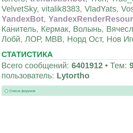
VelvetSky, vitalik8383, VladYats, Vo
YandexBot
,
YandexRenderResour
Канитель, Кермак, Волынь, Вячесл
Лобй, ЛОР, МВВ, Норд Ост, Нов Иг
СТАТИСТИКА
Всего сообщений:
6401912
• Тем:
пользователь:
Lytortho
Список форумов