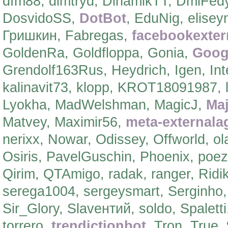
dfm88, dimtryd, DinamikTT, DmiFedy
DosvidoSS,
DotBot
, EduNig, elisey
Гришкин, Fabregas,
facebookexter
GoldenRa, Goldfloppa, Gonia,
Goog
Grendolf163Rus, Heydrich, Igen, Inte
kalinavit73, klopp, KROT18091987, l2
Lyokha, MadWelshman, MagicJ,
Maj
Matvey, Maximir56,
meta-externala
nerixx, Nowar, Odissey, Offworld,
Osiris, PavelGuschin, Phoenix, poe
Qirim, QTAmigo, radak, ranger, Rid
serega1004, sergeysmart, Serginho, 
Sir_Glory, Slavентий, soldo, Spaletti
torrero,
trendictionbot
, Tron, True