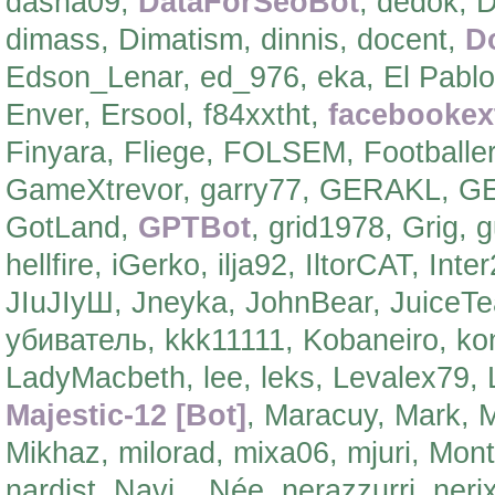
dasha09,
DataForSeoBot
, dedok, D
dimass, Dimatism, dinnis, docent,
D
Edson_Lenar, ed_976, eka, El Pablo
Enver, Ersool, f84xxtht,
facebookext
Finyara, Fliege, FOLSEM, Footballer,
GameXtrevor, garry77, GERAKL, 
GotLand,
GPTBot
, grid1978, Grig, 
hellfire, iGerko, ilja92, IltorCAT, In
JIuJIyШ, Jneyka, JohnBear, JuiceTe
убиватель, kkk11111, Kobaneiro, k
LadyMacbeth, lee, leks, Levalex79, 
Majestic-12 [Bot]
, Maracuy, Mark,
Mikhaz, milorad, mixa06, mjuri, M
nardist, Navi_, Née, nerazzurri, ner