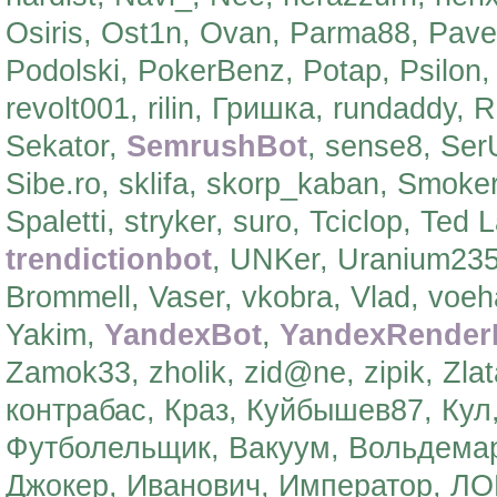
Osiris, Ost1n, Ovan, Parma88, Pavel,
Podolski, PokerBenz, Potap, Psilon,
revolt001, rilin, Гришка, rundaddy,
Sekator,
SemrushBot
, sense8, Ser
Sibe.ro, sklifa, skorp_kaban, Smok
Spaletti, stryker, suro, Tciclop, Ted
trendictionbot
, UNKer, Uranium235
Brommell, Vaser, vkobra, Vlad, voe
Yakim,
YandexBot
,
YandexRender
Zamok33, zholik, zid@ne, zipik, Zla
контрабас, Краз, Куйбышев87, Кул
Футболельщик, Вакуум, Вольдемар
Джокер, Иванович, Император, ЛО