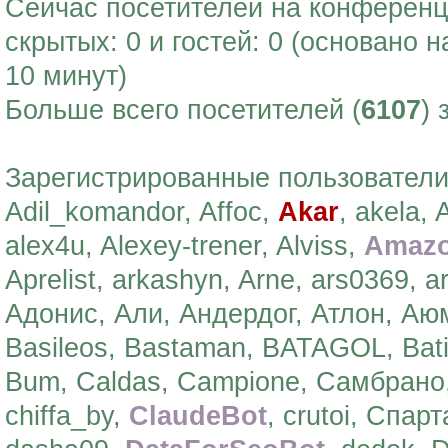
Сейчас посетителей на конферен
скрытых: 0 и гостей: 0 (основано 
10 минут)
Больше всего посетителей (
6107
) 
Зарегистрированные пользователи: 
Adil_komandor, Affoc,
Akar
, akela, 
alex4u, Alexey-trener, Alviss,
Amazo
Aprelist, arkashyn, Arne, ars0369, 
Адонис, Али, Андердог, Атлон, Аюм
Basileos, Bastaman, BATAGOL, Bati
Bum, Caldas, Campione, Самбрано,
chiffa_by,
ClaudeBot
, crutoi, Спар