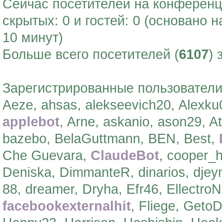
Сейчас посетителей на конферен
скрытых: 0 и гостей: 0 (основано 
10 минут)
Больше всего посетителей (
6107
) 
Зарегистрированные пользователи:
Aeze, ahsas, alekseevich20, Alexk
applebot
, Arne, askanio, ason29, A
bazebo, BelaGuttmann, BEN, Best,
Che Guevara,
ClaudeBot
, cooper_
Deniska, DimmanteR, dinarios, dje
88, dreamer, Dryha, Efr46, EllectroN
facebookexternalhit
, Fliege, Geto