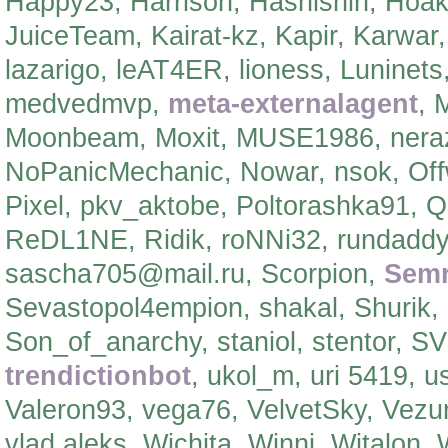
Happy23, Harrison, Hashishin, Hoaki
JuiceTeam, Kairat-kz, Kapir, Karwar
lazarigo, leAT4ER, lioness, Lunine
medvedmvp,
meta-externalagent
, 
Moonbeam, Moxit, MUSE1986, nerazz
NoPanicMechanic, Nowar, nsok, Offw
Pixel, pkv_aktobe, Poltorashka91, 
ReDL1NE, Ridik, roNNi32, rundaddy,
sascha705@mail.ru, Scorpion,
Sem
Sevastopol4empion, shakal, Shurik,
Son_of_anarchy, staniol, stentor, S
trendictionbot
, ukol_m, uri 5419, 
Valeron93, vega76, VelvetSky, Vezun
vlad.aleks, Wichita, Winni, Witalo