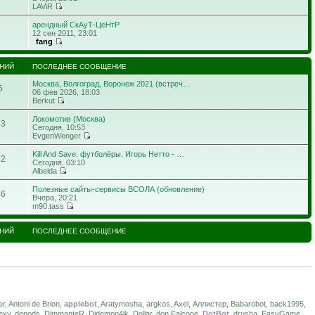
LAViR
арендный СкАуТ-ЦеНтР
12 сен 2011, 23:01
fang
НИЙ
ПОСЛЕДНЕЕ СООБЩЕНИЕ
Москва, Волгоград, Воронеж 2021 (встреч…
5
06 фев 2026, 18:03
Berkut
Локомотив (Москва)
13
Сегодня, 10:53
EvgenWenger
Kill And Save: футболёры. Игорь Нетто - …
92
Сегодня, 03:10
Albelda
Полезные сайты-сервисы ВСОЛА (обновление)
46
Вчера, 20:21
m90.tass
НИЙ
ПОСЛЕДНЕЕ СООБЩЕНИЕ
r, Antoni de Brion,
applebot
, Aratymosha, argkos, Axel, Аллистер, Babarobot, back1995,
sexy, denods, DimmanteR, Djdemon4ik, Dollar, don Falcone,
DotBot
, drusha, EasyGame,