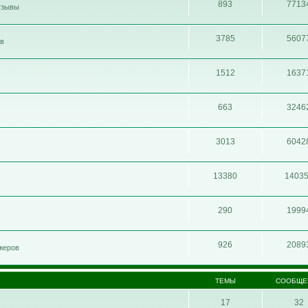
893
7713
отзывы
3785
5607
ов
1512
1637
663
3246
3013
6042
13380
1403
290
1999
926
2089
жеров
ТЕМЫ
СООБЩЕ
17
32