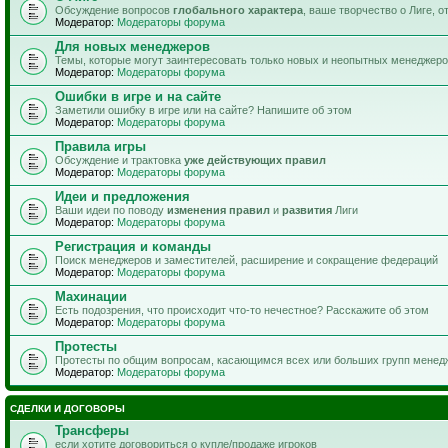
Обсуждение вопросов
глобального характера
, ваше творчество о Лиге, 
Модератор:
Модераторы форума
Для новых менеджеров
Темы, которые могут заинтересовать только новых и неопытных менеджер
Модератор:
Модераторы форума
Ошибки в игре и на сайте
Заметили ошибку в игре или на сайте? Напишите об этом
Модератор:
Модераторы форума
Правила игры
Обсуждение и трактовка
уже действующих правил
Модератор:
Модераторы форума
Идеи и предложения
Ваши идеи по поводу
изменения правил
и
развития
Лиги
Модератор:
Модераторы форума
Регистрация и команды
Поиск менеджеров и заместителей, расширение и сокращение федераций
Модератор:
Модераторы форума
Махинации
Есть подозрения, что происходит что-то нечестное? Расскажите об этом
Модератор:
Модераторы форума
Протесты
Протесты по общим вопросам, касающимся всех или больших групп менед
Модератор:
Модераторы форума
СДЕЛКИ И ДОГОВОРЫ
Трансферы
если хотите договориться о купле/продаже игроков