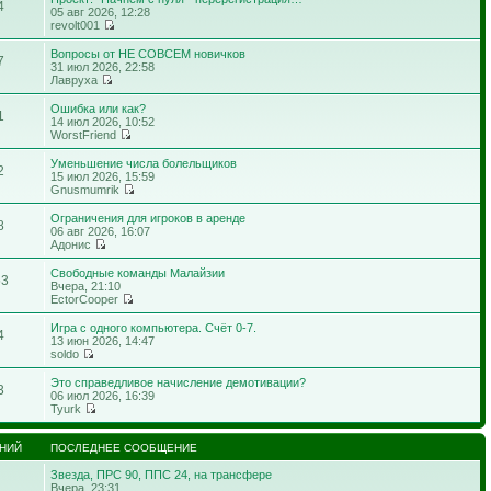
4
05 авг 2026, 12:28
revolt001
Вопросы от НЕ СОВСЕМ новичков
7
31 июл 2026, 22:58
Лавруха
Ошибка или как?
1
14 июл 2026, 10:52
WorstFriend
Уменьшение числа болельщиков
2
15 июл 2026, 15:59
Gnusmumrik
Ограничения для игроков в аренде
8
06 авг 2026, 16:07
Адонис
Свободные команды Малайзии
53
Вчера, 21:10
EctorCooper
Игра с одного компьютера. Счёт 0-7.
4
13 июн 2026, 14:47
soldo
Это справедливое начисление демотивации?
3
06 июл 2026, 16:39
Tyurk
НИЙ
ПОСЛЕДНЕЕ СООБЩЕНИЕ
Звезда, ПРС 90, ППС 24, на трансфере
Вчера, 23:31