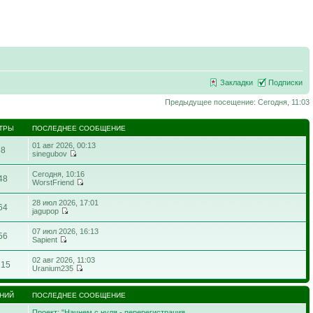
Закладки
Подписки
Предыдущее посещение: Сегодня, 11:03
ТРЫ
ПОСЛЕДНЕЕ СООБЩЕНИЕ
01 авг 2026, 00:13
58
sinegubov
Сегодня, 10:16
48
WorstFriend
28 июл 2026, 17:01
64
jagupop
07 июл 2026, 16:13
56
Sapient
02 авг 2026, 11:03
215
Uranium235
НИЙ
ПОСЛЕДНЕЕ СООБЩЕНИЕ
Проект: "Начнем с нуля - перерегистрация…