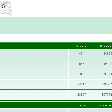
ОТВЕТЫ
ПРОСМО
454
8432
845
19431
5069
19586
23117
69177
28857
16777
ТЕМЫ
СООБЩЕ