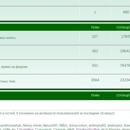
1
680
ТЕМЫ
СООБЩЕ
327
1784
ивка попить
362
1964
501
7647
я прямо на форуме
3564
2223
ктных тем)
ТЕМЫ
СООБЩЕ
 0 и гостей: 0 (основано на активности пользователей за последние 10 минут)
ndrkonashuk, Alexey-trener, Alexus007, AliBro,
Amazonbot
, andreyka83, andreypoz, Anpe
, chiffa_by,
ClaudeBot
, Сыктывкар, Спартак, d9d9,
DataForSeoBot
, de la Mancha, deni