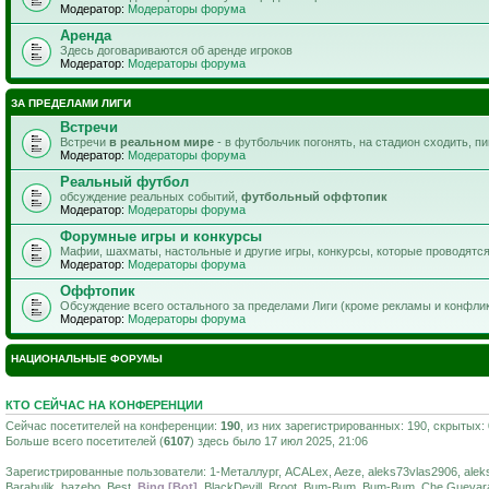
Модератор:
Модераторы форума
Аренда
Здесь договариваются об аренде игроков
Модератор:
Модераторы форума
ЗА ПРЕДЕЛАМИ ЛИГИ
Встречи
Встречи
в реальном мире
- в футбольчик погонять, на стадион сходить, п
Модератор:
Модераторы форума
Реальный футбол
обсуждение реальных событий,
футбольный оффтопик
Модератор:
Модераторы форума
Форумные игры и конкурсы
Мафии, шахматы, настольные и другие игры, конкурсы, которые проводятс
Модератор:
Модераторы форума
Оффтопик
Обсуждение всего остального за пределами Лиги (кроме рекламы и конфли
Модератор:
Модераторы форума
НАЦИОНАЛЬНЫЕ ФОРУМЫ
КТО СЕЙЧАС НА КОНФЕРЕНЦИИ
Сейчас посетителей на конференции:
190
, из них зарегистрированных: 190, скрытых:
Больше всего посетителей (
6107
) здесь было 17 июл 2025, 21:06
Зарегистрированные пользователи: 1-Металлург, ACALex, Aeze, aleks73vlas2906, aleksa
Barabulik, bazebo, Best,
Bing [Bot]
, BlackDevill, Broot, Bum-Bum_Bum-Bum, Che Guevara