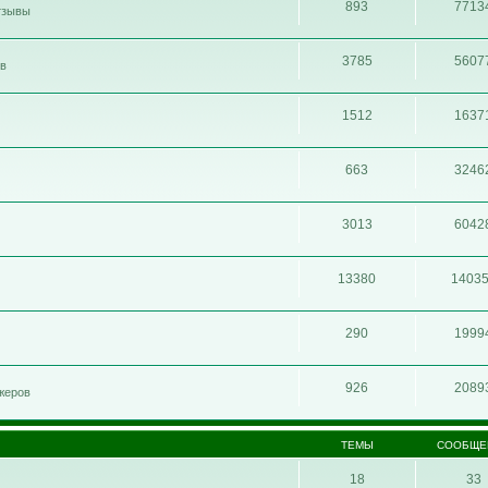
893
7713
отзывы
3785
5607
ов
1512
1637
663
3246
3013
6042
13380
1403
290
1999
926
2089
жеров
ТЕМЫ
СООБЩЕ
18
33