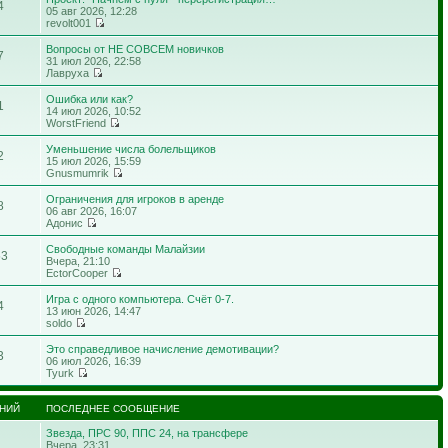
4
05 авг 2026, 12:28
revolt001
Вопросы от НЕ СОВСЕМ новичков
7
31 июл 2026, 22:58
Лавруха
Ошибка или как?
1
14 июл 2026, 10:52
WorstFriend
Уменьшение числа болельщиков
2
15 июл 2026, 15:59
Gnusmumrik
Ограничения для игроков в аренде
8
06 авг 2026, 16:07
Адонис
Свободные команды Малайзии
53
Вчера, 21:10
EctorCooper
Игра с одного компьютера. Счёт 0-7.
4
13 июн 2026, 14:47
soldo
Это справедливое начисление демотивации?
3
06 июл 2026, 16:39
Tyurk
НИЙ
ПОСЛЕДНЕЕ СООБЩЕНИЕ
Звезда, ПРС 90, ППС 24, на трансфере
Вчера, 23:31