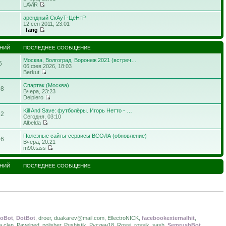
LAViR
арендный СкАуТ-ЦеНтР
12 сен 2011, 23:01
fang
НИЙ
ПОСЛЕДНЕЕ СООБЩЕНИЕ
Москва, Волгоград, Воронеж 2021 (встреч…
5
06 фев 2026, 18:03
Berkut
Спартак (Москва)
08
Вчера, 23:23
Delpiero
Kill And Save: футболёры. Игорь Нетто - …
92
Сегодня, 03:10
Albelda
Полезные сайты-сервисы ВСОЛА (обновление)
46
Вчера, 20:21
m90.tass
НИЙ
ПОСЛЕДНЕЕ СООБЩЕНИЕ
eoBot
,
DotBot
, droer, duakarev@mail.com, EllectroNICK,
facebookexternalhit
,
 clan, Pаvelned, polisher, Pushistik, Руслан18, Rossi, rossik, sash,
SemrushBot
,