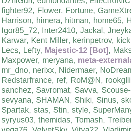
DzhiGun, edmondantes, EllectroNIC
fighter92, Flower, Fortune, GameXt
Harrison, himera, hitman, home65, 
Igor85_72, Inter2410, Jackal, Jneyka
Karwar, Kent Miller, kerinpetrov, kic
Lecs, Lefty,
Majestic-12 [Bot]
, Mak
Maxpower, meryana,
meta-external
mr_dno, nerixx, Nidermaer, NoDrea
Redstarfrance, ref, RoM@N, rookgll
sanchez, Savromat, Savva, Scouse
sevyana, SHAMAN, Shiki, Sinus, sko
Spartak, stas, Stin, style, SuperMa
syryus03, themidas, Tomash, Treibe
vega76, VelvetSky, Vitya22, Vladim