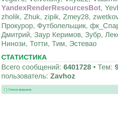
YandexRenderResourcesBot
, Yev
zholik, Zhuk, zipik, Zmey28, zwetko
Прокурор, Футболельщик, фк_Спар
Дмитрий, Заур Керимов, Зубр, Лек
Нинози, Тотти, Тим, Эстевао
СТАТИСТИКА
Всего сообщений:
6401728
• Тем:
пользователь:
Zavhoz
Список форумов