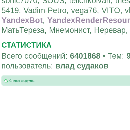
sonic7070, SOUS, telichkoivan, the
5419, Vadim-Petro, vega76, VITO, vk
YandexBot
,
YandexRenderResour
МатьТереза, Мнемонист, Неревар,
СТАТИСТИКА
Всего сообщений:
6401868
• Тем:
пользователь:
влад судаков
Список форумов