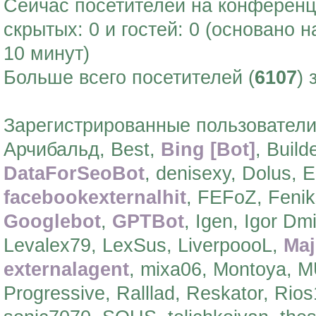
Сейчас посетителей на конферен
скрытых: 0 и гостей: 0 (основано 
10 минут)
Больше всего посетителей (
6107
) 
Зарегистрированные пользователи
Арчибальд, Best,
Bing [Bot]
, Build
DataForSeoBot
, denisexy, Dolus, 
facebookexternalhit
, FEFoZ, Feni
Googlebot
,
GPTBot
, Igen, Igor Dm
Levalex79, LexSus, LiverpoooL,
Maj
externalagent
, mixa06, Montoya, M
Progressive, Ralllad, Reskator, Rio