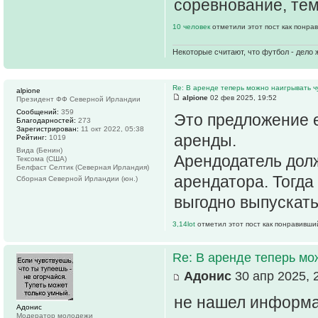
соревнование, тем
10 человек
отметили этот пост как понра
Некоторые считают, что футбол - дело 
Re: В аренде теперь можно наигрывать чу
alpione
alpione
02 фев 2025, 19:52
Президент ФФ Северной Ирландии
Сообщений:
359
Это предложение 
Благодарностей:
273
Зарегистрирован:
11 окт 2022, 05:38
аренды.
Рейтинг:
1019
Вида (Бенин)
Арендодатель дол
Тексома (США)
Белфаст Селтик (Северная Ирландия)
арендатора. Тогда
Сборная Северной Ирландии (юн.)
выгодно выпускать
3,14lot
отметил этот пост как понравивши
Re: В аренде теперь мо
Адонис
30 апр 2025, 
не нашел информа
Адонис
Модератор молодежи