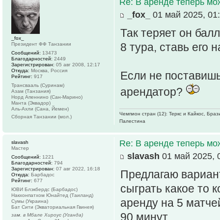
Re: В аренде теперь мо
_fox_
01 май 2025, 01
Так теряет он бал
_fox_
8 тура, ставь его н
Президент ФФ Танзании
Сообщений:
13473
Благодарностей:
2449
Зарегистрирован:
05 авг 2008, 12:17
Откуда:
Москва, Россия
Если не поставишь
Рейтинг:
917
Трансвааль (Суринам)
арендатор?
Азам (Танзания)
Норд Апеннино (Сан-Марино)
Манта (Эквадор)
Аль-Ахли (Сана, Йемен)
Чемпион стран (12): Теркс и Кайкос, Бра
Сборная Танзании (мол.)
Палестина
Re: В аренде теперь мо
slavash
Мастер
slavash
01 май 2025, 
Сообщений:
1221
Благодарностей:
794
Зарегистрирован:
07 авг 2022, 16:18
Предлагаю вариант,
Откуда:
Барбадос
Рейтинг:
677
сыграть какое то 
ЮВИ Блэкбердс (Барбадос)
Накхонпатхом Юнайтед (Таиланд)
аренду на 5 матче
Сумы (Украина)
Бат Сити (Экваториальная Гвинея)
90 минут.
зам. в Мбале Хироус (Уганда)