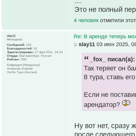
....
Это не полный пер
4 человек
отметили этот
Re: В аренде теперь мо
slay11
Менеджер
slay11
03 июн 2025, 0
Сообщений:
191
Благодарностей:
16
Зарегистрирован:
17 фев 2011, 16:24
Откуда:
Екатеринбург, Россия
_fox_ писал(а):
Рейтинг:
558
Кофрадия (Никарагуа)
Так теряет он б
Алькасир (Сирия)
Уитби Таун (Англия)
8 тура, ставь его
Если не постави
арендатор?
Ну вот нет, сразу 
после следующего 