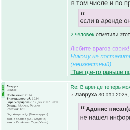
в том числе и по 
если в аренде о
2 человек
отметили этот
Любите врагов своих!
Никому не поставить
(неизвестный)
"Там где-то раньше п
Re: В аренде теперь мо
Лавруха
Знаток
Лавруха
30 апр 2025,
Сообщений:
2314
Благодарностей:
1624
Зарегистрирован:
12 дек 2007, 23:30
Откуда:
Москва, Россия
Адонис писал(а
Рейтинг:
662
Энд Апартхайд (Монтсеррат)
не нашел инфор
зам. в Космос (Сан-Марино)
зам. в Калдикот Таун (Уэльс)