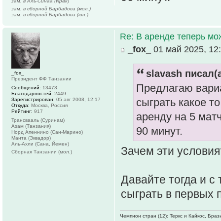
зам. в Аль-Синаа (Ирак)
зам. в сборной Барбадоса (мол.)
зам. в сборной Барбадоса (юн.)
Re: В аренде теперь мо
_fox_
01 май 2025, 12
slavash писал(а
_fox_
Президент ФФ Танзании
Предлагаю вариа
Сообщений:
13473
Благодарностей:
2449
сыграть какое т
Зарегистрирован:
05 авг 2008, 12:17
Откуда:
Москва, Россия
Рейтинг:
917
аренду на 5 мат
Трансвааль (Суринам)
Азам (Танзания)
90 минут.
Норд Апеннино (Сан-Марино)
Манта (Эквадор)
Аль-Ахли (Сана, Йемен)
Зачем эти условия
Сборная Танзании (мол.)
Давайте тогда и с
сыграть в первых 
Чемпион стран (12): Теркс и Кайкос, Бра