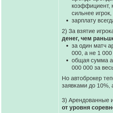
коэффициент, 
сильнее игрок
зарплату всегд
2) За взятие игро
денег, чем раньш
за один матч а
000, а не 1 00
общая сумма а
000 000 за весь
Но автоброкер те
заявками до 10%, 
3) Арендованные 
от уровня сорев