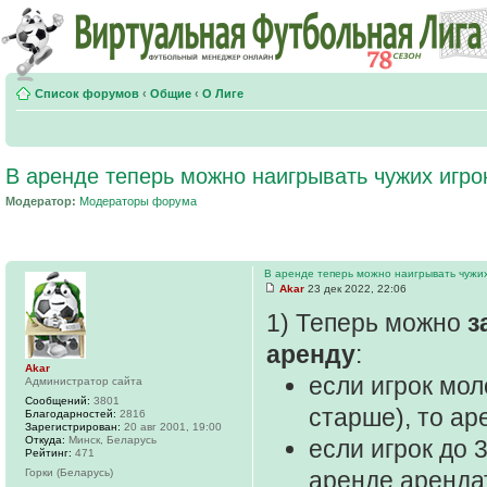
Список форумов
‹
Общие
‹
О Лиге
В аренде теперь можно наигрывать чужих игрок
Модератор:
Модераторы форума
В аренде теперь можно наигрывать чужих
Akar
23 дек 2022, 22:06
1) Теперь можно
з
аренду
:
Akar
если игрок моло
Администратор сайта
Сообщений:
3801
старше), то ар
Благодарностей:
2816
Зарегистрирован:
20 авг 2001, 19:00
Откуда:
Минск, Беларусь
если игрок до 
Рейтинг:
471
Горки (Беларусь)
аренде арендат