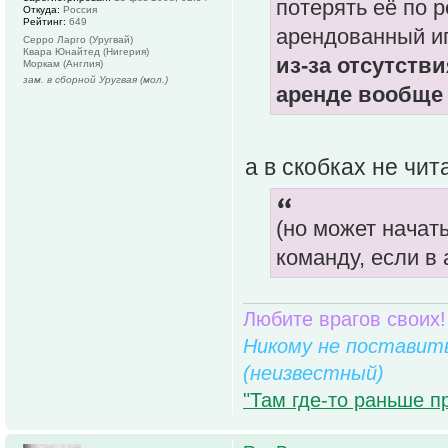
потерять её по 
Откуда:
Россия
Рейтинг:
649
арендованный иг
Серро Ларго (Уругвай)
Квара Юнайтед (Нигерия)
из-за отсутстви
Моркам (Англия)
зам. в сборной Уругвая (мол.)
аренде вообще
а в скобках не чи
(но может начат
команду, если в
Любите врагов своих!
Никому не поставить
(неизвестный)
"Там где-то раньше п