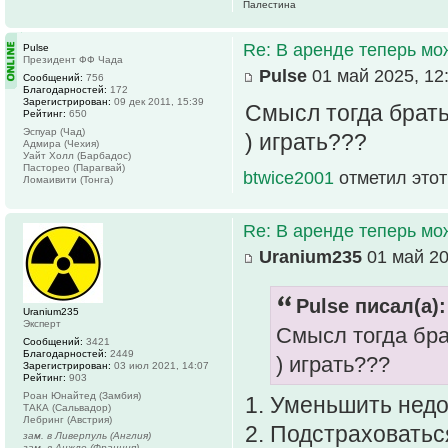
Палестина
Re: В аренде теперь мо
Pulse
Президент ФФ Чада
Pulse
01 май 2025, 12
Сообщений:
756
Благодарностей:
172
Зарегистрирован:
09 дек 2011, 15:39
Смысл тогда брать
Рейтинг:
650
Эспуар (Чад)
) играть???
Адмира (Чехия)
Уайт Холл (Барбадос)
Пасторео (Парагвай)
btwice2001
отметил этот
Ломаивити (Тонга)
Re: В аренде теперь мо
Uranium235
01 май 20
Pulse писал(а):
Uranium235
Эксперт
Смысл тогда бра
Сообщений:
3421
Благодарностей:
2449
) играть???
Зарегистрирован:
03 июл 2021, 14:07
Рейтинг:
903
Роан Юнайтед (Замбия)
1. Уменьшить нед
ТАКА (Сальвадор)
Лебринг (Австрия)
2. Подстраховатьс
зам. в Ливерпуль (Англия)
зам. в Анжле (Франция)