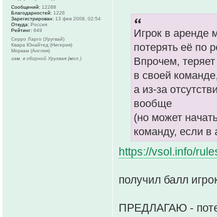
Сообщений:
12288
Благодарностей:
1226
Зарегистрирован:
13 фев 2008, 02:54
Откуда:
Россия
Игрок в аренде 
Рейтинг:
649
Серро Ларго (Уругвай)
потерять её по 
Квара Юнайтед (Нигерия)
Моркам (Англия)
Впрочем, теряет
зам. в сборной Уругвая (мол.)
в своей команде
а из-за отсутств
вообще
(но может начат
команду, если в 
https://vsol.info/r
получил балл игрок
ПРЕДЛАГАЮ - потер