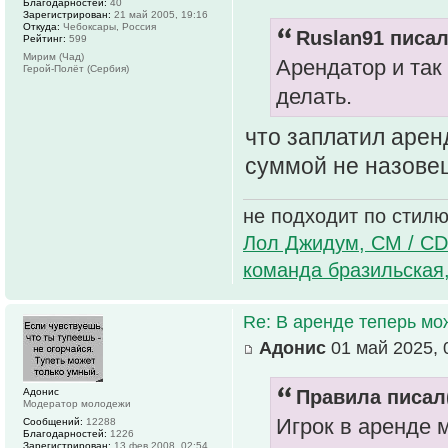
Благодарностей:
40
Зарегистрирован:
21 май 2005, 19:16
Откуда:
Чебоксары, Россия
Ruslan91 писал
Рейтинг:
599
Мирим (Чад)
Арендатор и так 
Герой-Полёт (Сербия)
делать.
что заплатил арен
суммой не назовеш
не подходит по стилю
Лол Джидум, CM / CD
команда бразильская
Re: В аренде теперь мо
Адонис
01 май 2025, 
Адонис
Правила писал(
Модератор молодежи
Игрок в аренде 
Сообщений:
12288
Благодарностей:
1226
Зарегистрирован:
13 фев 2008, 02:54