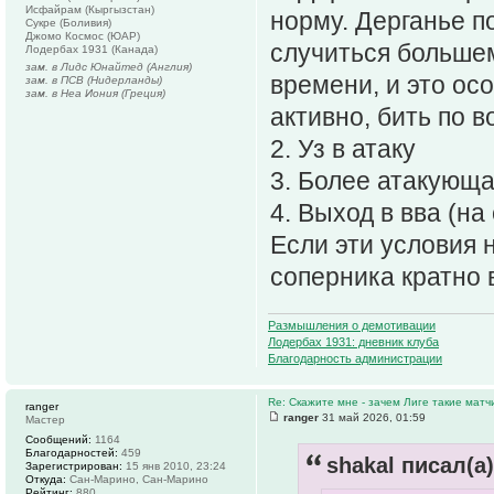
Исфайрам (Кыргызстан)
норму. Дерганье п
Сукре (Боливия)
Джомо Космос (ЮАР)
случиться больше
Лодербах 1931 (Канада)
зам. в Лидс Юнайтед (Англия)
времени, и это ос
зам. в ПСВ (Нидерланды)
зам. в Неа Иония (Греция)
активно, бить по в
2. Уз в атаку
3. Более атакующа
4. Выход в вва (на
Если эти условия 
соперника кратно
Размышления о демотивации
Лодербах 1931: дневник клуба
Благодарность администрации
Re: Скажите мне - зачем Лиге такие матч
ranger
ranger
31 май 2026, 01:59
Мастер
Сообщений:
1164
Благодарностей:
459
shakal писал(а)
Зарегистрирован:
15 янв 2010, 23:24
Откуда:
Сан-Марино, Сан-Марино
Рейтинг:
880