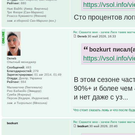
https://vsol.info
Рейтинг:
880
Нью Вайбс (Амер. Виргины)
Тре Фиори (Сан-Марино)
Cто процентов лог
Роассо Кумамото (Япония)
зам. в сборной Сан-Марино (юн.)
Re: Скажите мне - зачем Лиге такие матч
Deneb
30 май 2026, 16:33
bozkurt писал(а
https://vsol.info
Deneb
Опытный менеджер
Сообщений:
483
Благодарностей:
279
Зарегистрирован:
01 авг 2014, 01:49
В этом сезоне час
Откуда:
Днепр, Украина
Рейтинг:
664
90%+ и более чем 
Малакатеко (Гватемала)
Рио Бабаойо (Эквадор)
Сумба (Фареры)
и нет даже с уз...
Персик (Кедири, Индонезия)
зам. в Тигрильос (Мексика)
Что стоит сказать ложь и что после буд
Re: Скажите мне - зачем Лиге такие матч
bozkurt
bozkurt
30 май 2026, 20:40