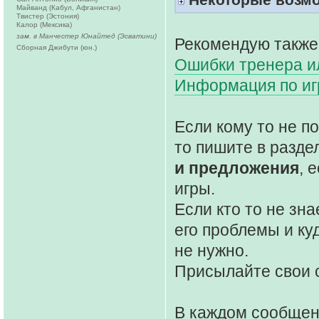
Майванд (Кабул, Афганистан)
Твистер (Эстония)
Калор (Мексика)
зам. в Манчестер Юнайтед (Эсватини)
Рекомендую также
Сборная Джибути (юн.)
Ошибки тренера ил
Информация по и
Если кому то не 
то пишите в разде
и предложения
, 
игры.
Если кто то не зна
его проблемы и ку
не нужно.
Присылайте свои 
В каждом сообще