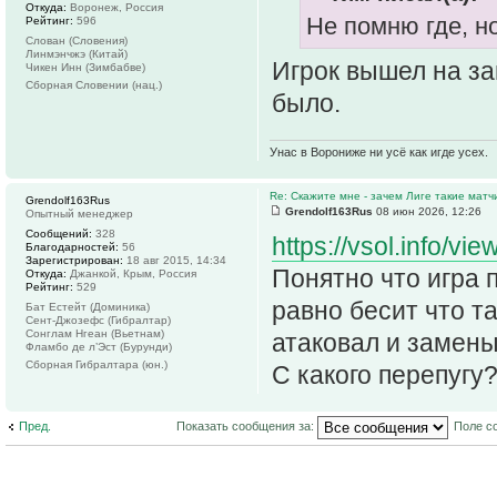
Откуда:
Воронеж, Россия
Не помню где, н
Рейтинг:
596
Слован (Словения)
Линмэнчжэ (Китай)
Игрок вышел на за
Чикен Инн (Зимбабве)
Сборная Словении (нац.)
было.
Унас в Ворониже ни усё как игде усех.
Re: Скажите мне - зачем Лиге такие матч
Grendolf163Rus
Grendolf163Rus
08 июн 2026, 12:26
Опытный менеджер
Сообщений:
328
https://vsol.info/vi
Благодарностей:
56
Зарегистрирован:
18 авг 2015, 14:34
Понятно что игра 
Откуда:
Джанкой, Крым, Россия
Рейтинг:
529
равно бесит что т
Бат Естейт (Доминика)
Сент-Джозефс (Гибралтар)
Сонглам Нгеан (Вьетнам)
атаковал и замены
Фламбо де л’Эст (Бурунди)
Сборная Гибралтара (юн.)
С какого перепугу
Пред.
Показать сообщения за:
Поле с