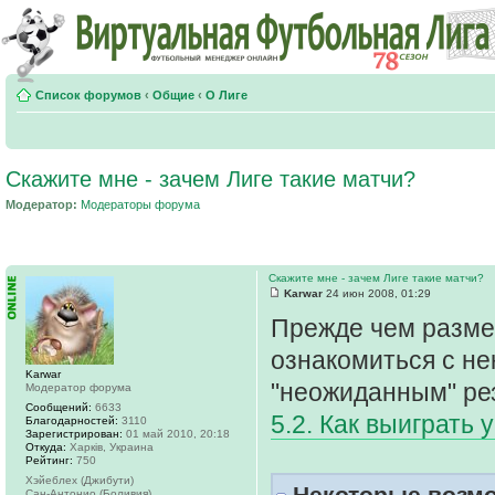
Список форумов
‹
Общие
‹
О Лиге
Скажите мне - зачем Лиге такие матчи?
Модератор:
Модераторы форума
Скажите мне - зачем Лиге такие матчи?
Karwar
24 июн 2008, 01:29
Прежде чем размес
ознакомиться с не
Karwar
"неожиданным" ре
Модератор форума
Сообщений:
6633
5.2. Как выиграть 
Благодарностей:
3110
Зарегистрирован:
01 май 2010, 20:18
Откуда:
Харків, Украина
Рейтинг:
750
Хэйеблех (Джибути)
Некоторые возмо
Сан-Антонио (Боливия)