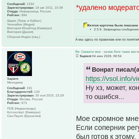
Сообщений:
1334
*удалено модерат
Зарегистрирован:
19 авг 2011, 10:38
Откуда:
Новокузнецк, Россия
Рейтинг:
894
Шаркс (Теркс и Кайкос)
Ченнайин (Индия)
Желтая карточка была показана 
Виктория Юнайтед (Камерун)
2.5.9. Запрещены сообщения
Виктория (Дания)
Сборная Индии (нац.)
А мы здесь по правилам или по поняти
Re: Скажите мне - зачем Лиге такие матч
Sapient
04 июн 2026, 09:54
Вонрат писал(а
https://vsol.info/
Sapient
Менеджер
Ну хз, может, ко
Сообщений:
191
Благодарностей:
134
то ошибся...
Зарегистрирован:
30 ноя 2025, 23:29
Откуда:
Москва, Россия
Рейтинг:
673
ПСВ (Нидерланды)
Котонспорт (Камерун)
Сан-Пауло (Бразилия)
Мое скромное мне
Если соперник регу
был готов к этому.