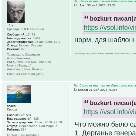
Re: Скажите мне - зачем Лиге такие матч
_fox_
30 май 2026, 23:36
bozkurt писал(а
_fox_
https://vsol.info
Президент ФФ Танзании
Сообщений:
13472
норм, для шаблонн
Благодарностей:
2451
Зарегистрирован:
05 авг 2008, 12:17
Откуда:
Москва, Россия
Рейтинг:
923
Чемпион стран (12): Теркс и Кайкос, Бразилия, Сейшельские о-ва, Алжир
Трансвааль (Суринам)
Азам (Танзания)
Норд Апеннино (Сан-Марино)
Манта (Эквадор)
Аль-Ахли (Сана, Йемен)
Сборная Танзании (мол.)
Re: Скажите мне - зачем Лиге такие матч
shakal
31 май 2026, 01:55
bozkurt писал(а
shakal
Профи
https://vsol.info
Сообщений:
594
Благодарностей:
828
Что можно было сд
Зарегистрирован:
12 окт 2019, 22:18
Откуда:
Серравалле, Сан-Марино
Рейтинг:
814
1. Дерганье генер
Космос (Сан-Марино)