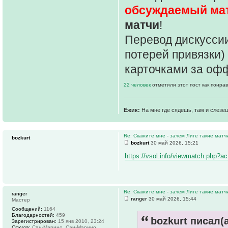
обсуждаемый ма
матчи
!
Перевод дискуссии
потерей привязки)
карточками за оф
22 человек
отметили этот пост как понра
Ёжик:
На мне где сядешь, там и слезе
Re: Скажите мне - зачем Лиге такие матч
bozkurt
bozkurt
30 май 2026, 15:21
https://vsol.info/viewmatch.php?ac
Re: Скажите мне - зачем Лиге такие матч
ranger
ranger
30 май 2026, 15:44
Мастер
Сообщений:
1164
Благодарностей:
459
bozkurt писал(а
Зарегистрирован:
15 янв 2010, 23:24
Откуда:
Сан-Марино, Сан-Марино