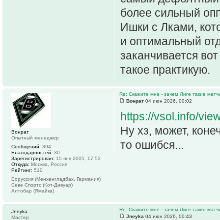
более сильный опп
Ишки с Лками, ко
и оптимальный отд
заканчивается вот
такое практикую.
Re: Скажите мне - зачем Лиге такие матч
Вонрат
04 июн 2026, 00:02
https://vsol.info/vi
Ну хз, может, коне
Вонрат
Опытный менеджер
то ошибся...
Сообщений:
394
Благодарностей:
30
Зарегистрирован:
15 янв 2005, 17:53
Откуда:
Москва, Россия
Рейтинг:
510
Боруссия (Менхенгладбах, Германия)
Севе Спортс (Кот-Дивуар)
Алтобар (Ямайка)
Re: Скажите мне - зачем Лиге такие матч
Jneyka
Jneyka
04 июн 2026, 00:43
Мастер