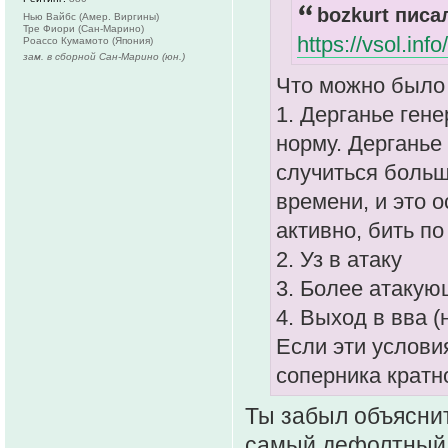
bozkurt писал
Нью Вайбс (Амер. Виргины)
Тре Фиори (Сан-Марино)
https://vsol.in
Роассо Кумамото (Япония)
зам. в сборной Сан-Марино (юн.)
Что можно было 
1. Дерганье ген
норму. Дерганье 
случиться боль
времени, и это 
активно, бить по
2. Уз в атаку
3. Более атакую
4. Выход в вва (
Если эти услови
соперника крат
Ты забыл объяснит
самый дефолтный а