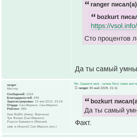
ranger писал(а)
bozkurt писал
https://vsol.in
Cто процентов л
Да ты самый умный
Re: Скажите мне - зачем Лиге такие матч
ranger
ranger
30 май 2026, 21:11
Мастер
Сообщений:
1164
Благодарностей:
459
bozkurt писал(а
Зарегистрирован:
15 янв 2010, 23:24
Откуда:
Сан-Марино, Сан-Марино
Да ты самый умн
Рейтинг:
880
Нью Вайбс (Амер. Виргины)
Тре Фиори (Сан-Марино)
Факт.
Роассо Кумамото (Япония)
зам. в сборной Сан-Марино (юн.)