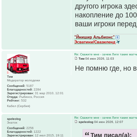
другого игрока зд
накопление до 100
ваши игроки перед
"Йнишир Альбионс"
Эсватини/Свазиленд
Re: Скажите мне - зачем Лиге такие матч
Тим
04 июн 2026, 11:03
Не помню где, но 
Тим
Модератор молодежи
Сообщений:
5187
Благодарностей:
2284
Зарегистрирован:
31 мар 2010, 12:01
Откуда:
Рыбинск, Россия
Рейтинг:
532
Кабел (Сербия)
Re: Скажите мне - зачем Лиге такие матч
speleolog
speleolog
04 июн 2026, 12:07
Знаток
Сообщений:
2256
Благодарностей:
1222
Тим писал(а):
Зарегистрирован:
12 июл 2015, 19:11