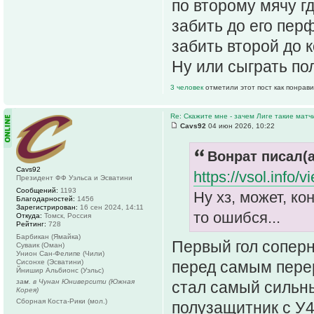
по второму мячу г
забить до его пер
забить второй до 
Ну или сыграть по
3 человек
отметили этот пост как понрав
Re: Скажите мне - зачем Лиге такие матч
Cavs92
04 июн 2026, 10:22
Вонрат писал(а
Cavs92
https://vsol.info/
Президент ФФ Уэльса и Эсватини
Сообщений:
1193
Ну хз, может, ко
Благодарностей:
1456
Зарегистрирован:
16 сен 2024, 14:11
то ошибся...
Откуда:
Томск, Россия
Рейтинг:
728
Барбикан (Ямайка)
Первый гол сопер
Суваик (Оман)
Унион Сан-Фелипе (Чили)
перед самым перер
Сисонхе (Эсватини)
Йнишир Альбионс (Уэльс)
зам. в Чунан Юниверсити (Южная
стал самый сильны
Корея)
Сборная Коста-Рики (мол.)
полузащитник с У4