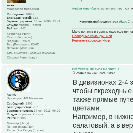
миха
Анфан террибль
отметил этот пост как п
Модератор молодежи
Сообщений:
10602
Благодарностей:
313
Зарегистрирован:
08 авг 2006, 15:41
Комментарий модератора
Akar
:
Спа
Откуда:
Москва, Россия
Рейтинг:
942
Мало попасть в ворота, надо еще не поп
Кобрелоа (Чили)
Свободные команды Чили
Ситхок (Кюрасао)
Реальные команды Чили
Годонин (Чехия)
Бис (Полокване, ЮАР)
Леванте (Испания)
зам. в Саутерн Мьянма (Мьянма)
Сборная Чили (нац.)
Re: Мелочь, но было бы приятно
Atomic
04 июн 2026, 08:46
В дивизионах 2-4 
чтобы пкреходные 
Atomic
также прямые путе
Президент ФФ Малайзии
Сообщений:
1302
цветами.
Благодарностей:
927
Зарегистрирован:
17 окт 2011, 06:06
Откуда:
Королев, Россия
Например, в нижне
Рейтинг:
654
Мельгар (Перу)
салатовый, а в ве
Пенанг (Малайзия)
Харас Эль Хедуд (Египет)