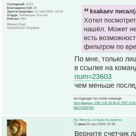
Сообщений:
3576
Благодарностей:
40
ksakaev писал(
Зарегистрирован:
21 май 2005, 19:16
Откуда:
Чебоксары, Россия
Хотел посмотреть
Рейтинг:
594
Мирим (Чад)
нашёл. Может не
Герой-Полёт (Сербия)
есть возможност
фильтром по вре
По мне, только ли
в ссылке на команд
num=23603
чем меньше после
не подходит по стилю команде:
Лол Джидум, CM / CD 18 45 Д, ПРС 61%
БЕСПЛАТНО
Re: Мелочь, но было бы приятно
миха
02 июн 2026, 22:36
Верните счетчик л