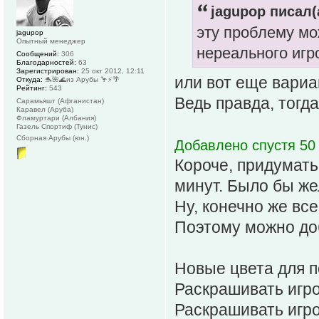
jagupop писал(
эту проблему мо
jagupop
Опытный менеджер
нереального игр
Сообщений:
306
Благодарностей:
63
Зарегистрирован:
25 окт 2012, 12:11
или вот еще вари
Откуда:
🐬🌺🌊из Арубы 🦩⚡️🌴
Рейтинг:
543
Ведь правда, тогд
Сарамьяшт (Афганистан)
Каравел (Аруба)
Фламуртари (Албания)
Газель Спортиф (Тунис)
Сборная Арубы (юн.)
Добавлено спустя 50 
Короче, придумать
минут. Было бы ж
Ну, конечно же все
Поэтому можно доб
Новые цвета для п
Раскрашивать игро
Раскрашивать игрок