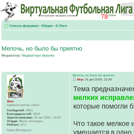
Список форумов
‹
Общие
‹
О Лиге
Мелочь, но было бы приятно
Модератор:
Модераторы форума
Мелочь, но было бы приятно
Akar
19 дек 2009, 13:38
Тема предназначе
мелких исправле
Akar
которые помогли 
Администратор сайта
Сообщений:
3801
Благодарностей:
2816
Зарегистрирован:
20 авг 2001, 19:00
Откуда:
Минск, Беларусь
Что такое мелкое 
Рейтинг:
471
Горки (Беларусь)
умещается в одно