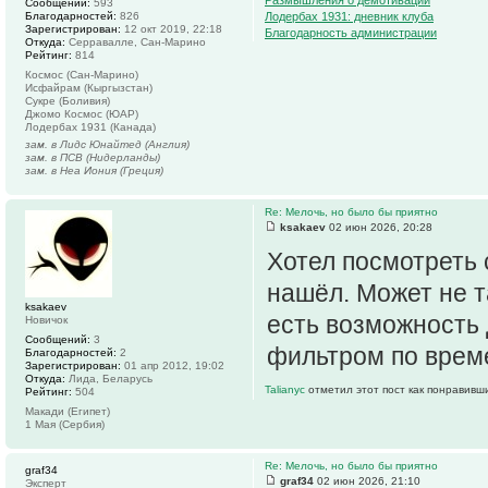
Размышления о демотивации
Сообщений:
593
Благодарностей:
826
Лодербах 1931: дневник клуба
Зарегистрирован:
12 окт 2019, 22:18
Благодарность администрации
Откуда:
Серравалле, Сан-Марино
Рейтинг:
814
Космос (Сан-Марино)
Исфайрам (Кыргызстан)
Сукре (Боливия)
Джомо Космос (ЮАР)
Лодербах 1931 (Канада)
зам. в Лидс Юнайтед (Англия)
зам. в ПСВ (Нидерланды)
зам. в Неа Иония (Греция)
Re: Мелочь, но было бы приятно
ksakaev
02 июн 2026, 20:28
Хотел посмотреть с
нашёл. Может не т
ksakaev
есть возможность 
Новичок
Сообщений:
3
фильтром по време
Благодарностей:
2
Зарегистрирован:
01 апр 2012, 19:02
Откуда:
Лида, Беларусь
Talianyc
отметил этот пост как понравивш
Рейтинг:
504
Макади (Египет)
1 Мая (Сербия)
Re: Мелочь, но было бы приятно
graf34
graf34
02 июн 2026, 21:10
Эксперт