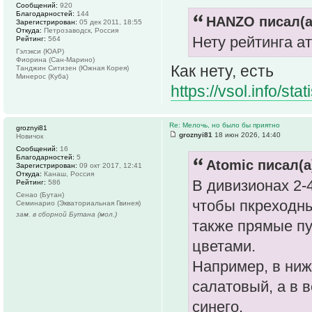
Сообщений:
920
Благодарностей:
144
HANZO писал(а
Зарегистрирован:
05 дек 2011, 18:55
Откуда:
Петрозаводск, Россия
Нету рейтинга 
Рейтинг:
564
Гэлэкси (ЮАР)
Фиорина (Сан-Марино)
Как нету, есть
Танджин Ситизен (Южная Корея)
Минерос (Куба)
https://vsol.info/sta
Re: Мелочь, но было бы приятно
groznyi81
groznyi81
18 июн 2026, 14:40
Новичок
Сообщений:
16
Благодарностей:
5
Atomic писал(а
Зарегистрирован:
09 окт 2017, 12:41
Откуда:
Канаш, Россия
В дивизионах 2-
Рейтинг:
586
Сенао (Бутан)
чтобы пкреходны
Семинарио (Экваториальная Гвинея)
зам. в сборной Бутана (мол.)
также прямые пу
цветами.
Например, в ниж
салатовый, а в 
синего.