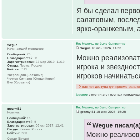
Я бы сделал перво
салатовым, после
ярко-оранжевым, 
Re: Мелочь, но было бы приятно
Wegue
Wegue
18 июн 2026, 14:56
Начинающий менеджер
Сообщений:
70
Можно реализоват
Благодарностей:
11
Зарегистрирован:
22 мар 2010, 11:19
игрока и звезднос
Откуда:
Пермь, Россия
Рейтинг:
515
игроков начинатьс
Уберландия (Бразилия)
Чечхон Ситизен (Южная Корея)
Буе (Хорватия)
У вас нет доступа для просмотра вло
jagupop
отметил этот пост как понравивш
Re: Мелочь, но было бы приятно
groznyi81
groznyi81
18 июн 2026, 15:28
Новичок
Сообщений:
16
Благодарностей:
5
Wegue писал(а)
Зарегистрирован:
09 окт 2017, 12:41
Откуда:
Канаш, Россия
Можно реализова
Рейтинг:
586
Сенао (Бутан)