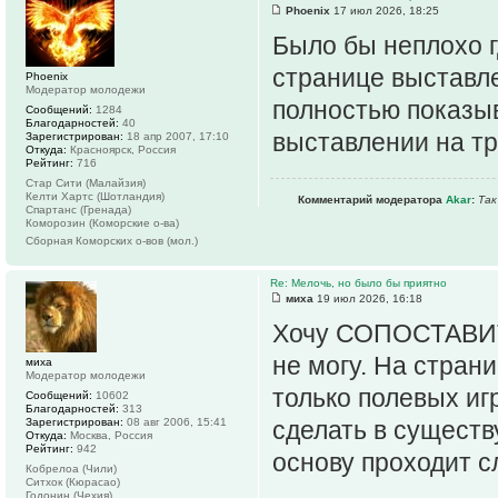
Phoenix
17 июл 2026, 18:25
Было бы неплохо г
странице выставле
Phoenix
Модератор молодежи
полностью показы
Сообщений:
1284
Благодарностей:
40
выставлении на т
Зарегистрирован:
18 апр 2007, 17:10
Откуда:
Красноярск, Россия
Рейтинг:
716
Стар Сити (Малайзия)
Келти Хартс (Шотландия)
Комментарий модератора
Akar
:
Так
Спартанс (Гренада)
Комoрозин (Коморские о-ва)
Сборная Коморских о-вов (мол.)
Re: Мелочь, но было бы приятно
миха
19 июл 2026, 16:18
Хочу СОПОСТАВИ
не могу. На стран
миха
Модератор молодежи
только полевых игр
Сообщений:
10602
Благодарностей:
313
Зарегистрирован:
08 авг 2006, 15:41
сделать в сущест
Откуда:
Москва, Россия
Рейтинг:
942
основу проходит с
Кобрелоа (Чили)
Ситхок (Кюрасао)
Годонин (Чехия)