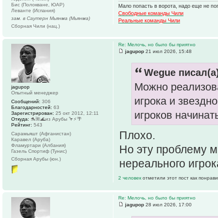
Бис (Полокване, ЮАР)
Мало попасть в ворота, надо еще не поп
Леванте (Испания)
Свободные команды Чили
зам. в Саутерн Мьянма (Мьянма)
Реальные команды Чили
Сборная Чили (нац.)
Re: Мелочь, но было бы приятно
jagupop
21 июл 2026, 15:48
Wegue писал(а)
Можно реализова
jagupop
Опытный менеджер
игрока и звездн
Сообщений:
306
Благодарностей:
63
игроков начинат
Зарегистрирован:
25 окт 2012, 12:11
Откуда:
🐬🌺🌊из Арубы 🦩⚡️🌴
Рейтинг:
543
Плохо.
Сарамьяшт (Афганистан)
Каравел (Аруба)
Фламуртари (Албания)
Но эту проблему 
Газель Спортиф (Тунис)
Сборная Арубы (юн.)
нереального игрок
2 человек
отметили этот пост как понрав
Re: Мелочь, но было бы приятно
jagupop
28 июл 2026, 17:00