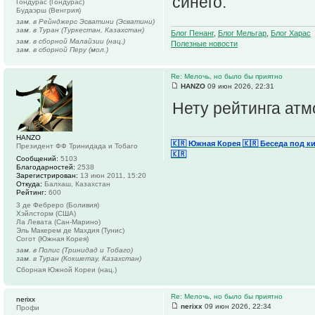
синего.
Гондурас (Гондурас)
Будаэрш (Венгрия)
зам. в Рейнджерс Эсватини (Эсватини)
зам. в Туран (Туркестан, Казахстан)
Блог Пенанг
,
Блог Мельгар
,
Блог Харас
зам. в сборной Малайзии (нац.)
Полезные новости
зам. в сборной Перу (мол.)
Re: Мелочь, но было бы приятно
HANZO
09 июн 2026, 22:31
Нету рейтинга ат
HANZO
🇰🇷 Южная Корея
🇰🇷 Беседа под к
Президент ФФ Тринидада и Тобаго
🇰🇷
Сообщений:
5103
Благодарностей:
2538
Зарегистрирован:
13 июн 2011, 15:20
Откуда:
Балхаш, Казахстан
Рейтинг:
600
3 де Фебреро (Боливия)
Хэйлсторм (США)
Ла Левата (Сан-Марино)
Эль Макерем де Махдия (Тунис)
Согот (Южная Корея)
зам. в Полис (Тринидад и Тобаго)
зам. в Туран (Кокшетау, Казахстан)
Сборная Южной Кореи (нац.)
Re: Мелочь, но было бы приятно
nerixx
nerixx
09 июн 2026, 22:34
Профи