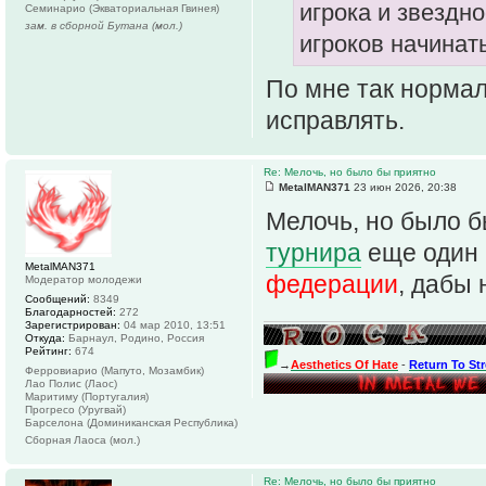
игрока и звездн
Семинарио (Экваториальная Гвинея)
зам. в сборной Бутана (мол.)
игроков начинат
По мне так нормал
исправлять.
Re: Мелочь, но было бы приятно
MetalMAN371
23 июн 2026, 20:38
Мелочь, но было б
турнира
еще один
MetalMAN371
федерации
, дабы
Модератор молодежи
Сообщений:
8349
Благодарностей:
272
Зарегистрирован:
04 мар 2010, 13:51
Откуда:
Барнаул, Родино, Россия
Рейтинг:
674
→
Aesthetics Of Hate
-
Return To St
Ферровиарио (Мапуто, Мозамбик)
Лао Полис (Лаос)
Маритиму (Португалия)
Прогресо (Уругвай)
Барселона (Доминиканская Республика)
Сборная Лаоса (мол.)
Re: Мелочь, но было бы приятно