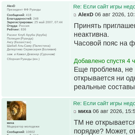
Re: Если сайт игры нед
AlexD
Президент ФФ Руанды
AlexD
06 авг 2026, 10
Сообщений:
418
Благодарностей:
248
Зарегистрирован:
25 май 2007, 07:44
Принять приглашен
Откуда:
Россия
Рейтинг:
836
неактивна.
Расинг Клуб Аруба (Аруба)
Полиция (Руанда)
Часовой пояс на ф
Аксу (Казахстан)
Шабаб Аль-Саму (Палестина)
Депортиво Сервесерия (Боливия)
зам. в Камал Девокер (Суринам)
Сборная Руанды (юн.)
Добавлено спустя 4 ч
Еще проблема, не з
открывается ни од
реальные составы
Re: Если сайт игры нед
миха
06 авг 2026, 15:
ТМ не открывается 
миха
Модератор молодежи
порядке? Может, о
Сообщений:
10602