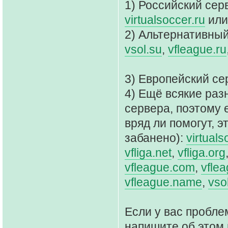
1) Российский сер
virtualsoccer.ru
ил
2) Альтернативный
vsol.su
,
vfleague.ru
3) Европейский се
4) Ещё всякие раз
сервера, поэтому 
вряд ли помогут, э
забанено):
virtuals
vfliga.net
,
vfliga.org
vfleague.com
,
vflea
vfleague.name
,
vso
Если у вас пробле
напишите об этом