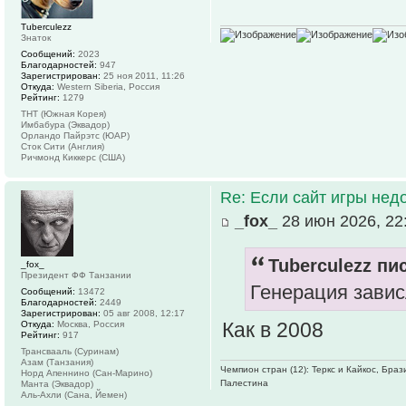
Tuberculezz
Знаток
Сообщений:
2023
Благодарностей:
947
Зарегистрирован:
25 ноя 2011, 11:26
Откуда:
Western Siberia, Россия
Рейтинг:
1279
ТНТ (Южная Корея)
Имбабура (Эквадор)
Орландо Пайрэтс (ЮАР)
Сток Сити (Англия)
Ричмонд Киккерс (США)
Re: Если сайт игры нед
_fox_
28 июн 2026, 22
Tuberculezz пис
_fox_
Президент ФФ Танзании
Генерация зави
Сообщений:
13472
Благодарностей:
2449
Зарегистрирован:
05 авг 2008, 12:17
Как в 2008
Откуда:
Москва, Россия
Рейтинг:
917
Трансвааль (Суринам)
Азам (Танзания)
Чемпион стран (12): Теркс и Кайкос, Бра
Норд Апеннино (Сан-Марино)
Палестина
Манта (Эквадор)
Аль-Ахли (Сана, Йемен)