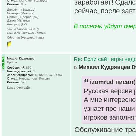
заработает! Сдался
Откуда:
Могилёв, Беларусь
Рейтинг:
859
сейчас, после завт
Дельфин (Эквадор)
Монкаро (Мексика)
Орион (Нидерланды)
Дагон (Мьянма)
Анегри (ЦАР)
В полночь уйдут оче
зам. в Амвоти (ЮАР)
зам. в Лонголонго (Тонга)
Сборная Эквадора (нац.)
Re: Если сайт игры нед
Михаил Кудрявцев
Профи
Михаил Кудрявцев
Вч
Сообщений:
896
Благодарностей:
5
Зарегистрирован:
18 авг 2014, 07:04
Откуда:
Новокузнецк, Россия
izumrud писал(
Рейтинг:
526
Купер (Уругвай)
Русская версия 
А мне интересно
узнает про наши
игроков заполня
Обслуживание тр