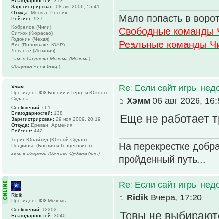
Благодарностей:
313
Зарегистрирован:
08 авг 2006, 15:41
Откуда:
Москва, Россия
Мало попасть в ворот
Рейтинг:
937
Кобрелоа (Чили)
Свободные команды 
Ситхок (Кюрасао)
Годонин (Чехия)
Реальные команды Ч
Бис (Полокване, ЮАР)
Леванте (Испания)
зам. в Саутерн Мьянма (Мьянма)
Сборная Чили (нац.)
Re: Если сайт игры нед
Хэмм
Президент ФФ Боснии и Герц. и Южного
Судана
Хэмм
06 авг 2026, 16:
Сообщений:
661
Благодарностей:
138
Еще не работает 
Зарегистрирован:
29 ноя 2009, 20:19
Откуда:
Ереван, Армения
Рейтинг:
442
Торит Юнайтед (Южный Судан)
На перекрестке добра
Подринье (Босния и Герцеговина)
зам. в сборной Южного Судана (юн.)
пройденный путь...
Re: Если сайт игры нед
Ridik
Ridik
Вчера, 17:20
Президент ФФ Мьянмы
Сообщений:
12202
Товы не выбираютс
Благодарностей:
3040