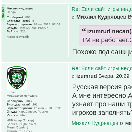
Re: Если сайт игры нед
Михаил Кудрявцев
Профи
Михаил Кудрявцев
Вч
Сообщений:
896
Благодарностей:
5
Зарегистрирован:
18 авг 2014, 07:04
Откуда:
Новокузнецк, Россия
izumrud писал(
Рейтинг:
526
Купер (Уругвай)
ТМ не работает.
Похоже под санкц
Re: Если сайт игры нед
izumrud
Вчера, 20:29
Русская версия ра
izumrud
А мне интересно.А
Модератор молодежи
Сообщений:
1847
узнает про наши 
Благодарностей:
261
Зарегистрирован:
12 июн 2010, 22:35
игроков заполнять
Откуда:
Карабаново, Россия
Рейтинг:
667
НРБ Ашир (Алжир)
Михаил Кудрявцев
отме
Борнео (Индонезия)
Тутин (Сербия)
Уанаминт (Гаити)