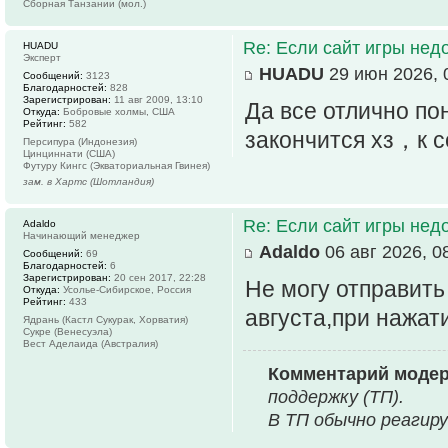
Сборная Танзании (мол.)
Re: Если сайт игры нед
HUADU
Эксперт
HUADU
29 июн 2026, 
Сообщений:
3123
Благодарностей:
828
Зарегистрирован:
11 авг 2009, 13:10
Да все отлично по
Откуда:
Бобровые холмы, США
Рейтинг:
582
закончится хз，к 
Персипура (Индонезия)
Цинциннати (США)
Футуру Кингс (Экваториальная Гвинея)
зам. в Хартс (Шотландия)
Re: Если сайт игры нед
Adaldo
Начинающий менеджер
Adaldo
06 авг 2026, 0
Сообщений:
69
Благодарностей:
6
Зарегистрирован:
20 сен 2017, 22:28
Не могу отправить
Откуда:
Усолье-Сибирское, Россия
Рейтинг:
433
августа,при нажат
Ядрань (Кастл Сукурак, Хорватия)
Сукре (Венесуэла)
Вест Аделаида (Австралия)
Комментарий моде
поддержку (ТП).
В ТП обычно реагир