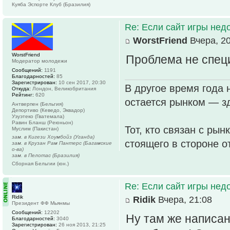
Куяба Эспорте Клуб (Бразилия)
Re: Если сайт игры нед
WorstFriend
Вчера, 20
WorstFriend
Проблема не спец
Модератор молодежи
Сообщений:
1191
Благодарностей:
85
Зарегистрирован:
10 сен 2017, 20:30
В другое время года 
Откуда:
Лондон, Великобритания
Рейтинг:
620
остается рынком — зд
Антверпен (Бельгия)
Депортиво (Кеведо, Эквадор)
Уэуэтеко (Гватемала)
Равин Бланш (Реюньон)
Тот, кто связан с рын
Муслим (Пакистан)
зам. в Кигези Хоумбойз (Уганда)
стоящего в стороне о
зам. в Крузан Рам Пантерс (Багамские
о-ва)
зам. в Пелотас (Бразилия)
Сборная Бельгии (юн.)
Re: Если сайт игры нед
Ridik
Ridik
Вчера, 21:08
Президент ФФ Мьянмы
Сообщений:
12202
Ну там же написан
Благодарностей:
3040
Зарегистрирован:
26 ноя 2013, 21:25