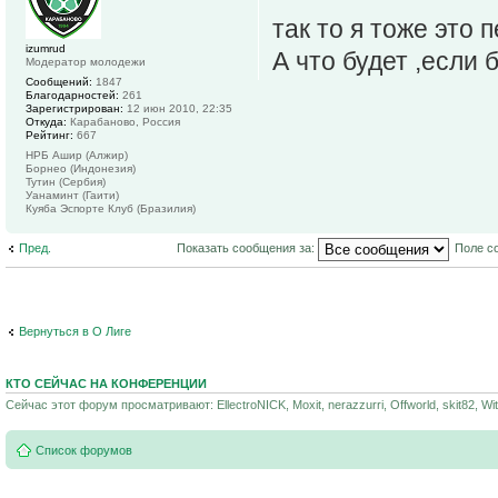
так то я тоже это 
izumrud
А что будет ,если 
Модератор молодежи
Сообщений:
1847
Благодарностей:
261
Зарегистрирован:
12 июн 2010, 22:35
Откуда:
Карабаново, Россия
Рейтинг:
667
НРБ Ашир (Алжир)
Борнео (Индонезия)
Тутин (Сербия)
Уанаминт (Гаити)
Куяба Эспорте Клуб (Бразилия)
Пред.
Показать сообщения за:
Поле с
Вернуться в О Лиге
КТО СЕЙЧАС НА КОНФЕРЕНЦИИ
Сейчас этот форум просматривают: EllectroNICK, Moxit, nerazzurri, Offworld, skit82, Wit
Список форумов