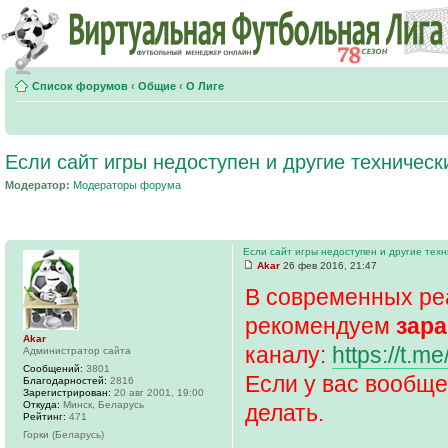
Список форумов
‹
Общие
‹
О Лиге
Если сайт игры недоступен и другие техничес
Модератор:
Модераторы форума
Если сайт игры недоступен и другие тех
Akar
26 фев 2016, 21:47
В современных ре
рекомендуем
зара
Akar
каналу:
https://t.me
Администратор сайта
Сообщений:
3801
Если у вас вообще
Благодарностей:
2816
Зарегистрирован:
20 авг 2001, 19:00
Откуда:
Минск, Беларусь
делать.
Рейтинг:
471
Горки (Беларусь)