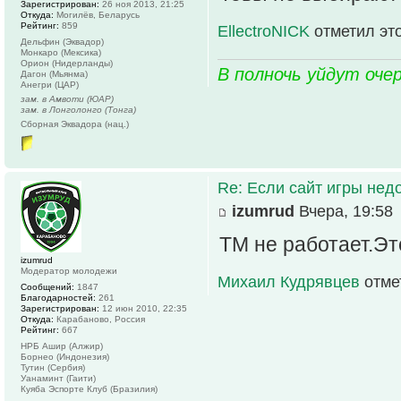
Зарегистрирован:
26 ноя 2013, 21:25
Откуда:
Могилёв, Беларусь
Рейтинг:
859
EllectroNICK
отметил эт
Дельфин (Эквадор)
Монкаро (Мексика)
Орион (Нидерланды)
В полночь уйдут оче
Дагон (Мьянма)
Анегри (ЦАР)
зам. в Амвоти (ЮАР)
зам. в Лонголонго (Тонга)
Сборная Эквадора (нац.)
Re: Если сайт игры нед
izumrud
Вчера, 19:58
ТМ не работает.Эт
izumrud
Модератор молодежи
Михаил Кудрявцев
отме
Сообщений:
1847
Благодарностей:
261
Зарегистрирован:
12 июн 2010, 22:35
Откуда:
Карабаново, Россия
Рейтинг:
667
НРБ Ашир (Алжир)
Борнео (Индонезия)
Тутин (Сербия)
Уанаминт (Гаити)
Куяба Эспорте Клуб (Бразилия)