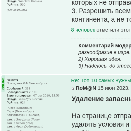
которых не отправ
Откуда:
Wroclaw, Польша
Рейтинг:
500
3. Разрешить всем
(без команды)
континента, а не т
8 человек
отметили этот
Комментарий моде
разнообразие в игре.
2) Хорошая идея.
3) Надеюсь, до этог
Re: Топ-10 самых нужн
RoM@N
Президент ФФ Люксембурга
RoM@N
15 июн 2023, 
Сообщений:
338
Благодарностей:
190
Зарегистрирован:
07 окт 2010, 12:56
Удаление запасны
Откуда:
Улан-Удэ, Россия
Рейтинг:
624
Ривер (Бразилия)
Сира (Люксембург)
На странице отпра
Канчанабури (Таиланд)
зам. в Элефант (Лаос)
удалять условия и
зам. в Эглон (Чад)
зам. в Арал (Узбекистан)