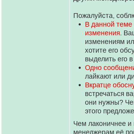
Пожалуйста, собл
В данной теме
изменения
. В
изменениям ил
хотите его обс
выделить его в
Одно сообщени
лайкают или д
Вкратце обосн
встречаться ва
они нужны? Чем
этого предлож
Чем лаконичнее и 
менеджерам её пон