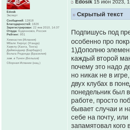
Edosik
15 июн 2023, 1
Edosik
Скрытый текст
Эксперт
Сообщений:
12818
Благодарностей:
1826
Зарегистрирован:
22 янв 2010, 14:37
Подпишусь под пр
Откуда:
Буденновск, Россия
Рейтинг:
951
особенно про покр
Химнастик (Испания)
Мбале Хироус (Уганда)
Хавелу (Ханга, Тонга)
1)Дополню элемент
Даймондшир (Барбадос)
Вольта Редонда (Бразилия)
каждый второй ман
зам. в Тинен (Бельгия)
Сборная Испании (нац.)
почему это надо де
но никак не в игре
двух клубах в поне
понедельник был в
работе, просто по
бывает случаи и н
себе на почту, ил
запамятовал кого в