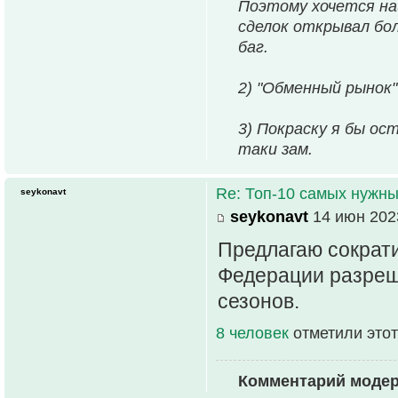
Поэтому хочется на
сделок открывал бо
баг.
2) "Обменный рынок"
3) Покраску я бы ос
таки зам.
Re: Топ-10 самых нужн
seykonavt
seykonavt
14 июн 2023
Предлагаю сократи
Федерации разреши
сезонов.
8 человек
отметили этот
Комментарий моде