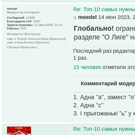
Re: Топ-10 самых нужн
meedel
Модератор молодежи
meedel
14 июн 2023, 
Сообщений:
12868
Благодарностей:
1982
Зарегистрирован:
12 фев 2009, 21:11
Глобально!
огран
Рейтинг:
570
Молодечно (Беларусь)
разделе "О Лиге" 
зам. в Толедо Колония Ворк (Бразилия)
зам. в Агробизнес (Украина)
Сборная Ирана (юн.)
Последний раз редактир
1 раз.
15 человек
отметили эт
Комментарий моде
1. Адна "а", замест "о
2. Адна "с"
3. І прыгожанькі "ь" у
Re: Топ-10 самых нужн