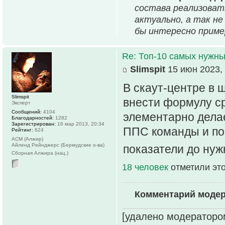
состава реализовать
актуально, а так не
бы интересно приме
Re: Топ-10 самых нужн
Slimspit
15 июн 2023, 
В скаут-центре в 
Slimspit
внести формулу ср
Эксперт
Сообщений:
4104
элементарно дела
Благодарностей:
1282
Зарегистрирован:
16 мар 2013, 20:34
ППС команды и по
Рейтинг:
624
АСМ (Алжир)
Айленд Рейнджерс (Бермудские о-ва)
показатели до ну
Сборная Алжира (нац.)
18 человек
отметили эт
Комментарий моде
[удалено модераторо