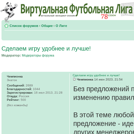
Список форумов
‹
Общие
‹
О Лиге
Сделаем игру удобнее и лучше!
Модератор:
Модераторы форума
Сделаем игру удобнее и лучше!
Чемпионка
Чемпионка
14 июн 2023, 21:54
Знаток
Сообщений:
2689
Без предложений 
Благодарностей:
1044
Зарегистрирован:
16 июл 2013, 21:28
изменению прави
Откуда:
Россия
Рейтинг:
500
(без команды)
В этой теме любо
предложение - иде
других менеджеро