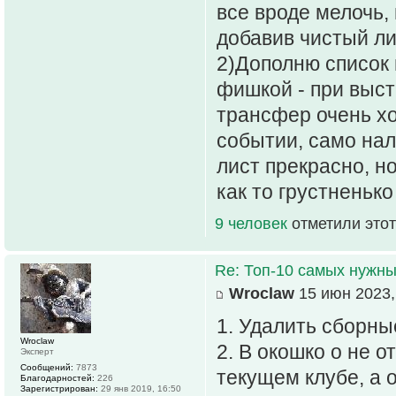
все вроде мелочь,
добавив чистый ли
2)Дополню список 
фишкой - при выст
трансфер очень хо
событии, само нал
лист прекрасно, н
как то грустненько
9 человек
отметили этот
Re: Топ-10 самых нужн
Wroclaw
15 июн 2023,
1. Удалить сборны
Wroclaw
2. В окошко о не 
Эксперт
Сообщений:
7873
текущем клубе, а 
Благодарностей:
226
Зарегистрирован:
29 янв 2019, 16:50