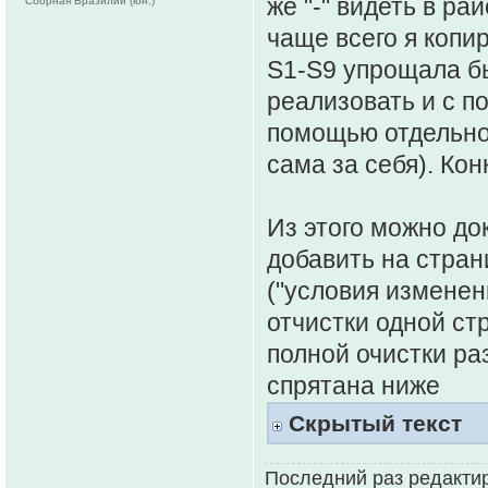
же "-" видеть в ра
Сборная Бразилии (юн.)
чаще всего я копи
S1-S9 упрощала б
реализовать и с п
помощью отдельной
сама за себя). Ко
Из этого можно до
добавить на стран
("условия изменени
отчистки одной стр
полной очистки ра
спрятана ниже
Скрытый текст
Последний раз редакти