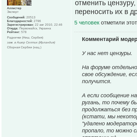
отменить цензуру,
Аллистер
переносить их в д
Эксперт
Сообщений:
20513
Благодарностей:
2796
5 человек
отметили этот
Зарегистрирован:
22 авг 2010, 22:46
Откуда:
Первомайск, Украина
Рейтинг:
578
Раднички (Ниш, Сербия)
Комментарий моде
зам. в Ашер Селтик (Ирландия)
Сборная Сербии (нац.)
У нас нет цензуры.
На форуме отдельно
свое обсуждение, ес
получится.
А если сообщение на
ругань, то почему б
продолжаться без п
(кстати, мы некотор
"удалено модераторо
пропало, то можно 