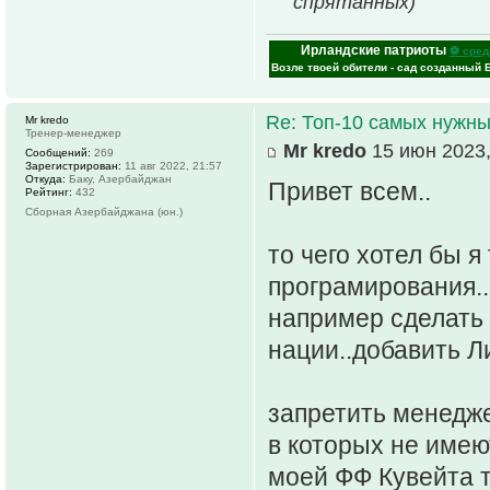
спрятанных)
Ирландские патриоты
⚽ сред
Возле твоей обители - сад созданный 
Re: Топ-10 самых нужн
Mr kredo
Тренер-менеджер
Mr kredo
15 июн 2023,
Сообщений:
269
Зарегистрирован:
11 авг 2022, 21:57
Откуда:
Баку, Азербайджан
Привет всем..
Рейтинг:
432
Сборная Азербайджана (юн.)
то чего хотел бы я
програмирования..
например сделать 
нации..добавить Л
запретить менедж
в которых не имею
моей ФФ Кувейта т