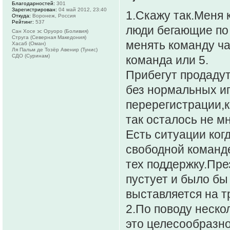
Благодарностей:
301
Зарегистрирован:
04 май 2012, 23:40
1.Скажу так.Меня 
Откуда:
Воронеж, Россия
Рейтинг:
537
люди бегающие по
Сан Хосе эс Оруоро (Боливия)
Струга (Северная Македония)
менять команду ча
Хасаб (Оман)
Ля Пальм де Тозёр Авенир (Тунис)
СДО (Суринам)
команда или 5.
Прибегут продадут
без нормальных и
перерегистрации,
так осталось не мн
Есть ситуации ког
свободной команде
тех поддержку.Пре
пустует и было бы 
выставляется на 
2.По поводу неск
это целесообразно