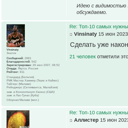
Идею с видимостью п
обсуждаемо.
Re: Топ-10 самых нужн
Vinsinaty
15 июн 2023
Сделать уже након
Vinsinaty
Знаток
21 человек
отметили эт
Сообщений:
2881
Благодарностей:
542
Зарегистрирован:
26 июл 2007, 06:52
Откуда:
Якутск, Россия
Рейтинг:
911
Стандард (Бельгия)
РМК Мастер Хаммер (Теркс и Кайкос)
Тайгерс (Малави)
Рейнджерс (Сетиявангса, Малайзия)
зам. в Коннектикут Хаскис (США)
зам. в Лас-Тунас (Куба)
Сборная Малави (мол.)
Re: Топ-10 самых нужн
Аллистер
15 июн 2023