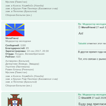
Муслим (Пакистан)
зам. в Кигези Хоумбойз (Уганда)
зам. в Крузан Рам Пантерс (Багамские о-ва)
зам. в Пелотас (Бразилия)
Сборная Бельгии (юн.)
Re: Модератор молоде
WorstFriend
27 май 2
Ап!
WorstFriend
Модератор молодежи
Tabakki
отметил этот по
Сообщений:
1190
Благодарностей:
85
Зарегистрирован:
10 сен 2017, 20:30
В другое время года н
Откуда:
Лондон, Великобритания
Рейтинг:
620
Тот, кто связан с рынк
Антверпен (Бельгия)
Депортиво (Кеведо, Эквадор)
Уэуэтеко (Гватемала)
Равин Бланш (Реюньон)
Муслим (Пакистан)
зам. в Кигези Хоумбойз (Уганда)
зам. в Крузан Рам Пантерс (Багамские о-ва)
зам. в Пелотас (Бразилия)
Сборная Бельгии (юн.)
Re: Модератор молоде
Glock09
27 май 2026
Буду рад пригласи