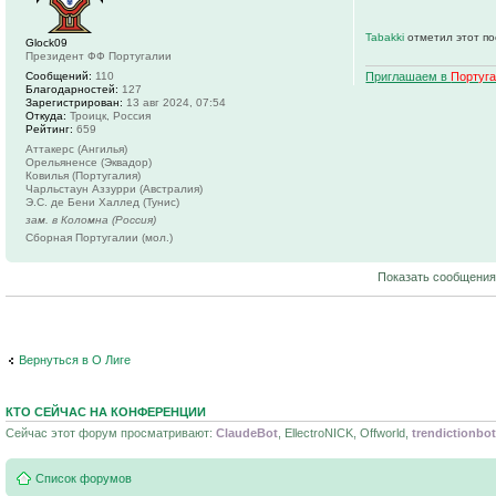
Tabakki
отметил этот по
Glock09
Президент ФФ Португалии
Сообщений:
110
Приглашаем в
Португ
Благодарностей:
127
Зарегистрирован:
13 авг 2024, 07:54
Откуда:
Троицк, Россия
Рейтинг:
659
Аттакерс (Ангилья)
Орельяненсе (Эквадор)
Ковилья (Португалия)
Чарльстаун Аззурри (Австралия)
Э.С. де Бени Халлед (Тунис)
зам. в Коломна (Россия)
Сборная Португалии (мол.)
Показать сообщения
Вернуться в О Лиге
КТО СЕЙЧАС НА КОНФЕРЕНЦИИ
Сейчас этот форум просматривают:
ClaudeBot
, EllectroNICK, Offworld,
trendictionbot
Список форумов