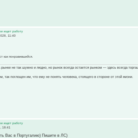
жи ищет работу
026, 11:40
ст как понравившийся.
а рынке не так шумно и людно, но рынок всегда остается рынком — здесь всегда торга
ом, так поглощен им, что ему не понять человека, стоящего в стороне от этой жизни.
жи ищет работу
, 16:41
ть Вас в Португалию) Пишите в ЛС)