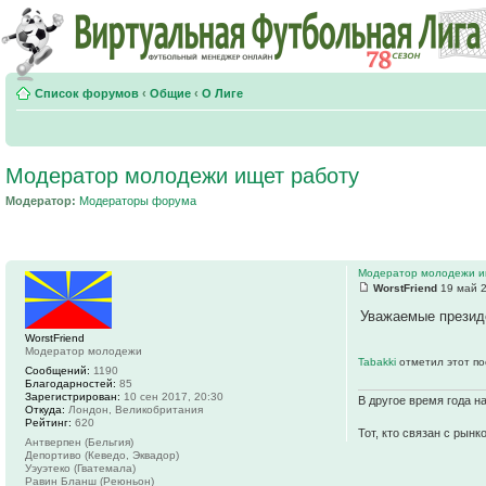
Список форумов
‹
Общие
‹
О Лиге
Модератор молодежи ищет работу
Модератор:
Модераторы форума
Модератор молодежи и
WorstFriend
19 май 2
Уважаемые президе
WorstFriend
Модератор молодежи
Tabakki
отметил этот по
Сообщений:
1190
Благодарностей:
85
Зарегистрирован:
10 сен 2017, 20:30
В другое время года н
Откуда:
Лондон, Великобритания
Рейтинг:
620
Тот, кто связан с рынк
Антверпен (Бельгия)
Депортиво (Кеведо, Эквадор)
Уэуэтеко (Гватемала)
Равин Бланш (Реюньон)