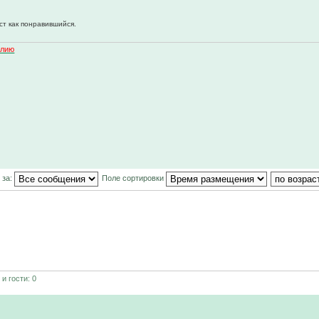
ст как понравившийся.
алию
 за:
Поле сортировки
и гости: 0