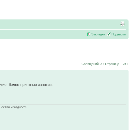
Закладки
Подписки
Сообщений: 3 • Страница
1
из
1
гие, более приятные занятия.
шество и жадность.