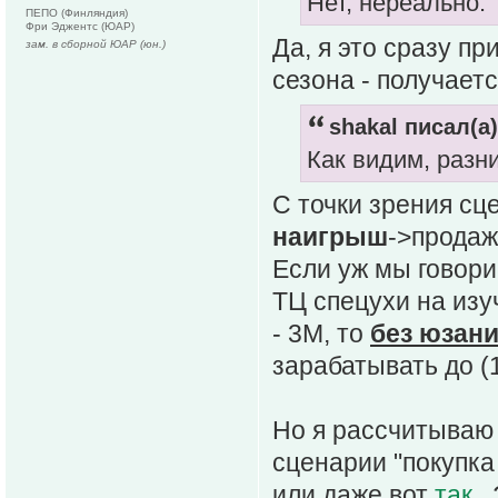
Нет, нереально.
ПЕПО (Финляндия)
Фри Эджентс (ЮАР)
Да, я это сразу пр
зам. в сборной ЮАР (юн.)
сезона - получает
shakal писал(а)
Как видим, разни
С точки зрения сц
наигрыш
->продаж
Если уж мы говори
ТЦ спецухи на изу
- 3М, то
без юзани
зарабатывать до (
Но я рассчитываю 
сценарии "покупк
или даже вот
так
. 