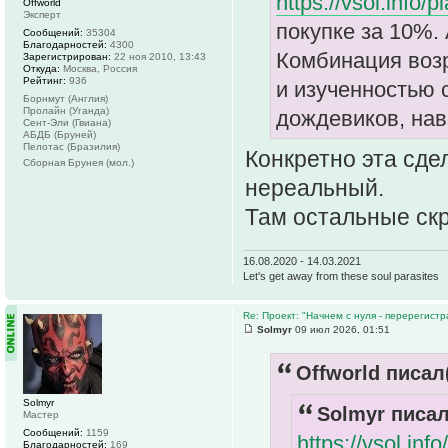
https://vsol.info
Offworld
Эксперт
покупке за 10%. 
Сообщений:
35304
Благодарностей:
4300
Комбинация воз
Зарегистрирован:
22 ноя 2010, 13:43
Откуда:
Москва, Россия
Рейтинг:
936
и изученностью 
Борнмут (Англия)
Пролайн (Уганда)
дождевиков, наве
Сент-Эли (Гвиана)
АБДБ (Бруней)
Пелотас (Бразилия)
Конкретно эта сдел
Сборная Брунея (мол.)
нереальный.
Там остальные скр
16.08.2020 - 14.03.2021
Let's get away from these soul parasites
Re: Проект: "Начнем с нуля - перерегистр
Solmyr
09 июл 2026, 01:51
Offworld писал(
Solmyr
Solmyr писал
Мастер
Сообщений:
1159
https://vsol.in
Благодарностей:
169