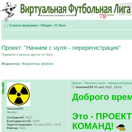
Список форумов
‹
Общие
‹
О Лиге
Проект: "Начнем с нуля - перерегистрация"
Перереги и многое другое из Лиги
Модератор:
Модераторы форума
Проект: "Начнем с нуля - перерегистраци
Uranium235
06 май 2022, 18:03
Доброго врем
Uranium235
Эксперт
Это - ПРОЕ
Сообщений:
3421
Благодарностей:
2449
КОМАНД!
Зарегистрирован:
03 июл 2021, 14:07
Рейтинг:
903