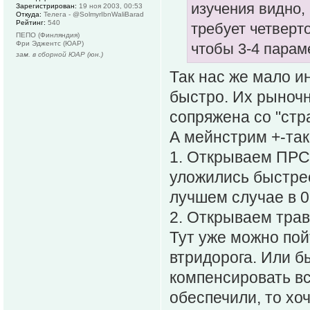
изучения видно,
Зарегистрирован:
19 ноя 2003, 00:53
Откуда:
Телега - @SolmyrIbnWaliBarad
Рейтинг:
540
требует четверто
ПЕПО (Финляндия)
Фри Эджентс (ЮАР)
чтобы 3-4 парам
зам. в сборной ЮАР (юн.)
Так нас же мало и
быстро. Их рыночн
сопряжена со "ст
А мейнстрим +-так
1. Открываем ПРС 
уложились быстрее
лучшем случае в 0
2. Открываем травм
Тут уже можно пой
втридорога. Или 
компенсировать вс
обеспечили, то хоч