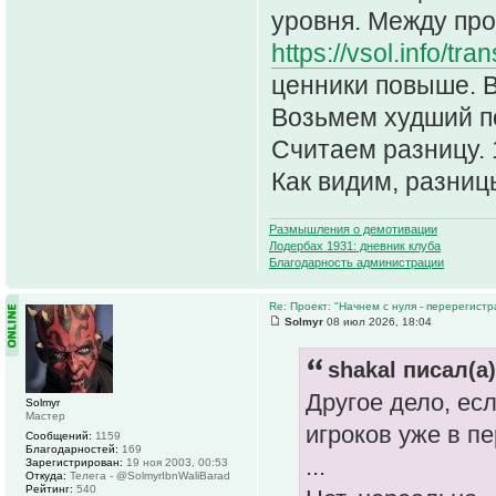
уровня. Между проч
https://vsol.info/tra
ценники повыше. В
Возьмем худший по
Считаем разницу. 1
Как видим, разницы
Размышления о демотивации
Лодербах 1931: дневник клуба
Благодарность администрации
Re: Проект: "Начнем с нуля - перерегистр
Solmyr
08 июл 2026, 18:04
shakal писал(а)
Другое дело, есл
Solmyr
Мастер
игроков уже в п
Сообщений:
1159
Благодарностей:
169
...
Зарегистрирован:
19 ноя 2003, 00:53
Откуда:
Телега - @SolmyrIbnWaliBarad
Рейтинг:
540