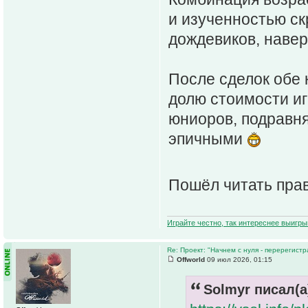
и изученностью ск
дождевиков, наверн
После сделок обе
долю стоимости иг
юниоров, подравня
эпичными
Пошёл читать пра
Играйте честно, так интереснее выигры
Re: Проект: "Начнем с нуля - перерегистр
Offworld
09 июл 2026, 01:15
Solmyr писал(а