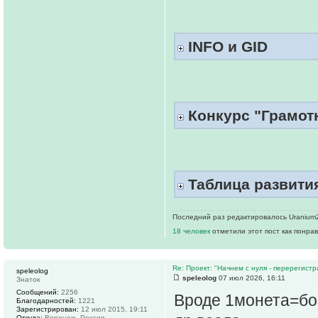
INFO и GID
Конкурс "Грамотн
Таблица развития
Последний раз редактировалось Uranium23
18 человек
отметили этот пост как понра
Re: Проект: "Начнем с нуля - перерегистр
speleolog
speleolog
07 июл 2026, 16:11
Знаток
Сообщений:
2256
Вроде 1монета=бон
Благодарностей:
1221
Зарегистрирован:
12 июл 2015, 19:11
Откуда:
Воронеж, Россия