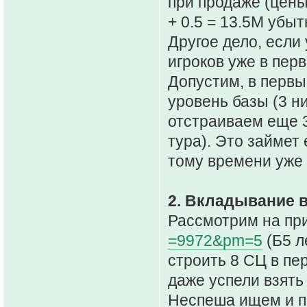
при продаже (цены
+ 0.5 = 13.5М убыт
Другое дело, если 
игроков уже в пер
Допустим, в первы
уровень базы (3 н
отстраиваем еще 3
тура). Это займет
тому времени уже 
2. Вкладывание в
Рассмотрим на пр
=9972&pm=5
(Б5 л
строить 8 СЦ в пе
даже успели взять
Неспеша ищем и по