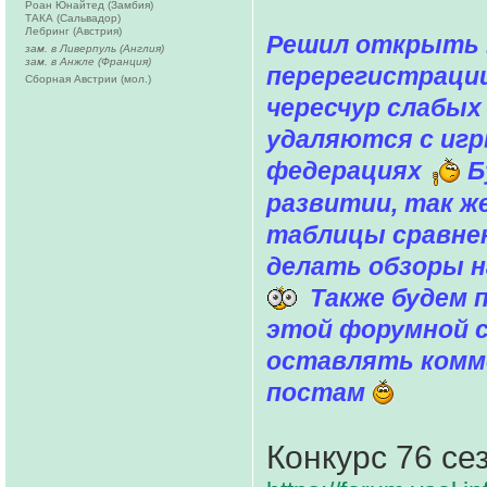
Роан Юнайтед (Замбия)
ТАКА (Сальвадор)
Лебринг (Австрия)
Решил открыть 
зам. в Ливерпуль (Англия)
зам. в Анжле (Франция)
перерегистрации
Сборная Австрии (мол.)
чересчур слабых
удаляются с иг
федерациях
Б
развитии, так ж
таблицы сравнен
делать обзоры н
Также будем п
этой форумной 
оставлять комм
постам
Конкурс 76 се