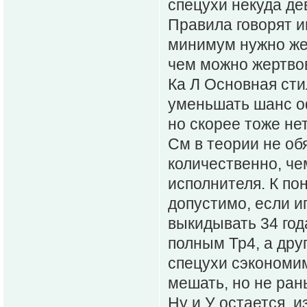
спецухи некуда де
Правила говорят и
минимум нужно же
чем можно жертво
Ка Л Основная сти
уменьшать шанс оф
но скорее тоже нет
См в теории не об
количественно, че
исполнителя. К по
допустимо, если иг
выкидывать 34 года
полным Тр4, а друг
спецухи сэкономим
мешать, но не ран
Ну и У остается, и