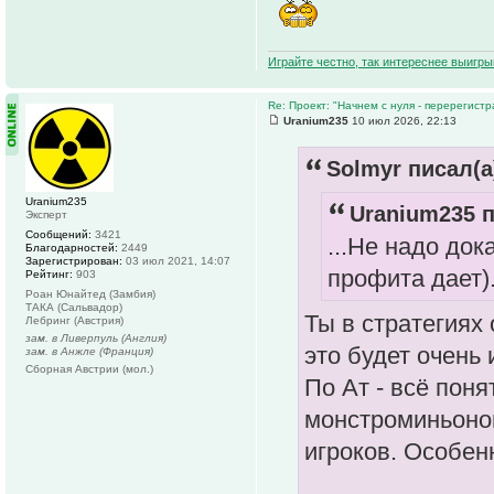
Играйте честно, так интереснее выигры
Re: Проект: "Начнем с нуля - перерегистр
Uranium235
10 июл 2026, 22:13
Solmyr писал(а
Uranium235
Uranium235 п
Эксперт
Сообщений:
3421
...Не надо док
Благодарностей:
2449
Зарегистрирован:
03 июл 2021, 14:07
профита дает).
Рейтинг:
903
Роан Юнайтед (Замбия)
ТАКА (Сальвадор)
Ты в стратегиях
Лебринг (Австрия)
зам. в Ливерпуль (Англия)
это будет очень 
зам. в Анжле (Франция)
Сборная Австрии (мол.)
По Ат - всё поня
монстроминьоно
игроков. Особен