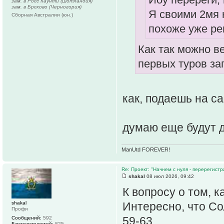
зам. в Росс Каунти (Шотландия)
зам. в Брсково (Черногория)
Я своими 2мя 
Сборная Австралии (юн.)
похоже уже р
Как так можно в
первых туров за
как, подаешь на с
думаю еще будут 
ManUtd FOREVER!
Re: Проект: "Начнем с нуля - перерегистр
shakal
08 июл 2026, 09:42
К вопросу о том, к
shakal
Интересно, что Со
Профи
59-63.
Сообщений:
592
Благодарностей:
825