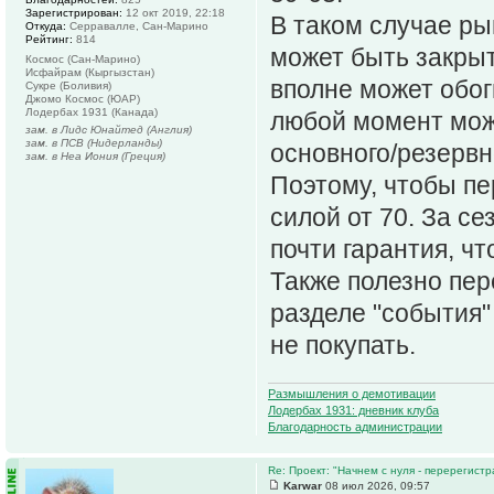
Зарегистрирован:
12 окт 2019, 22:18
В таком случае ры
Откуда:
Серравалле, Сан-Марино
Рейтинг:
814
может быть закрыт
Космос (Сан-Марино)
Исфайрам (Кыргызстан)
вполне может обог
Сукре (Боливия)
Джомо Космос (ЮАР)
Лодербах 1931 (Канада)
любой момент може
зам. в Лидс Юнайтед (Англия)
зам. в ПСВ (Нидерланды)
основного/резервн
зам. в Неа Иония (Греция)
Поэтому, чтобы пе
силой от 70. За се
почти гарантия, чт
Также полезно пер
разделе "события"
не покупать.
Размышления о демотивации
Лодербах 1931: дневник клуба
Благодарность администрации
Re: Проект: "Начнем с нуля - перерегистр
Karwar
08 июл 2026, 09:57