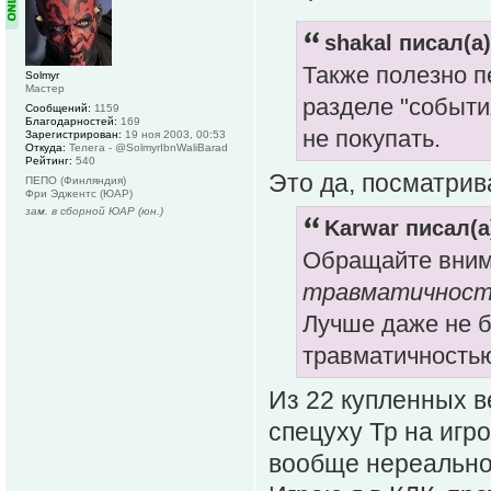
shakal писал(а)
Также полезно п
Solmyr
Мастер
разделе "события
Сообщений:
1159
Благодарностей:
169
не покупать.
Зарегистрирован:
19 ноя 2003, 00:53
Откуда:
Телега - @SolmyrIbnWaliBarad
Рейтинг:
540
Это да, посматрив
ПЕПО (Финляндия)
Фри Эджентс (ЮАР)
зам. в сборной ЮАР (юн.)
Karwar писал(а
Обращайте вним
травматичнос
Лучше даже не б
травматичность
Из 22 купленных в
спецуху Тр на игр
вообще нереально