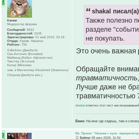
shakal писал(а)
Также полезно п
Karwar
Модератор форума
разделе "события
Сообщений:
6632
Благодарностей:
3108
не покупать.
Зарегистрирован:
01 май 2010, 20:18
Откуда:
Харків, Украина
Рейтинг:
750
Это очень важная
Хэйеблех (Джибути)
Сан-Антонио (Боливия)
Майванд (Кабул, Афганистан)
Твистер (Эстония)
Калор (Мексика)
Обращайте внима
зам. в Манчестер Юнайтед (Эсватини)
Сборная Джибути (юн.)
травматичность
Лучше даже не бра
травматичностью 
shakal
отметил этот пост как понравивший
Ёжик:
На мне где сядешь, там и слезе
Re: Проект: "Начнем с нуля - перерегистр
Solmyr
08 июл 2026, 11:54