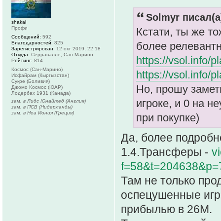
Solmyr писал(а
shakal
Профи
Кстати, ты же т
Сообщений:
592
Благодарностей:
825
более релевантн
Зарегистрирован:
12 окт 2019, 22:18
Откуда:
Серравалле, Сан-Марино
https://vsol.info
Рейтинг:
814
Космос (Сан-Марино)
https://vsol.info
Исфайрам (Кыргызстан)
Сукре (Боливия)
Но, прошу замети
Джомо Космос (ЮАР)
Лодербах 1931 (Канада)
игроке, и 0 на 
зам. в Лидс Юнайтед (Англия)
зам. в ПСВ (Нидерланды)
зам. в Неа Иония (Греция)
при покупке)
Да, более подробн
1.4.Трансферы -
v
f=58&t=204638&p=
Там не только про
оспецушенные игро
прибылью в 26М.