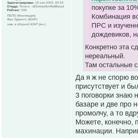
Зарегистрирован:
19 ноя 2003, 00:53
покупке за 10%
Откуда:
Телега - @SolmyrIbnWaliBarad
Рейтинг:
540
Комбинация во
ПЕПО (Финляндия)
Фри Эджентс (ЮАР)
ПРС и изученн
зам. в сборной ЮАР (юн.)
дождевиков, на
Конкретно эта сд
нереальный.
Там остальные с
Да я ж не спорю во
присутствует и бы
3 поговорки знаю н
базаре и две про 
промолчу, а то вдру
Можете, конечно, 
махинации. Наприм