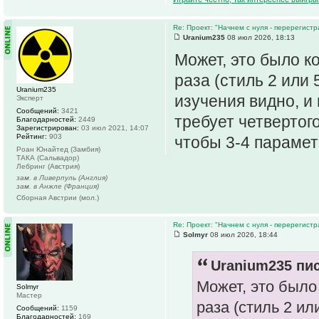
Re: Проект: "Начнем с нуля - перерегистр
Uranium235
08 июл 2026, 18:13
Может, это было к
раза (стиль 2 или
Uranium235
изучения видно, и
Эксперт
Сообщений:
3421
требует четвертог
Благодарностей:
2449
Зарегистрирован:
03 июл 2021, 14:07
Рейтинг:
903
чтобы 3-4 парамет
Роан Юнайтед (Замбия)
ТАКА (Сальвадор)
Лебринг (Австрия)
зам. в Ливерпуль (Англия)
зам. в Анжле (Франция)
Сборная Австрии (мол.)
Re: Проект: "Начнем с нуля - перерегистр
Solmyr
08 июл 2026, 18:44
Uranium235 пис
Может, это было
Solmyr
Мастер
раза (стиль 2 и
Сообщений:
1159
Благодарностей:
169