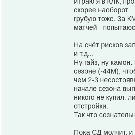
Играю я в КЛК, про
скорее наоборот..
грубую тоже. За КМ
матчей - попытаюс
На счёт рисков за
и т.д...
Ну гайз, ну камон.
сезоне (-44М), что
чем 2-3 несостояв
начале сезона вып
никого не купил, 
отстройки.
Так что сознатель
Пока СД молчит, и