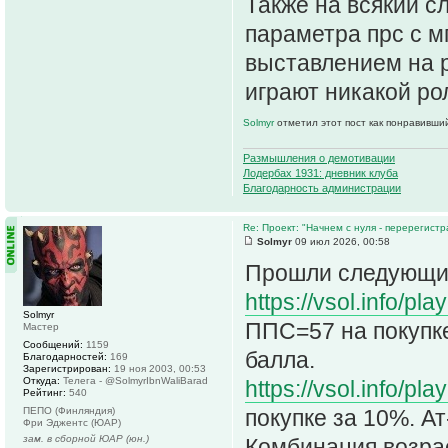
Также на всякий сл
параметра прс с м
выставлением на 
играют никакой ро
Solmyr
отметил этот пост как понравивши
Размышления о демотивации
Лодербах 1931: дневник клуба
Благодарность администрации
Re: Проект: "Начнем с нуля - перерегистр
Solmyr
09 июл 2026, 00:58
Прошли следующие
https://vsol.info/p
Solmyr
ППС=57 на покупке 
Мастер
Сообщений:
1159
балла.
Благодарностей:
169
Зарегистрирован:
19 ноя 2003, 00:53
Откуда:
Телега - @SolmyrIbnWaliBarad
https://vsol.info/p
Рейтинг:
540
ПЕПО (Финляндия)
покупке за 10%. Ат
Фри Эджентс (ЮАР)
зам. в сборной ЮАР (юн.)
Комбинация возра