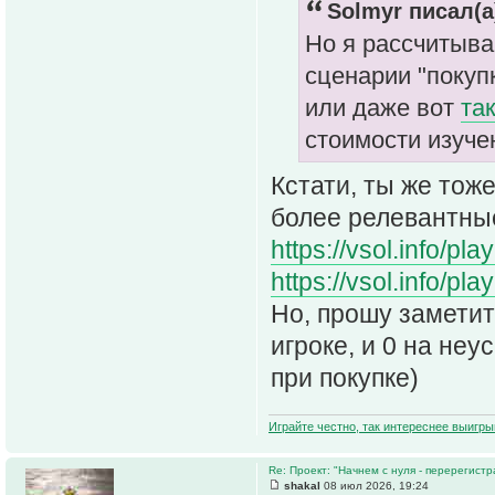
Solmyr писал(а
Но я рассчитыва
сценарии "поку
или даже вот
та
стоимости изуче
Кстати, ты же тож
более релевантные
https://vsol.info/p
https://vsol.info/p
Но, прошу заметит
игроке, и 0 на не
при покупке)
Играйте честно, так интереснее выигры
Re: Проект: "Начнем с нуля - перерегистр
shakal
08 июл 2026, 19:24