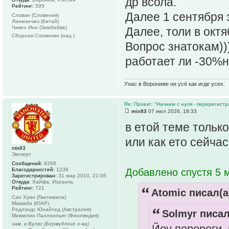
др всола.
Рейтинг:
595
Далее 1 сентября 
Слован (Словения)
Линмэнчжэ (Китай)
Чикен Инн (Зимбабве)
Далее, толи в октя
Сборная Словении (нац.)
Вопрос знатокам))
работает ли -30%
Унас в Ворониже ни усё как игде усех.
Re: Проект: "Начнем с нуля - перерегистр
mix83
07 июл 2026, 18:33
в етой теме тольк
или как ето сейча
mix83
Эксперт
Сообщений:
8268
Благодарностей:
1236
Добавлено спустя 5 м
Зарегистрирован:
31 мар 2010, 21:06
Откуда:
Хайфа, Израиль
Рейтинг:
721
Atomic писал(а
Сан Хуан (Гватемала)
Маккаби (ЮАР)
Редлэндс Юнайтед (Австралия)
Solmyr писал
Миккелин Паллоильят (Финляндия)
зам. в Вулвз (Бермудские о-ва)
Йоу перереги, 