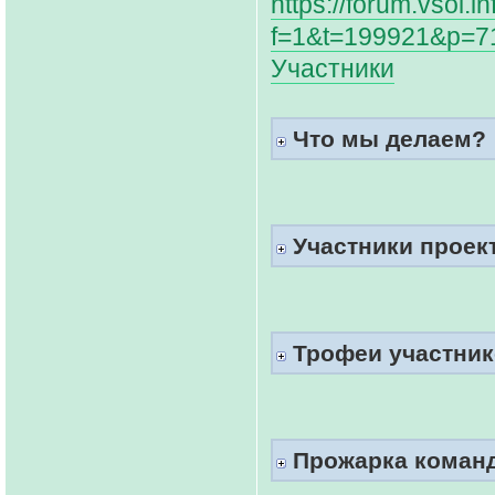
https://forum.vsol.i
f=1&t=199921&p=7
Участники
Что мы делаем?
Участники проект
Трофеи участнико
Прожарка коман