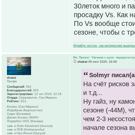
30леток много и п
просадку Vs. Как н
По Vs вообще стои
сезоне, чтобы с т
Играйте честно, так интереснее выигры
Re: Проект: "Начнем с нуля - перерегистр
shakal
08 июл 2026, 16:09
Solmyr писал(а
shakal
Профи
На счёт рисков 
Сообщений:
592
Благодарностей:
825
и т.д...
Зарегистрирован:
12 окт 2019, 22:18
Откуда:
Серравалле, Сан-Марино
Ну гайз, ну камо
Рейтинг:
814
Космос (Сан-Марино)
сезоне (-44М), ч
Исфайрам (Кыргызстан)
Сукре (Боливия)
чем 2-3 несостоя
Джомо Космос (ЮАР)
Лодербах 1931 (Канада)
начале сезона в
зам. в Лидс Юнайтед (Англия)
зам. в ПСВ (Нидерланды)
зам. в Неа Иония (Греция)