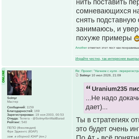
нить поставить пе
сомневающихся на 
снять подставную 
занимаюсь, и увере
похуже примеры
Another
отметил этот пост как понравивш
Играйте честно, так интереснее выигры
Re: Проект: "Начнем с нуля - перерегистр
Solmyr
10 июл 2026, 21:09
Uranium235 пис
...Не надо докач
Solmyr
Мастер
дает)...
Сообщений:
1159
Благодарностей:
169
Зарегистрирован:
19 ноя 2003, 00:53
Ты в стратегиях о
Откуда:
Телега - @SolmyrIbnWaliBarad
Рейтинг:
540
это будет очень и
ПЕПО (Финляндия)
Фри Эджентс (ЮАР)
По Ат - всё понятн
зам. в сборной ЮАР (юн.)