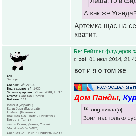
Леша, го в фи
А как же Уганда
Артемка щас на се
хватит.
Re: Рейтинг флудеров з
zoil
01 июл 2014, 21:4
вот и я о том же
zoil
Эксперт
Сообщений:
20800
Благодарностей:
1635
Зарегистрирован:
22 окт 2009, 15:37
Дом Панды
,
Ку
Откуда:
Саратов, Россия
Рейтинг:
321
Максим (Израиль)
fang писал(а):
Капиибари (Парагвай)
Ковбойс (Монголия)
Пальмар (Сан Томе и Принсипи)
Зоил настолько су
Веррете (Гаити)
зам. в Хавелу (Ханга, Тонга)
зам. в СОАР (Гвинея)
Сборная Сан Томе и Принсипи (мол.)