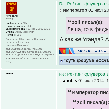
Re: Рейтинг флудеров з
Император
01 июл 20
Император
Эксперт
zoil писал(а):
Сообщений:
7715
Благодарностей:
634
Леша, го в фидж
Зарегистрирован:
21 сен 2008, 20:12
Откуда:
Ховд, Монголия
Рейтинг:
392
А как же Уганда? 
Андоринья (Сан Томе и Принсипи)
Дебрецен (Венгрия)
Хантерс (Монголия)
зам. в Висла (Краков, Польша)
зам. в Аль-Драйх (Саудовская Аравия)
зам. в Ла Досе Университарио (Уругвай)
зам. в сборной Сан Томе и Принсипи
"суть форума ВСОЛ
(юн.)
Re: Рейтинг флудеров з
anubis
anubis
01 июл 2014, 1
Император писа
zoil писал(а):