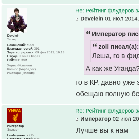
Re: Рейтинг флудеров з
Develein
01 июл 2014,
Император писа
Develein
Эксперт
Сообщений:
5009
zoil писал(а):
Благодарностей:
391
Зарегистрирован:
09 фев 2012, 16:13
Леша, го в фи
Откуда:
Южная Корея
Рейтинг:
509
Херес (Испания)
А как же Уганда
Космос (Барбадос)
Имабари (Япония)
го в КР, давно уже
обещаю полную бе
Re: Рейтинг флудеров з
Император
02 июл 20
Император
Лучше вы к нам
Эксперт
Сообщений:
7715
Благодарностей:
634