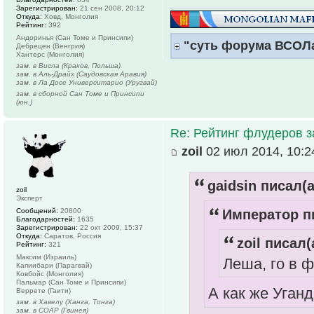
Зарегистрирован:
21 сен 2008, 20:12
Откуда:
Ховд, Монголия
Рейтинг:
392
Андоринья (Сан Томе и Принсипи)
"суть форума ВСОЛ
Дебрецен (Венгрия)
Хантерс (Монголия)
зам. в Висла (Краков, Польша)
зам. в Аль-Драйх (Саудовская Аравия)
зам. в Ла Досе Университарио (Уругвай)
зам. в сборной Сан Томе и Принсипи
(юн.)
Re: Рейтинг флудеров з
zoil
02 июл 2014, 10:2
gaidsin писал(а
zoil
Эксперт
Сообщений:
20800
Император пи
Благодарностей:
1635
Зарегистрирован:
22 окт 2009, 15:37
Откуда:
Саратов, Россия
zoil писал(
Рейтинг:
321
Максим (Израиль)
Леша, го в 
Капиибари (Парагвай)
Ковбойс (Монголия)
Пальмар (Сан Томе и Принсипи)
А как же Уган
Веррете (Гаити)
зам. в Хавелу (Ханга, Тонга)
зам. в СОАР (Гвинея)