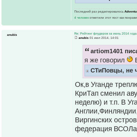
Последний раз редактировалось
Adventu
4 человек
отметили этот пост как понрав
Re: Рейтинг флудеров за июнь 2014 года
anubis
anubis
01 июл 2014, 14:01
artiom1401 пис
я же говорил
В
СТиПовцы, не ч
Ок,в Уганде трепл
КриТап сменил аву
неделю) и т.п. В У
Англии,Финляндии
Виргинских остров
федерация ВСОЛа!