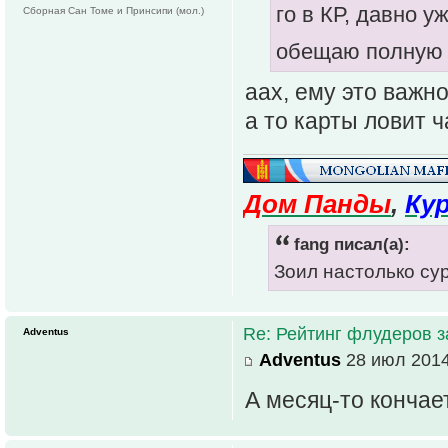
го в КР, давно у
Сборная Сан Томе и Принсипи (мол.)
обещаю полную 
аах, ему это важно
а то карты ловит 
Дом Панды
,
Ку
fang писал(а):
Зоил настолько су
Re: Рейтинг флудеров з
Adventus
Adventus
28 июл 2014
А месяц-то кончает