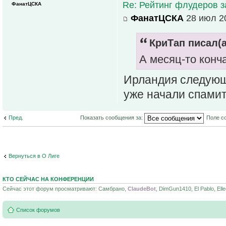
Re: Рейтинг флудеров з
ФанатЦСКА
ФанатЦСКА
28 июл 20
КриТап писал(а
А месяц-то конча
Ирландия следующ
уже начали спамит
Пред.
Показать сообщения за:
Поле с
Вернуться в О Лиге
КТО СЕЙЧАС НА КОНФЕРЕНЦИИ
Сейчас этот форум просматривают: Самбрано,
ClaudeBot
, DimGun1410, El Pablo, Ell
Список форумов