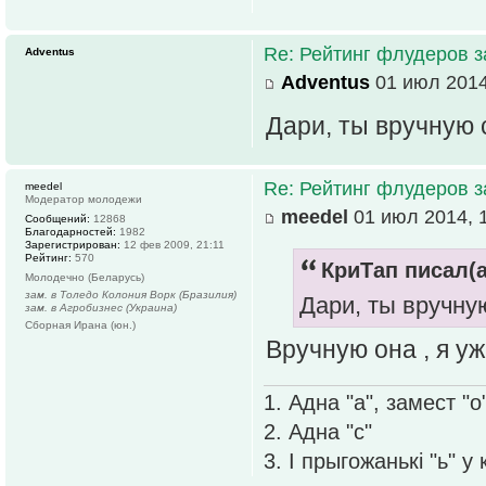
Re: Рейтинг флудеров з
Adventus
Adventus
01 июл 2014
Дари, ты вручную 
Re: Рейтинг флудеров з
meedel
Модератор молодежи
meedel
01 июл 2014, 
Сообщений:
12868
Благодарностей:
1982
Зарегистрирован:
12 фев 2009, 21:11
Рейтинг:
570
КриТап писал(а
Молодечно (Беларусь)
зам. в Толедо Колония Ворк (Бразилия)
Дари, ты вручну
зам. в Агробизнес (Украина)
Сборная Ирана (юн.)
Вручную она , я у
1. Адна "а", замест "о
2. Адна "с"
3. І прыгожанькі "ь" у