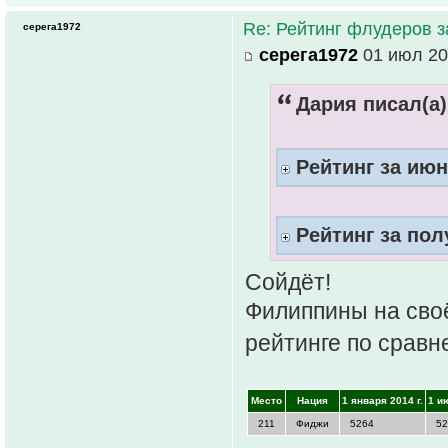
Re: Рейтинг флудеров з
серега1972
серега1972
01 июл 20
Дария писал(а)
Рейтинг за июн
Рейтинг за пол
Сойдёт!
Филиппины на своё
рейтинге по сравн
Место
Нация
1 января 2014 г.
1 и
211
Фиджи
5264
52