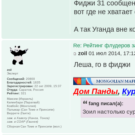
Фиджи 31 сообщен
вот где не хватает
А так Уганда вне 
Re: Рейтинг флудеров з
zoil
01 июл 2014, 17:1
Леша, го в фиджи
zoil
Эксперт
Сообщений:
20800
Благодарностей:
1635
Зарегистрирован:
22 окт 2009, 15:37
Дом Панды
,
Ку
Откуда:
Саратов, Россия
Рейтинг:
321
Максим (Израиль)
fang писал(а):
Капиибари (Парагвай)
Ковбойс (Монголия)
Пальмар (Сан Томе и Принсипи)
Зоил настолько су
Веррете (Гаити)
зам. в Хавелу (Ханга, Тонга)
зам. в СОАР (Гвинея)
Сборная Сан Томе и Принсипи (мол.)