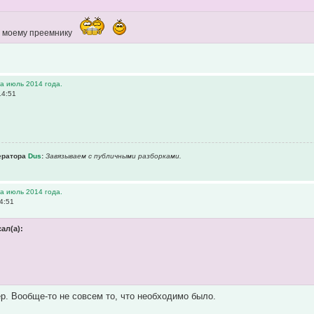
т моему преемнику
а июль 2014 года.
14:51
ератора
Dus
:
Завязываем с публичными разборками.
а июль 2014 года.
4:51
ал(а):
р. Вообще-то не совсем то, что необходимо было.