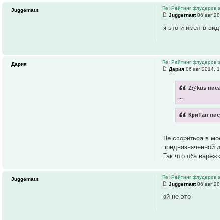
Re: Рейтинг флудеров з
Juggernaut
Juggernaut
06 авг 20
я это и имел в вид
Re: Рейтинг флудеров з
Дария
Дария
06 авг 2014, 1
Z@kus писа
...
КриТап пис
Не ссориться в мо
предназначенной д
Так что оба варежк
Re: Рейтинг флудеров з
Juggernaut
Juggernaut
06 авг 20
ой не это