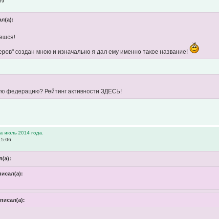
59
ал(а):
ешся!
еров" создан мною и изначально я дал ему именно такое название!
ую федерацию? Рейтинг активности ЗДЕСЬ!
а июль 2014 года.
15:06
(а):
исал(а):
писал(а):