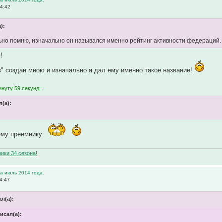
14:42
):
ьно помню, изначально он назывался именно рейтинг активности федераций
!
" создан мною и изначально я дал ему именно такое название!
нуту 59 секунд:
(а):
оему преемнику
ики 34 сезона!
а июль 2014 года.
4:47
ал(а):
исал(а):