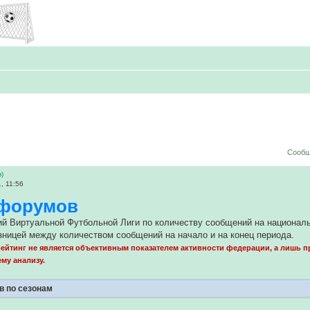
Сообщ
в)
, 11:56
 форумов
ий Виртуальной Футбольной Лиги по количеству сообщений на национа
ницей между количеством сообщений на начало и на конец периода.
ейтинг не является объективным показателем активности федерации, а лишь 
му анализу.
в по сезонам