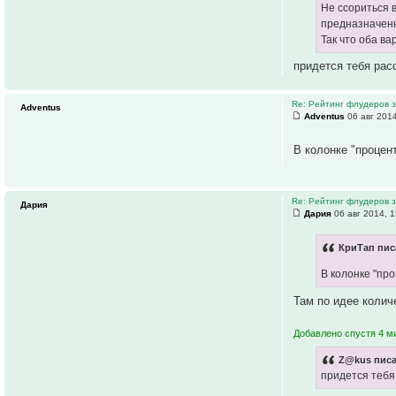
Не ссориться 
предназначенн
Так что оба ва
придется тебя рас
Re: Рейтинг флудеров з
Adventus
Adventus
06 авг 2014
В колонке "процен
Re: Рейтинг флудеров з
Дария
Дария
06 авг 2014, 1
КриТап пис
В колонке "про
Там по идее колич
Добавлено спустя 4 м
Z@kus писа
придется тебя 