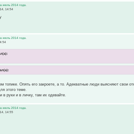
а июль 2014 года.
14, 14:54
у
а июль 2014 года.
4:54
л(а):
ал(а):
ем топике. Опять его закроете, а то. Адекватные люди выясняют свои от
ля этого теме.
и в руки и в личку, там их одевайте.
а июль 2014 года.
14, 14:55