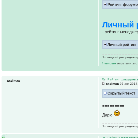
Рейтинг форумо
Личный 
- рейтинг менедже
Личный рейтинг
Последний раз редакт
4 человек
отметили это
Re: Рейтинг флудеров з
xxdimxx
xxdimxx
06 авг 2014
Скрытый текст
=========
Дарю
Последний раз редакт
Re: Рейтинг флудеров з