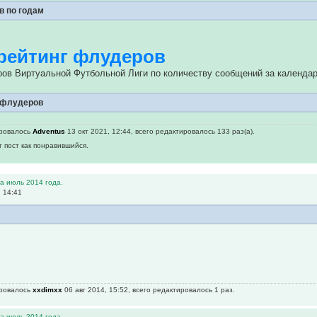
в по годам
рейтинг флудеров
ров Виртуальной Футбольной Лиги по количеству сообщений за календар
 флудеров
ировалось
Adventus
13 окт 2021, 12:44, всего редактировалось 133 раз(а).
т пост как понравившийся.
а июль 2014 года.
, 14:41
ировалось
xxdimxx
06 авг 2014, 15:52, всего редактировалось 1 раз.
а июль 2014 года.