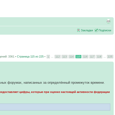
Закладки
Подписки
ений: 3361 •
Страница
115
из
225
•
...
...
1
112
113
114
115
116
117
118
225
льных форумах, написанных за определённый промежуток времени.
предоставляет цифры, которые при оценке настоящей активности федерации