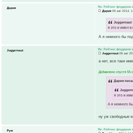
Re: Рейтинг флудеров з
Дария
Дария
06 авг 2014, 1
Juggernaut 
я это и имел в
А я немного бы по
Re: Рейтинг флудеров з
Juggernaut
Juggernaut
06 авг 20
а нет, все таки им
Добавлено спустя 55 
Дария писал
Juggern
я это и име
А я немного б
ну уж свободные к
Re: Рейтинг флудеров з
Рум