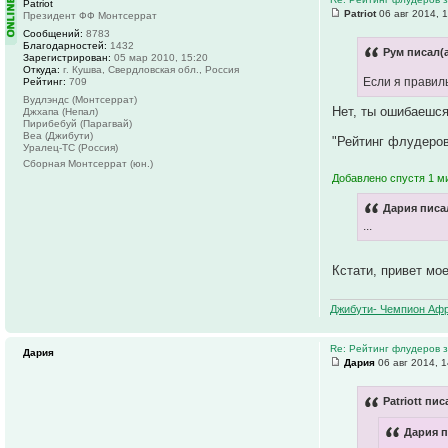
Patriot
Patriot
06 авг 2014, 
Президент ФФ Монтсеррат
Сообщений:
8783
Благодарностей:
1432
Рум писал(а
Зарегистрирован:
05 мар 2010, 15:20
Откуда:
г. Кушва, Свердловская обл., Россия
Если я правил
Рейтинг:
709
Вудлэндс (Монтсеррат)
Нет, ты ошибаешся
Джхапа (Непал)
Пирибебуй (Парагвай)
Веа (Джибути)
"Рейтинг флудеров
Уралец-ТС (Россия)
Сборная Монтсеррат (юн.)
Добавлено спустя 1 ми
Дария писал
...
Кстати, привет м
Джибути- Чемпион Афр
Re: Рейтинг флудеров з
Дария
Дария
06 авг 2014, 1
Patriott пис
Дария п