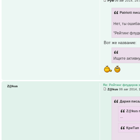
Рум
06 авг 2014, 14:
Patriott пис
Нет, ты ошиба
"Рейтинг флуд
Вот же название:
Ищите активн
Re: Рейтинг флудеров з
Z@kus
Z@kus
06 авг 2014, 
Дария писал
Z@kus п
...
КриТап 