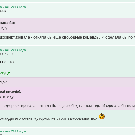
а июль 2014 года.
4:56
писал(а):
 виду
дкорректировала - отняла бы еще свободные команды. И сделала бы по 
а июль 2014 года.
14, 14:57
енно это
секунд:
(а):
aut писал(а):
л в виду
ы подкорректировала - отняла бы еще свободные команды. И сделала бы по 
оманды это очень муторно, не стоит заморачиваться
а июль 2014 года.