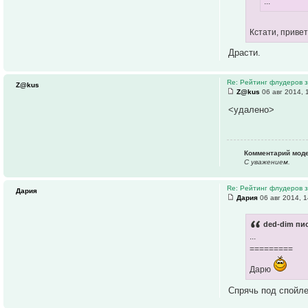
...
Кстати, приве
Драсти.
Re: Рейтинг флудеров з
Z@kus
Z@kus
06 авг 2014, 
<удалено>
Комментарий мод
С уважением.
Re: Рейтинг флудеров з
Дария
Дария
06 авг 2014, 1
ded-dim пис
...
=========
Дарю
Спрячь под спойле