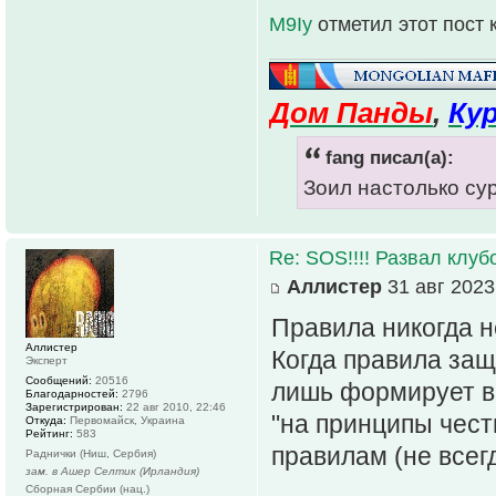
M9Iy
отметил этот пост
Дом Панды
,
Ку
fang писал(а):
Зоил настолько су
Re: SOS!!!! Развал клуб
Аллистер
31 авг 2023
Правила никогда н
Аллистер
Когда правила защ
Эксперт
Сообщений:
20516
лишь формирует в
Благодарностей:
2796
Зарегистрирован:
22 авг 2010, 22:46
"на принципы чест
Откуда:
Первомайск, Украина
Рейтинг:
583
правилам (не всегд
Раднички (Ниш, Сербия)
зам. в Ашер Селтик (Ирландия)
Сборная Сербии (нац.)