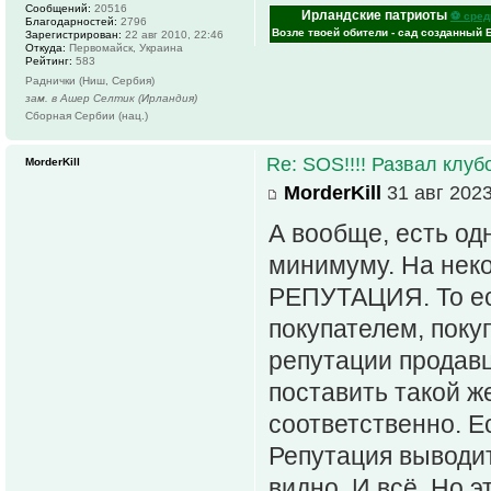
Сообщений:
20516
Ирландские патриоты
⚽ сред
Благодарностей:
2796
Возле твоей обители - сад созданный 
Зарегистрирован:
22 авг 2010, 22:46
Откуда:
Первомайск, Украина
Рейтинг:
583
Раднички (Ниш, Сербия)
зам. в Ашер Селтик (Ирландия)
Сборная Сербии (нац.)
Re: SOS!!!! Развал клуб
MorderKill
MorderKill
31 авг 2023
А вообще, есть од
минимуму. На неко
РЕПУТАЦИЯ. То ес
покупателем, покуп
репутации продавц
поставить такой же
соответственно. Е
Репутация выводит
видно. И всё. Но э