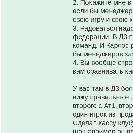
2. Покажите мне в
если бы менеджер
свою игру и свою 
3. Радоваться над
федерации. В Д3 в
команд. И Карлос 
бы менеджеров заз
4. Вы вообще стро
вам сравнивать ка
У вас там в Д3 бо
вижу правильные д
второго с Ат1, вт
один игрок из про
Сделал кассу клуб
ща например он по