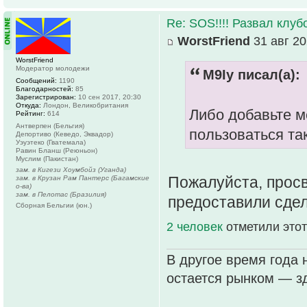
Re: SOS!!!! Развал клуб
WorstFriend
31 авг 20
WorstFriend
Модератор молодежи
M9Iy писал(а):
Сообщений:
1190
Благодарностей:
85
Зарегистрирован:
10 сен 2017, 20:30
Откуда:
Лондон, Великобритания
Либо добавьте ме
Рейтинг:
614
Антверпен (Бельгия)
пользоваться так
Депортиво (Кеведо, Эквадор)
Уэуэтеко (Гватемала)
Равин Бланш (Реюньон)
Муслим (Пакистан)
зам. в Кигези Хоумбойз (Уганда)
Пожалуйста, просв
зам. в Крузан Рам Пантерс (Багамские
о-ва)
зам. в Пелотас (Бразилия)
предоставили сдел
Сборная Бельгии (юн.)
2 человек
отметили этот
В другое время года 
остается рынком — зд