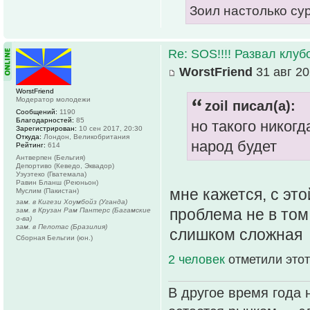
Зоил настолько су
Re: SOS!!!! Развал клуб
WorstFriend
31 авг 20
WorstFriend
Модератор молодежи
zoil писал(а):
Сообщений:
1190
Благодарностей:
85
но такого никогд
Зарегистрирован:
10 сен 2017, 20:30
Откуда:
Лондон, Великобритания
народ будет
Рейтинг:
614
Антверпен (Бельгия)
Депортиво (Кеведо, Эквадор)
Уэуэтеко (Гватемала)
Равин Бланш (Реюньон)
мне кажется, с эт
Муслим (Пакистан)
зам. в Кигези Хоумбойз (Уганда)
проблема не в том,
зам. в Крузан Рам Пантерс (Багамские
о-ва)
зам. в Пелотас (Бразилия)
слишком сложная
Сборная Бельгии (юн.)
2 человек
отметили этот
В другое время года 