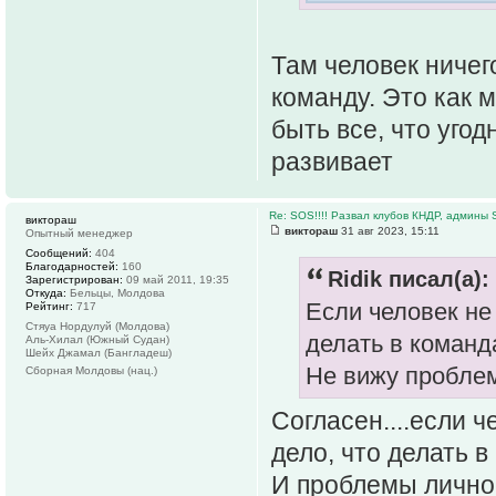
Там человек ничего
команду. Это как 
быть все, что угод
развивает
Re: SOS!!!! Развал клубов КНДР, админы S
виктораш
виктораш
31 авг 2023, 15:11
Опытный менеджер
Сообщений:
404
Благодарностей:
160
Ridik писал(а):
Зарегистрирован:
09 май 2011, 19:35
Откуда:
Бельцы, Молдова
Если человек не 
Рейтинг:
717
Стяуа Нордулуй (Молдова)
делать в команд
Аль-Хилал (Южный Судан)
Шейх Джамал (Бангладеш)
Не вижу пробле
Сборная Молдовы (нац.)
Согласен....если ч
дело, что делать в
И проблемы лично д