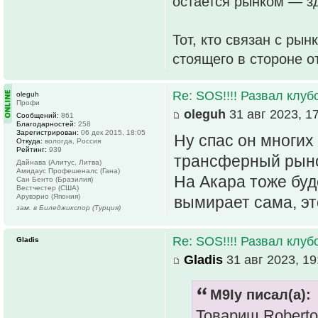
остается рынком — зд
Тот, кто связан с рын
стоящего в стороне о
Re: SOS!!!! Развал клуб
oleguh
Профи
oleguh
31 авг 2023, 1
Сообщений:
861
Благодарностей:
258
Зарегистрирован:
06 дек 2015, 18:05
Ну спас он многих 
Откуда:
вологда, Россия
Рейтинг:
939
трансферный рыно
Дайнава (Алитус, Литва)
Амидаус Профешеналс (Гана)
На Акара тоже буд
Сан Бенто (Бразилия)
Вестчестер (США)
Арувэрио (Япония)
вымирает сама, эт
зам. в Биледжикспор (Турция)
Re: SOS!!!! Развал клуб
Gladis
Gladis
31 авг 2023, 19
M9Iy писал(а):
Товарищ Roberto