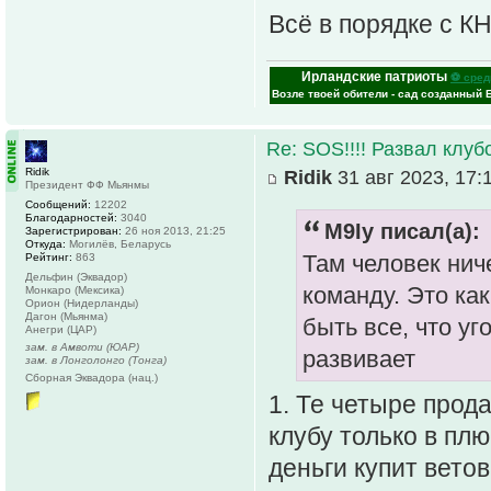
Всё в порядке с К
Ирландские патриоты
⚽ сред
Возле твоей обители - сад созданный 
Re: SOS!!!! Развал клуб
Ridik
Ridik
31 авг 2023, 17:
Президент ФФ Мьянмы
Сообщений:
12202
Благодарностей:
3040
M9Iy писал(а):
Зарегистрирован:
26 ноя 2013, 21:25
Откуда:
Могилёв, Беларусь
Там человек ниче
Рейтинг:
863
Дельфин (Эквадор)
команду. Это ка
Монкаро (Мексика)
Орион (Нидерланды)
Дагон (Мьянма)
быть все, что уг
Анегри (ЦАР)
зам. в Амвоти (ЮАР)
развивает
зам. в Лонголонго (Тонга)
Сборная Эквадора (нац.)
1. Те четыре прод
клубу только в плю
деньги купит вето