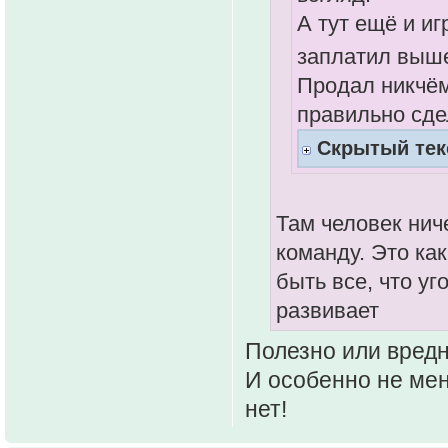
А тут ещё и иг
заплатил выше
Продал никчём
правильно сде
Скрытый тек
Там человек ниче
команду. Это ка
быть все, что уг
развивает
Полезно или вредн
И особенно не мен
нет!