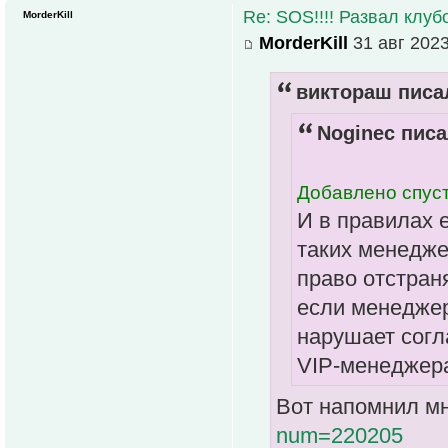
Re: SOS!!!! Развал клуб
MorderKill
MorderKill
31 авг 2023
виктораш писал
Noginec писа
Добавлено спуст
И в правилах 
таких менедже
право отстран
если менеджер
нарушает согл
VIP-менеджер
Вот напомнил мн
num=220205