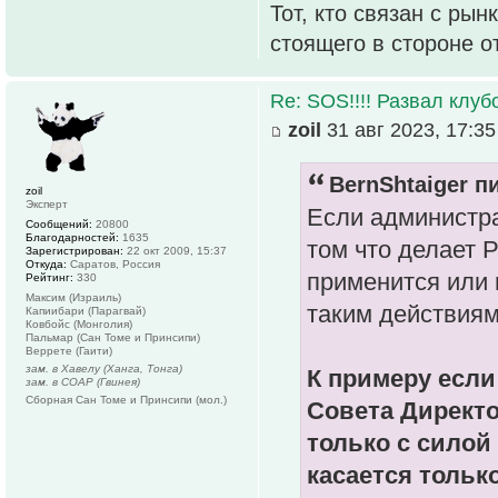
Тот, кто связан с рын
стоящего в стороне о
Re: SOS!!!! Развал клуб
zoil
31 авг 2023, 17:35
BernShtaiger пи
zoil
Эксперт
Если администра
Сообщений:
20800
Благодарностей:
1635
том что делает 
Зарегистрирован:
22 окт 2009, 15:37
Откуда:
Саратов, Россия
применится или 
Рейтинг:
330
Максим (Израиль)
таким действиям
Капиибари (Парагвай)
Ковбойс (Монголия)
Пальмар (Сан Томе и Принсипи)
Веррете (Гаити)
зам. в Хавелу (Ханга, Тонга)
К примеру если
зам. в СОАР (Гвинея)
Сборная Сан Томе и Принсипи (мол.)
Совета Директ
только с силой 
касается тольк