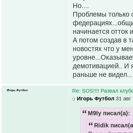
Но....
Проблемы только с
федерациях...общи
начинается отток 
А потом создав в 
новостях что у ме
уровне...Оказывае
демотивацией.. И 
раньше не видел...
Re: SOS!!!! Развал клуб
Игорь Футбол
Игорь Футбол
31 авг 
M9Iy писал(а):
Ridik писал(а