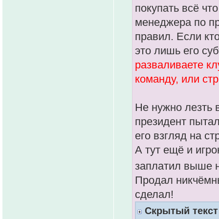
покупать всё чт
менеджера по пр
правил. Если кто
это лишь его су
разваливаете кл
команду, или стр
Не нужно лезть 
президент пыталс
его взгляд на ст
А тут ещё и игро
заплатил выше 
Продал никчёмны
сделал!
Скрытый текст