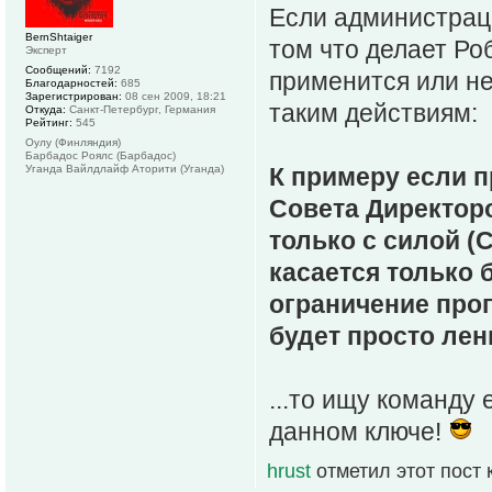
Если администраци
BernShtaiger
том что делает Ро
Эксперт
Сообщений:
7192
применится или не
Благодарностей:
685
Зарегистрирован:
08 сен 2009, 18:21
таким действиям:
Откуда:
Санкт-Петербург, Германия
Рейтинг:
545
Оулу (Финляндия)
Барбадос Роялс (Барбадос)
Уганда Вайлдлайф Аторити (Уганда)
К примеру если п
Совета Директор
только с силой (
касается только 
ограничение про
будет просто лен
...то ищу команду
данном ключе!
hrust
отметил этот пост