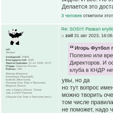
Делается это дост
3 человек
отметили этот
Re: SOS!!!! Развал клуб
zoil
31 авг 2023, 16:06
Игорь Футбол п
zoil
Эксперт
Полезно или вре
Сообщений:
20800
Благодарностей:
1635
Директоров. И о
Зарегистрирован:
22 окт 2009, 15:37
Откуда:
Саратов, Россия
клуба в КНДР не
Рейтинг:
330
Максим (Израиль)
Капиибари (Парагвай)
увы, но да
Ковбойс (Монголия)
Пальмар (Сан Томе и Принсипи)
Веррете (Гаити)
но тут вопрос име
зам. в Хавелу (Ханга, Тонга)
зам. в СОАР (Гвинея)
можно творить оче
Сборная Сан Томе и Принсипи (мол.)
том числе правила
не поможет, надо 