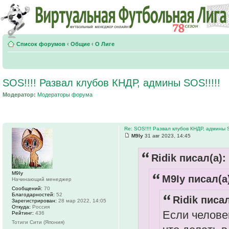
Список форумов
‹
Общие
‹
О Лиге
SOS!!!! Развал клубов КНДР, админы SOS!!!!!
Модератор:
Модераторы форума
Re: SOS!!!! Развал клубов КНДР, админы S
M9Iy
31 авг 2023, 14:45
Ridik писал(а):
M9Iy
M9Iy писал(а
Начинающий менеджер
Сообщений:
70
Благодарностей:
52
Ridik писал
Зарегистрирован:
28 мар 2022, 14:05
Откуда:
Россия
Если человек
Рейтинг:
436
Тотиги Сити (Япония)