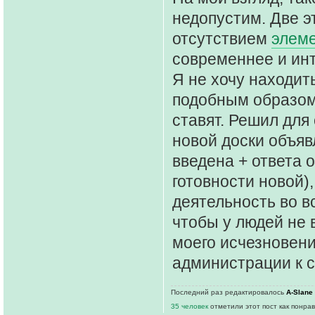
недопустим. Две эт
отсутствием
элем
современнее и инт
Я не хочу находит
подобным образом 
ставят. Решил для 
новой доски объявл
введена + ответа 
готовности новой)
деятельность во в
чтобы у людей не 
моего исчезновени
администрации к 
Последний раз редактировалось
A-Slane
35 человек
отметили этот пост как понра