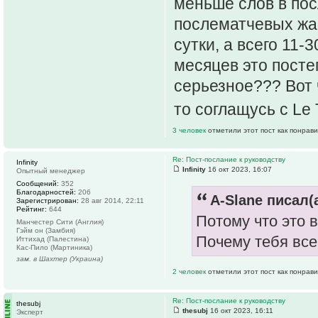
меньше слов в пос
послематчевых жам
сутки, а всего 11-
месяцев это посте
серьезное??? Вот ч
то соглащусь с Le 
3 человек
отметили этот пост как понрав
Re: Пост-послание к руководству
Infinity
Infinity
16 окт 2023, 16:07
Опытный менеджер
Сообщений:
352
Благодарностей:
206
A-Slane писал(а
Зарегистрирован:
28 авг 2014, 22:11
Рейтинг:
644
Потому что это в
Манчестер Сити (Англия)
Гэйм он (Замбия)
Почему тебя вс
Иттихад (Палестина)
Кас-Пило (Мартиника)
зам. в Шахтер (Украина)
2 человек
отметили этот пост как понрав
Re: Пост-послание к руководству
thesubj
thesubj
16 окт 2023, 16:11
Эксперт