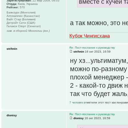
вместе с кучей т
Зарегистрирован:
22 мар 2009, 04:03
Откуда:
Киев, Украина
Рейтинг:
570
Баянзурх (Монголия)
Аптекаплюс (Казахстан)
Вайт Стар (Боливия)
а так можно, это н
Детройт Сити (США)
Галакси Спорт (Сенегал)
зам. в сборной Монголии (юн.)
Кубок Чингисхана
Re: Пост-послание к руководству
strihnin
strihnin
16 окт 2023, 16:59
ну хз...ультиматум,
можно по-разному 
плохой менеджер -
2 - какой-то движ 
так что будет жаль
7 человек
отметили этот пост как понрав
Re: Пост-послание к руководству
dionisy
dionisy
16 окт 2023, 16:59