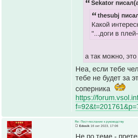
Sekator писал(а
thesubj писал
Какой интерес
"...доги в пле
а так можно, это
Неа, если тебе че
тебе не будет за 
соперника
https://forum.vsol.i
f=92&t=201761
Re: Пост-послание к руководству
Edosik
16 окт 2023, 17:06
Не по теме - пре