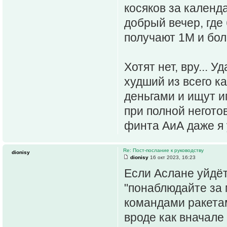
косяков за кален
добрый вечер, где 
получают 1М и бол
Хотят нет, вру... 
худший из всего к
деньгами и ищут иг
при полной негото
финта АиА даже я
Re: Пост-послание к руководству
dionisy
dionisy
16 окт 2023, 16:23
Если Аслане уйдёт
"понаблюдайте за 
командами ракетам
вроде как вначале