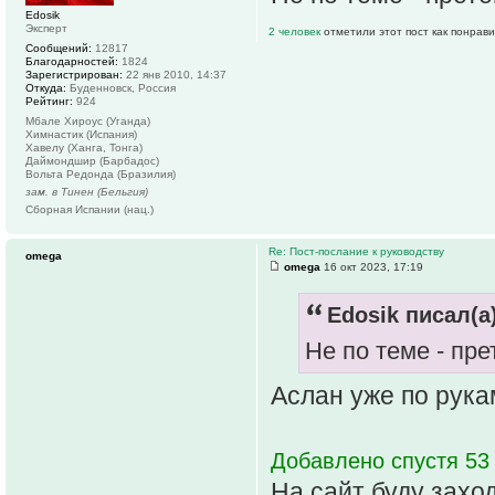
Edosik
Эксперт
2 человек
отметили этот пост как понрав
Сообщений:
12817
Благодарностей:
1824
Зарегистрирован:
22 янв 2010, 14:37
Откуда:
Буденновск, Россия
Рейтинг:
924
Мбале Хироус (Уганда)
Химнастик (Испания)
Хавелу (Ханга, Тонга)
Даймондшир (Барбадос)
Вольта Редонда (Бразилия)
зам. в Тинен (Бельгия)
Сборная Испании (нац.)
Re: Пост-послание к руководству
omega
omega
16 окт 2023, 17:19
Edosik писал(а)
Не по теме - пр
Аслан уже по рук
Добавлено спустя 53
На сайт буду захо