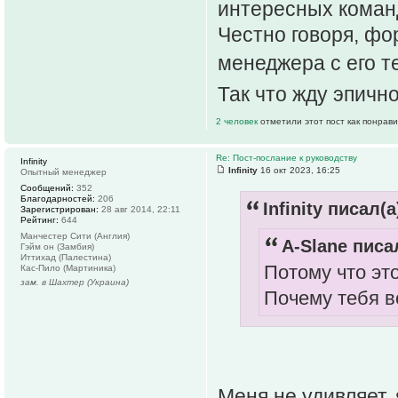
интересных команд
Честно говоря, фо
менеджера с его 
Так что жду эпичн
2 человек
отметили этот пост как понрав
Re: Пост-послание к руководству
Infinity
Infinity
16 окт 2023, 16:25
Опытный менеджер
Сообщений:
352
Благодарностей:
206
Infinity писал(а
Зарегистрирован:
28 авг 2014, 22:11
Рейтинг:
644
Манчестер Сити (Англия)
A-Slane писал
Гэйм он (Замбия)
Иттихад (Палестина)
Потому что это
Кас-Пило (Мартиника)
зам. в Шахтер (Украина)
Почему тебя 
Меня не удивляет,