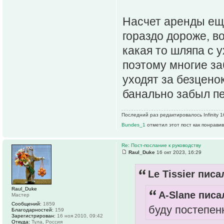
Насчет аренды еще
гораздо дороже, в
какая то шляпа с 
поэтому многие за
уходят за безцено
банально забыл п
Последний раз редактировалось Infinity 1
Bundes_1
отметил этот пост как понрави
Re: Пост-послание к руководству
Raul_Duke
16 окт 2023, 16:29
Le Tissier писа
Raul_Duke
A-Slane писал
Мастер
Сообщений:
1859
буду постепен
Благодарностей:
159
Зарегистрирован:
16 ноя 2010, 09:42
Откуда:
Тула, Россия