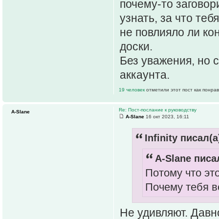
почему-то загово
узнать, за что те
не повлияло ли ко
доски.
Без уважения, но 
аккаунта.
19 человек
отметили этот пост как понра
Re: Пост-послание к руководству
A-Slane
A-Slane
16 окт 2023, 16:11
Infinity писал(а
A-Slane писал
Потому что это
Почему тебя 
Не удивляют. Давн