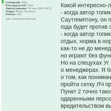
Сообщений:
3044
Какой интересно-
Благодарностей:
2164
Зарегистрирован:
04 июн 2006, 04:22
- когда автор топи
Откуда:
Минск, Беларусь
Рейтинг:
508
Саутгемптону, он п
зам. в Борнмут (Англия)
года будет против 
- когда автор топи
отдых, норма в нор
как-то не до мене
но играют без фун
Но на спецухах Уг
о менеджерах. Я 
о том, как понима
пройти сетку ЛЧ п
Пункт 2 точно так
одаренными персо
вредительством вы