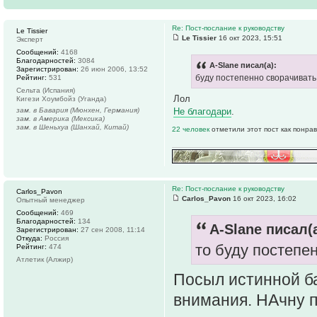
Re: Пост-послание к руководству
Le Tissier
Le Tissier
16 окт 2023, 15:51
Эксперт
Сообщений:
4168
Благодарностей:
3084
A-Slane писал(а):
Зарегистрирован:
26 июн 2006, 13:52
буду постепенно сворачивать
Рейтинг:
531
Сельта (Испания)
Лол
Кигези Хоумбойз (Уганда)
зам. в Бавария (Мюнхен, Германия)
Не благодари
.
зам. в Америка (Мексика)
зам. в Шеньхуа (Шанхай, Китай)
22 человек
отметили этот пост как понра
Re: Пост-послание к руководству
Carlos_Pavon
Carlos_Pavon
16 окт 2023, 16:02
Опытный менеджер
Сообщений:
469
Благодарностей:
134
A-Slane писал(а
Зарегистрирован:
27 сен 2008, 11:14
Откуда:
Россия
то буду постепе
Рейтинг:
474
Атлетик (Алжир)
Посыл истинной б
внимания. НАчну 