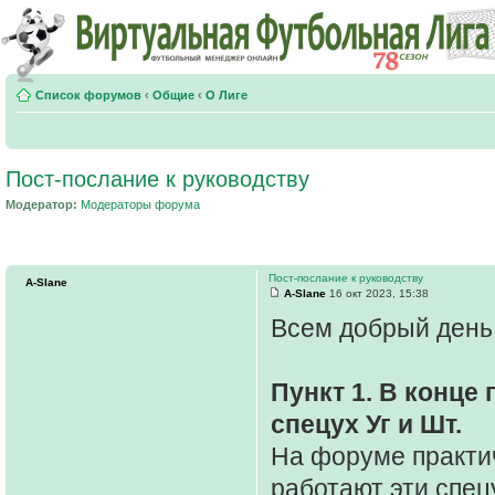
Список форумов
‹
Общие
‹
О Лиге
Пост-послание к руководству
Модератор:
Модераторы форума
Пост-послание к руководству
A-Slane
A-Slane
16 окт 2023, 15:38
Всем добрый день.
Пункт 1. В конц
спецух Уг и Шт.
На форуме практич
работают эти спец