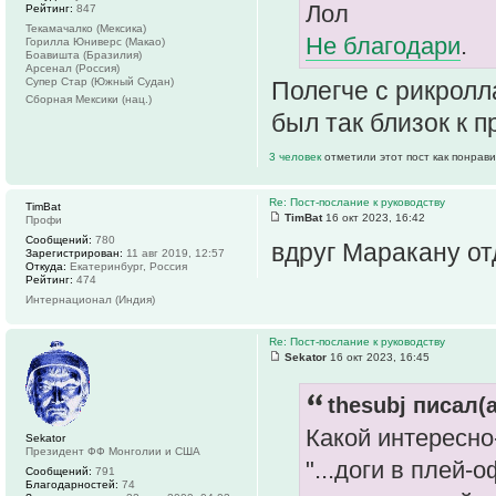
Лол
Рейтинг:
847
Текамачалко (Мексика)
Не благодари
.
Горилла Юниверс (Макао)
Боавишта (Бразилия)
Арсенал (Россия)
Супер Стар (Южный Судан)
Полегче с рикролл
Сборная Мексики (нац.)
был так близок к п
3 человек
отметили этот пост как понрав
Re: Пост-послание к руководству
TimBat
TimBat
16 окт 2023, 16:42
Профи
Сообщений:
780
вдруг Маракану отд
Зарегистрирован:
11 авг 2019, 12:57
Откуда:
Екатеринбург, Россия
Рейтинг:
474
Интернационал (Индия)
Re: Пост-послание к руководству
Sekator
16 окт 2023, 16:45
thesubj писал(а
Какой интересно
Sekator
Президент ФФ Монголии и США
"...доги в плей-
Сообщений:
791
Благодарностей:
74