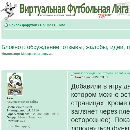
Список форумов
‹
Общие
‹
О Лиге
Блокнот: обсуждение, отзывы, жалобы, идеи,
Модератор:
Модераторы форума
Блокнот: обсуждение, отзывы, жалобы, и
Akar
16 авг 2024, 23:09
Добавили в игру д
котором можно ост
Akar
страницах. Кроме в
Администратор сайта
Сообщений:
3799
заглянет через пл
Благодарностей:
2816
Зарегистрирован:
20 авг 2001, 19:00
Откуда:
Минск, Беларусь
осторожнее). Пока
Рейтинг:
471
Горки (Беларусь)
дополняться функц