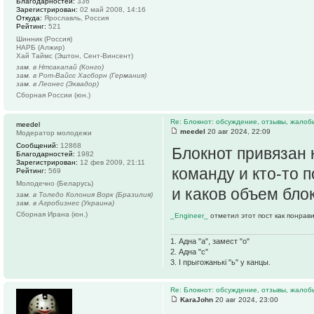
Благодарностей:
336
Зарегистрирован:
02 май 2008, 14:16
Откуда:
Ярославль, Россия
Рейтинг:
521
Шинник (Россия)
НАРБ (Алжир)
Хай Таймс (Эштон, Сент-Винсент)
зам. в Нтсакапай (Конго)
зам. в Рот-Вайсс Хасборн (Германия)
зам. в Леонес (Эквадор)
Сборная России (юн.)
Re: Блокнот: обсуждение, отзывы, жалоб
meedel
meedel
20 авг 2024, 22:09
Модератор молодежи
Сообщений:
12868
Блокнот привязан 
Благодарностей:
1982
Зарегистрирован:
12 фев 2009, 21:11
команду и кто-то 
Рейтинг:
569
Молодечно (Беларусь)
и каков объем бло
зам. в Толедо Колония Ворк (Бразилия)
зам. в Агробизнес (Украина)
Сборная Ирана (юн.)
_Engineer_
отметил этот пост как понрав
1. Адна "а", замест "о"
2. Адна "с"
3. І прыгожанькі "ь" у канцы.
Re: Блокнот: обсуждение, отзывы, жалоб
KaraJohn
20 авг 2024, 23:00