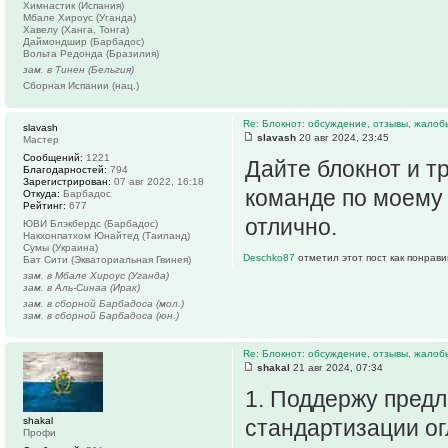
Химнастик (Испания)
Мбале Хироус (Уганда)
Хавелу (Ханга, Тонга)
Даймондшир (Барбадос)
Вольта Редонда (Бразилия)
зам. в Тинен (Бельгия)
Сборная Испании (нац.)
Re: Блокнот: обсуждение, отзывы, жалоб
slavash
slavash
20 авг 2024, 23:45
Мастер
Сообщений:
1221
Дайте блокнот и т
Благодарностей:
794
Зарегистрирован:
07 авг 2022, 16:18
команде по моему 
Откуда:
Барбадос
Рейтинг:
677
отлично.
ЮВИ Блэкбердс (Барбадос)
Накхонпатхом Юнайтед (Таиланд)
Сумы (Украина)
Deschko87
отметил этот пост как понрав
Бат Сити (Экваториальная Гвинея)
зам. в Мбале Хироус (Уганда)
зам. в Аль-Синаа (Ирак)
зам. в сборной Барбадоса (мол.)
зам. в сборной Барбадоса (юн.)
Re: Блокнот: обсуждение, отзывы, жалоб
shakal
21 авг 2024, 07:34
1. Поддержу предл
shakal
стандартизации ог
Профи