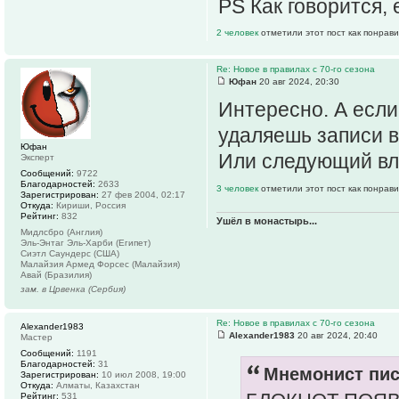
PS Как говорится, 
2 человек
отметили этот пост как понрав
Re: Новое в правилах с 70-го сезона
Юфан
20 авг 2024, 20:30
Интересно. А если
удаляешь записи в
Юфан
Или следующий вл
Эксперт
Сообщений:
9722
Благодарностей:
2633
3 человек
отметили этот пост как понрав
Зарегистрирован:
27 фев 2004, 02:17
Откуда:
Кириши, Россия
Рейтинг:
832
Ушёл в монастырь...
Мидлсбро (Англия)
Эль-Энтаг Эль-Харби (Египет)
Сиэтл Саундерс (США)
Малайзия Армед Форсес (Малайзия)
Авай (Бразилия)
зам. в Црвенка (Сербия)
Re: Новое в правилах с 70-го сезона
Alexander1983
Alexander1983
20 авг 2024, 20:40
Мастер
Сообщений:
1191
Благодарностей:
31
Мнемонист пис
Зарегистрирован:
10 июл 2008, 19:00
Откуда:
Алматы, Казахстан
Рейтинг:
531