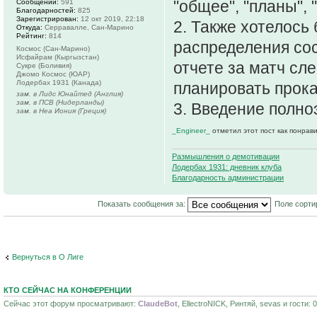
"общее", "планы", 
Сообщений:
591
Благодарностей:
825
Зарегистрирован:
12 окт 2019, 22:18
2. Также хотелось
Откуда:
Серравалле, Сан-Марино
Рейтинг:
814
распределения сос
Космос (Сан-Марино)
Исфайрам (Кыргызстан)
отчете за матч сл
Сукре (Боливия)
Джомо Космос (ЮАР)
Лодербах 1931 (Канада)
планировать прока
зам. в Лидс Юнайтед (Англия)
зам. в ПСВ (Нидерланды)
3. Введение полно
зам. в Неа Иония (Греция)
_Engineer_
отметил этот пост как понрав
Размышления о демотивации
Лодербах 1931: дневник клуба
Благодарность администрации
Показать сообщения за:
Поле сорти
Вернуться в О Лиге
КТО СЕЙЧАС НА КОНФЕРЕНЦИИ
Сейчас этот форум просматривают:
ClaudeBot
, EllectroNICK, Ринтяй, sevas и гости: 0