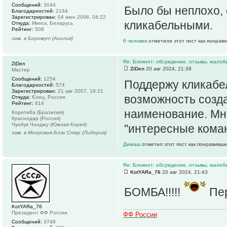
Сообщений:
3044
Было бы неплохо, 
Благодарностей:
2164
Зарегистрирован:
04 июн 2006, 04:22
кликабельными.
Откуда:
Минск, Беларусь
Рейтинг:
508
зам. в Борнмут (Англия)
6 человек
отметили этот пост как понрав
Re: Блокнот: обсуждение, отзывы, жалоб
ZiDen
ZiDen
20 авг 2024, 21:39
Мастер
Сообщений:
1254
Поддержу кликабел
Благодарностей:
574
Зарегистрирован:
21 авг 2007, 18:21
возможность созда
Откуда:
ᙓлец, Россия
Рейтинг:
614
наименование. Мне
Коритиба (Бразилия)
Краснодар (Россия)
Чунбук Чонджу (Южная Корея)
"интересные команд
зам. в Монровия Блэк Стар (Либерия)
Димаш
отметил этот пост как понравивши
Re: Блокнот: обсуждение, отзывы, жалоб
KotYARa_76
20 авг 2024, 21:43
БОМБА!!!!!
Пер
KotYARa_76
Президент ФФ России
ФФ России
Сообщений:
3749