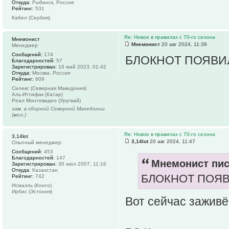
Откуда:
Рыбинск, Россия
Рейтинг:
531
Кабел (Сербия)
Re: Новое в правилах с 70-го сезона
Мнемонист
Мнемонист
20 авг 2024, 11:39
Менеджер
Сообщений:
174
БЛОКНОТ ПОЯВИ
Благодарностей:
57
Зарегистрирован:
16 май 2023, 01:42
Откуда:
Москва, Россия
Рейтинг:
609
Силекс (Северная Македония)
Аль-Иттифак (Катар)
Реал Монтевидео (Уругвай)
зам. в сборной Северной Македонии
(мол.)
Re: Новое в правилах с 70-го сезона
3,14lot
3,14lot
20 авг 2024, 11:47
Опытный менеджер
Сообщений:
453
Благодарностей:
147
Мнемонист пис
Зарегистрирован:
30 июл 2007, 11:16
Откуда:
Казахстан
БЛОКНОТ ПОЯВ
Рейтинг:
742
Исмаэль (Конго)
Ирбис (Эстония)
Вот сейчас зажив