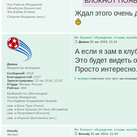
БЛОКНОТ ПОЯВ
Аль-Рамтха (Иордания)
Айнабулак (Казахстан)
Ждал этого очень 
Эль-Байяд (Алжир)
Сборная Иордании (мол.)
Re: Блокнот: обсуждение, отзывы, жалоб
Димаш
20 авг 2024, 21:31
А если я зам в клуб
Это будет видеть
Димаш
Просто интересно.
Модератор молодежи
Сообщений:
1816
Благодарностей:
2107
2 человек
отметили этот пост как понрав
Зарегистрирован:
22 окт 2018, 12:32
Откуда:
Москва, Россия
Рейтинг:
694
Крэйгройстон (Шотландия)
Хуниор (Никарагуа)
Аль-Наджма (Саудовская Аравия)
зам. в Бала Таун (Уэльс)
зам. в Бока Хуниорс де Кали (Колумбия)
зам. в Петроджет (Египет)
зам. в сборной Шотландии (юн.)
Re: Блокнот: обсуждение, отзывы, жалоб
thesubj
thesubj
20 авг 2024, 21:33
Эксперт