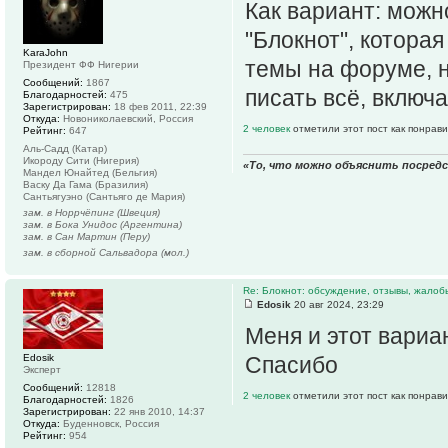
Как вариант: можн
"Блокнот", котора
KaraJohn
темы на форуме, н
Президент ФФ Нигерии
Сообщений:
1867
писать всё, включа
Благодарностей:
475
Зарегистрирован:
18 фев 2011, 22:39
Откуда:
Новониколаевский, Россия
2 человек
отметили этот пост как понрав
Рейтинг:
647
Аль-Садд (Катар)
Икороду Сити (Нигерия)
«То, что можно объяснить посред
Мандел Юнайтед (Бельгия)
Васку Да Гама (Бразилия)
Сантьягуэно (Сантьяго де Мария)
зам. в Норрчёпинг (Швеция)
зам. в Бока Унидос (Аргентина)
зам. в Сан Мартин (Перу)
зам. в сборной Сальвадора (мол.)
Re: Блокнот: обсуждение, отзывы, жалоб
Edosik
20 авг 2024, 23:29
Меня и этот вариа
Edosik
Спасибо
Эксперт
Сообщений:
12818
2 человек
отметили этот пост как понрав
Благодарностей:
1826
Зарегистрирован:
22 янв 2010, 14:37
Откуда:
Буденновск, Россия
Рейтинг:
954