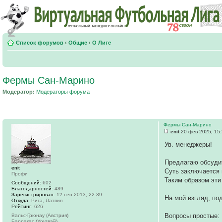
Список форумов
‹
Общие
‹
О Лиге
Фермы Сан-Марино
Модератор:
Модераторы форума
Фермы Сан-Марино
enit
20 фев 2025, 15
Ув. менеджеры!
Предлагаю обсудит
enit
Суть заключается 
Профи
Таким образом эти
Сообщений:
602
Благодарностей:
489
Зарегистрирован:
12 сен 2013, 22:39
На мой взгляд, по
Откуда:
Рига, Латвия
Рейтинг:
626
Вопросы простые:
Вальс-Грюнау (Австрия)
Барракас (Уругвай)