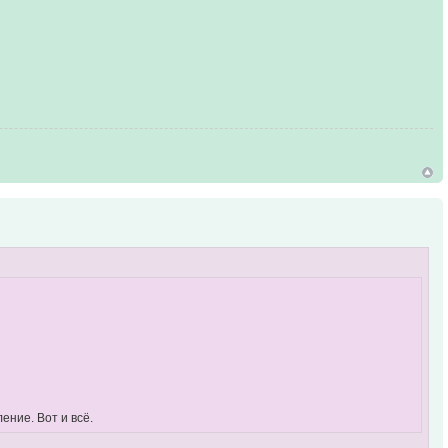
ение. Вот и всё.