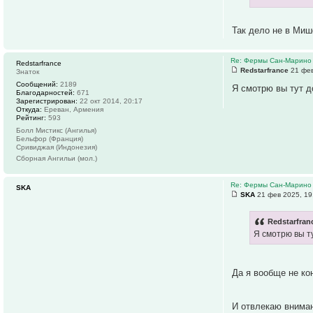
Так дело не в Мише
Re: Фермы Сан-Марино
Redstarfrance
Redstarfrance
21 фев
Знаток
Сообщений:
2189
Я смотрю вы тут д
Благодарностей:
671
Зарегистрирован:
22 окт 2014, 20:17
Откуда:
Ереван, Армения
Рейтинг:
593
Болл Мистикс (Ангилья)
Бельфор (Франция)
Сривиджая (Индонезия)
Сборная Ангильи (мол.)
Re: Фермы Сан-Марино
SKA
SKA
21 фев 2025, 19
Redstarfran
Я смотрю вы ту
Да я вообще не к
И отвлекаю внима