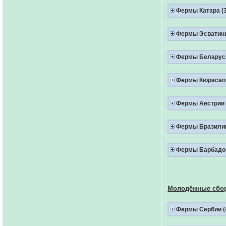
Фермы Катара (3
Фермы Эсватинии
Фермы Беларуси 
Фермы Кюрасао (
Фермы Австрии (
Фермы Бразилии 
Фермы Барбадоса
Молодёжные сбо
Фермы Сербии (4