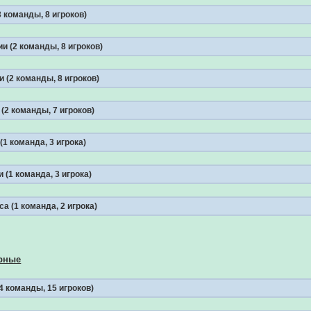
 команды, 8 игроков)
 (2 команды, 8 игроков)
(2 команды, 8 игроков)
2 команды, 7 игроков)
1 команда, 3 игрока)
(1 команда, 3 игрока)
 (1 команда, 2 игрока)
рные
 команды, 15 игроков)