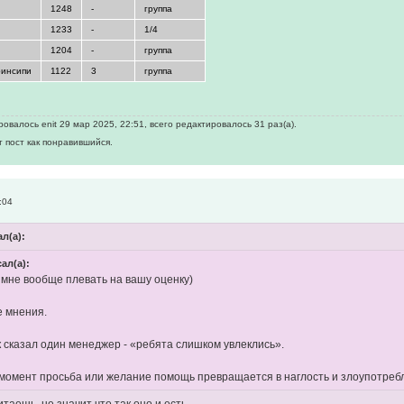
1248
-
группа
1233
-
1/4
1204
-
группа
ринсипи
1122
3
группа
овалось enit 29 мар 2025, 22:51, всего редактировалось 31 раз(а).
т пост как понравившийся.
:04
л(а):
ал(а):
мне вообще плевать на вашу оценку)
е мнения.
к сказал один менеджер - «ребята слишком увлеклись».
 момент просьба или желание помощь превращается в наглость и злоупотребл