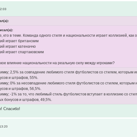
12:03
ал(а):
исал(а):
, кто в теме. Команда одного стиля и национальности играет коллизией, как
кий играет британским
кий играет катеначчо
кий играет спартаковским
какое влияние национальности на реальную силу между игроками?
заимку; 2,5% за совпадение любимого стиля футболистов со стилем, которым 
усов и штрафов, 55%.
заимку; 0% за несовпадение любимого стиля футболистов со стилем, которым 
усов и штрафов, 56,5%.
заимку; -1% за то, что любимый стиль футболистов вступает в коллизию со ст
ых бонусов и штрафов, 49,5%.
! Спасибо!
13:20