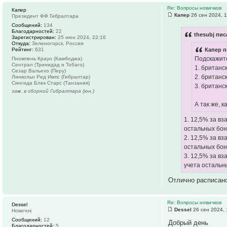
Re: Вопросы новичков
Капер
Капер
26 сен 2024, 
Президент ФФ Гибралтара
Сообщений:
134
Благодарностей:
22
thesubj пис
Зарегистрирован:
25 июн 2024, 22:16
Откуда:
Зеленогорск, Россия
Рейтинг:
631
Капер п
Подскажите
Пномпень Краун (Камбоджа)
Сентрал (Тринидад и Тобаго)
1. британс
Сезар Вальехо (Перу)
2. британс
Линкольн Ред Импс (Гибралтар)
Сингида Блек Старс (Танзания)
3. британс
зам. в сборной Гибралтара (юн.)
А так же, 
1. 12,5% за в
остальных бон
2. 12,5% за в
остальных бон
3. 12,5% за в
учета остальн
Отлично расписано
Re: Вопросы новичков
Dessel
Dessel
26 сен 2024, 
Новичок
Сообщений:
12
Добрый день
Благодарностей:
5