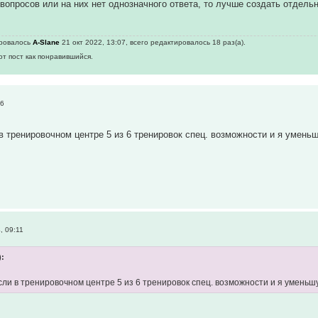
 вопросов или на них нет однозначного ответа, то лучше создать отдел
ировалось
A-Slane
21 окт 2022, 13:07, всего редактировалось 18 раз(а).
от пост как понравившийся.
06
 тренировочном центре 5 из 6 тренировок спец. возможности и я уменьшу 
, 09:11
):
ли в тренировочном центре 5 из 6 тренировок спец. возможности и я уменьшу 