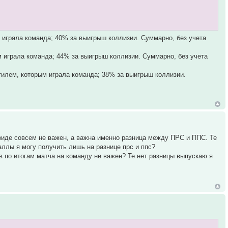
м играла команда; 40% за выигрыш коллизии. Суммарно, без учета
м играла команда; 44% за выигрыш коллизии. Суммарно, без учета
стилем, которым играла команда; 38% за выигрыш коллизии.
виде совсем не важен, а важна именно разница между ПРС и ППС. Те
баллы я могу получить лишь на разнице прс и ппс?
в по итогам матча на команду не важен? Те нет разницы выпускаю я