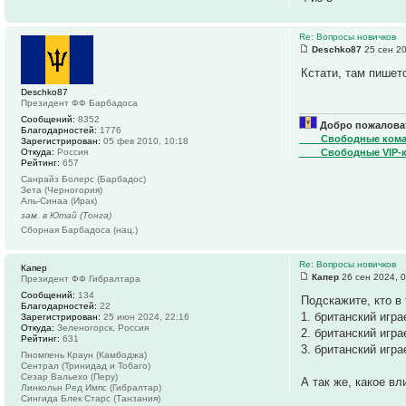
Re: Вопросы новичков
Deschko87
25 сен 20
Кстати, там пишет
Deschko87
Президент ФФ Барбадоса
Сообщений:
8352
Добро пожаловат
Благодарностей:
1776
____Свободные ком
Зарегистрирован:
05 фев 2010, 10:18
Откуда:
Россия
____Свободные VIP-
Рейтинг:
657
Санрайз Болерс (Барбадос)
Зета (Черногория)
Аль-Синаа (Ирак)
зам. в Ютай (Тонга)
Сборная Барбадоса (нац.)
Re: Вопросы новичков
Капер
Капер
26 сен 2024, 
Президент ФФ Гибралтара
Сообщений:
134
Подскажите, кто в
Благодарностей:
22
1. британский игр
Зарегистрирован:
25 июн 2024, 22:16
Откуда:
Зеленогорск, Россия
2. британский игра
Рейтинг:
631
3. британский игр
Пномпень Краун (Камбоджа)
Сентрал (Тринидад и Тобаго)
Сезар Вальехо (Перу)
А так же, какое в
Линкольн Ред Импс (Гибралтар)
Сингида Блек Старс (Танзания)