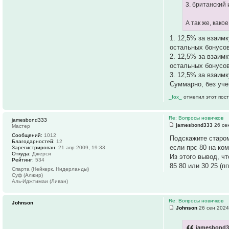
3. британский
А так же, как
1. 12,5% за взаим
остальных бонусо
2. 12,5% за взаим
остальных бонусов
3. 12,5% за взаим
Суммарно, без уче
_fox_
отметил этот пост
Re: Вопросы новичков
jamesbond333
jamesbond333
26 сен
Мастер
Сообщений:
1012
Подскажите старом
Благодарностей:
12
если прс 80 на ко
Зарегистрирован:
21 апр 2009, 19:33
Откуда:
Джерси
Из этого вывод, ч
Рейтинг:
534
85 80 или 30 25 (
Спарта (Нейкерк, Нидерланды)
Суф (Алжир)
Аль-Иджтимаи (Ливан)
Re: Вопросы новичков
Johnson
Johnson
26 сен 2024
jamesbond3