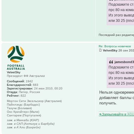
Подскажите ст
прс 80 на кома
Из этого выво
или 30 25 (ппс
Последний раз редакт
Re: Вопросы новичков
VelvetSky
26 сен 202
jamesbond3
Подскажите ст
VelvetSky
прс 80 на кома
Президент ФФ Австралии
Из этого выво
Сообщений:
1942
или 30 25 (ппс
Благодарностей:
683
Зарегистрирован:
24 июн 2010, 00:20
Нельзя одновремен
Откуда:
Питер, Россия
Рейтинг:
822
добавляет баллы с
Мортон Сити Эксельсиор (Австралия)
получить.
Пайнлэндс (Барбадос)
Тахучи (Боливия)
Онс Криэйтерз (Мали)
🦘Запрыгивайте в 🇦
Сантарем (Португалия)
зам. в Маккаби (ЮАР)
зам. в САП (Антигуа и Барбуда)
зам. в А`Али (Бахрейн)