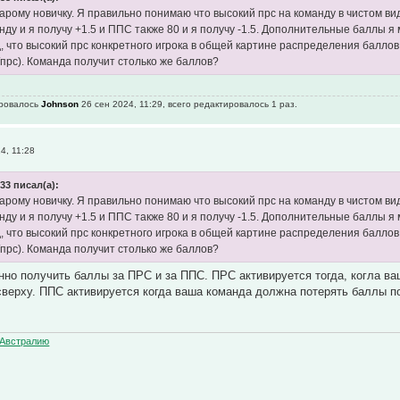
арому новичку. Я правильно понимаю что высокий прс на команду в чистом ви
нду и я получу +1.5 и ППС также 80 и я получу -1.5. Дополнительные баллы я
д, что высокий прс конкретного игрока в общей картине распределения баллов
/прс). Команда получит столько же баллов?
ировалось
Johnson
26 сен 2024, 11:29, всего редактировалось 1 раз.
4, 11:28
33 писал(а):
арому новичку. Я правильно понимаю что высокий прс на команду в чистом ви
нду и я получу +1.5 и ППС также 80 и я получу -1.5. Дополнительные баллы я
д, что высокий прс конкретного игрока в общей картине распределения баллов
/прс). Команда получит столько же баллов?
но получить баллы за ПРС и за ППС. ПРС активируется тогда, когла ва
верху. ППС активируется когда ваша команда должна потерять баллы по
Австралию