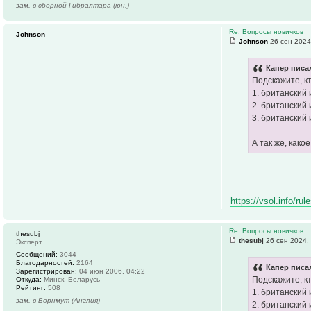
зам. в сборной Гибралтара (юн.)
Re: Вопросы новичков
Johnson
Johnson
26 сен 2024
Капер писал
Подскажите, к
1. британский
2. британский 
3. британский
А так же, как
https://vsol.info/r
Re: Вопросы новичков
thesubj
thesubj
26 сен 2024,
Эксперт
Сообщений:
3044
Благодарностей:
2164
Капер писал
Зарегистрирован:
04 июн 2006, 04:22
Подскажите, к
Откуда:
Минск, Беларусь
Рейтинг:
508
1. британский
зам. в Борнмут (Англия)
2. британский 