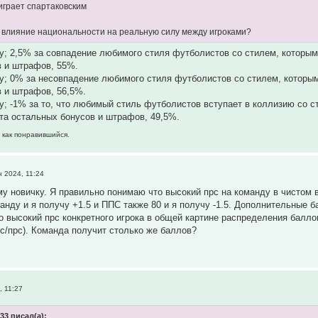
 играет спартаковским
ое влияние национальности на реальную силу между игроками?
ку; 2,5% за совпадение любимого стиля футболистов со стилем, которы
в и штрафов, 55%.
ку; 0% за несовпадение любимого стиля футболистов со стилем, которы
 и штрафов, 56,5%.
ку; -1% за то, что любимый стиль футболистов вступает в коллизию со 
та остальных бонусов и штрафов, 49,5%.
 как понравившийся.
 2024, 11:24
у новичку. Я правильно понимаю что высокий прс на команду в чистом 
манду и я получу +1.5 и ППС также 80 и я получу -1.5. Дополнительные 
то высокий прс конкретного игрока в общей картине распределения балло
ппс/прс). Команда получит столько же баллов?
, 11:27
33 писал(а):