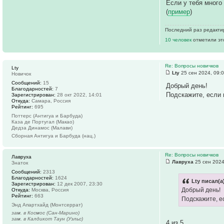
Если у тебя много
(
пример
)
Последний раз редакт
10 человек
отметили эт
Re: Вопросы новичков
Lty
Lty
25 сен 2024, 09:
Новичок
Сообщений:
15
Добрый день!
Благодарностей:
7
Подскажите, если в
Зарегистрирован:
28 окт 2022, 14:01
Откуда:
Самара, Россия
Рейтинг:
695
Поттерс (Антигуа и Барбуда)
Каза де Португал (Макао)
Дедза Динамос (Малави)
Сборная Антигуа и Барбуда (нац.)
Re: Вопросы новичков
Лавруха
Лавруха
25 сен 2024
Знаток
Сообщений:
2313
Благодарностей:
1624
Lty писал(а
Зарегистрирован:
12 дек 2007, 23:30
Добрый день!
Откуда:
Москва, Россия
Рейтинг:
663
Подскажите, ес
Энд Апартхайд (Монтсеррат)
зам. в Космос (Сан-Марино)
зам. в Калдикот Таун (Уэльс)
4 из 5