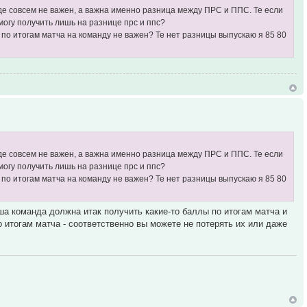
де совсем не важен, а важна именно разница между ПРС и ППС. Те если
 могу получить лишь на разнице прс и ппс?
 по итогам матча на команду не важен? Те нет разницы выпускаю я 85 80
де совсем не важен, а важна именно разница между ПРС и ППС. Те если
 могу получить лишь на разнице прс и ппс?
 по итогам матча на команду не важен? Те нет разницы выпускаю я 85 80
ша команда должна итак получить какие-то баллы по итогам матча и
 итогам матча - соответственно вы можете не потерять их или даже