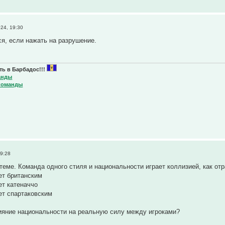
24, 19:30
ся, если нажать на разрушение.
ь в Барбадос!!!
анды
команды
09:28
 теме. Команда одного стиля и национальности играет коллизией, как о
ает британским
ет катеначчо
ает спартаковским
лияние национальности на реальную силу между игроками?