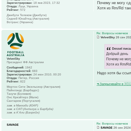
Почему не могу с
Зарегистрирован:
18 янв 2023, 17:32
Откуда:
Луцк, Украина
Хотя из Rm/Rd так
Рейтинг:
572
Джибути Телеком (Джибути)
Сидней Юнайтед (Австралия)
Вотранс (Украина)
Re: Вопросы новичков
VelvetSky
26 сен 202
Dessel писа
Добрый день
VelvetSky
Почему не мог
Президент ФФ Австралии
Хотя из Rm/Rd
Сообщений:
1942
Благодарностей:
683
Надо хотя бы ссыл
Зарегистрирован:
24 июн 2010, 00:20
Откуда:
Питер, Россия
Рейтинг:
822
🦘Запрыгивайте в 🇦
Мортон Сити Эксельсиор (Австралия)
Пайнлэндс (Барбадос)
Тахучи (Боливия)
Онс Криэйтерз (Мали)
Сантарем (Португалия)
зам. в Маккаби (ЮАР)
зам. в САП (Антигуа и Барбуда)
зам. в А`Али (Бахрейн)
Re: Вопросы новичков
SAVAGE
SAVAGE
26 сен 2024