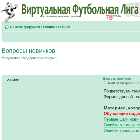
Список форумов
‹
Общие
‹
О Лиге
Вопросы новичков
Модератор:
Модераторы форума
Вопросы новичков
A-Slane
A-Slane
06 фев 2006,
Приветствуем тебя
Формат данной тем
Материал, кото
Обучающие видео
Первые шаги нович
Ошибки менеджера 
Ошибки тренера и