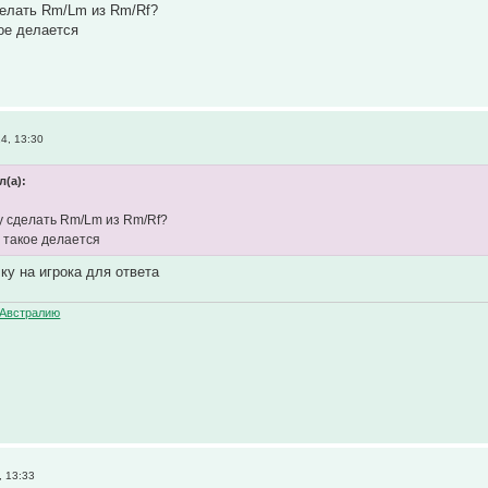
делать Rm/Lm из Rm/Rf?
ое делается
4, 13:30
л(а):
у сделать Rm/Lm из Rm/Rf?
 такое делается
ку на игрока для ответа
Австралию
, 13:33