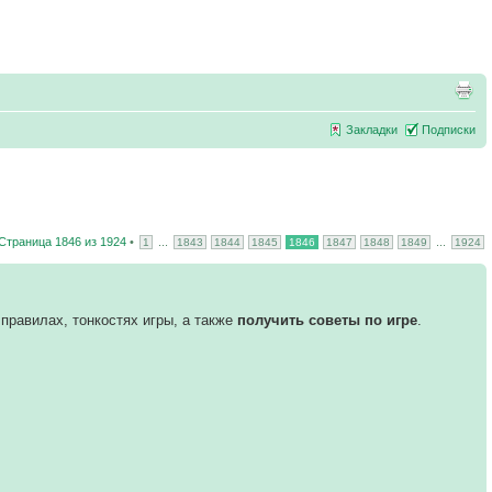
Закладки
Подписки
Страница
1846
из
1924
•
...
...
1
1843
1844
1845
1846
1847
1848
1849
1924
правилах, тонкостях игры, а также
получить советы по игре
.