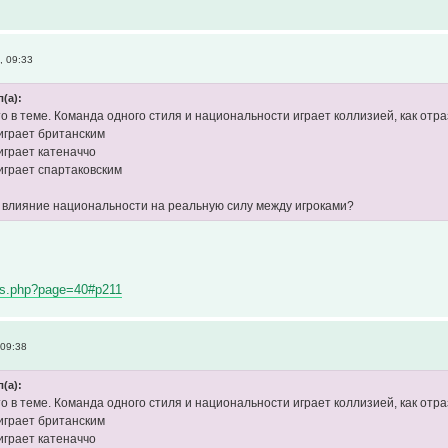
, 09:33
(а):
то в теме. Команда одного стиля и национальности играет коллизией, как от
 играет британским
играет катеначчо
 играет спартаковским
ое влияние национальности на реальную силу между игроками?
ules.php?page=40#p211
 09:38
(а):
то в теме. Команда одного стиля и национальности играет коллизией, как от
 играет британским
играет катеначчо