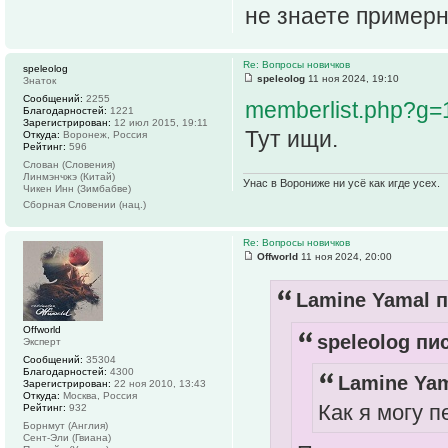
не знаете примерн
Re: Вопросы новичков
speleolog
speleolog
11 ноя 2024, 19:10
Знаток
Сообщений:
2255
memberlist.php?g
Благодарностей:
1221
Зарегистрирован:
12 июл 2015, 19:11
Тут ищи.
Откуда:
Воронеж, Россия
Рейтинг:
596
Слован (Словения)
Линмэнчжэ (Китай)
Унас в Ворониже ни усё как игде усех.
Чикен Инн (Зимбабве)
Сборная Словении (нац.)
Re: Вопросы новичков
Offworld
11 ноя 2024, 20:00
Lamine Yamal п
Offworld
speleolog пис
Эксперт
Сообщений:
35304
Благодарностей:
4300
Lamine Yam
Зарегистрирован:
22 ноя 2010, 13:43
Откуда:
Москва, Россия
Как я могу 
Рейтинг:
932
Борнмут (Англия)
Сент-Эли (Гвиана)