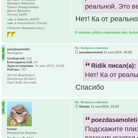
Монкаро (Мексика)
реальной. Это в
Орион (Нидерланды)
Дагон (Мьянма)
Анегри (ЦАР)
Нет! Ка от реальн
зам. в Амвоти (ЮАР)
зам. в Лонголонго (Тонга)
Сборная Эквадора (нац.)
В полночь уйдут очертания дня, буду
Re: Вопросы новичков
poezdasamoleti
poezdasamoleti
11 ноя 2024, 09:08
Менеджер
Сообщений:
119
Благодарностей:
20
Ridik писал(а):
Зарегистрирован:
31 июл 2010, 15:26
Рейтинг:
707
Нет! Ка от реал
Уоттон (Барбадос)
Клеопатра (Египет)
Порт Вэйл (Англия)
Спасибо
Re: Вопросы новичков
Karwar
11 ноя 2024, 16:33
poezdasamoleti
Подскажите плиз
Karwar
Модератор форума
рассчитывается 