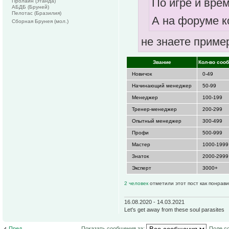
По игре и вре
Пролайн (Уганда)
АБДБ (Бруней)
Пелотас (Бразилия)
А на форуме к
Сборная Брунея (мол.)
не знаете приме
Звание
Кол-во соо
Новичок
0-49
Начинающий менеджер
50-99
Менеджер
100-199
Тренер-менеджер
200-299
Опытный менеджер
300-499
Профи
500-999
Мастер
1000-1999
Знаток
2000-2999
Эксперт
3000+
2 человек
отметили этот пост как понрав
16.08.2020 - 14.03.2021
Let's get away from these soul parasites
Пред.
Показать сообщения за:
Поле с