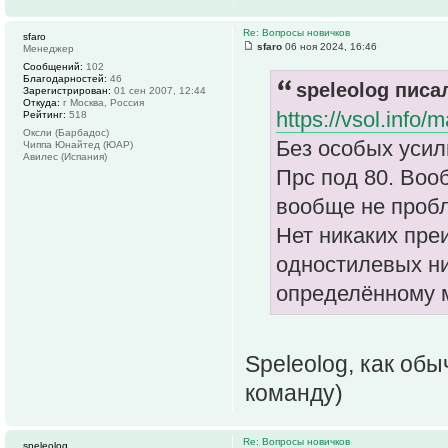
Re: Вопросы новичков
sfaro
sfaro
06 ноя 2024, 16:46
Менеджер
Сообщений:
102
Благодарностей:
46
speleolog писал
Зарегистрирован:
01 сен 2007, 12:44
Откуда:
г Москва, Россия
https://vsol.info
Рейтинг:
518
Оксли (Барбадос)
Без особых усили
Чиппа Юнайтед (ЮАР)
Авилес (Испания)
Прс под 80. Воо
вообще не пробл
Нет никаких пре
одностилевых ни
определённому 
Speleolog, как об
команду)
Re: Вопросы новичков
speleolog