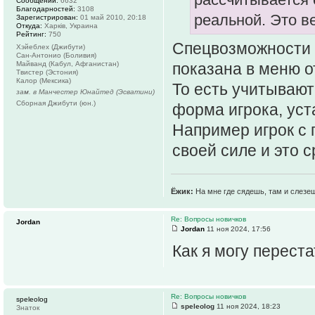
Сообщений:
6632
Благодарностей:
3108
реальной. Это в
Зарегистрирован:
01 май 2010, 20:18
Откуда:
Харків, Украина
Рейтинг:
750
Спецвозможности 
Хэйеблех (Джибути)
Сан-Антонио (Боливия)
Майванд (Кабул, Афганистан)
показана в меню о
Твистер (Эстония)
Калор (Мексика)
То есть учитывают
зам. в Манчестер Юнайтед (Эсватини)
Сборная Джибути (юн.)
форма игрока, уст
Например игрок с 
своей силе и это с
Ёжик:
На мне где сядешь, там и слезе
Re: Вопросы новичков
Jordan
Jordan
11 ноя 2024, 17:56
Как я могу перест
Re: Вопросы новичков
speleolog
speleolog
11 ноя 2024, 18:23
Знаток