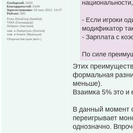
национальности,
Сообщений:
3420
Благодарностей:
2449
Зарегистрирован:
03 июл 2021, 14:07
Рейтинг:
891
- Если игроки о
Роан Юнайтед (Замбия)
ТАКА (Сальвадор)
Лебринг (Австрия)
модификатор так
зам. в Ливерпуль (Англия)
зам. в Анжле (Франция)
- Зарплата с коэ
Сборная Австрии (мол.)
По силе преиму
Этих преимуществ 
формальная разниц
меньше).
Взаимка 5% это и 
В данный момент 
переигрывает мон
однозначно. Впроч