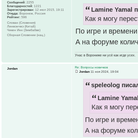
Сообщений:
2255
Благодарностей:
1221
Lamine Yamal п
Зарегистрирован:
12 июл 2015, 19:11
Откуда:
Воронеж, Россия
Как я могу пере
Рейтинг:
596
Слован (Словения)
Линмэнчжэ (Китай)
По игре и времени
Чикен Инн (Зимбабве)
Сборная Словении (нац.)
А на форуме коли
Унас в Ворониже ни усё как игде усех.
Re: Вопросы новичков
Jordan
Jordan
11 ноя 2024, 19:04
speleolog писал
Lamine Yamal
Как я могу пе
По игре и време
А на форуме ко