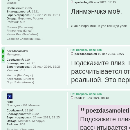
speleolog
06 ноя 2024, 17:15
Знаток
Сообщений:
2255
Линмэнчжэ моё.
Благодарностей:
1221
Зарегистрирован:
12 июл 2015, 19:11
Откуда:
Воронеж, Россия
Рейтинг:
596
Унас в Ворониже ни усё как игде усех.
Слован (Словения)
Линмэнчжэ (Китай)
Чикен Инн (Зимбабве)
Сборная Словении (нац.)
Re: Вопросы новичков
poezdasamoleti
poezdasamoleti
10 ноя 2024, 22:27
Менеджер
Сообщений:
119
Подскажите плиз.
Благодарностей:
20
Зарегистрирован:
31 июл 2010, 15:26
рассчитывается от
Рейтинг:
707
Уоттон (Барбадос)
реальной. Это ве
Клеопатра (Египет)
Порт Вэйл (Англия)
Re: Вопросы новичков
Ridik
11 ноя 2024, 08:48
Ridik
Президент ФФ Мьянмы
poezdasamoleti
Сообщений:
12197
Благодарностей:
3032
Подскажите плиз
Зарегистрирован:
26 ноя 2013, 21:25
Откуда:
Могилёв, Беларусь
Рейтинг:
858
рассчитывается 
Дельфин (Эквадор)