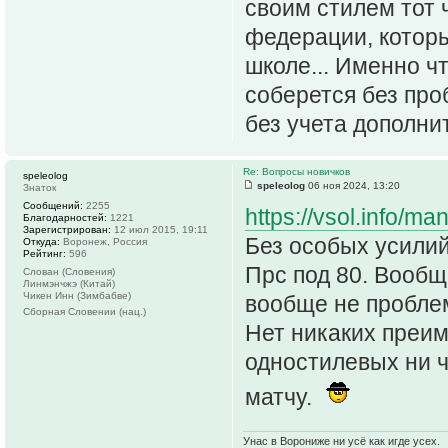
своим стилем тот 
федерации, которы
школе... Именно ч
соберется без про
без учета дополни
Re: Вопросы новичков
speleolog
speleolog
06 ноя 2024, 13:20
Знаток
Сообщений:
2255
https://vsol.info/m
Благодарностей:
1221
Зарегистрирован:
12 июл 2015, 19:11
Без особых усилий 
Откуда:
Воронеж, Россия
Рейтинг:
596
Прс под 80. Вообщ
Слован (Словения)
Линмэнчжэ (Китай)
Чикен Инн (Зимбабве)
вообще не проблем
Сборная Словении (нац.)
Нет никаких преим
одностилевых ни ч
матчу.
Унас в Ворониже ни усё как игде усех.