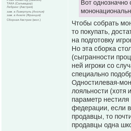
Вот однозначно 
ТАКА (Сальвадор)
Лебринг (Австрия)
мононациональн
зам. в Ливерпуль (Англия)
зам. в Анжле (Франция)
Сборная Австрии (мол.)
Чтобы собрать мон
то покупать, дост
на подготовку игро
Но эта сборка сто
(сыгранности проце
ней игроки со слу
специально подоб
Одностилевая-мон
лояльности (хотя 
параметр нестиля 
федерации, если 
продавцы, то почт
продавцы одна шко