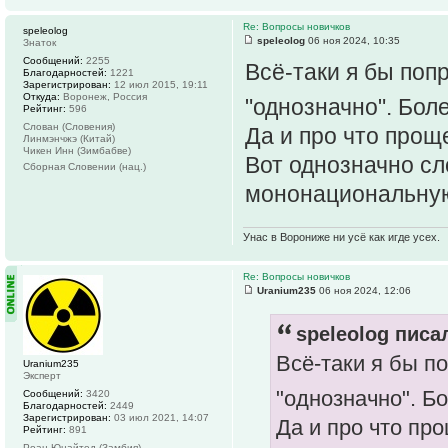
Re: Вопросы новичков
speleolog
speleolog
06 ноя 2024, 10:35
Знаток
Сообщений:
2255
Всё-таки я бы по
Благодарностей:
1221
Зарегистрирован:
12 июл 2015, 19:11
Откуда:
Воронеж, Россия
"однозначно". Бол
Рейтинг:
596
Слован (Словения)
Да и про что прощ
Линмэнчжэ (Китай)
Чикен Инн (Зимбабве)
Вот однозначно с
Сборная Словении (нац.)
мононациональную
Унас в Ворониже ни усё как игде усех.
Re: Вопросы новичков
Uranium235
06 ноя 2024, 12:06
speleolog писал
Всё-таки я бы п
Uranium235
Эксперт
"однозначно". Б
Сообщений:
3420
Благодарностей:
2449
Зарегистрирован:
03 июл 2021, 14:07
Да и про что пр
Рейтинг:
891
Роан Юнайтед (Замбия)