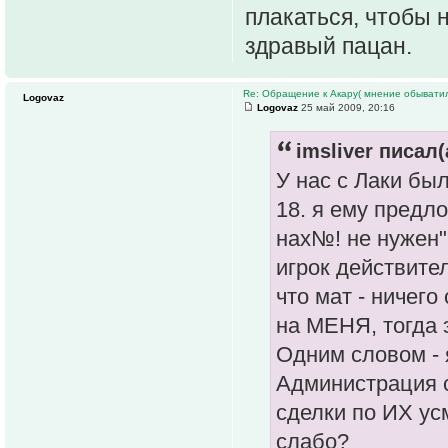
плакаться, чтобы 
здравый пацан.
Re: Обращение к Акару( мнение обыватил
Logovaz
Logovaz
25 май 2009, 20:16
imsliver писал(
У нас с Лаки бы
18. я ему предло
нах№! не нужен".
игрок действите
что мат - ничег
на МЕНЯ, тогда 
Одним словом - 
Администрация с
сделки по ИХ ус
слабо?