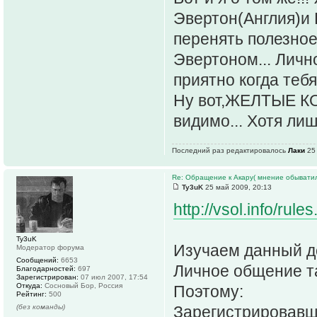
Эвертон(Англия)и 
перенять полезное
Эвертоном... Лично
приятно когда теб
Ну вот,ЖЕЛТЫЕ КО
видимо... Хотя ли
Последний раз редактировалось
Лаки
25 
Re: Обращение к Акару( мнение обыватил
Ty3uK
25 май 2009, 20:13
http://vsol.info/ru
Ty3uK
Изучаем данный д
Модератор форума
Сообщений:
6653
Личное общение та
Благодарностей:
697
Зарегистрирован:
07 июл 2007, 17:54
Откуда:
Сосновый Бор, Россия
Поэтому:
Рейтинг:
500
(без команды)
Зарегистрировавш