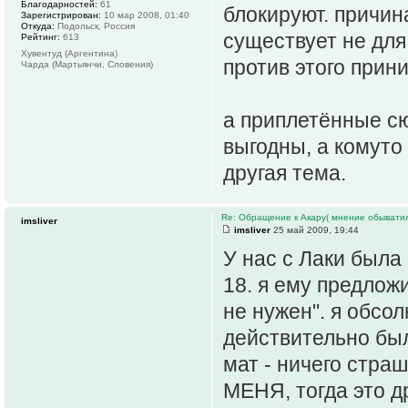
Благодарностей:
61
блокируют. причин
Зарегистрирован:
10 мар 2008, 01:40
Откуда:
Подольск, Россия
существует не для 
Рейтинг:
613
Хувентуд (Аргентина)
против этого прин
Чарда (Мартьянчи, Словения)
а приплетённые с
выгодны, а комуто 
другая тема.
Re: Обращение к Акару( мнение обыватил
imsliver
imsliver
25 май 2009, 19:44
У нас с Лаки была
18. я ему предложи
не нужен". я обсол
действительно был
мат - ничего стра
МЕНЯ, тогда это д