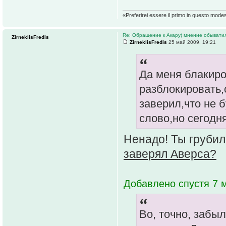
«Preferirei essere il primo in questo mode
Re: Обращение к Акару( мнение обыватил
ZirneklisFredis
ZirneklisFredis
25 май 2009, 19:21
Да меня блакиро
разблокировать,
заверил,что не 
слово,но сегодн
Ненадо! Ты грубил
заверял Аверса?
Добавлено спустя 7 м
Во, точно, забыл