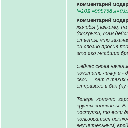
Комментарий модер
f=10&t=99875&st=0&
Комментарий моде
жалобы (пачками) на
(открыли, там дейс
ответы, что закачае
он слезно просил п
это его младшие бра
Сейчас снова начали
почитать личку и - 
свои ... лет я таки
отправили в бан (ну
Теперь, конечно, гер
кругом виноваты. Ес
поступки, то если 
пользоваться исключ
внушительным) вряд