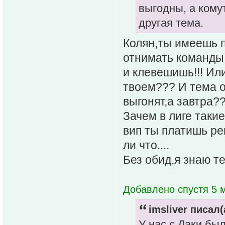
выгодны, а кому
другая тема.
Колян,ты имеешь п
отнимать команды,
и клевешишь!!! Ил
твоем??? И тема о
выгонят,а завтра?
Зачем в лиге таки
вип ты платишь ре
ли что....
Без обид,я знаю т
Добавлено спустя 5 м
imsliver писал(
У нас с Лаки бы