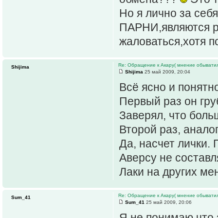
Но я лично за себ
ПАРНИ,являются р
жаловаться,хотя по
Re: Обращение к Акару( мнение обыватил
Shijima
Shijima
25 май 2009, 20:04
Всё ясно и понятно
Первый раз он гру
Заверял, что боль
Второй раз, анало
Да, насчет лички.
Аверсу не составл
Лаки на других ме
Re: Обращение к Акару( мнение обыватил
Sum_41
Sum_41
25 май 2009, 20:06
Я не понимаю что 