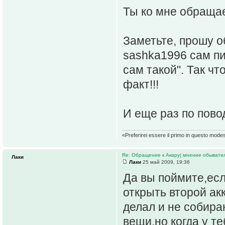
Ты ко мне обраща
Заметьте, прошу о
sashka1996 сам пи
сам такой". Так ч
факт!!!
И еще раз по пово
«Preferirei essere il primo in questo mode
Re: Обращение к Акару( мнение обыватил
Лаки
Лаки
25 май 2009, 19:36
Да вы поймите,есл
открыть второй акк
делал и не собира
вещи,но когда у т