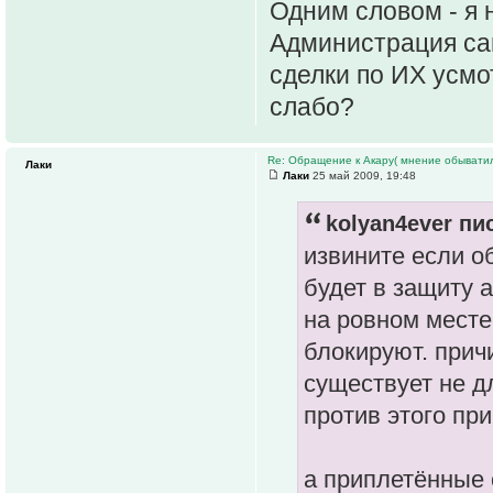
Одним словом - я 
Администрация сай
сделки по ИХ усмо
слабо?
Re: Обращение к Акару( мнение обыватил
Лаки
Лаки
25 май 2009, 19:48
kolyan4ever пис
извините если о
будет в защиту 
на ровном месте
блокируют. прич
существует не дл
против этого пр
а приплетённые 