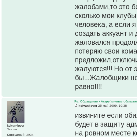
жалобами,то это б
сколько мои клубы
человека, а если я
создать аккуант и 
жаловался продолж
потеряю свои коман
предложил,отключ
жалуются!!! Но от 
бы...Жалобщики н
равно!!!!
Re: Обращение к Акару( мнение обыватил
kolyan4ever
25 май 2009, 19:38
извините если оби
будет в защиту ад
kolyan4ever
Знаток
на ровном месте к
Сообщений:
2934