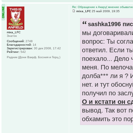
Re: Обращение к Акару( мнение обыватил
mixa_LFC
25 май 2009, 19:35
sashka1996 пис
мы договаривали
mixa_LFC
Знаток
вопрос: Ты согла
Сообщений:
2748
Благодарностей:
14
ответил. Если т
Зарегистрирован:
30 дек 2008, 17:42
Рейтинг:
542
поехало... Дело
Радник (Дони Вакуф, Босния и Герц.)
меня. По мелоча
долба*** ли я ? 
нет. и тут обосн
получил по засл
О и кстати он с
вывод. Так вот 
обхамить это по