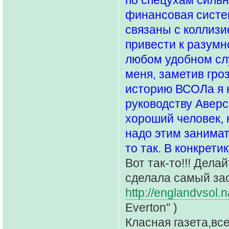
финансовая систем
связаны с коллизие
привести к разумн
любом удобном слу
меня, заметив гро
историю ВСОЛа я н
руководству Аверс
хороший человек, 
надо этим занимат
то так. В конкрети
Вот так-то!!! Дела
сделала самый за
http://englandvsol.
Everton" )
Класная газета,вс