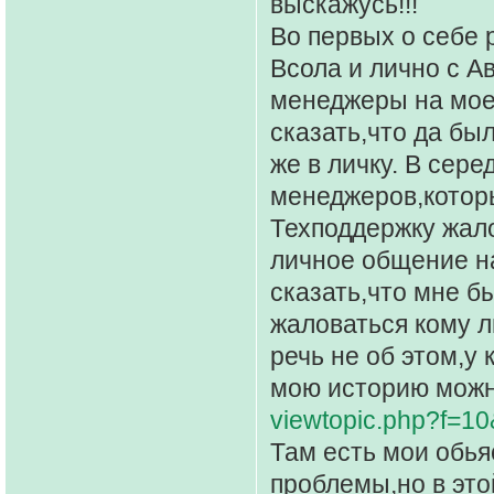
выскажусь!!!
Во первых о себе 
Всола и лично с А
менеджеры на мое
сказать,что да был
же в личку. В сер
менеджеров,которы
Техподдержку жало
личное общение на
сказать,что мне бы
жаловаться кому л
речь не об этом,у 
мою историю можно
viewtopic.php?f=1
Там есть мои обья
проблемы,но в это