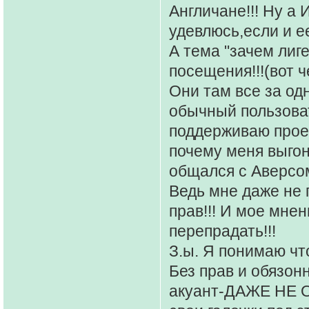
Англичане!!! Ну а
удевлюсь,если и е
А тема "зачем лиг
посещения!!!(вот 
Они там все за одн
обычный пользоват
поддерживаю проек
почему меня выго
общался с Аверсом
Ведь мне даже не 
прав!!! И мое мне
перепрадать!!!
З.ы. Я понимаю что
Без прав и обязонн
акуант-ДАЖЕ НЕ 