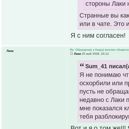
стороны Лаки 
Странные вы как
или в чате. Это 
Я с ним согласен!
Re: Обращение к Акару( мнение обыватил
Лаки
Лаки
25 май 2009, 20:12
Sum_41 писал(а
Я не понимаю чт
оскорбили или п
пусть не обраща
недавно с Лаки 
мне показался к
тебя разблокиру
Вот и я о том же!!