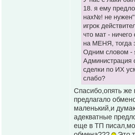
18. я ему предло
нах№! не нужен".
игрок действите
что мат - ничег
на МЕНЯ, тогда 
Одним словом - 
Администрация с
сделки по ИХ ус
слабо?
Спасибо,опять же 
предлагало обмено
маленький,и думают
адекватные предло
еще в ТП писал,м
обмена???
Это т