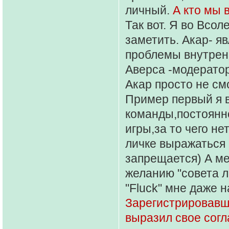
личный.
А кто мы 
Так вот. Я во Всол
заметить. Акар- я
проблемы внутрен
Аверса -модератор
Акар просто не см
Пример первый я в
команды,постоянно
игры,за то чего не
личке выражаться 
запрещается) А ме
желанию "совета л
"Fluck" мне даже 
Зарегистрировавш
выразил свое согл