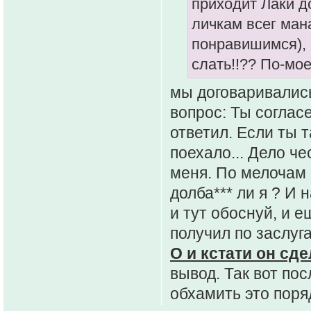
приходит Лаки д
личкам всег ман
понравишимся), 
слать!!?? По-мо
мы договаривались
вопрос: Ты соглас
ответил. Если ты 
поехало... Дело ч
меня. По мелочам 
долба*** ли я ? И 
и тут обоснуй, и е
получил по заслуг
О и кстати он сд
вывод. Так вот по
обхамить это пор