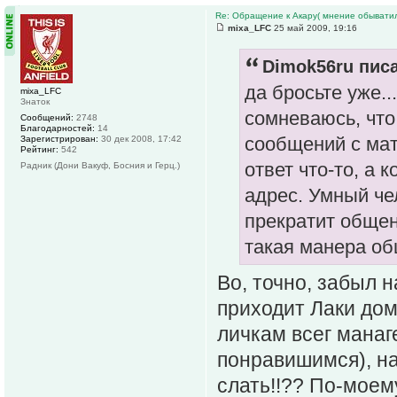
Re: Обращение к Акару( мнение обыватил
mixa_LFC
25 май 2009, 19:16
Dimok56ru писа
да бросьте уже.
mixa_LFC
Знаток
сомневаюсь, что
Сообщений:
2748
Благодарностей:
14
сообщений с мат
Зарегистрирован:
30 дек 2008, 17:42
Рейтинг:
542
ответ что-то, а 
Радник (Дони Вакуф, Босния и Герц.)
адрес. Умный чел
прекратит общен
такая манера об
Во, точно, забыл н
приходит Лаки дом
личкам всег манаг
понравишимся), на
слать!!?? По-моем