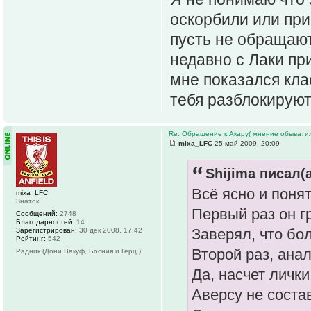
оскорбили или при
пусть не обращаю
недавно с Лаки пр
мне показался кла
тебя разблокируют
Re: Обращение к Акару( мнение обыватил
mixa_LFC
25 май 2009, 20:09
Shijima писал(а
Всё ясно и понят
mixa_LFC
Знаток
Первый раз он г
Сообщений:
2748
Благодарностей:
14
Заверял, что бо
Зарегистрирован:
30 дек 2008, 17:42
Рейтинг:
542
Второй раз, ана
Радник (Дони Вакуф, Босния и Герц.)
Да, насчет личк
Аверсу не соста