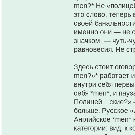
men?* Не «полицей
это слово, теперь 
своей банальности
именно они — не ст
значком, — чуть-чу
равновесия. Не ст
Здесь стоит огово
men?»* работает и
внутри себя первы
себя *men*, и пау
Полицей... ские?» 
больше. Русское 
Английское *men* к
категории: вид, к