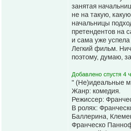
занятая начальниц
не на такую, каку
начальницы подхо
претендентов на с
и сама уже успела 
Легкий фильм. Нич
поэтому, думаю, за
Добавлено спустя 4 ч
" (Не)идеальные м
Жанр: комедия.
Режиссер: Франче
В ролях: Франчес
Баллерина, Клемен
Франческо Паннофи