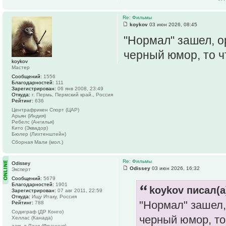
Re: Фильмы
koykov
03 июн 2026, 08:45
"Нормал" зашел, о
черный юмор, то ч
koykov
Мастер
Сообщений:
1556
Благодарностей:
111
Зарегистрирован:
06 янв 2008, 23:49
Откуда:
г. Пермь, Пермский край., Россия
Рейтинг:
636
Центрафрикен Спорт (ЦАР)
Арьян (Индия)
Ребелс (Ангилья)
Кито (Эквадор)
Бюлер (Лихтенштейн)
Сборная Мали (мол.)
Re: Фильмы
Odissey
Odissey
03 июн 2026, 16:32
Эксперт
Сообщений:
5679
Благодарностей:
1901
koykov писал(а
Зарегистрирован:
07 авг 2011, 22:59
Откуда:
Ищу Итаку, Россия
"Нормал" зашел,
Рейтинг:
788
Содиграф (ДР Конго)
черный юмор, то
Хеллас (Канада)
зам. в Ланс (Франция)