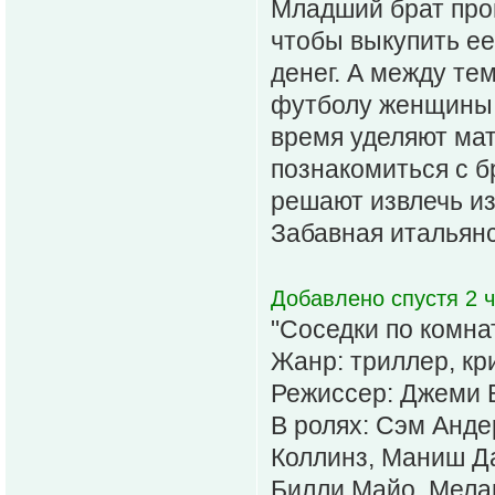
Младший брат прои
чтобы выкупить ее
денег. А между те
футболу женщины ч
время уделяют ма
познакомиться с б
решают извлечь из
Забавная итальянс
Добавлено спустя 2 ч
"Соседки по комна
Жанр: триллер, кр
Режиссер: Джеми 
В ролях: Сэм Анд
Коллинз, Маниш Д
Билли Майо, Мела