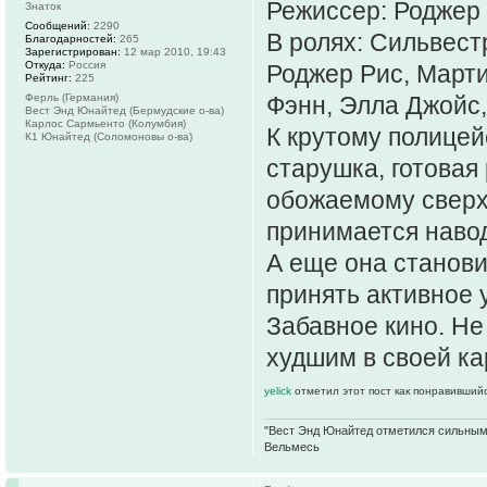
Режиссер: Роджер 
Знаток
Сообщений:
2290
В ролях: Сильвест
Благодарностей:
265
Зарегистрирован:
12 мар 2010, 19:43
Откуда:
Россия
Роджер Рис, Марти
Рейтинг:
225
Ферль (Германия)
Фэнн, Элла Джойс,
Вест Энд Юнайтед (Бермудские о-ва)
Карлос Сармьенто (Колумбия)
К крутому полицей
К1 Юнайтед (Соломоновы о-ва)
старушка, готовая
обожаемому сверх 
принимается навод
А еще она станови
принять активное 
Забавное кино. Не
худшим в своей кар
yelick
отметил этот пост как понравившийс
"Вест Энд Юнайтед отметился сильным ж
Вельмесь