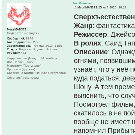
Re: Фильмы
MetalMAN371
25 май 2026, 20:18
Сверхъестестве
Жанр
: фантастика
MetalMAN371
Режиссер
: Джейсо
Модератор молодежи
Сообщений:
8349
В ролях
: Саид Та
Благодарностей:
272
Зарегистрирован:
04 мар 2010, 13:51
Откуда:
Барнаул, Родино, Россия
Описание
: Однаж
Рейтинг:
674
Ферровиарио (Мапуто, Мозамбик)
огнями, появившим
Лао Полис (Лаос)
Маритиму (Португалия)
узнаёт, что у неё
Прогресо (Уругвай)
Барселона (Доминиканская Республика)
куда податься, де
Сборная Лаоса (мол.)
Шону. А тем време
выяснить, что слу
Посмотрел фильм, 
скатилось в не по
вообще не имеет н
напомнил Прибыти