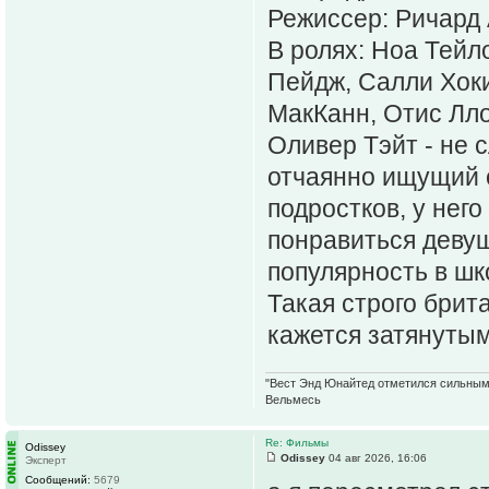
Режиссер: Ричард
В ролях: Ноа Тейл
Пейдж, Салли Хоки
МакКанн, Отис Лло
Оливер Тэйт - не 
отчаянно ищущий 
подростков, у нег
понравиться девуш
популярность в шк
Такая строго брит
кажется затянутым.
"Вест Энд Юнайтед отметился сильным ж
Вельмесь
Re: Фильмы
Odissey
Odissey
04 авг 2026, 16:06
Эксперт
Сообщений:
5679