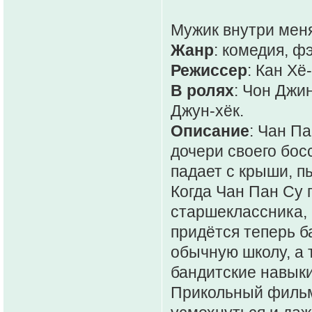
Мужик внутри меня 
Жанр
: комедия, ф
Режиссер
: Кан Хё
В ролях
: Чон Джи
Джун-хёк.
Описание
: Чан Па
дочери своего бо
падает с крыши, п
Когда Чан Пан Су 
старшеклассника, а
придётся теперь б
обычную школу, а 
бандитские навыки
Прикольный фильм,