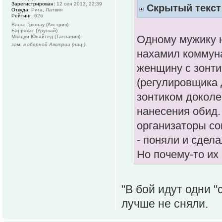
Зарегистрирован:
12 сен 2013, 22:39
Скрытый текст
Откуда:
Рига, Латвия
Рейтинг:
626
Вальс-Грюнау (Австрия)
Барракас (Уругвай)
Одному мужику н
Мвадуи Юнайтед (Танзания)
зам. в сборной Австрии (нац.)
нахамил коммуна
женщину с зонти
(регулировщика 
зонтиком доколе
нанесения обид.
организаторы с
- поняли и сдел
Но почему-то их
"В бой идут одни 
лучше не сняли.