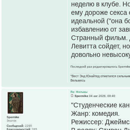
неделю в клубе. Н
ему дороже секса
идеальной ("она б
избавлению от зав
Странный фильм. 
Левитта сойдет, но
довольно невысоку
Последний раз редактировалось Spermike 
"Вест Энд Юнайтед отметился сильным ж
Вельмесь
Re: Фильмы
Spermike
04 авг 2026, 09:40
"Студенческие кан
Жанр: комедия.
Spermike
Режиссер: Джеймс
Знаток
Сообщений:
2290
Благодарностей:
265