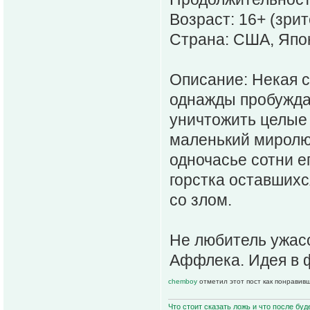
Возраст: 16+ (зри
Страна: США, Япо
Описание: Некая 
однажды пробуждае
уничтожить целые 
маленький миролю
одночасье сотни е
горстка оставшихс
со злом.
Не любитель ужасо
Аффлека. Идея в 
chemboy
отметил этот пост как понравив
Что стоит сказать ложь и что после буд