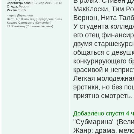
В ролях: Стивен Д
Зарегистрирован:
12 мар 2010, 19:43
Откуда:
Россия
МакКлоски, Тим Ро
Рейтинг:
225
Ферль (Германия)
Вернон, Нита Талб
Вест Энд Юнайтед (Бермудские о-ва)
Карлос Сармьенто (Колумбия)
У студента коллед
К1 Юнайтед (Соломоновы о-ва)
его отец финансир
двумя старшекурсн
общаться с девушк
конкурирующего бр
красивой и неприс
Легкая молодежная
эротики, но без п
приятно смотреть. 
Добавлено спустя 4 ч
"Субмарина" (Вели
Жанр: драма, мело