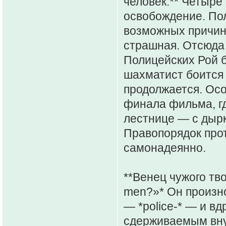
человек.** Четыре
освобождение. По
возможных причин 
страшная. Отсюда 
Полицейских Рой б
шахматист боится 
продолжается. Осо
финала фильма, гд
лестнице — с дырк
Правопорядок прот
самонадеянно.
**Венец чужого тво
men?»* Он произно
— *police-* — и вд
сдерживаемым внут