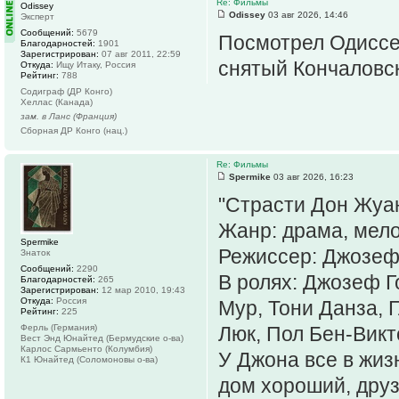
Re: Фильмы
Odissey
Odissey
03 авг 2026, 14:46
Эксперт
Сообщений:
5679
Посмотрел Одиссе
Благодарностей:
1901
Зарегистрирован:
07 авг 2011, 22:59
снятый Кончаловск
Откуда:
Ищу Итаку, Россия
Рейтинг:
788
Содиграф (ДР Конго)
Хеллас (Канада)
зам. в Ланс (Франция)
Сборная ДР Конго (нац.)
Re: Фильмы
Spermike
03 авг 2026, 16:23
"Страсти Дон Жуан
Жанр: драма, мело
Spermike
Режиссер: Джозеф 
Знаток
Сообщений:
2290
В ролях: Джозеф Г
Благодарностей:
265
Зарегистрирован:
12 мар 2010, 19:43
Откуда:
Россия
Мур, Тони Данза, 
Рейтинг:
225
Ферль (Германия)
Люк, Пол Бен-Викт
Вест Энд Юнайтед (Бермудские о-ва)
Карлос Сармьенто (Колумбия)
У Джона все в жиз
К1 Юнайтед (Соломоновы о-ва)
дом хороший, друз