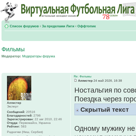
Список форумов
‹
За пределами Лиги
‹
Оффтопик
Фильмы
Модератор:
Модераторы форума
Re: Фильмы
Аллистер
24 май 2026, 16:38
Ностальгия по сово
Поездка через гор
Аллистер
Эксперт
Скрытый текст
Сообщений:
20516
Благодарностей:
2796
Зарегистрирован:
22 авг 2010, 22:46
Откуда:
Первомайск, Украина
Одному мужику не 
Рейтинг:
583
Раднички (Ниш, Сербия)