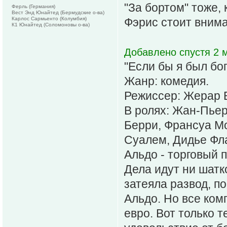
"За бортом" тоже,
Ферль (Германия)
Вест Энд Юнайтед (Бермудские о-ва)
Карлос Сармьенто (Колумбия)
Фэрис стоит внима
К1 Юнайтед (Соломоновы о-ва)
Добавлено спустя 2 м
"Если бы я был бог
Жанр: комедия.
Режиссер: Жерар 
В ролях: Жан-Пье
Берри, Франсуа Мо
Суалем, Дидье Фла
Альдо - торговый 
Дела идут ни шатко
затеяла развод, п
Альдо. Но все ко
евро. Вот только т