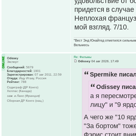
удовольствие от б
придется в случае
Неплохая француз
мой взгляд. 7/10.
"Вест Энд Юнайтед отметился сильным ж
Вельмесь
Re: Фильмы
Odissey
Odissey
04 авг 2026, 17:49
Эксперт
Сообщений:
5679
Благодарностей:
1901
Spermike писал
Зарегистрирован:
07 авг 2011, 22:59
Откуда:
Ищу Итаку, Россия
Рейтинг:
788
Odissey писа
Содиграф (ДР Конго)
Хеллас (Канада)
а я пересмотр
зам. в Ланс (Франция)
Сборная ДР Конго (нац.)
лицу" и "9 ярд
А чего же "10 яр
"За бортом" тож
Фэрис стоит вни