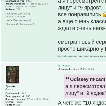
а я пересмотрел с
Благодарностей:
1901
Зарегистрирован:
07 авг 2011, 22:59
лицу" и "9 ярдов".
Откуда:
Ищу Итаку, Россия
Рейтинг:
788
все понравились
Содиграф (ДР Конго)
Хеллас (Канада)
а еще очень классн
зам. в Ланс (Франция)
Сборная ДР Конго (нац.)
ждал и очень неож
смотрю новый сер
просто шикарно у
Spermike
отметил этот пост как понравив
Re: Фильмы
Spermike
04 авг 2026, 16:36
Odissey писал(
а я пересмотрел
Spermike
Знаток
лицу" и "9 ярдов
Сообщений:
2290
Благодарностей:
265
Зарегистрирован:
12 мар 2010, 19:43
А чего же "10 ярдо
Откуда:
Россия
Рейтинг:
225