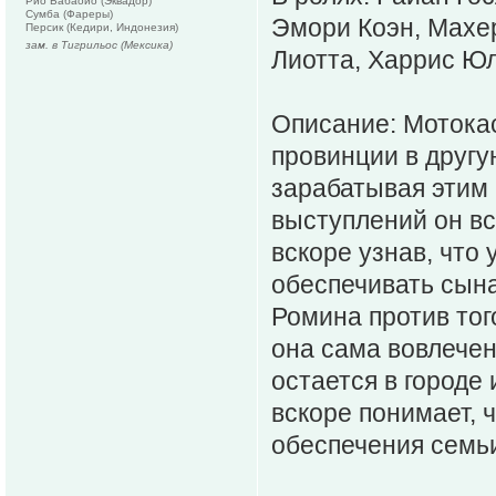
Рио Бабаойо (Эквадор)
Сумба (Фареры)
Эмори Коэн, Махер
Персик (Кедири, Индонезия)
зам. в Тигрильос (Мексика)
Лиотта, Харрис Ю
Описание: Мотокас
провинции в другу
зарабатывая этим 
выступлений он вс
вскоре узнав, что 
обеспечивать сына
Ромина против тог
она сама вовлечен
остается в городе 
вскоре понимает, 
обеспечения семьи