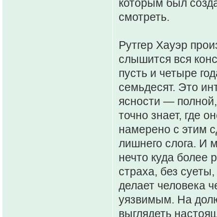
которым был созда
смотреть.
Рутгер Хауэр прои
слышится вся конс
пусть и четыре го
семьдесят. Это ин
ясности — полной,
точно знает, где о
намерено с этим сд
лишнего слога. И 
нечто куда более 
страха, без суеты
делает человека ч
уязвимым. На долю
выглядеть настоя