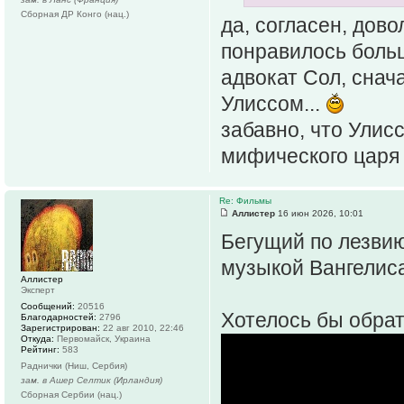
Сборная ДР Конго (нац.)
да, согласен, дово
понравилось боль
адвокат Сол, снач
Улиссом...
забавно, что Улис
мифического царя
Re: Фильмы
Аллистер
16 июн 2026, 10:01
Бегущий по лезви
музыкой Вангелис
Аллистер
Эксперт
Сообщений:
20516
Хотелось бы обрат
Благодарностей:
2796
Зарегистрирован:
22 авг 2010, 22:46
Откуда:
Первомайск, Украина
Рейтинг:
583
Раднички (Ниш, Сербия)
зам. в Ашер Селтик (Ирландия)
Сборная Сербии (нац.)