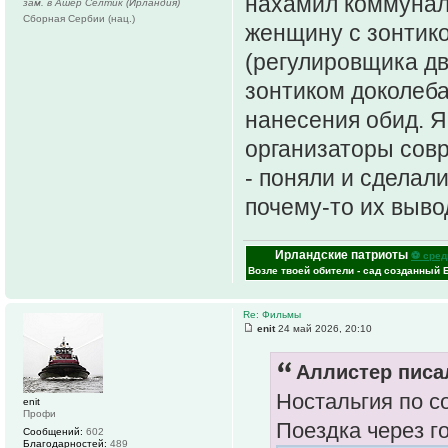
нахамил коммуналь
зам. в Ашер Селтик (Ирландия)
Сборная Сербии (нац.)
женщину с зонтик
(регулировщика дв
зонтиком доколеба
нанесения обид. Я
организаторы сов
- поняли и сделал
почему-то их выво
Ирландские патриоты
⚽ сред
Возле твоей обители - сад созданный 
Re: Фильмы
enit
24 май 2026, 20:10
Аллистер писал
Ностальгия по со
enit
Профи
Поездка через г
Сообщений:
602
Благодарностей:
489