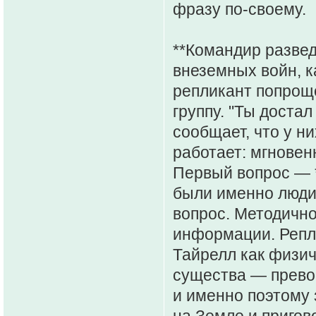
фразу по-своему.
**Командир развед
внеземных войн, к
репликант попрощ
группу. "Ты доста
сообщает, что у ни
работает: мгновен
Первый вопрос — *
были именно люди?
вопрос. Методичн
информации. Репли
Тайрелл как физи
существа — прево
и именно поэтому 
на Земле и пригов