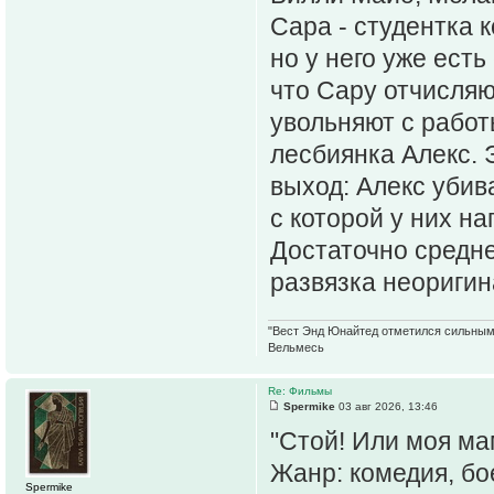
Сара - студентка 
но у него уже есть
что Сару отчисляю
увольняют с работ
лесбиянка Алекс.
выход: Алекс убива
с которой у них н
Достаточно средн
развязка неоригина
"Вест Энд Юнайтед отметился сильным ж
Вельмесь
Re: Фильмы
Spermike
03 авг 2026, 13:46
"Стой! Или моя ма
Жанр: комедия, бо
Spermike