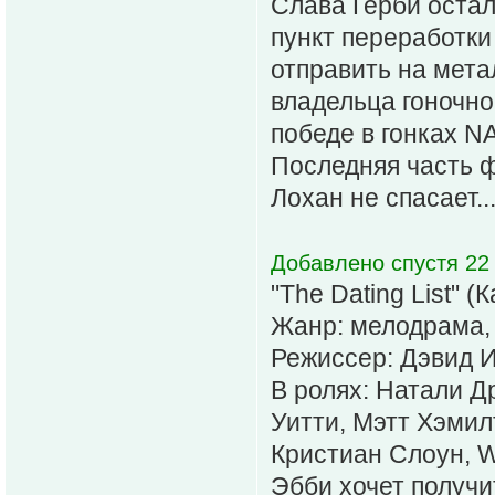
Слава Герби остал
пункт переработки
отправить на мета
владельца гоночно
победе в гонках N
Последняя часть 
Лохан не спасает...
Добавлено спустя 22
"The Dating List" (
Жанр: мелодрама,
Режиссер: Дэвид И
В ролях: Натали Д
Уитти, Мэтт Хэмил
Кристиан Слоун, Wi
Эбби хочет получи