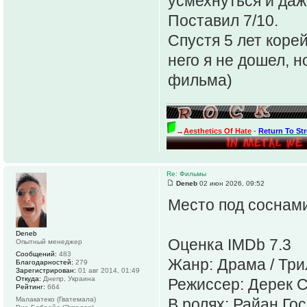
усмехнуться и даж
Поставил 7/10.
Спустя 5 лет коре
него я не дошел, 
фильма)
→
Aesthetics Of Hate
-
Return To St
Re: Фильмы
Deneb
02 июн 2026, 09:52
Место под соснам
Deneb
Оценка IMDb 7.3
Опытный менеджер
Сообщений:
483
Жанр: Драма / Три
Благодарностей:
279
Зарегистрирован:
01 авг 2014, 01:49
Откуда:
Днепр, Украина
Режиссер: Дерек 
Рейтинг:
664
Малакатеко (Гватемала)
В ролях: Райан Го