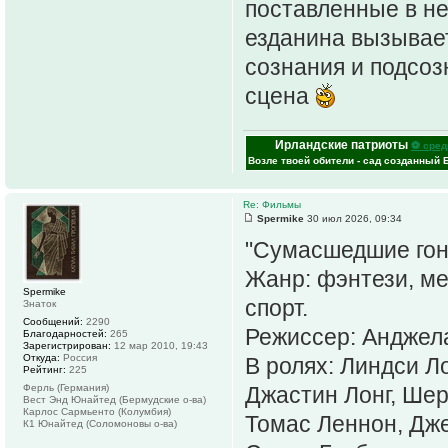
поставленные в не
езданина вызывает
сознания и подсоз
сцена
Ирландские патриоты
⚽ сред
Возле твоей обители - сад созданный 
Re: Фильмы
Spermike
30 июл 2026, 09:34
"Сумасшедшие гонк
Жанр: фэнтези, ме
Spermike
спорт.
Знаток
Сообщений:
2290
Режиссер: Анджел
Благодарностей:
265
Зарегистрирован:
12 мар 2010, 19:43
Откуда:
Россия
В ролях: Линдси Л
Рейтинг:
225
Ферль (Германия)
Джастин Лонг, Ше
Вест Энд Юнайтед (Бермудские о-ва)
Карлос Сармьенто (Колумбия)
Томас Леннон, Дж
К1 Юнайтед (Соломоновы о-ва)