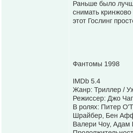
Раньше было лучше
снимать кринжово 
этот Гослинг прос
Фантомы 1998
IMDb 5.4
Жанр: Триллер / У
Режиссер: Джо Ча
В ролях: Питер О'Т
Шрайбер, Бен Аффл
Валери Чоу, Адам
Продолжительность