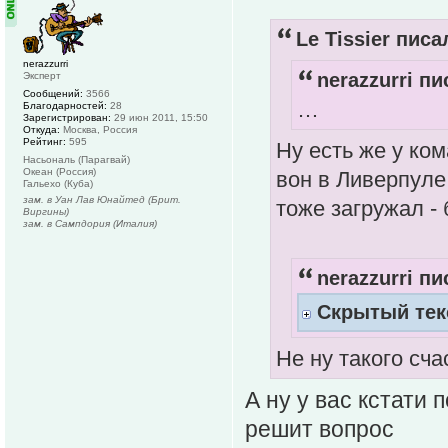
Le Tissier писа
nerazzurri
nerazzurri пи
Эксперт
Сообщений:
3566
…
Благодарностей:
28
Зарегистрирован:
29 июн 2011, 15:50
Откуда:
Москва, Россия
Рейтинг:
595
Ну есть же у ко
Насьональ (Парагвай)
Океан (Россия)
вон в Ливерпуле
Гальехо (Куба)
зам. в Уан Лав Юнайтед (Брит.
тоже загружал -
Виргины)
зам. в Сампдория (Италия)
nerazzurri пи
Скрытый тек
Не ну такого сча
А ну у вас кстати 
решит вопрос