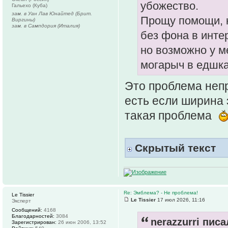
убожество.
Гальехо (Куба)
зам. в Уан Лав Юнайтед (Брит.
Прощу помощи, к
Виргины)
зам. в Сампдория (Италия)
без фона в интер
но возможно у ме
могарыч в едшка
Это проблема непр
есть если ширина 
такая проблема
Скрытый текст
Re: Эмблема? - Не проблема!
Le Tissier
Le Tissier
17 июл 2026, 11:16
Эксперт
Сообщений:
4168
Благодарностей:
3084
nerazzurri писа
Зарегистрирован:
26 июн 2006, 13:52