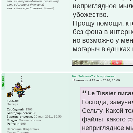
зам. в Бавария (Мюнхен, Германия)
неприглядное мыло
зам. в Америка (Мексика)
зам. в Шеньхуа (Шанхай, Китай)
убожество.
Прощу помощи, кто
без фона в интерн
но возможно у меня
могарыч в едшках 
Re: Эмблема? - Не проблема!
nerazzurri
17 июл 2026, 10:09
Le Tissier писа
Господа, замуча
nerazzurri
Эксперт
Сельту. Какой т
Сообщений:
3566
Благодарностей:
28
Зарегистрирован:
29 июн 2011, 15:50
файлы, какого ф
Откуда:
Москва, Россия
Рейтинг:
595
неприглядное мы
Насьональ (Парагвай)
Океан (Россия)