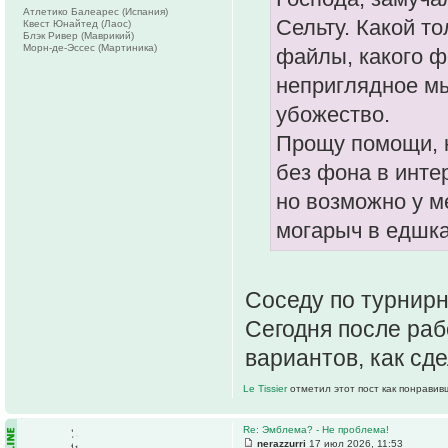
Атлетико Балеарес (Испания)
Сельту. Какой т
Квест Юнайтед (Лаос)
Блэк Ривер (Маврикий)
Морн-де-Эссес (Мартиника)
файлы, какого ф
неприглядное мы
убожество.
Прощу помощи, к
без фона в интер
но возможно у ме
могарыч в едшка
Соседу по турнирн
Сегодня после раб
вариантов, как сд
Le Tissier
отметил этот пост как понравив
Re: Эмблема? - Не проблема!
nerazzurri
17 июл 2026, 11:53