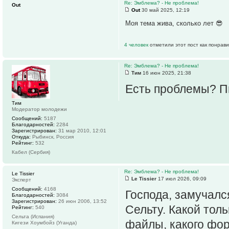
Re: Эмблема? - Не проблема!
Out
Out
30 май 2025, 12:19
Моя тема жива, сколько лет 😎
4 человек
отметили этот пост как понрав
Re: Эмблема? - Не проблема!
Тим
16 июн 2025, 21:38
Есть проблемы? Пи
Тим
Модератор молодежи
Сообщений:
5187
Благодарностей:
2284
Зарегистрирован:
31 мар 2010, 12:01
Откуда:
Рыбинск, Россия
Рейтинг:
532
Кабел (Сербия)
Re: Эмблема? - Не проблема!
Le Tissier
Le Tissier
17 июл 2026, 09:09
Эксперт
Сообщений:
4168
Господа, замучалс
Благодарностей:
3084
Зарегистрирован:
26 июн 2006, 13:52
Сельту. Какой тол
Рейтинг:
540
Сельта (Испания)
файлы, какого фор
Кигези Хоумбойз (Уганда)