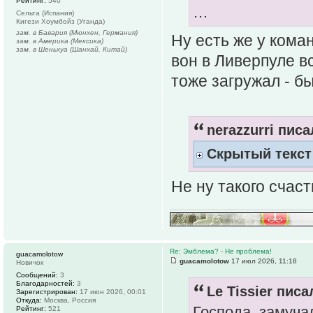
Рейтинг:
540
…
Сельта (Испания)
Кигези Хоумбойз (Уганда)
зам. в Бавария (Мюнхен, Германия)
Ну есть же у кома
зам. в Америка (Мексика)
зам. в Шеньхуа (Шанхай, Китай)
вон в Ливерпуле в
тоже загружал - б
nerazzurri писа
Скрытый текст
Не ну такого счаст
Re: Эмблема? - Не проблема!
guacamolotow
guacamolotow
17 июл 2026, 11:18
Новичок
Сообщений:
3
Благодарностей:
3
Le Tissier писа
Зарегистрирован:
17 июн 2026, 00:01
Откуда:
Москва, Россия
Господа, замуча
Рейтинг:
521