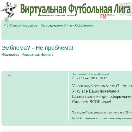
Список форумов
‹
За пределами Лиги
‹
Оффтопик
Эмблема? - Не проблема!
Модератор:
Модераторы форума
Эмблема? - Не проблема!
out
out
11 окт 2012, 10:16
У кого клуб без эмблемы? - Не ст
Учту все Ваши пожелания.
Шапки-картинки для оформления 
Сделаем ВСОЛ ярче!
Последний раз редактировалось
out
28 но
Tabakki
отметил этот пост как понравивши