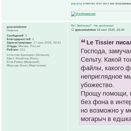
jagupop
отметил этот пост как понравивш
Re: Эмблема? - Не проблема!
guacamolotow
guacamolotow
19 июл 2026, 00:30
Новичок
Сообщений:
3
Благодарностей:
3
Le Tissier писа
Зарегистрирован:
17 июн 2026, 00:01
Откуда:
Москва, Россия
Господа, замуча
Рейтинг:
521
Атлетико Балеарес (Испания)
Сельту. Какой т
Квест Юнайтед (Лаос)
Блэк Ривер (Маврикий)
Морн-де-Эссес (Мартиника)
файлы, какого ф
неприглядное мы
убожество.
Прощу помощи, к
без фона в интер
но возможно у ме
могарыч в едшка