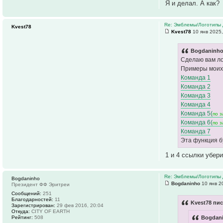
Я и делал. А как?
Re: Эмблемы/Логотипы 
Kvest78
Kvest78
10 янв 2025,
Bogdaninho
Сделаю вам ло
Примеры моих 
Команда 1
Команда 2
Команда 3
Команда 4
Команда 5(
по з
Команда 6(
по з
Команда 7
Эта функция б
1 и 4 ссылки убери
Re: Эмблемы/Логотипы 
Bogdaninho
Bogdaninho
10 янв 2
Президент ФФ Эритреи
Сообщений:
251
Благодарностей:
11
Kvest78 пис
Зарегистрирован:
29 фев 2016, 20:04
Откуда:
CITY OF EARTH
Рейтинг:
508
Bogdani