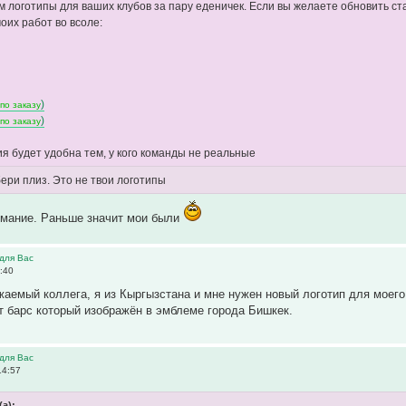
 логотипы для ваших клубов за пару еденичек. Если вы желаете обновить ст
их работ во всоле:
(
)
по заказу
(
)
по заказу
я будет удобна тем, у кого команды не реальные
бери плиз. Это не твои логотипы
имание. Раньше значит мои были
для Вас
:40
жаемый коллега, я из Кыргызстана и мне нужен новый логотип для моего 
т барс который изображён в эмблеме города Бишкек.
для Вас
14:57
а):