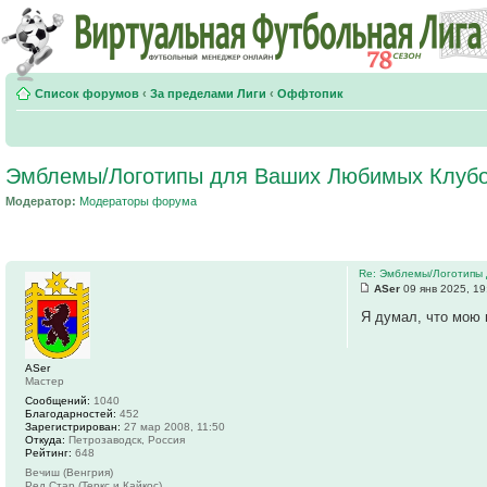
Список форумов
‹
За пределами Лиги
‹
Оффтопик
Эмблемы/Логотипы для Ваших Любимых Клуб
Модератор:
Модераторы форума
Re: Эмблемы/Логотипы 
ASer
09 янв 2025, 19
Я думал, что мою 
ASer
Мастер
Сообщений:
1040
Благодарностей:
452
Зарегистрирован:
27 мар 2008, 11:50
Откуда:
Петрозаводск, Россия
Рейтинг:
648
Вечиш (Венгрия)
Ред Стар (Теркс и Кайкос)