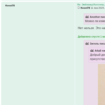
Re: Эмблемы/Логотипы 
Kvest78
Kvest78
11 янв 2025,
Another пис
Можно ли изме
Нет нельзя. Это н
Добавлено спустя 1 м
Зигель писа
Абай пи
Добрый ден
присутство