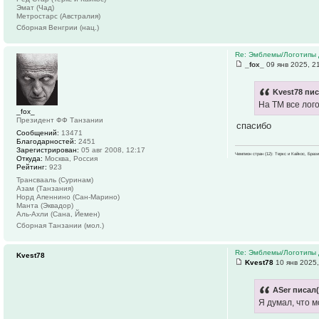
Эмат (Чад)
Метростарс (Австралия)
Сборная Венгрии (нац.)
Re: Эмблемы/Логотипы 
_fox_
09 янв 2025, 2
Kvest78 пис
На ТМ все лог
_fox_
Президент ФФ Танзании
спасибо
Сообщений:
13471
Благодарностей:
2451
Зарегистрирован:
05 авг 2008, 12:17
Чемпион стран (12): Теркс и Кайкос, Бра
Откуда:
Москва, Россия
Рейтинг:
923
Трансвааль (Суринам)
Азам (Танзания)
Норд Апеннино (Сан-Марино)
Манта (Эквадор)
Аль-Ахли (Сана, Йемен)
Сборная Танзании (мол.)
Re: Эмблемы/Логотипы 
Kvest78
Kvest78
10 янв 2025,
ASer писал(
Я думал, что м