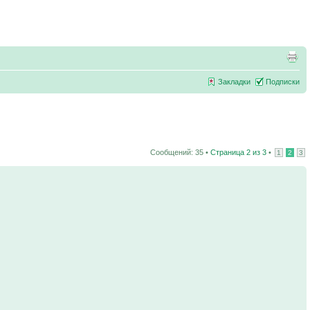
Закладки
Подписки
Сообщений: 35 •
Страница
2
из
3
•
1
2
3