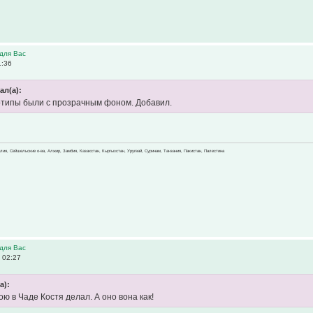
для Вас
1:36
ал(а):
отипы были с прозрачным фоном. Добавил.
зилия, Сейшельские о-ва, Алжир, Замбия, Казахстан, Кыргызстан, Уругвай, Суринам, Танзания, Пакистан, Палестина
для Вас
 02:27
а):
ою в Чаде Костя делал. А оно вона как!