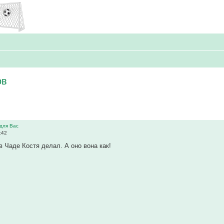
ов
для Вас
:42
в Чаде Костя делал. А оно вона как!