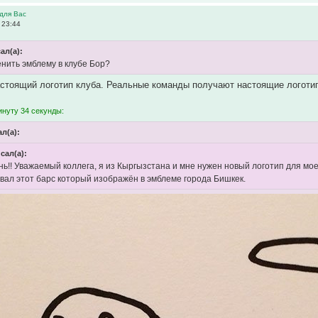
для Вас
 23:44
ал(а):
нить эмблему в клубе Бор?
астоящий логотип клуба. Реальные команды получают настоящие логоти
инуту 34 секунды:
л(а):
сал(а):
ь!! Уважаемый коллега, я из Кыргызстана и мне нужен новый логотип для моег
вал этот барс который изображён в эмблеме города Бишкек.