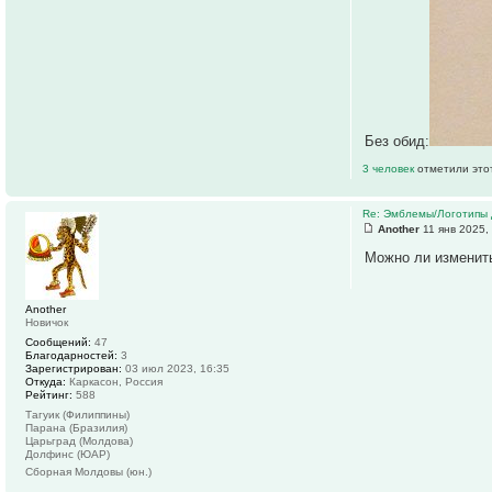
Без обид:
3 человек
отметили это
Re: Эмблемы/Логотипы 
Another
11 янв 2025,
Можно ли изменит
Another
Новичок
Сообщений:
47
Благодарностей:
3
Зарегистрирован:
03 июл 2023, 16:35
Откуда:
Каркасон, Россия
Рейтинг:
588
Тагуик (Филиппины)
Парана (Бразилия)
Царьград (Молдова)
Долфинс (ЮАР)
Сборная Молдовы (юн.)