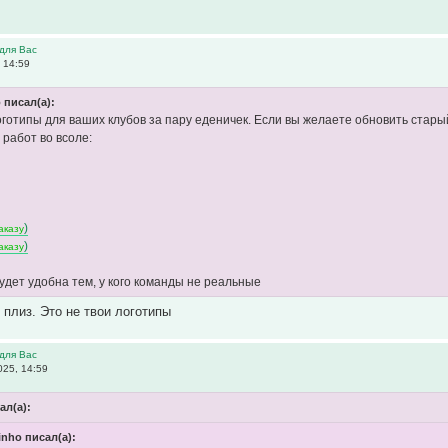
для Вас
 14:59
 писал(а):
готипы для ваших клубов за пару еденичек. Если вы желаете обновить стары
работ во всоле:
)
аказу
)
аказу
удет удобна тем, у кого команды не реальные
 плиз. Это не твои логотипы
для Вас
025, 14:59
ал(а):
nho писал(а):