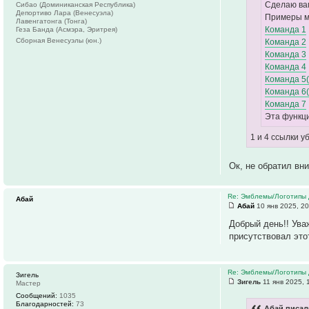
Сделаю вам
Сибао (Доминиканская Республика)
Депортиво Лара (Венесуэла)
Примеры мо
Лавенгатонга (Тонга)
Команда 1
Геза Банда (Асмэра, Эритрея)
Сборная Венесуэлы (юн.)
Команда 2
Команда 3
Команда 4
Команда 5
Команда 6
Команда 7
Эта функци
1 и 4 ссылки у
Ок, не обратил вн
Re: Эмблемы/Логотипы 
Абай
Абай
10 янв 2025, 20
Добрый день!! Ува
присутствовал это
Re: Эмблемы/Логотипы 
Зигель
Зигель
11 янв 2025, 
Мастер
Сообщений:
1035
Благодарностей:
73
Абай писал(