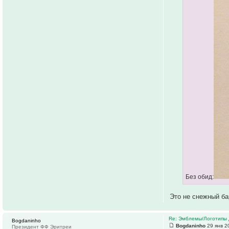
Без обид:
Это не снежный б
Re: Эмблемы/Логотипы 
Bogdaninho
Bogdaninho
29 янв 2
Президент ФФ Эритреи