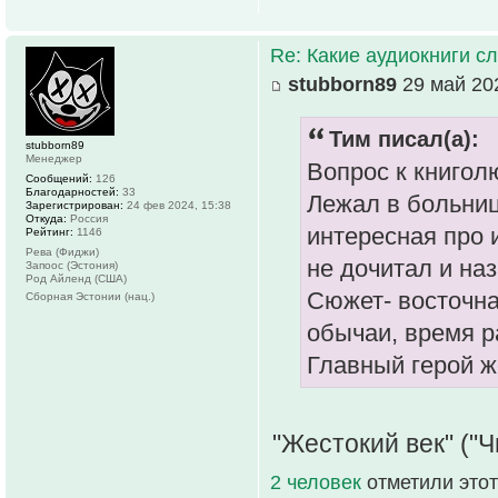
Re: Какие аудиокниги 
stubborn89
29 май 202
Тим писал(а):
stubborn89
Менеджер
Вопрос к книгол
Сообщений:
126
Благодарностей:
33
Лежал в больниц
Зарегистрирован:
24 фев 2024, 15:38
Откуда:
Россия
интересная про 
Рейтинг:
1146
Рева (Фиджи)
не дочитал и на
Запоос (Эстония)
Род Айленд (США)
Сюжет- восточна
Сборная Эстонии (нац.)
обычаи, время р
Главный герой ж
"Жестокий век" ("
2 человек
отметили этот