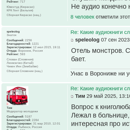
Рейтинг:
717
Не аудио конечно 
Ювентуд (Кюрасао)
КРК Гент (Бельгия)
Сборная Кюрасао (нац.)
8 человек
отметили этот
Re: Какие аудиокниги 
speleolog
Знаток
speleolog
07 сен 2023
Сообщений:
2256
Благодарностей:
1221
Зарегистрирован:
12 июл 2015, 19:11
Отель монстров. С
Откуда:
Воронеж, Россия
Рейтинг:
593
бает.
Слован (Словения)
Линмэнчжэ (Китай)
Чикен Инн (Зимбабве)
Сборная Словении (нац.)
Унас в Ворониже ни ус
Re: Какие аудиокниги 
Тим
29 май 2025, 13:1
Вопрос к книголюб
Тим
Модератор молодежи
Лежал в больнице,
Сообщений:
5187
Благодарностей:
2284
интересная про ис
Зарегистрирован:
31 мар 2010, 12:01
Откуда:
Рыбинск, Россия