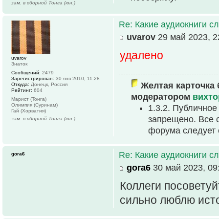
зам. в сборной Тонга (юн.)
Re: Какие аудиокниги 
uvarov
29 май 2023, 2
удалено
uvarov
Знаток
Сообщений:
2479
Зарегистрирован:
30 янв 2010, 11:28
Желтая карточка 
Откуда:
Донецк, Россия
Рейтинг:
604
модератором
вихто
Марист (Тонга)
Олимпия (Суринам)
1.3.2. Публично
Гай (Хорватия)
запрещено. Все 
зам. в сборной Тонга (юн.)
форума следует 
Re: Какие аудиокниги 
gora6
gora6
30 май 2023, 09
Коллеги посоветуй
сильно люблю исто