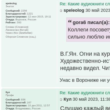
Re: Какие аудиокниги 
speleolog
Знаток
speleolog
30 май 2023
Сообщений:
2256
Благодарностей:
1221
Зарегистрирован:
12 июл 2015, 19:11
Откуда:
Воронеж, Россия
gora6 писал(а):
Рейтинг:
593
Слован (Словения)
Коллеги посовет
Линмэнчжэ (Китай)
Чикен Инн (Зимбабве)
сильно люблю ис
Сборная Словении (нац.)
В.Г.Ян. Огни на ку
Художественно-ист
недавно видел. Чи
Унас в Ворониже ни ус
Re: Какие аудиокниги 
Кул
Профи
Кул
30 май 2023, 11:3
Сообщений:
936
Благодарностей:
167
Зарегистрирован:
10 дек 2011, 12:57
Слушаю каждый веч
Откуда:
Владикавказ, Россия