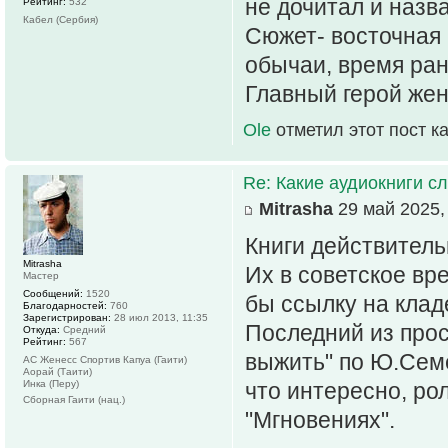
не дочитал и назв
Рейтинг:
532
Кабел (Сербия)
Сюжет- восточная 
обычаи, время ран
Главный герой жен
Ole
отметил этот пост к
Re: Какие аудиокниги 
Mitrasha
29 май 2025,
Книги действитель
Mitrasha
Их в советское вре
Мастер
Сообщений:
1520
бы ссылку на клад
Благодарностей:
760
Зарегистрирован:
28 июл 2013, 11:35
Последний из про
Откуда:
Средний
Рейтинг:
567
выжить" по Ю.Сем
АС Женесс Спортив Капуа (Гаити)
Аорай (Таити)
Инка (Перу)
что интересно, рол
Сборная Гаити (нац.)
"Мгновениях".