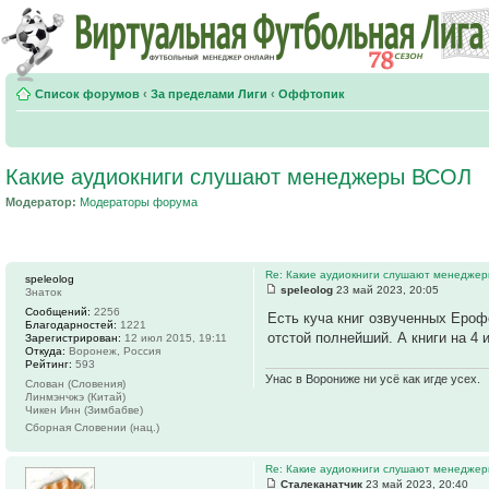
Список форумов
‹
За пределами Лиги
‹
Оффтопик
Какие аудиокниги слушают менеджеры ВСОЛ
Модератор:
Модераторы форума
Re: Какие аудиокниги слушают менедже
speleolog
speleolog
23 май 2023, 20:05
Знаток
Сообщений:
2256
Есть куча книг озвученных Ероф
Благодарностей:
1221
отстой полнейший. А книги на 4 и
Зарегистрирован:
12 июл 2015, 19:11
Откуда:
Воронеж, Россия
Рейтинг:
593
Унас в Ворониже ни усё как игде усех.
Слован (Словения)
Линмэнчжэ (Китай)
Чикен Инн (Зимбабве)
Сборная Словении (нац.)
Re: Какие аудиокниги слушают менедже
Сталеканатчик
23 май 2023, 20:40