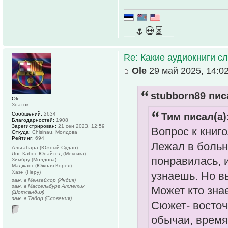
__
🌷💀⏳
__
Re: Какие аудиокниги 
Ole
29 май 2025, 14:0
stubborn89 пис
Ole
Знаток
Сообщений:
2634
Тим писал(а)
Благодарностей:
1908
Зарегистрирован:
21 сен 2023, 12:59
Вопрос к книг
Откуда:
Chisinau, Молдова
Рейтинг:
694
Лежал в больн
Альтабара (Южный Судан)
Лос-Кабос Юнайтед (Мексика)
понравилась, 
Зимбру (Молдова)
Маджанг (Южная Корея)
Хаэн (Перу)
узнаешь. Но в
зам. в Менгейлор (Индия)
зам. в Массельбург Атлетик
Может кто зна
(Шотландия)
зам. в Табор (Словения)
Сюжет- восточ
обычаи, время