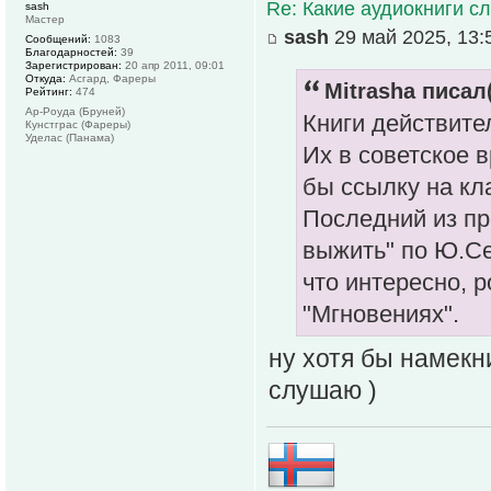
Re: Какие аудиокниги 
sash
Мастер
sash
29 май 2025, 13:
Сообщений:
1083
Благодарностей:
39
Зарегистрирован:
20 апр 2011, 09:01
Откуда:
Асгард, Фареры
Mitrasha писал(
Рейтинг:
474
Ар-Роуда (Бруней)
Книги действите
Кунстграс (Фареры)
Уделас (Панама)
Их в советское в
бы ссылку на кл
Последний из пр
выжить" по Ю.С
что интересно, р
"Мгновениях".
ну хотя бы намекни
слушаю )