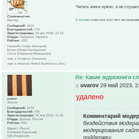
Читать книги нужно, а не слушат
Сталеканатчик
4 человек
отметили этот пост как понрав
Мастер
Сообщений:
1615
Благодарностей:
178
Зарегистрирован:
04 дек 2008, 22:15
Откуда:
Харцизьк, Украина
Рейтинг:
410
Саншайн Старс (Нигерия)
Белеп (Новая Каледония)
Слога (Северная Македония)
зам. в Олимпик (Украина)
зам. в сборной Новой Каледонии (юн.)
Re: Какие аудиокниги 
uvarov
29 май 2023, 2
удалено
uvarov
Знаток
Сообщений:
2479
Благодарностей:
756
Комментарий моде
Зарегистрирован:
30 янв 2010, 11:28
Откуда:
Донецк, Россия
бездействия модера
Рейтинг:
604
Марист (Тонга)
модерирования сайт
Олимпия (Суринам)
Гай (Хорватия)
поддержку.