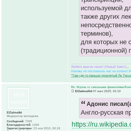
используемой дл
также других ле
непосредственно
терминов),
для которых не 
(традиционной) п
Любите врагов своих! (Новый Завет)
...
Никому не поставить нас на колени! 
"Там где-то раньше проклятый Ле Тисье
Re: Игроки со смешными фамилиями/Ком
ElZabivallid
07 июл 2025, 02:10
Адонис писал(а
Англо-русская п
ElZabivallid
Модератор молодежи
Сообщений:
7265
https://ru.wikipedia.
Благодарностей:
1346
Зарегистрирован:
23 ноя 2010, 00:18