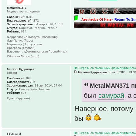
MetalMAN371
Модератор молодежи
Сообщений:
8349
→
Aesthetics Of Hate
-
Return To St
Благодарностей:
272
Зарегистрирован:
04 мар 2010, 13:51
Откуда:
Барнаул, Родино, Россия
Рейтинг:
674
Ферровиарио (Мапуто, Мозамбик)
Лао Полис (Лаос)
Маритиму (Португалия)
Прогресо (Уругвай)
Барселона (Доминиканская Республика)
Сборная Лаоса (мол.)
Re: Игроки со смешными фамилиями/Ком
Михаил Кудрявцев
Михаил Кудрявцев
08 июл 2025, 13:3
Профи
Сообщений:
896
Благодарностей:
5
MetalMAN371 пи
Зарегистрирован:
18 авг 2014, 07:04
Откуда:
Новокузнецк, Россия
Рейтинг:
526
был
самурай
, а
Купер (Уругвай)
Наверное, потому
бы
Re: Игроки со смешными фамилиями/Ком
Ekklesiast