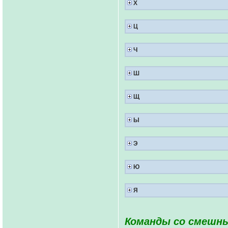
Х
Ц
Ч
Ш
Щ
Ы
Э
Ю
Я
Команды со смешны