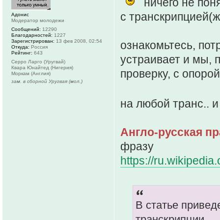
ничего не пон
с транскрипцией(ж
Адонис
Модератор молодежи
Сообщений:
12290
Благодарностей:
1227
Зарегистрирован:
13 фев 2008, 02:54
ознакомьтесь, пот
Откуда:
Россия
Рейтинг:
643
устраивает и мы, 
Серро Ларго (Уругвай)
Квара Юнайтед (Нигерия)
проверку, с опорой
Моркам (Англия)
зам. в сборной Уругвая (мол.)
на любой транс.. 
Англо-русская пр
фразу
https://ru.wikipedia.
В статье привед
транскрипции,