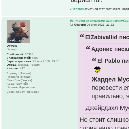
2 человек
отметили этот пост как понрав
Re: Игроки со смешными фамилиями/Ком
Offworld
06 июл 2025, 21:52
ElZabivallid пис
Offworld
Адонис писал
Эксперт
Сообщений:
35304
Благодарностей:
4300
El Pablo пи
Зарегистрирован:
22 ноя 2010, 13:43
Откуда:
Москва, Россия
Рейтинг:
942
Борнмут (Англия)
Пролайн (Уганда)
Жардел Му
Сент-Эли (Гвиана)
АБДБ (Бруней)
перевести е
Пелотас (Бразилия)
Сборная Брунея (мол.)
правильно, я
Джейрдэхл М
Не стоит слишко
слова надо тран