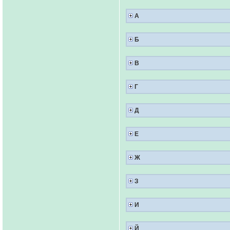
А
Б
В
Г
Д
Е
Ж
З
И
Й