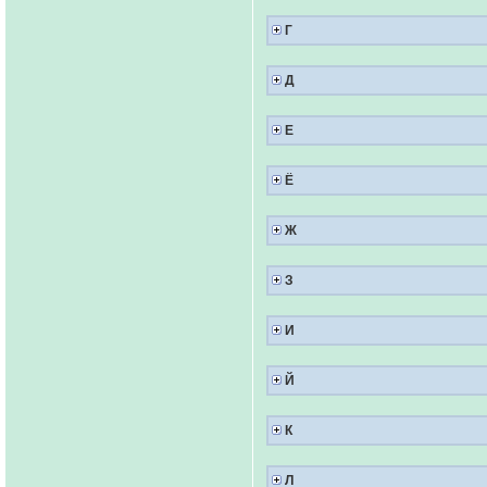
Г
Д
Е
Ё
Ж
З
И
Й
К
Л