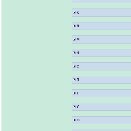
К
Л
М
Н
О
П
Т
У
Ф