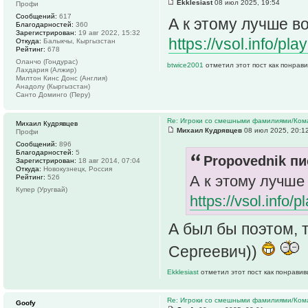
Ekklesiast
08 июл 2025, 19:54
Профи
Сообщений:
617
А к этому лучше в
Благодарностей:
360
Зарегистрирован:
19 авг 2022, 15:32
https://vsol.info/
Откуда:
Балыкчы, Кыргызстан
Рейтинг:
678
Оланчо (Гондурас)
btwice2001
отметил этот пост как понрав
Лахдария (Алжир)
Милтон Кинс Донс (Англия)
Анадолу (Кыргызстан)
Санто Доминго (Перу)
Re: Игроки со смешными фамилиями/Ком
Михаил Кудрявцев
Михаил Кудрявцев
08 июл 2025, 20:1
Профи
Сообщений:
896
Благодарностей:
5
Propovednik пи
Зарегистрирован:
18 авг 2014, 07:04
Откуда:
Новокузнецк, Россия
А к этому лучше
Рейтинг:
526
Купер (Уругвай)
https://vsol.info
А был бы поэтом, 
Сергеевич))
Ekklesiast
отметил этот пост как понравив
Re: Игроки со смешными фамилиями/Ком
Goofy