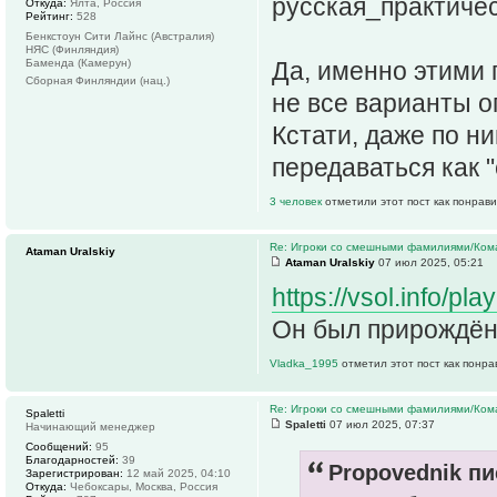
русская_практиче
Откуда:
Ялта, Россия
Рейтинг:
528
Бенкстоун Сити Лайнс (Австралия)
НЯС (Финляндия)
Баменда (Камерун)
Да, именно этими 
Сборная Финляндии (нац.)
не все варианты о
Кстати, даже по ни
передаваться как "
3 человек
отметили этот пост как понрав
Re: Игроки со смешными фамилиями/Ком
Ataman Uralskiy
Ataman Uralskiy
07 июл 2025, 05:21
https://vsol.info/p
Он был прирождённ
Vladka_1995
отметил этот пост как понр
Re: Игроки со смешными фамилиями/Ком
Spaletti
Spaletti
07 июл 2025, 07:37
Начинающий менеджер
Сообщений:
95
Благодарностей:
39
Propovednik пи
Зарегистрирован:
12 май 2025, 04:10
Откуда:
Чебоксары, Москва, Россия