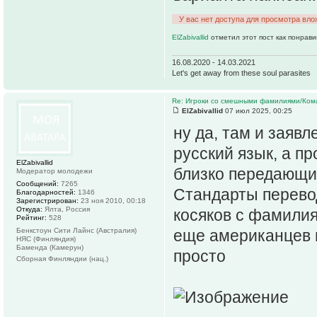
У вас нет доступа для просмотра вло
ElZabivallid
отметил этот пост как понрав
16.08.2020 - 14.03.2021
Let's get away from these soul parasites
Re: Игроки со смешными фамилиями/Ком
ElZabivallid
07 июл 2025, 00:25
ну да, там и заяв
русский язык, а п
ElZabivallid
близко передающим
Модератор молодежи
Сообщений:
7265
Стандарты перево
Благодарностей:
1346
Зарегистрирован:
23 ноя 2010, 00:18
Откуда:
Ялта, Россия
косяков с фамилия
Рейтинг:
528
Бенкстоун Сити Лайнс (Австралия)
еще американцев и
НЯС (Финляндия)
Баменда (Камерун)
просто
Сборная Финляндии (нац.)