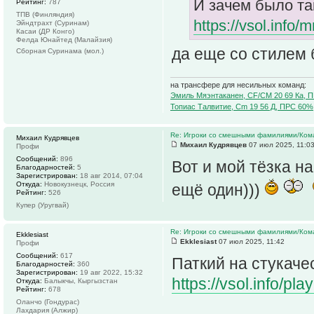
И зачем было так
Рейтинг:
787
ТПВ (Финляндия)
https://vsol.info
Эйндтрахт (Суринам)
Касаи (ДР Конго)
Фелда Юнайтед (Малайзия)
да еще со стилем б
Сборная Суринама (мол.)
на трансфере для несильных команд:
Эмиль Мяэнтаканен, CF/CM 20 69 Ка, 
Топиас Талвитие, Cm 19 56 Д, ПРС 60%
Re: Игроки со смешными фамилиями/Ком
Михаил Кудрявцев
Михаил Кудрявцев
07 июл 2025, 11:0
Профи
Сообщений:
896
Вот и мой тёзка 
Благодарностей:
5
Зарегистрирован:
18 авг 2014, 07:04
Откуда:
Новокузнецк, Россия
ещё один)))
Рейтинг:
526
Купер (Уругвай)
Re: Игроки со смешными фамилиями/Ком
Ekklesiast
Ekklesiast
07 июл 2025, 11:42
Профи
Сообщений:
617
Паткий на стукаче
Благодарностей:
360
Зарегистрирован:
19 авг 2022, 15:32
https://vsol.info/
Откуда:
Балыкчы, Кыргызстан
Рейтинг:
678
Оланчо (Гондурас)
Лахдария (Алжир)