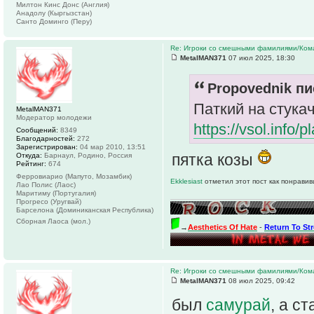
Милтон Кинс Донс (Англия)
Анадолу (Кыргызстан)
Санто Доминго (Перу)
Re: Игроки со смешными фамилиями/Ком
MetalMAN371
07 июл 2025, 18:30
Propovednik пи
Паткий на стука
MetalMAN371
Модератор молодежи
https://vsol.info
Сообщений:
8349
Благодарностей:
272
Зарегистрирован:
04 мар 2010, 13:51
пятка козы
Откуда:
Барнаул, Родино, Россия
Рейтинг:
674
Ферровиарио (Мапуто, Мозамбик)
Ekklesiast
отметил этот пост как понравив
Лао Полис (Лаос)
Маритиму (Португалия)
Прогресо (Уругвай)
Барселона (Доминиканская Республика)
Сборная Лаоса (мол.)
→
Aesthetics Of Hate
-
Return To St
Re: Игроки со смешными фамилиями/Ком
MetalMAN371
08 июл 2025, 09:42
был
самурай
, а с