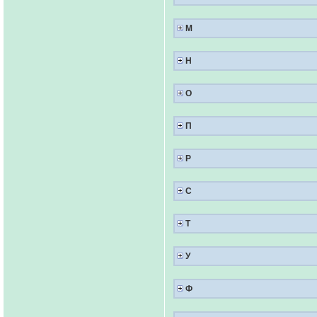
М
Н
О
П
Р
С
Т
У
Ф