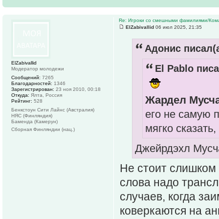
Re: Игроки со смешными фамилиями/Ком
ElZabivallid
06 июл 2025, 21:35
Адонис писал(а
ElZabivallid
El Pablo писа
Модератор молодежи
Сообщений:
7265
Благодарностей:
1346
Зарегистрирован:
23 ноя 2010, 00:18
Откуда:
Ялта, Россия
Жардел Мусч
Рейтинг:
528
Бенкстоун Сити Лайнс (Австралия)
его не самую 
НЯС (Финляндия)
Баменда (Камерун)
мягко сказать,
Сборная Финляндии (нац.)
Джейрдэхл Мус
Не стоит слишком 
слова надо трансл
случаев, когда за
коверкаются на ан