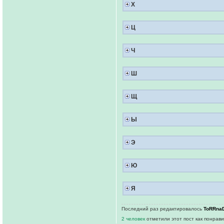
Х
Ц
Ч
Ш
Щ
Ы
Э
Ю
Я
Последний раз редактировалось
ToRRna
2 человек
отметили этот пост как понрав