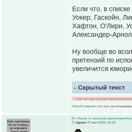
Если что, в списк
Уокер, Гаскойн, Ли
Хафтон, О'Лири, У
Александер-Арноль
Ну вообще во всол
претензий по исп
увеличится юмори
Скрытый текст
У вас нет доступа для просмотра вло
Offworld
отметил этот пост как понравивш
Re: Игроки со смешными фамилиями/Ком
Адонис
07 июл 2025, 01:20