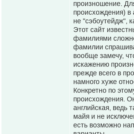
произношение. Для
происхождения) в 
не "сэбоутейдж", 
Этот сайт известн
фамилиями сложне
фамилии спрашива
вообще замечу, чт
искажению произно
прежде всего в пр
намного хуже отно
Конкретно по этому
происхождения. Он
английская, ведь 
майя и не исключе
есть возможно на
варианты.