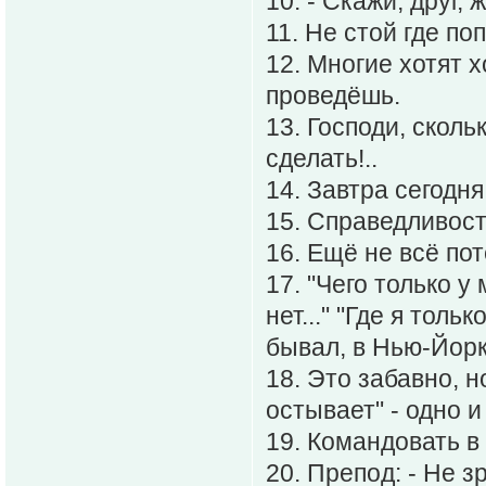
10. - Скажи, друг
11. Не стой где по
12. Многие хотят 
проведёшь.
13. Господи, сколь
сделать!..
14. Завтра сегодня
15. Справедливость
16. Ещё не всё пот
17. "Чего только у
нет..." "Где я тол
бывал, в Нью-Йорк
18. Это забавно, н
остывает" - одно и
19. Командовать в
20. Препoд: - Не з