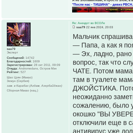
"После нас - ТИШИНА" - девиз РВСН.
Re: Анекдот во ВСОЛе
saa79
22 янв 2024, 20:03
Мальчик спрашивае
— Папа, а как я п
saa79
— Эх, ладно, рано
Эксперт
Сообщений:
14742
вопрос, так что с
Благодарностей:
1609
Зарегистрирован:
28 окт 2011, 09:09
Откуда:
Andromedans, Остров Мэн
ЧАТЕ. Потом мама
Рейтинг:
527
Шао Цзян (Макао)
там в туалете мам
Земун (Сербия)
зам. в Карабах (Агдам, Азербайджан)
ДЖОЙСТИКА. Потом
Сборная Макао (нац.)
неожиданно замети
сожалению, было 
окошко "ВЫ УВЕР
отключили еще в
антивирус уже до