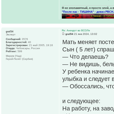
Я не злопамятный, я просто злой, а 
"После нас - ТИШИНА" - девиз РВСН.
Re: Анекдот во ВСОЛе
graf34
graf34
21 янв 2024, 13:02
Эксперт
Сообщений:
3576
Мать меняет посте
Благодарностей:
40
Зарегистрирован:
21 май 2005, 19:16
Сын ( 5 лет) спра
Откуда:
Чебоксары, Россия
Рейтинг:
599
— Что делаешь?
Мирим (Чад)
Герой-Полёт (Сербия)
— Не видишь, бел
У ребенка начинае
улыбка и следует 
— Обоссались, чт
и следующее:
На работу, на зав