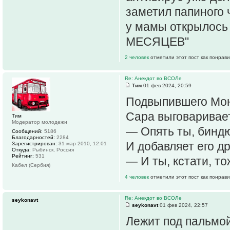
заметил папиного
у мамы открылос
МЕСЯЦЕВ"
2 человек
отметили этот пост как понрав
Re: Анекдот во ВСОЛе
Тим
01 фев 2024, 20:59
Подвыпившего Мон
Сара выговаривае
Тим
Модератор молодежи
— Опять ты, биндю
Сообщений:
5186
Благодарностей:
2284
И добавляет его др
Зарегистрирован:
31 мар 2010, 12:01
Откуда:
Рыбинск, Россия
Рейтинг:
531
— И ты, кстати, то
Кабел (Сербия)
4 человек
отметили этот пост как понрав
Re: Анекдот во ВСОЛе
seykonavt
seykonavt
01 фев 2024, 22:57
Лежит под пальмой 