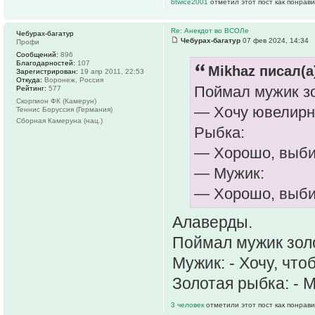
btwice2001
отметил этот пост как понрав
Re: Анекдот во ВСОЛе
Чебурах-багатур
Чебурах-багатур
07 фев 2024, 14:34
Профи
Сообщений:
896
Благодарностей:
107
Mikhaz писал(а
Зарегистрирован:
19 апр 2011, 22:53
Откуда:
Воронеж, Россия
Поймал мужик з
Рейтинг:
577
Скорпион ФК (Камерун)
— Хочу ювелирны
Теннис Боруссия (Германия)
Сборная Камеруна (нац.)
Рыбка:
— Хорошо, выбира
— Мужик:
— Хорошо, выбир
Алаверды.
Поймал мужик зол
Мужик: - Хочу, что
Золотая рыбка: - М
3 человек
отметили этот пост как понрав