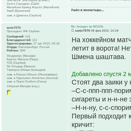
Эль-Энтаг Эль-Харби (Египет)
Сиэтл Саундерс (США)
Малайзия Армед Форсес (Малайзия)
Ушёл в монастырь...
Авай (Бразилия)
зам. в Црвенка (Сербия)
Re: Анекдот во ВСОЛе
sonic7070
sonic7070
08 фев 2024, 14:16
Президент ФФ Сербии
Сообщений:
119
На хоккейном матч
Благодарностей:
112
Зарегистрирован:
27 авг 2010, 00:18
летит в ворота! Не
Откуда:
Екатеринбург, Россия
Рейтинг:
890
Шмена шаштава.
Уондерерс (Малави)
Карлос Манучи (Перу)
ТСК (Сербия)
Ле Гельдар (Гвиана)
Такапуна (Новая Зеландия)
Добавлено спустя 2 м
зам. в Расинг Юнион (Люксембург)
зам. в Чарльтон Атлетик (Англия)
Стоят два заики у 
зам. в Порт-Толбот (Уэльс)
Сборная Малави (нац.)
–С-с-ппп-ппп-порим
сигареты и н-н-не 
–Н-н-ну, с-с-спори
Первый подходит к
кричит: