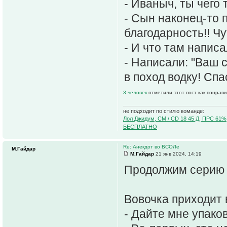
- Иваныч, ты чего
- Сын наконец-то 
благодарность!! Чу
- И что там напис
- Написали: "Ваш 
в поход водку! Сп
3 человек
отметили этот пост как понрав
не подходит по стилю команде:
Лол Джидум, CM / CD 18 45 Д, ПРС 61%
БЕСПЛАТНО
Re: Анекдот во ВСОЛе
М.Гайдар
М.Гайдар
21 янв 2024, 14:19
Продолжим серию 
Вовочка приходит 
- Дайте мне упако