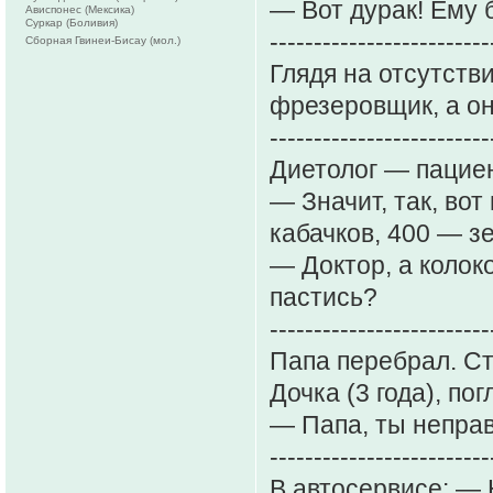
— Вот дурак! Ему б
Ависпонес (Мексика)
Суркар (Боливия)
-------------------------
Сборная Гвинеи-Бисау (мол.)
Глядя на отсутстви
фрезеровщик, а он
-------------------------
Диетолог — пацие
— Значит, так, во
кабачков, 400 — з
— Доктор, а колок
пастись?
-------------------------
Папа перебрал. Ст
Дочка (3 года), по
— Папа, ты непра
-------------------------
В автосервисе: — 