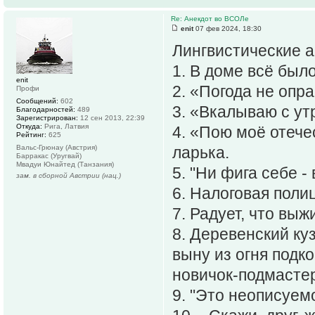
Re: Анекдот во ВСОЛе
enit
07 фев 2024, 18:30
Лингвистические 
1. В доме всё был
enit
2. «Погода не опр
Профи
Сообщений:
602
3. «Вкалываю с ут
Благодарностей:
489
Зарегистрирован:
12 сен 2013, 22:39
Откуда:
Рига, Латвия
4. «Пою моё отече
Рейтинг:
625
Вальс-Грюнау (Австрия)
ларька.
Барракас (Уругвай)
Мвадуи Юнайтед (Танзания)
5. "Ни фига себе -
зам. в сборной Австрии (нац.)
6. Налоговая поли
7. Радует, что выжи
8. Деревенский ку
выну из огня подко
новичок-подмастер
9. "Это неописуемо