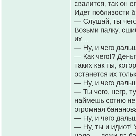
свалится, так он ег
Идет поблизости б
— Слушай, ты чег
Возьми палку, сши
их…
— Ну, и чего даль
— Как чего!? День
таких как ты, кото
останется их толь
— Ну, и чего даль
— Ты чего, негр, т
наймешь сотню нег
огромная бананова
— Ну, и чего даль
— Ну, ты и идиот! 
надо — лежи да б