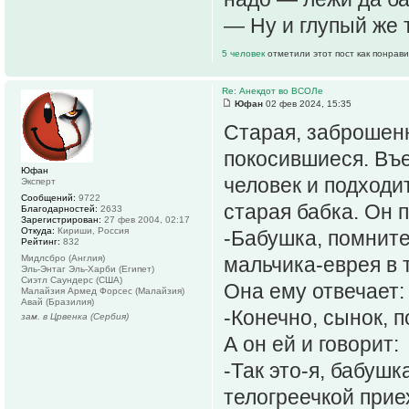
— Ну и глупый же 
5 человек
отметили этот пост как понрав
Re: Анекдот во ВСОЛе
Юфан
02 фев 2024, 15:35
Старая, заброшен
покосившиеся. Въе
Юфан
человек и подходи
Эксперт
Сообщений:
9722
старая бабка. Он п
Благодарностей:
2633
Зарегистрирован:
27 фев 2004, 02:17
Откуда:
Кириши, Россия
-Бабушка, помните
Рейтинг:
832
Мидлсбро (Англия)
мальчика-еврея в 
Эль-Энтаг Эль-Харби (Египет)
Сиэтл Саундерс (США)
Она ему отвечает:
Малайзия Армед Форсес (Малайзия)
Авай (Бразилия)
-Конечно, сынок, 
зам. в Црвенка (Сербия)
А он ей и говорит:
-Так это-я, бабушк
телогреечкой приех