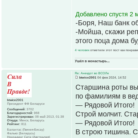
Добавлено спустя 2 м
-Боря, Наш банк о
-Мойша, скажи реп
этого поца дома бу
4 человек
отметили этот пост как понрав
Ушёл в монастырь...
Re: Анекдот во ВСОЛе
btwice2001
04 фев 2024, 14:52
Старшина роты выд
по фамилиям в вед
btwice2001
— Рядовой Итого!
Президент ФФ Беларуси
Сообщений:
3702
Строй молчит. Ста
Благодарностей:
968
Зарегистрирован:
08 май 2013, 01:38
Откуда:
Минск, Беларусь
— Рядовой Итого!
Рейтинг:
811
Балантас (Гвинея-Бисау)
В строю тишина. С
Фалько (Беларусь)
Нуноадинг Сити (Австралия)