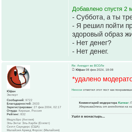
Добавлено спустя 2 м
- Суббота, а ты тр
- Я решил пойти п
здоровый образ жи
- Нет денег?
- Нет денег.
Re: Анекдот во ВСОЛе
Юфан
08 фев 2024, 18:08
*удалено модерат
Нинози
отметил этот пост как понравивш
Юфан
Эксперт
Сообщений:
9722
Комментарий модератора
Karwar
:
П
Благодарностей:
2633
Удерживайтесь от анекдотов на на
Зарегистрирован:
27 фев 2004, 02:17
Откуда:
Кириши, Россия
Рейтинг:
832
Ушёл в монастырь...
Мидлсбро (Англия)
Эль-Энтаг Эль-Харби (Египет)
Сиэтл Саундерс (США)
Малайзия Армед Форсес (Малайзия)