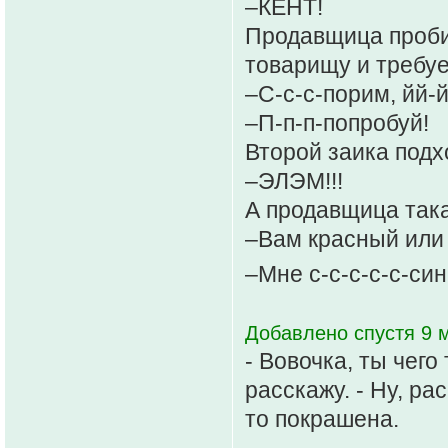
–КЕНТ!
Продавщица пробив
товарищу и требуе
–С-с-с-порим, йй-й
–П-п-п-попробуй!
Второй заика подхо
–ЭЛЭМ!!!
А продавщица така
–Вам красный или
–Мне с-с-с-с-с-си
Добавлено спустя 9 
- Вовочка, ты чего
расскажу. - Ну, ра
то покрашена.