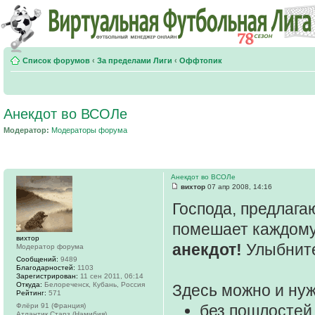
Список форумов
‹
За пределами Лиги
‹
Оффтопик
Анекдот во ВСОЛе
Модератор:
Модераторы форума
Анекдот во ВСОЛе
вихтор
07 апр 2008, 14:16
Господа, предлага
помешает каждому
вихтор
анекдот!
Улыбните
Модератор форума
Сообщений:
9489
Благодарностей:
1103
Зарегистрирован:
11 сен 2011, 06:14
Откуда:
Белореченск, Кубань, Россия
Здесь можно и нуж
Рейтинг:
571
Флёри 91 (Франция)
без пошлостей
Атлантик Старз (Намибия)