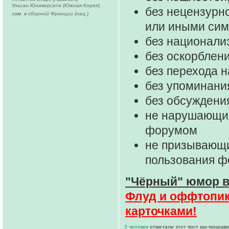
Ульсан Юниверсити (Южная Корея)
без нецензурно
зам. в сборной Франции (нац.)
или иными си
без национали
без оскорблени
без перехода 
без упоминани
без обсуждени
не нарушающие
форумом
не призывающи
пользования 
"Чёрный" юмор в
Флуд и оффтопик 
карточками!
3 человек
отметили этот пост как понрав