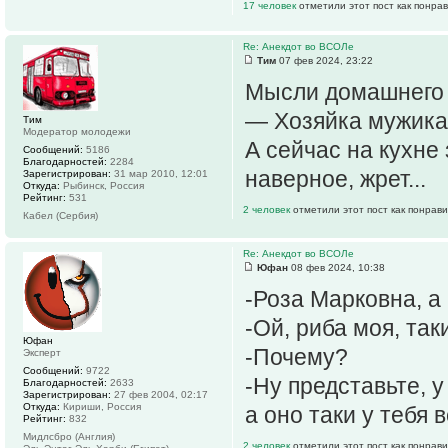
17 человек
отметили этот пост как понра
Re: Анекдот во ВСОЛе
Тим
07 фев 2024, 23:22
Мысли домашнего 
— Хозяйка мужика 
Тим
Модератор молодежи
А сейчас на кухне 
Сообщений:
5186
Благодарностей:
2284
наверное, жрет...
Зарегистрирован:
31 мар 2010, 12:01
Откуда:
Рыбинск, Россия
Рейтинг:
531
2 человек
отметили этот пост как понрав
Кабел (Сербия)
Re: Анекдот во ВСОЛе
Юфан
08 фев 2024, 10:38
-Роза Марковна, а
-Ой, риба моя, так
Юфан
-Почему?
Эксперт
Сообщений:
9722
-Ну представьте, у
Благодарностей:
2633
Зарегистрирован:
27 фев 2004, 02:17
Откуда:
Кириши, Россия
а оно таки у тебя 
Рейтинг:
832
Мидлсбро (Англия)
2 человек
отметили этот пост как понрав