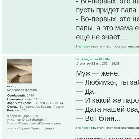
- Во-первых, это н
пусть придет папа
- Во-первых, это н
папы, а это мама е
еще не знает.....
2 человек
отметили этот пост как понрав
Re: Анекдот во ВСОЛе
вихтор
22 янв 2024, 19:38
Муж — жене:
— Любимая, ты за
вихтор
— Да.
Модератор форума
Сообщений:
9489
— И какой же пар
Благодарностей:
1103
Зарегистрирован:
11 сен 2011, 06:14
Откуда:
Белореченск, Кубань, Россия
— Дата нашей сва
Рейтинг:
571
Флёри 91 (Франция)
— Вот блин...
Атлантик Старз (Намибия)
Ульсан Юниверсити (Южная Корея)
3 человек
отметили этот пост как понрав
зам. в сборной Франции (нац.)
Я не злопамятный, я просто злой, а 