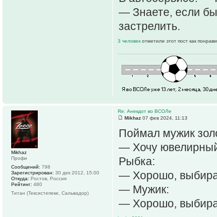
— Знаете, если бы
застрелить.
3 человек
отметили этот пост как понрав
Re: Анекдот во ВСОЛе
Mikhaz
07 фев 2024, 11:13
Поймал мужик зол
— Хочу ювелирный 
Mikhaz
Рыбка:
Профи
Сообщений:
798
— Хорошо, выбирай:
Зарегистрирован:
30 дек 2012, 15:00
Откуда:
Ростов, Россия
Рейтинг:
480
— Мужик:
Титан (Тексистепеке, Сальвадор)
— Хорошо, выбирай