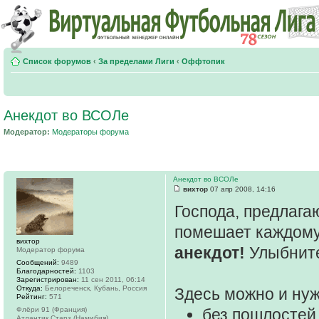
Список форумов
‹
За пределами Лиги
‹
Оффтопик
Анекдот во ВСОЛе
Модератор:
Модераторы форума
Анекдот во ВСОЛе
вихтор
07 апр 2008, 14:16
Господа, предлага
помешает каждому
вихтор
анекдот!
Улыбните
Модератор форума
Сообщений:
9489
Благодарностей:
1103
Зарегистрирован:
11 сен 2011, 06:14
Откуда:
Белореченск, Кубань, Россия
Здесь можно и нуж
Рейтинг:
571
Флёри 91 (Франция)
без пошлостей
Атлантик Старз (Намибия)