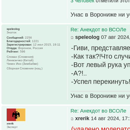
3 человек
отметили этот
Унас в Ворониже ни ус
Re: Анекдот во ВСОЛе
speleolog
Знаток
speleolog
07 авг 2024,
Сообщений:
2256
Благодарностей:
1221
Зарегистрирован:
12 июл 2015, 19:11
-Гиви, представляе
Откуда:
Воронеж, Россия
Рейтинг:
596
-Как так?!Что случ
Слован (Словения)
Линмэнчжэ (Китай)
-Вот левый рука у
Чикен Инн (Зимбабве)
Сборная Словении (нац.)
-А?!..
-Успел перекинуть
Унас в Ворониже ни ус
Re: Анекдот во ВСОЛе
xrerik
14 авг 2024, 17:
xrerik
Эксперт
(удалено модерат