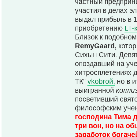
частный предпри
участия в делах э
выдал прибыль в 1
приобретению
LT-
Близок к подобном
RemyGaard,
котор
Сихын Сити. Девя
опоздавший на учен
хитросплетениях д
ТК"
vkobrой,
но в и
выигранной
колли
посветивший свят
философским уче
господина Тима 
три вон, но на об
заработок богаче