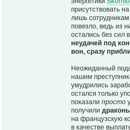
энергетики
Skornio
присутствовать на
лишь сотрудникам 
повезло, ведь из 
остались без сил 
неудачей под кон
вон, сразу прибл
Неожиданный подар
нашим преступникам
умудрились зарабо
остался только у
показали
просто
у
получили
драконы
на французскую 
в качестве выплат