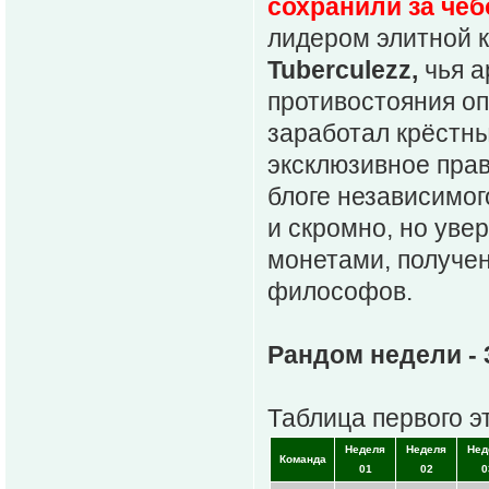
сохранили за чеб
лидером элитной 
Tuberculezz,
чья а
противостояния 
заработал крёстн
эксклюзивное прав
блоге независимо
и скромно, но уве
монетами, получе
философов.
Рандом недели - 
Таблица первого э
Неделя
Неделя
Нед
Команда
01
02
0