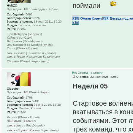
поймали
HANZO
Президент ФФ Тринидада и Тобаго
Сообщений:
5092
Благодарностей:
2526
🇰🇷 Южная Корея
🇰🇷 Беседа под к
Зарегистрирован:
13 июн 2011, 15:20
🇰🇷
Откуда:
Балхаш, Казахстан
Рейтинг:
601
3 де Фебреро (Боливия)
Хэйлсторм (США)
Ла Левата (Сан-Марино)
Эль Макерем де Махдия (Тунис)
Согот (Южная Корея)
зам. в Полис (Тринидад и Тобаго)
зам. в Туран (Кокшетау, Казахстан)
Сборная Южной Кореи (нац.)
Re: Стенка на стенку
Oldeuboi
23 июл 2025, 22:59
Неделя 05
Oldeuboi
Президент ФФ Южной Кореи
Сообщений:
1768
Благодарностей:
2491
Стартовое волнени
Зарегистрирован:
06 янв 2010, 18:25
Откуда:
Москва, Россия
вкатываться в кон
Рейтинг:
622
Янпхён (Южная Корея)
событиями. Этот
Ла Лувьер (Бельгия)
зам. в Киира Янг (Уганда)
трёх команд, что 
зам. в сборной Южной Кореи (нац.)