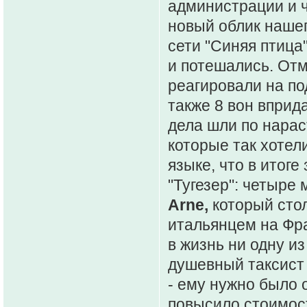
администрации и 
новый облик нашег
сети "Синяя птица"
и потешались. Отм
реагировали на по
также 8 вон вприд
дела шли по нара
которые так хотел
языке, что в итог
"Тугезер": четыре
Arne,
который сто
итальянцем на Фра
в жизнь ни одну из
душевный таксис
- ему нужно было 
повысило стоимос