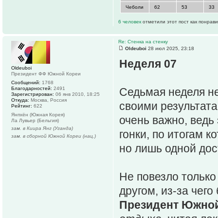
Чеболи
62
53
33
6 человек
отметили этот пост как понрав
Re: Стенка на стенку
Oldeuboi
28 июл 2025, 23:18
Неделя 07
Oldeuboi
Президент ФФ Южной Кореи
Сообщений:
1768
Благодарностей:
2491
Седьмая неделя не
Зарегистрирован:
06 янв 2010, 18:25
Откуда:
Москва, Россия
своими результата
Рейтинг:
622
Янпхён (Южная Корея)
очень важно, ведь
Ла Лувьер (Бельгия)
зам. в Киира Янг (Уганда)
гонки, по итогам к
зам. в сборной Южной Кореи (нац.)
но лишь одной до
Не повезло только
другом, из-за чег
Президент Южно