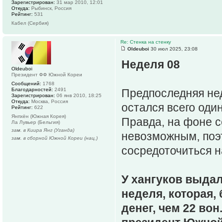
Зарегистрирован:
31 мар 2010, 12:01
Откуда:
Рыбинск, Россия
Рейтинг:
531
Кабел (Сербия)
Re: Стенка на стенку
Oldeuboi
30 июл 2025, 23:08
Неделя 08
Oldeuboi
Президент ФФ Южной Кореи
Сообщений:
1768
Благодарностей:
2491
Предпоследняя нед
Зарегистрирован:
06 янв 2010, 18:25
Откуда:
Москва, Россия
остался всего оди
Рейтинг:
622
Янпхён (Южная Корея)
Правда, на фоне с
Ла Лувьер (Бельгия)
зам. в Киира Янг (Уганда)
невозможным, поэт
зам. в сборной Южной Кореи (нац.)
сосредоточиться н
У хангуков выдал
неделя, которая,
денег, чем 22 вон