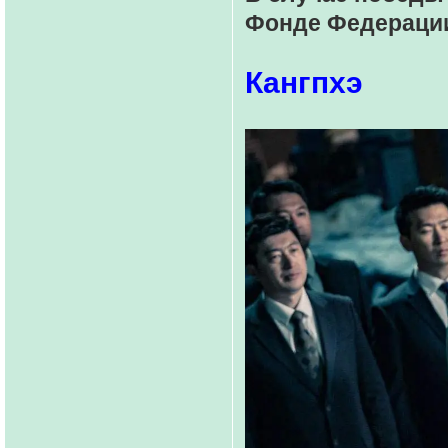
Фонде Федераци
Кангпхэ