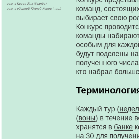
зам. в Киира Янг (Уганда)
команд, состоящих
зам. в сборной Южной Кореи (нац.)
выбирает свою рол
Конкурс проводитс
команды набирают 
особым для каждой
будут поделены на
полученного числа
кто набрал больше 
Терминология
Каждый тур (
неде
(
воны
) в течение в
хранятся в
банке
к
на 30 для получен