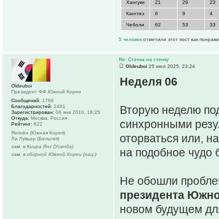
Хангуки
21
29
23
Кангпхэ
6
9
4
Чеболи
62
53
33
5 человек
отметили этот пост как понрав
Re: Стенка на стенку
Oldeuboi
25 июл 2025, 23:24
Неделя 06
Oldeuboi
Президент ФФ Южной Кореи
Сообщений:
1768
Благодарностей:
2491
Вторую неделю по
Зарегистрирован:
06 янв 2010, 18:25
Откуда:
Москва, Россия
синхронными резул
Рейтинг:
622
Янпхён (Южная Корея)
оторваться или, н
Ла Лувьер (Бельгия)
зам. в Киира Янг (Уганда)
на подобное чудо 
зам. в сборной Южной Кореи (нац.)
Не обошли проблем
президента Южно
новом будущем дл