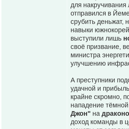
для накручивания
отправился в Йеме
срубить деньжат, 
навыки южнокорей
выступили лишь
н
своё призвание, в
министра энергет
улучшению инфрас
А преступники под
удачной и прибыл
крайне скромно, п
нападение тёмной
Джон"
на
драконо
доход команды в ц