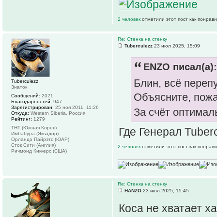
2 человек
отметили этот пост как понрав
Re: Стенка на стенку
Tuberculezz
23 июл 2025, 15:09
ENZO писал(а):
Блин, всё переп
Tuberculezz
Знаток
Объясните, пожа
Сообщений:
2021
Благодарностей:
947
Зарегистрирован:
25 ноя 2011, 11:26
За счёт оптимал
Откуда:
Western Siberia, Россия
Рейтинг:
1279
ТНТ (Южная Корея)
Где Генерал Tuber
Имбабура (Эквадор)
Орландо Пайрэтс (ЮАР)
Сток Сити (Англия)
2 человек
отметили этот пост как понрав
Ричмонд Киккерс (США)
Re: Стенка на стенку
HANZO
23 июл 2025, 15:45
Коса не хватает х