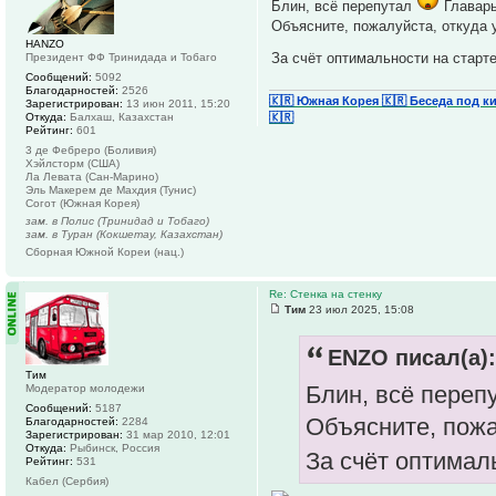
Блин, всё перепутал
Главарь
Объясните, пожалуйста, откуда 
HANZO
За счёт оптимальности на старт
Президент ФФ Тринидада и Тобаго
Сообщений:
5092
Благодарностей:
2526
🇰🇷 Южная Корея
🇰🇷 Беседа под к
Зарегистрирован:
13 июн 2011, 15:20
🇰🇷
Откуда:
Балхаш, Казахстан
Рейтинг:
601
3 де Фебреро (Боливия)
Хэйлсторм (США)
Ла Левата (Сан-Марино)
Эль Макерем де Махдия (Тунис)
Согот (Южная Корея)
зам. в Полис (Тринидад и Тобаго)
зам. в Туран (Кокшетау, Казахстан)
Сборная Южной Кореи (нац.)
Re: Стенка на стенку
Тим
23 июл 2025, 15:08
ENZO писал(а):
Тим
Блин, всё переп
Модератор молодежи
Сообщений:
5187
Объясните, пожа
Благодарностей:
2284
Зарегистрирован:
31 мар 2010, 12:01
Откуда:
Рыбинск, Россия
За счёт оптимал
Рейтинг:
531
Кабел (Сербия)