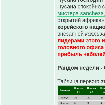
Пусана спокойно 
мистера sanchezа
открытий африкан
корейского нацио
внезапной
коллиз
лидерами этого и
головного офиса
прибыль чеболей 
Рандом недели - 
Таблица первого э
Неделя
Неделя
Нед
Команда
01
02
0
Хангуки
21
29
23
Кангпхэ
6
9
4