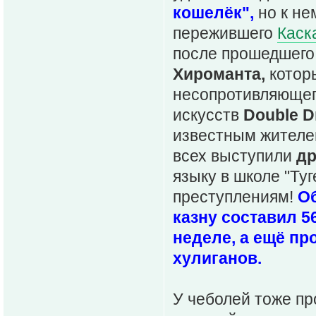
кошелёк",
но к не
пережившего
Каск
после прошедшего 
Хироманта,
котор
несопротивляющег
искусств
Double D
известным жител
всех выступили
др
языку в школе "Ту
преступлениям!
О
казну составил 5
неделе, а ещё п
хулиганов.
У чеболей тоже п