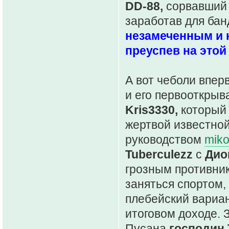
DD-88,
сорвавший 
заработав для бан
незамеченным и к
преуспев на этой
А вот чеболи впер
и его первооткры
Kris3330,
который 
жертвой известной
руководством
miko
Tuberculezz
с
Дио
грозным противни
заняться спортом
плебейский вариан
итоговом доходе. 
Пусана
господин