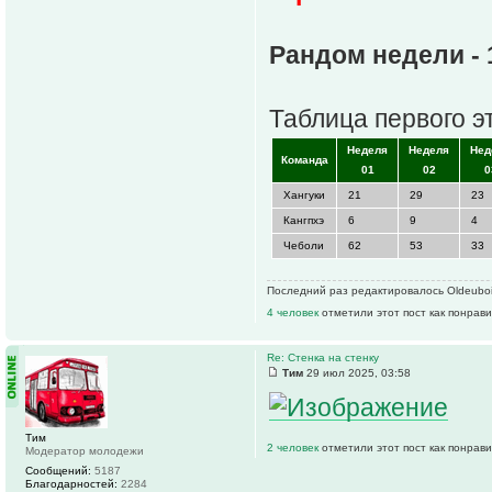
Рандом недели - 
Таблица первого э
Неделя
Неделя
Нед
Команда
01
02
0
Хангуки
21
29
23
Кангпхэ
6
9
4
Чеболи
62
53
33
Последний раз редактировалось Oldeuboi 
4 человек
отметили этот пост как понрав
Re: Стенка на стенку
Тим
29 июл 2025, 03:58
Тим
2 человек
отметили этот пост как понрав
Модератор молодежи
Сообщений:
5187
Благодарностей:
2284