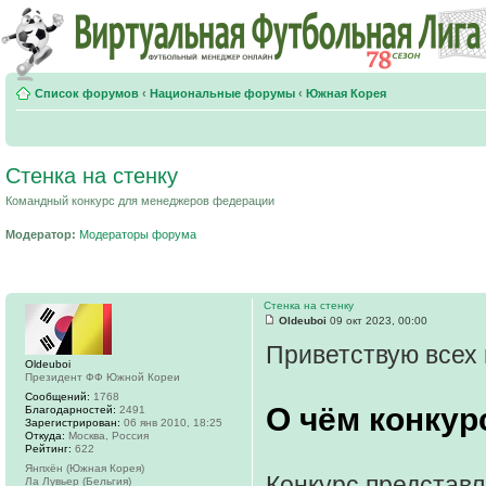
Список форумов
‹
Национальные форумы
‹
Южная Корея
Стенка на стенку
Командный конкурс для менеджеров федерации
Модератор:
Модераторы форума
Стенка на стенку
Oldeuboi
09 окт 2023, 00:00
Приветствую всех 
Oldeuboi
Президент ФФ Южной Кореи
Сообщений:
1768
О чём конкур
Благодарностей:
2491
Зарегистрирован:
06 янв 2010, 18:25
Откуда:
Москва, Россия
Рейтинг:
622
Янпхён (Южная Корея)
Конкурс представл
Ла Лувьер (Бельгия)