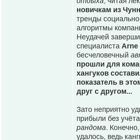
отдыха
, читая л
новичкам из Чунн
тренды социальной
алгоритмы компани
Неудачей заверши
специалиста
Arne
бесчеловечный
ав
прошли для кома
хангуков состави
показатель в это
друг с другом...
Зато неприятно уд
прибыли без учёт
рандома
. Конечно
удалось, ведь кан