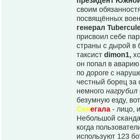
президент Южной
своим обязанност
посвящённых воен
генерал Tubercul
присвоил себе пар
страны с дырой в 
таксист
dimon1,
хо
он попал в аварию
по дороге с наруш
честный борец за
немного
нагрубил
безумную езду, во
Сен
егала
- лицо, 
Небольшой скандал
когда пользовател
используют 123 б