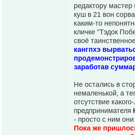
редактору мастер
куш в 21 вон сорв
каким-то непонятн
кличке "Тэдок Поб
своё таинственное
кангпхэ вырватьс
продемонстриров
заработав суммар
Не остались в сто
немаленькой, а те
отсутствие какого
предпринимателя
- просто с ним они
Пока же пришлось