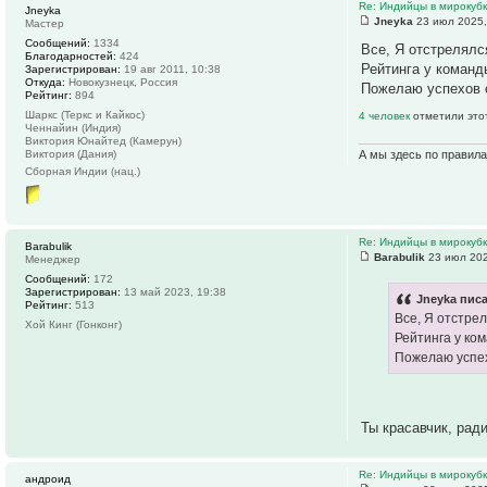
Re: Индийцы в мирокубка
Jneyka
Jneyka
23 июл 2025,
Мастер
Сообщений:
1334
Все, Я отстрелялс
Благодарностей:
424
Рейтинга у команд
Зарегистрирован:
19 авг 2011, 10:38
Откуда:
Новокузнецк, Россия
Пожелаю успехов 
Рейтинг:
894
Шаркс (Теркс и Кайкос)
4 человек
отметили это
Ченнайин (Индия)
Виктория Юнайтед (Камерун)
Виктория (Дания)
А мы здесь по правил
Сборная Индии (нац.)
Re: Индийцы в мирокубка
Barabulik
Barabulik
23 июл 202
Менеджер
Сообщений:
172
Зарегистрирован:
13 май 2023, 19:38
Jneyka писа
Рейтинг:
513
Все, Я отстре
Хой Кинг (Гонконг)
Рейтинга у ко
Пожелаю успе
Ты красавчик, рад
Re: Индийцы в мирокубка
андроид