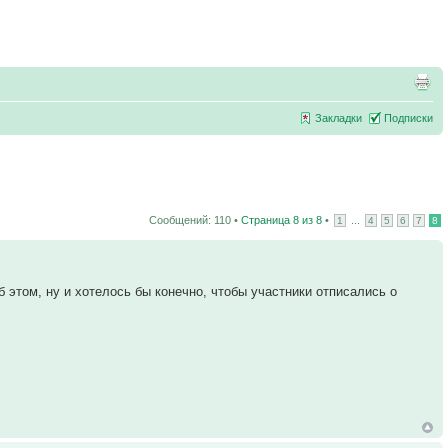
Закладки
Подписки
Сообщений: 110 •
Страница
8
из
8
•
...
1
4
5
6
7
8
этом, ну и хотелось бы конечно, чтобы участники отписались о