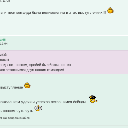
, 11:08
ты и твоя команда были великолепны в этих выступлениях!!!
х!!!
 12:04
л(а):
лялся)
манды нет совсем, жребий был безжалостен
хов оставшимся двум нашим командам!
 выступление
пожеланиям удачи и успехов оставшимся бойцам
ь совсем чуть-чуть
ст как понравившийся.