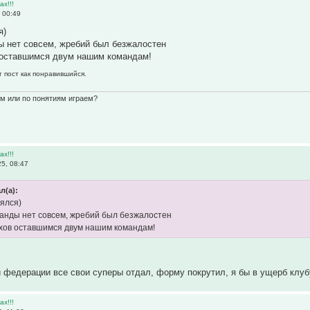
х!!!
 00:49
я)
ы нет совсем, жребий был безжалостен
оставшимся двум нашим командам!
т пост как понравившийся.
ам или по понятиям играем?
х!!!
5, 08:47
л(а):
лялся)
манды нет совсем, жребий был безжалостен
хов оставшимся двум нашим командам!
и федерации все свои суперы отдал, форму покрутил, я бы в ущерб клубу
х!!!