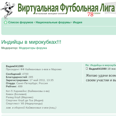
Список форумов
‹
Национальные форумы
‹
Индия
Индийцы в мирокубках!!!
Модератор:
Модераторы форума
Re: Индийцы в мирокубка
Вадим041080
Вадим041080
19 янв
Президент ФФ Каймановых о-вов и Марокко
Сообщений:
4700
Желаю удачи всем 
Благодарностей:
285
своем участии и в
Зарегистрирован:
17 май 2011, 13:35
Откуда:
Санкт-Петербург, Россия
Рейтинг:
489
Кет-5 Харикейнс (Каймановы о-ва)
Кивон (Боливия)
Рапид Клуб (Марокко)
Спортинг Клуб де Гоа (Индия)
Спортлюст '46 (Нидерланды)
зам. в сборной Каймановых о-вов (нац.)