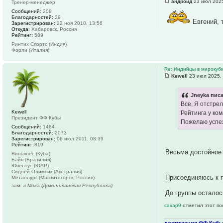
андроид
23 июл 2025
Тренер-менеджер
Сообщений:
208
Благодарностей:
29
Евгений, 
Зарегистрирован:
22 ноя 2010, 13:56
Откуда:
Хабаровск, Россия
Рейтинг:
589
Ринтих Спортс (Индия)
Форли (Италия)
Re: Индийцы в мирокубка
Kewell
23 июл 2025,
Jneyka писа
Все, Я отстре
Kewell
Рейтинга у ко
Президент ФФ Кубы
Пожелаю успе
Сообщений:
1484
Благодарностей:
2073
Зарегистрирован:
06 июл 2011, 08:39
Рейтинг:
819
Весьма достойное
Виньялес (Куба)
Байя (Бразилия)
Ювентус (ЮАР)
Сидней Олимпик (Австралия)
Присоединяюсь к 
Металлург (Магнитогорск, Россия)
зам. в Мока (Доминиканская Республика)
До группы осталос
caxap9
отметил этот по