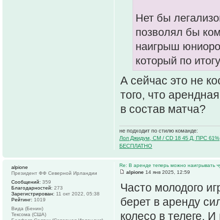
Нет бы легализо
позволял бы ком
наигрыш юниоров
который по итогу
А сейчас это не ко
того, что арендная
в состав матча?
не подходит по стилю команде:
Лол Джидум, CM / CD 18 45 Д, ПРС 61%
БЕСПЛАТНО
Re: В аренде теперь можно наигрывать чу
alpione
alpione
14 янв 2025, 12:59
Президент ФФ Северной Ирландии
Сообщений:
359
Часто молодого иг
Благодарностей:
273
Зарегистрирован:
11 окт 2022, 05:38
берет в аренду си
Рейтинг:
1019
Вида (Бенин)
колесо в телеге. 
Тексома (США)