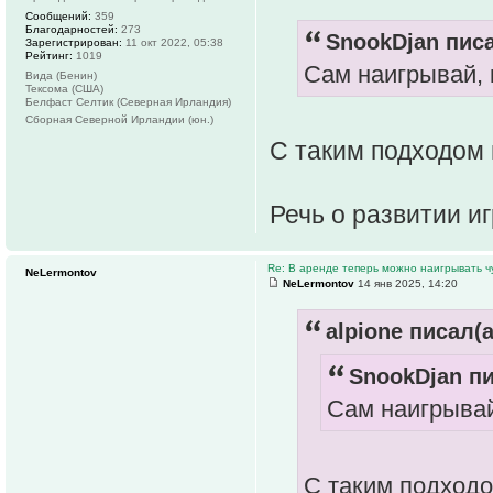
Сообщений:
359
Благодарностей:
273
SnookDjan писа
Зарегистрирован:
11 окт 2022, 05:38
Рейтинг:
1019
Сам наигрывай,
Вида (Бенин)
Тексома (США)
Белфаст Селтик (Северная Ирландия)
Сборная Северной Ирландии (юн.)
С таким подходом
Речь о развитии и
Re: В аренде теперь можно наигрывать чу
NeLermontov
NeLermontov
14 янв 2025, 14:20
alpione писал(а
SnookDjan пи
Сам наигрывай
С таким подход