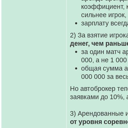
коэффициент, 
сильнее игрок
зарплату всегд
2) За взятие игро
денег, чем раньш
за один матч а
000, а не 1 00
общая сумма а
000 000 за весь
Но автоброкер те
заявками до 10%, 
3) Арендованные 
от уровня сорев