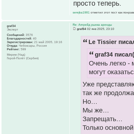
просто теперь.
serejka1981
отметил этот пост как понра
Re: Апгрейд рынка аренды
graf34
graf34
02 янв 2025, 23:10
Эксперт
Сообщений:
3576
Благодарностей:
40
Le Tissier писа
Зарегистрирован:
21 май 2005, 19:16
Откуда:
Чебоксары, Россия
Рейтинг:
599
graf34 писал(
Мирим (Чад)
Герой-Полёт (Сербия)
Очень легко -
могут оказать
Уже представляю
так же продолжа
Но…
Мы же…
Запрещать…
Только основно