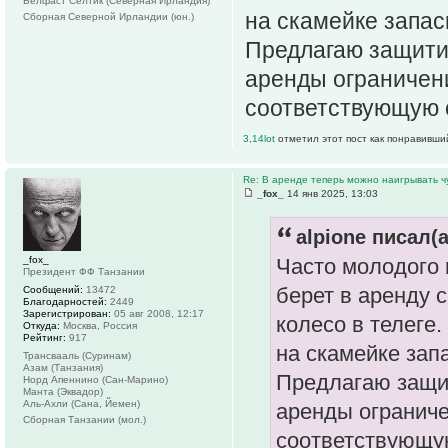
Белфаст Селтик (Северная Ирландия)
на скамейке запас
Сборная Северной Ирландии (юн.)
Предлагаю защитит
аренды ограничени
соответствующую 
3,14lot
отметил этот пост как понравивши
Re: В аренде теперь можно наигрывать чу
_fox_
14 янв 2025, 13:03
alpione писал(а
_fox_
Часто молодого 
Президент ФФ Танзании
берет в аренду с
Сообщений:
13472
Благодарностей:
2449
Зарегистрирован:
05 авг 2008, 12:17
колесо в телеге.
Откуда:
Москва, Россия
Рейтинг:
917
на скамейке зап
Трансвааль (Суринам)
Азам (Танзания)
Предлагаю защит
Норд Апеннино (Сан-Марино)
Манта (Эквадор)
Аль-Ахли (Сана, Йемен)
аренды ограниче
Сборная Танзании (мол.)
соответствующу