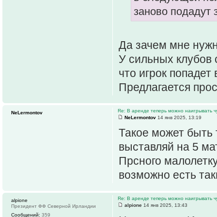
заново подадут з
Да зачем мне нужн
У сильных клубов 
что игрок попадет 
Предлагается про
Re: В аренде теперь можно наигрывать чу
NeLermontov
NeLermontov
14 янв 2025, 13:19
Такое может быть т
выставляй на 5 мат
Прсного малолетку 
возможно есть так
Re: В аренде теперь можно наигрывать чу
alpione
alpione
14 янв 2025, 13:43
Президент ФФ Северной Ирландии
Сообщений:
359