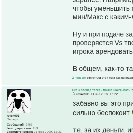
чтобы уменьшить 
мин/Макс с каким-
Ну и при подаче за
проверяется Vs тв
игрока арендовать 
В общем, как-то т
2 человек
отметили этот пост как понрав
Re: В аренде теперь можно наигрывать чу
revolt001
14 янв 2025, 16:22
забавно вы это пр
сильно беспокоит
revolt001
Эксперт
Сообщений:
5486
т.е. за их деньги,
Благодарностей:
153
Зарегистрирован:
21 фев 2009, 12:31