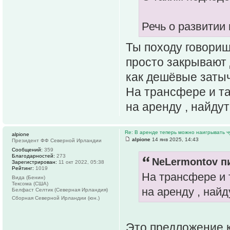
Речь о развитии
Ты походу говориш
просто закрывают 
как дешёвые затычк
На трансфере и та
на аренду , найду
Re: В аренде теперь можно наигрывать чу
alpione
alpione
14 янв 2025, 14:43
Президент ФФ Северной Ирландии
Сообщений:
359
Благодарностей:
273
NeLermontov пи
Зарегистрирован:
11 окт 2022, 05:38
Рейтинг:
1019
На трансфере и 
Вида (Бенин)
Тексома (США)
на аренду , най
Белфаст Селтик (Северная Ирландия)
Сборная Северной Ирландии (юн.)
Это предложение 