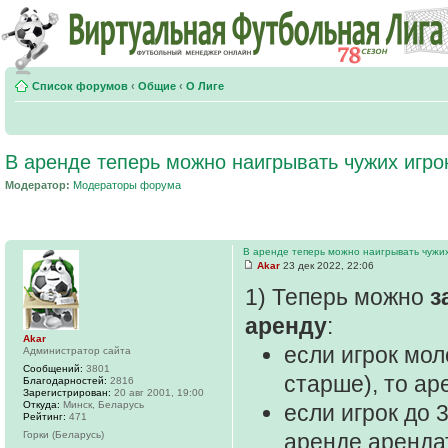
Список форумов
‹
Общие
‹
О Лиге
В аренде теперь можно наигрывать чужих игрок
Модератор:
Модераторы форума
В аренде теперь можно наигрывать чужих
Akar
23 дек 2022, 22:06
1) Теперь можно
з
аренду
:
Akar
если игрок моло
Администратор сайта
Сообщений:
3801
старше), то ар
Благодарностей:
2816
Зарегистрирован:
20 авг 2001, 19:00
Откуда:
Минск, Беларусь
если игрок до 
Рейтинг:
471
Горки (Беларусь)
аренде арендат