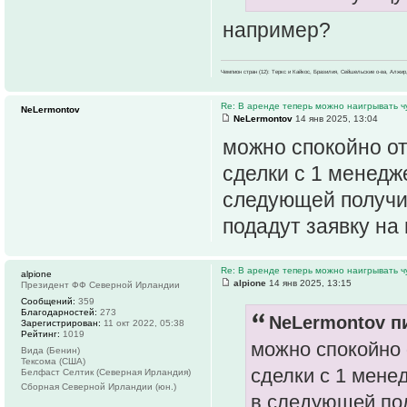
например?
Чемпион стран (12): Теркс и Кайкос, Бразилия, Сейшельские о-ва, Алжир
Re: В аренде теперь можно наигрывать чу
NeLermontov
NeLermontov
14 янв 2025, 13:04
можно спокойно от
сделки с 1 менедже
следующей получит
подадут заявку на 
Re: В аренде теперь можно наигрывать чу
alpione
alpione
14 янв 2025, 13:15
Президент ФФ Северной Ирландии
Сообщений:
359
Благодарностей:
273
NeLermontov пи
Зарегистрирован:
11 окт 2022, 05:38
Рейтинг:
1019
можно спокойно о
Вида (Бенин)
Тексома (США)
сделки с 1 менед
Белфаст Селтик (Северная Ирландия)
Сборная Северной Ирландии (юн.)
в следующей пол