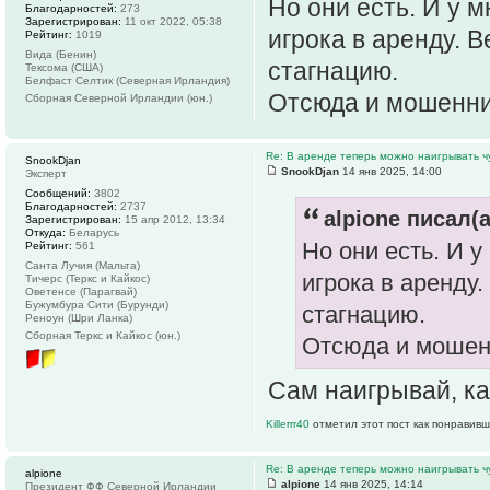
Но они есть. И у 
Благодарностей:
273
Зарегистрирован:
11 окт 2022, 05:38
игрока в аренду. 
Рейтинг:
1019
Вида (Бенин)
стагнацию.
Тексома (США)
Белфаст Селтик (Северная Ирландия)
Отсюда и мошенни
Сборная Северной Ирландии (юн.)
Re: В аренде теперь можно наигрывать чу
SnookDjan
SnookDjan
14 янв 2025, 14:00
Эксперт
Сообщений:
3802
Благодарностей:
2737
alpione писал(а
Зарегистрирован:
15 апр 2012, 13:34
Откуда:
Беларусь
Но они есть. И 
Рейтинг:
561
Санта Лучия (Мальта)
игрока в аренду
Тичерс (Теркс и Кайкос)
Оветенсе (Парагвай)
Бужумбура Сити (Бурунди)
стагнацию.
Реноун (Шри Ланка)
Сборная Теркс и Кайкос (юн.)
Отсюда и мошен
Сам наигрывай, к
Killerrr40
отметил этот пост как понравивш
Re: В аренде теперь можно наигрывать чу
alpione
alpione
14 янв 2025, 14:14
Президент ФФ Северной Ирландии