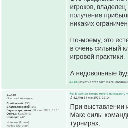
игроков, владелец 
получение прибыли
никаких ограничен
По-моему, это ест
в очень сильный кл
игровой практики.
А недовольные буд
3,14lot
отметил этот пост как понравивши
Re: В аренде теперь можно наигрывать чу
3,14lot
3,14lot
14 янв 2025, 15:14
Опытный менеджер
Сообщений:
453
При выставлении и
Благодарностей:
147
Зарегистрирован:
30 июл 2007, 11:16
Макс силы команды
Откуда:
Казахстан
Рейтинг:
742
турнирах.
Исмаэль (Конго)
Ирбис (Эстония)