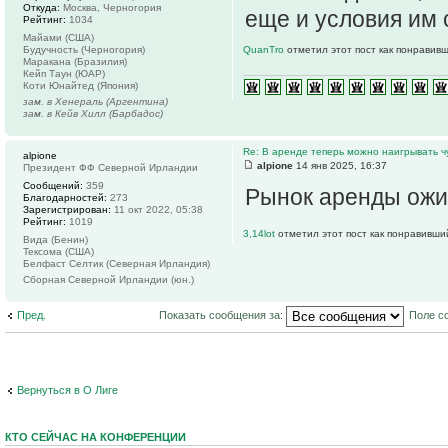
Откуда:
Москва, Черногория
еще и условия им 
Рейтинг:
1034
Майами (США)
Будучность (Черногория)
QuanTro
отметил этот пост как понравив
Маракана (Бразилия)
Кейп Таун (ЮАР)
Коти Юнайтед (Япония)
зам. в Хенераль (Аргентина)
зам. в Кейв Хилл (Барбадос)
Re: В аренде теперь можно наигрывать чу
alpione
alpione
14 янв 2025, 16:37
Президент ФФ Северной Ирландии
Сообщений:
359
Рынок аренды ожи
Благодарностей:
273
Зарегистрирован:
11 окт 2022, 05:38
Рейтинг:
1019
3,14lot
отметил этот пост как понравивши
Вида (Бенин)
Тексома (США)
Белфаст Селтик (Северная Ирландия)
Сборная Северной Ирландии (юн.)
Пред.
Показать сообщения за:
Поле с
Вернуться в О Лиге
КТО СЕЙЧАС НА КОНФЕРЕНЦИИ