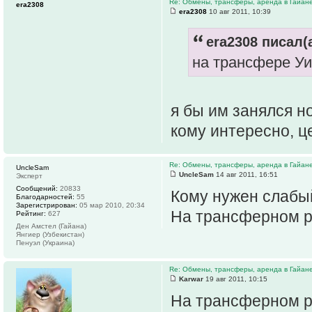
Re: Обмены, трансферы, аренда в Гайан
era2308
era2308
10 авг 2011, 10:39
era2308 писал(а
на трансфере Уи
я бы им занялся но
кому интересно, ц
Re: Обмены, трансферы, аренда в Гайан
UncleSam
UncleSam
14 авг 2011, 16:51
Эксперт
Сообщений:
20833
Кому нужен слабый
Благодарностей:
55
Зарегистрирован:
05 мар 2010, 20:34
На трансферном 
Рейтинг:
627
Ден Амстел (Гайана)
Янгиер (Узбекистан)
Пенуэл (Украина)
Re: Обмены, трансферы, аренда в Гайан
Karwar
19 авг 2011, 10:15
На трансферном р