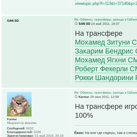
viewtopic.php?f=113&t=37140&p=
Re: Обмены, трансферы, аренда в Гайан
SAN SD
SAN SD
24 май 2011, 18:37
На трансфере
Мохамед Зитуни C
Закарим Бендрис 
Мохамед Ягхни C
Роберт Фекерли C
Рокки Шандорини
Re: Обмены, трансферы, аренда в Гайан
Karwar
29 июн 2011, 12:58
На трансфере игр
100%
Karwar
Модератор форума
Сообщений:
6632
Благодарностей:
3108
Ёжик:
На мне где сядешь, там и слезе
Зарегистрирован:
01 май 2010, 20:18