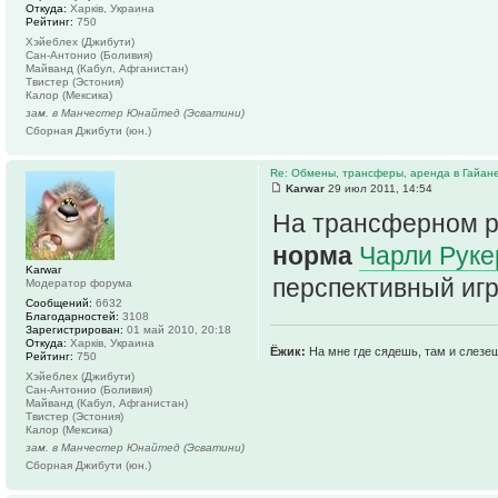
Откуда:
Харків, Украина
Рейтинг:
750
Хэйеблех (Джибути)
Сан-Антонио (Боливия)
Майванд (Кабул, Афганистан)
Твистер (Эстония)
Калор (Мексика)
зам. в Манчестер Юнайтед (Эсватини)
Сборная Джибути (юн.)
Re: Обмены, трансферы, аренда в Гайан
Karwar
29 июл 2011, 14:54
На трансферном р
норма
Чарли Руке
Karwar
перспективный игр
Модератор форума
Сообщений:
6632
Благодарностей:
3108
Зарегистрирован:
01 май 2010, 20:18
Откуда:
Харків, Украина
Ёжик:
На мне где сядешь, там и слезе
Рейтинг:
750
Хэйеблех (Джибути)
Сан-Антонио (Боливия)
Майванд (Кабул, Афганистан)
Твистер (Эстония)
Калор (Мексика)
зам. в Манчестер Юнайтед (Эсватини)
Сборная Джибути (юн.)