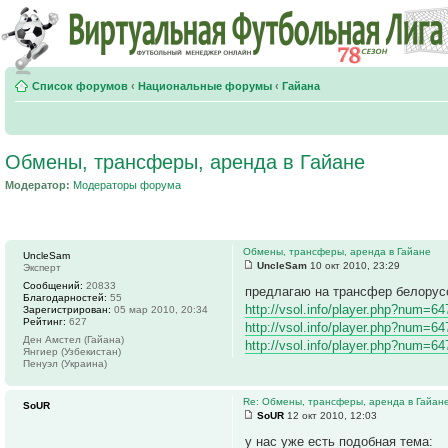
Список форумов
‹
Национальные форумы
‹
Гайана
Обмены, трансферы, аренда в Гайане
Модератор:
Модераторы форума
Обмены, трансферы, аренда в Гайане
UncleSam
UncleSam
10 окт 2010, 23:29
Эксперт
Сообщений:
20833
предлагаю на трансфер белорус
Благодарностей:
55
http://vsol.info/player.php?num=6
Зарегистрирован:
05 мар 2010, 20:34
Рейтинг:
627
http://vsol.info/player.php?num=6
Ден Амстел (Гайана)
http://vsol.info/player.php?num=6
Янгиер (Узбекистан)
Пенуэл (Украина)
Re: Обмены, трансферы, аренда в Гайан
SoUR
SoUR
12 окт 2010, 12:03
у нас уже есть подобная тема: