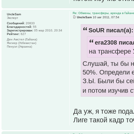
Re: Обмены, трансферы, аренда в Гайан
UncleSam
UncleSam
10 авг 2011, 07:54
Эксперт
Сообщений:
20833
Благодарностей:
55
SoUR писал(а):
Зарегистрирован:
05 мар 2010, 20:34
Рейтинг:
627
Ден Амстел (Гайана)
era2308 писал
Янгиер (Узбекистан)
Пенуэл (Украина)
на трансфере 
Слушай, ты бы н
50%. Определи е
З.Ы. Были бы се
и потом изучив 
Да уж, я тоже пода
Лиге такой кадр то