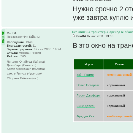
Нужно срочно 2 от
уже завтра куплю и
Re: Обмены, трансферы, аренда в Гайан
ConDA
ConDA
07 авг 2011, 13:55
Президент ФФ Гайаны
Сообщений:
1948
В это окно на тра
Благодарностей:
11
Зарегистрирован:
02 сен 2008, 16:24
Откуда:
Москва, Россия
Рейтинг:
565
Линден Юнайтед (Гайана)
Игрок
Стиль
Диамбарс (Сенегал)
Хэппи Френдшип (Мьянма)
зам. в Тулуза (Франция)
Уэйн Примо
комбинационный
Сборная Гайаны (юн.)
Элвис Остертаг
нормальный
Лесли Джеффри
нормальный
Винс Добсон
нормальный
Фредди Хант
комбинационный