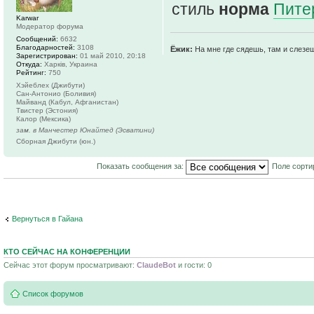
стиль
норма
Пите
Karwar
Модератор форума
Сообщений:
6632
Благодарностей:
3108
Ёжик:
На мне где сядешь, там и слезе
Зарегистрирован:
01 май 2010, 20:18
Откуда:
Харків, Украина
Рейтинг:
750
Хэйеблех (Джибути)
Сан-Антонио (Боливия)
Майванд (Кабул, Афганистан)
Твистер (Эстония)
Калор (Мексика)
зам. в Манчестер Юнайтед (Эсватини)
Сборная Джибути (юн.)
Показать сообщения за:
Поле сорти
Вернуться в Гайана
КТО СЕЙЧАС НА КОНФЕРЕНЦИИ
Сейчас этот форум просматривают:
ClaudeBot
и гости: 0
Список форумов