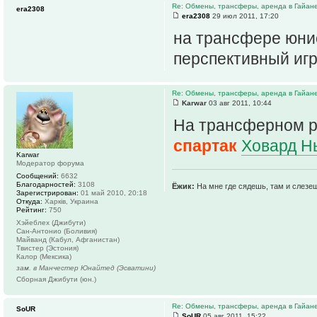
Re: Обмены, трансферы, аренда в Гайан
era2308
era2308
29 июл 2011, 17:20
на трансфере юнио
перспективный игр
Re: Обмены, трансферы, аренда в Гайан
Karwar
03 авг 2011, 10:44
На трансферном р
спартак
Ховард Н
Karwar
Модератор форума
Сообщений:
6632
Благодарностей:
3108
Ёжик:
На мне где сядешь, там и слезе
Зарегистрирован:
01 май 2010, 20:18
Откуда:
Харків, Украина
Рейтинг:
750
Хэйеблех (Джибути)
Сан-Антонио (Боливия)
Майванд (Кабул, Афганистан)
Твистер (Эстония)
Калор (Мексика)
зам. в Манчестер Юнайтед (Эсватини)
Сборная Джибути (юн.)
Re: Обмены, трансферы, аренда в Гайан
SoUR
SoUR
05 авг 2011, 15:22