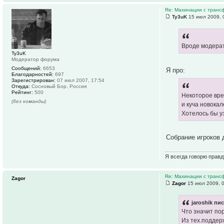
Re: Махинации с транс
Ty3uK
15 июл 2009, 
Вроде модерат
Ty3uK
Модератор форума
Сообщений:
6653
Я про:
Благодарностей:
697
Зарегистрирован:
07 июл 2007, 17:54
Откуда:
Сосновый Бор, Россия
Рейтинг:
500
Некоторое вре
(без команды)
и куча новока
Хотелось бы у
Собрание игроков 
Я всегда говорю правд
Re: Махинации с транс
Zagor
Zagor
15 июл 2009, 
jaroshik пис
Что значит по
Из тех.поддер