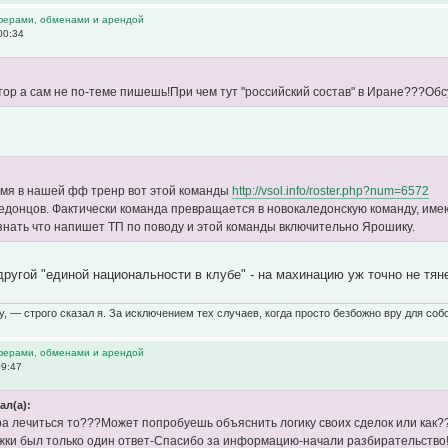
ферами, обменами и арендой
00:34
ор а сам не по-теме пишешь!При чем тут "российский состав" в Иране???Об
мя в нашей фф тренр вот этой команды
http://vsol.info/roster.php?num=6572
ледонцов. Фактически команда превращается в новокаледонскую команду, и
знать что напишет ТП по поводу и этой команды включительно Ярошику.
другой "единой национальности в клубе" - на махинацию уж точно не тяне
у, — строго сказал я. За исключением тех случаев, когда просто безбожно вру для собс
ферами, обменами и арендой
09:47
ал(а):
ра лечиться то???Может попробуешь объяснить логику своих сделок или как?
жки был только один ответ-Спасибо за информацию-начали разбирательство!!!