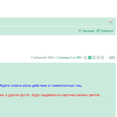
Закладки
Подписки
Сообщений: 8811 •
Страница
2
из
588
•
...
1
2
3
4
5
588
 Ждёте ответа и/или действия от компетентных лиц.
му в другое русло, будут выдаваться карточки разных цветов.