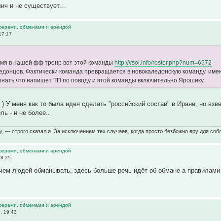
ич и не существует...
ферами, обменами и арендой
17:17
мя в нашей фф тренр вот этой команды
http://vsol.info/roster.php?num=6572
ледонцов. Фактически команда превращается в новокаледонскую команду, и
знать что напишет ТП по поводу и этой команды включительно Ярошику.
 ) У меня как то была идея сделать "российский состав" в Иране, но взв
ль - и не более..
у, — строго сказал я. За исключением тех случаев, когда просто безбожно вру для собс
ферами, обменами и арендой
18:25
чем людей обманывать, здесь больше речь идёт об обмане а правилами
ферами, обменами и арендой
, 19:43