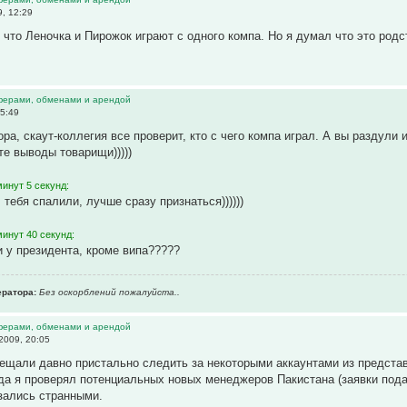
, 12:29
 что Леночка и Пирожок играют с одного компа. Но я думал что это родс
ферами, обменами и арендой
5:49
ора, скаут-коллегия все проверит, кто с чего компа играл. А вы раздули
е выводы товарищи)))))
инут 5 секунд:
 тебя спалили, лучше сразу признаться))))))
инут 40 секунд:
и у президента, кроме випа?????
ратора:
Без оскорблений пожалуйста..
ферами, обменами и арендой
2009, 20:05
бещали давно пристально следить за некоторыми аккаунтами из предста
гда я проверял потенциальных новых менеджеров Пакистана (заявки подав
зались странными.