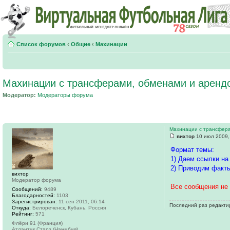
Список форумов
‹
Общие
‹
Махинации
Махинации с трансферами, обменами и аренд
Модератор:
Модераторы форума
Махинации с трансфер
вихтор
10 июл 2009,
Формат темы:
1) Даем ссылки на
2) Приводим факты
вихтор
Модератор форума
Все сообщения не 
Сообщений:
9489
Благодарностей:
1103
Зарегистрирован:
11 сен 2011, 06:14
Последний раз редакт
Откуда:
Белореченск, Кубань, Россия
Рейтинг:
571
Флёри 91 (Франция)
Атлантик Старз (Намибия)