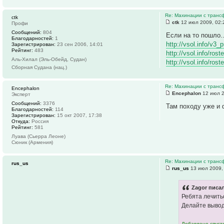
Re: Махинации с транс
ctk
ctk
12 июл 2009, 02:
Профи
Сообщений:
804
Если на то пошло..
Благодарностей:
1
http://vsol.info/v3
Зарегистрирован:
23 сен 2006, 14:01
Рейтинг:
483
http://vsol.info/ro
Аль-Хилал (Эль-Обейд, Судан)
http://vsol.info/ro
Сборная Судана (нац.)
Re: Махинации с транс
Encephalon
Encephalon
12 июл 2
Эксперт
Сообщений:
3376
Там походу уже и 
Благодарностей:
114
Зарегистрирован:
15 окт 2007, 17:38
Откуда:
Россия
Рейтинг:
581
Луава (Сьерра Леоне)
Сюник (Армения)
Re: Махинации с транс
rus_us
rus_us
13 июл 2009,
Zagor писал
Ребята лечитьс
Делайте вывод
Добавлено спустя