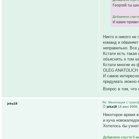
Георгий ты шес
Добавлено спустя
И какие приви
Никто и никого не
команд и обвиняет
неправильно. Все 
Кстати есть такая
объяснять о том к
Кстати многие из 
OLEG ANATOLICH д
И самое интересно
придумать можно м
Вопрос в том, что
Re: Махинации с транс
jeka18
jeka18
14 июл 2009,
Некоторое время 
и куча новокалед
Хотелось бы узнат
Добавлено спустя 5 ми