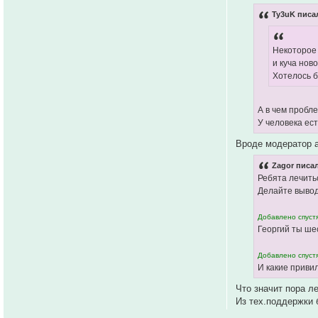
Ty3uK писал
Некоторое
и куча нов
Хотелось б
А в чем пробле
У человека ест
Вроде модератор а
Zagor писал
Ребята лечитьс
Делайте вывод
Добавлено спустя
Георгий ты шес
Добавлено спустя
И какие приви
Что значит пора л
Из тех.поддержки 