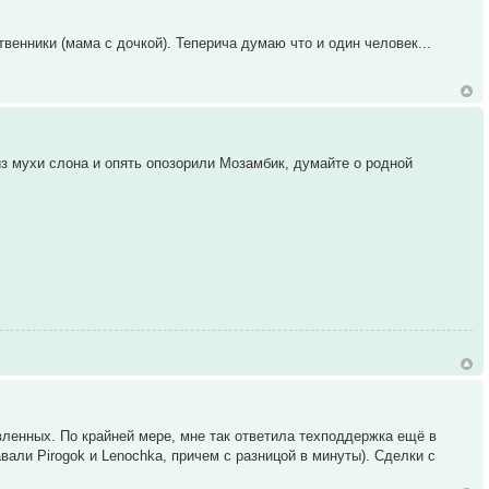
твенники (мама с дочкой). Теперича думаю что и один человек...
 из мухи слона и опять опозорили Мозамбик, думайте о родной
вленных. По крайней мере, мне так ответила техподдержка ещё в
али Pirogok и Lenochka, причем с разницой в минуты). Сделки с