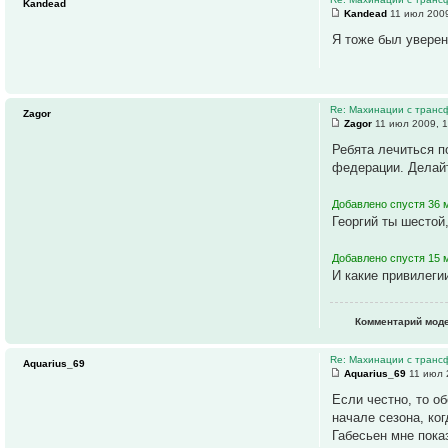
Kandead
Kandead
11 июл 2009
Я тоже был уверен
Re: Махинации с транс
Zagor
Zagor
11 июл 2009, 1
Ребята лечиться п
федерации. Делайт
Добавлено спустя 36 м
Георгий ты шестой,
Добавлено спустя 15 м
И какие привилеги
Комментарий моде
Re: Махинации с транс
Aquarius_69
Aquarius_69
11 июл 
Если честно, то о
начале сезона, ко
Габесьен мне пока