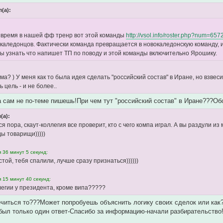
(а):
 время в нашей фф тренр вот этой команды
http://vsol.info/roster.php?num=657
окаледонцов. Фактически команда превращается в новокаледонскую команду
ы узнать что напишет ТП по поводу и этой команды включительно Ярошику.
ма? ) У меня как то была идея сделать "российский состав" в Иране, но взвеси
ь цель - и не более..
 сам не по-теме пишешь!При чем тут "российский состав" в Иране???О
(а):
я пора, скаут-коллегия все проверит, кто с чего компа играл. А вы раздули 
ы товарищи)))))
 36 минут 5 секунд:
той, тебя спалили, лучше сразу признаться))))))
 15 минут 40 секунд:
легии у президента, кроме випа?????
ечиться то???Может попробуешь объяснить логику своих сделок или как
был только один ответ-Спасибо за информацию-начали разбирательство!