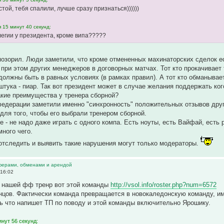
той, тебя спалили, лучше сразу признаться))))))
 15 минут 40 секунд:
легии у президента, кроме випа?????
 позорил. Люди заметили, что кроме отмененных махинаторских сделок ес
 при этом других менеджеров в договорных матчах. Тот кто прокачивает 
должны быть в равных условиях (в рамках правил). А тот кто обманывае
 штука - пиар. Так вот президент может в случае желания поддержать ко
акие преимущества у тренера сборной?
федерации заметили именно "синхронность" положительных отзывов дру
ля того, чтобы его выбрали тренером сборной.
е - не надо даже играть с одного компа. Есть ноуты, есть Вайфай, есть 
ного чего.
 отследить и выявить такие нарушения могут только модераторы.
ферами, обменами и арендой
 16:02
в нашей фф тренр вот этой команды
http://vsol.info/roster.php?num=6572
онцов. Фактически команда превращается в новокаледонскую команду, 
ь что напишет ТП по поводу и этой команды включительно Ярошику.
нут 56 секунд: