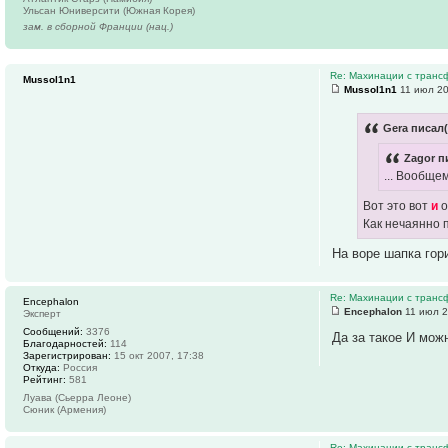
Ульсан Юниверсити (Южная Корея)
зам. в сборной Франции (нац.)
Re: Махинации с транс
Mussol1n1
Mussol1n1
11 июл 20
Gera писал(
Zagor п
... Вообще
Вот это вот
и
о
Как нечаянно 
На воре шапка гори
Re: Махинации с транс
Encephalon
Encephalon
11 июл 2
Эксперт
Сообщений:
3376
Да за такое И мож
Благодарностей:
114
Зарегистрирован:
15 окт 2007, 17:38
Откуда:
Россия
Рейтинг:
581
Луава (Сьерра Леоне)
Сюник (Армения)
Re: Махинации с транс