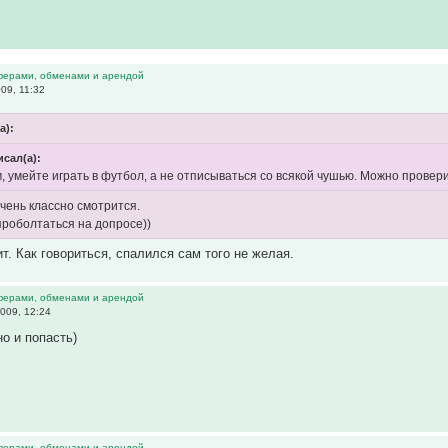
ферами, обменами и арендой
09, 11:32
а):
исал(а):
м, умейте играть в футбол, а не отписываться со всякой чушью. Можно провер
чень классно смотрится.
проболтаться на допросе))
т. Как говориться, спалился сам того не желая.
ферами, обменами и арендой
009, 12:24
но и попасть)
ферами, обменами и арендой