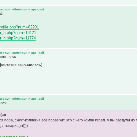
ферами, обменами и арендой
23
.
_profile.php?num=62201
ster_h.php?num=13121
ster_h.php?num=11774
ферами, обменами и арендой
009, 09:56
фантазия закончилась)
ферами, обменами и арендой
 22:29
(а):
я пора, скаут-коллегия все проверит, кто с чего компа играл. А вы раздули 
ы товарищи)))))
 36 минут 5 секунд: