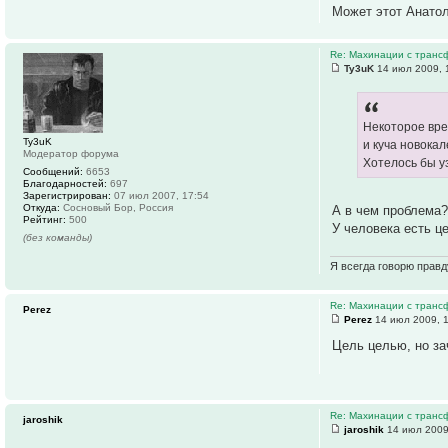
Может этот Анатол
Re: Махинации с транс
Ty3uK
14 июл 2009, 
Некоторое вре
Ty3uK
и куча новока
Модератор форума
Хотелось бы у
Сообщений:
6653
Благодарностей:
697
Зарегистрирован:
07 июл 2007, 17:54
Откуда:
Сосновый Бор, Россия
А в чем проблема?
Рейтинг:
500
У человека есть це
(без команды)
Я всегда говорю правд
Re: Махинации с транс
Perez
Perez
14 июл 2009, 
Цель целью, но за
Re: Махинации с транс
jaroshik
jaroshik
14 июл 2009