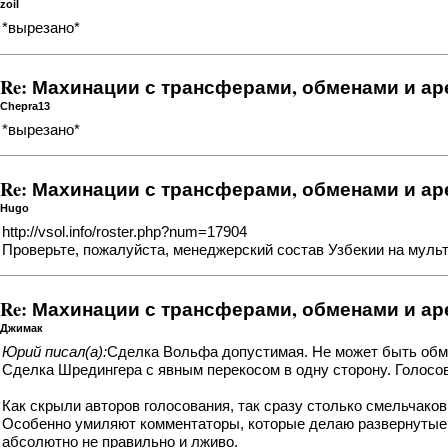
zoil
*вырезано*
Re: Махинации с трансферами, обменами и а
Chepra13
*вырезано*
Re: Махинации с трансферами, обменами и а
Hugo
http://vsol.info/roster.php?num=17904
Проверьте, пожалуйста, менеджерский состав Узбекии на муль
Re: Махинации с трансферами, обменами и а
Джимак
Юрий писал(а):
Сделка Вольфа допустимая. Не может быть обмен
Сделка Шредингера с явным перекосом в одну сторону. Голосов
Как скрыли авторов голосования, так сразу столько смельчако
Особенно умиляют комментаторы, которые делаю развернутые оц
абсолютно не правильно и лживо.