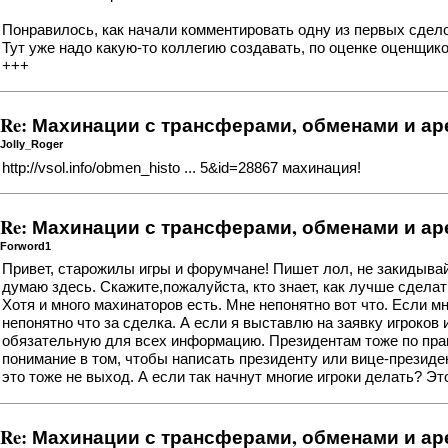
Понравилось, как начали комментировать одну из первых сдело
Тут уже надо какую-то коллегию создавать, по оценке оценщико
+++
Re: Махинации с трансферами, обменами и а
Jolly_Roger
http://vsol.info/obmen_histo ... 5&id=28867
махинация!
Re: Махинации с трансферами, обменами и а
Forword1
Привет, старожилы игры и форумчане! Пишет лол, не закидывайт
думаю здесь. Скажите,пожалуйста, кто знает, как лучше сдела
Хотя и много махинаторов есть. Мне непонятно вот что. Если м
непонятно что за сделка. А если я выставлю на заявку игроков 
обязательную для всех информацию. Президентам тоже по прави
понимание в том, чтобы написать президенту или вице-президе
это тоже не выход. А если так начнут многие игроки делать? Эт
Re: Махинации с трансферами, обменами и а