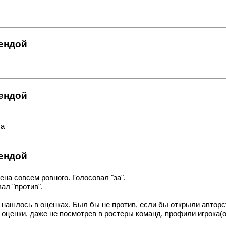
рендой
рендой
та
рендой
а совсем ровного. Голосовал "за".
ал "против".
в нашлось в оценках. Был бы не против, если бы открыли авторс
енки, даже не посмотрев в ростеры команд, профили игрока(ов