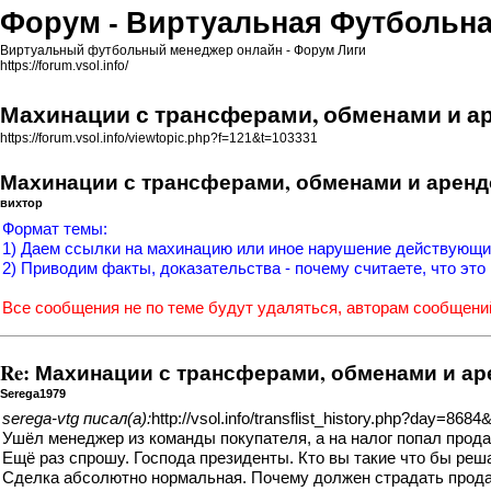
Форум - Виртуальная Футбольна
Виртуальный футбольный менеджер онлайн - Форум Лиги
https://forum.vsol.info/
Махинации с трансферами, обменами и а
https://forum.vsol.info/viewtopic.php?f=121&t=103331
Махинации с трансферами, обменами и арен
вихтор
Формат темы:
1) Даем ссылки на махинацию или иное нарушение действующих
2) Приводим факты, доказательства - почему считаете, что эт
Все сообщения не по теме будут удаляться, авторам сообщений
Re: Махинации с трансферами, обменами и а
Serega1979
serega-vtg писал(а):
http://vsol.info/transflist_history.php?day=
Ушёл менеджер из команды покупателя, а на налог попал прода
Ещё раз спрошу. Господа президенты. Кто вы такие что бы реша
Сделка абсолютно нормальная. Почему должен страдать прод