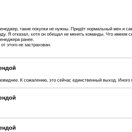
енеджер, такие покупки не нужны. Придёт нормальный мен и сам
у. Я отказал, хотя он обещал не менять команды. Что имеем сей
менеджера ранее.
 от этого не застрахован.
рендой
ьновиднее. К сожалению, это сейчас единственный выход.
Иного 
рендой
рендой