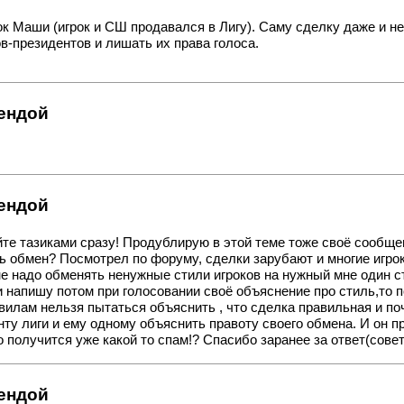
к Маши (игрок и СШ продавался в Лигу). Саму сделку даже и не
в-президентов и лишать их права голоса.
рендой
рендой
е тазиками сразу! Продублирую в этой теме тоже своё сообщение
ть обмен? Посмотрел по форуму, сделки зарубают и многие игро
не надо обменять ненужные стили игроков на нужный мне один с
и напишу потом при голосовании своё объяснение про стиль,то п
лам нельзя пытаться объяснить , что сделка правильная и поч
нту лиги и ему одному объяснить правоту своего обмена. И он
о получится уже какой то спам!? Спасибо заранее за ответ(совет
рендой