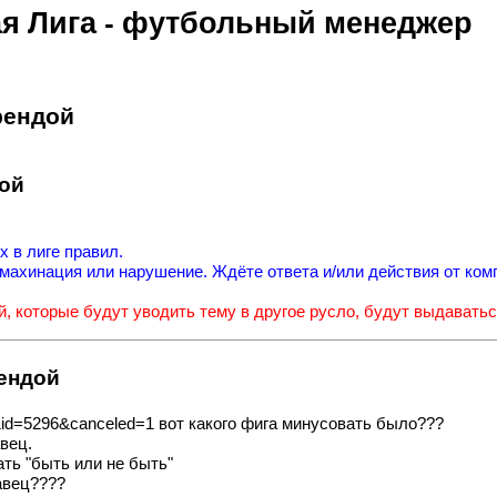
я Лига - футбольный менеджер
рендой
дой
 в лиге правил.
о махинация или нарушение. Ждёте ответа и/или действия от ком
, которые будут уводить тему в другое русло, будут выдаватьс
рендой
8684&id=5296&canceled=1 вот какого фига минусовать было???
вец.
ть "быть или не быть"
авец????