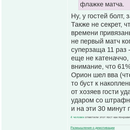
флажке матча.
Ну, у гостей болт,
Также не секрет, 
времени привязаны 
не первый матч коп
суперзаща 11 раз 
еще не катеначчо,
внимание, что 61%
Орион шел вва (чт
то буст к накопле
от хозяев гости у
ударом со штрафно
и на эти 30 минут 
4 человек
отметили этот пост как понрав
Размышления о демотивации