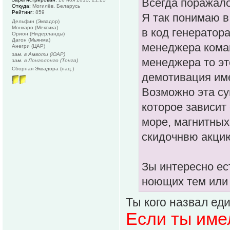
Всегда поражал
Откуда:
Могилёв, Беларусь
Рейтинг:
859
Я так понимаю в
Дельфин (Эквадор)
Монкаро (Мексика)
в код генератор
Орион (Нидерланды)
Дагон (Мьянма)
менеджера коман
Анегри (ЦАР)
зам. в Амвоти (ЮАР)
менеджера то эт
зам. в Лонголонго (Тонга)
Сборная Эквадора (нац.)
демотивация им
Возможно эта с
которое зависит
море, магнитных
скидочнвю акцию
Зы интересно ес
ноющих тем или 
Ты кого назвал е
Если ты имел