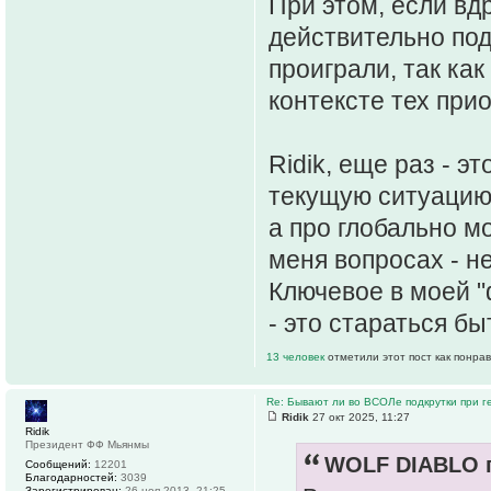
При этом, если вдр
действительно под
проиграли, так ка
контексте тех прио
Ridik, еще раз - э
текущую ситуацию
а про глобально м
меня вопросах - не
Ключевое в моей "
- это стараться бы
13 человек
отметили этот пост как понра
Re: Бывают ли во ВСОЛе подкрутки при 
Ridik
27 окт 2025, 11:27
Ridik
Президент ФФ Мьянмы
WOLF DIABLO п
Сообщений:
12201
Благодарностей:
3039
Зарегистрирован:
26 ноя 2013, 21:25