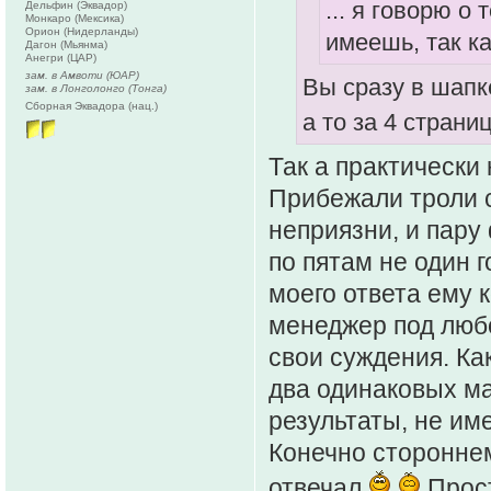
... я говорю о
Дельфин (Эквадор)
Монкаро (Мексика)
Орион (Нидерланды)
имеешь, так ка
Дагон (Мьянма)
Анегри (ЦАР)
зам. в Амвоти (ЮАР)
Вы сразу в шапке
зам. в Лонголонго (Тонга)
Сборная Эквадора (нац.)
а то за 4 страни
Так а практически
Прибежали троли с
неприязни, и пару
по пятам не один г
моего ответа ему к
менеджер под любо
свои суждения. Ка
два одинаковых м
результаты, не им
Конечно сторонне
отвечал
Прост