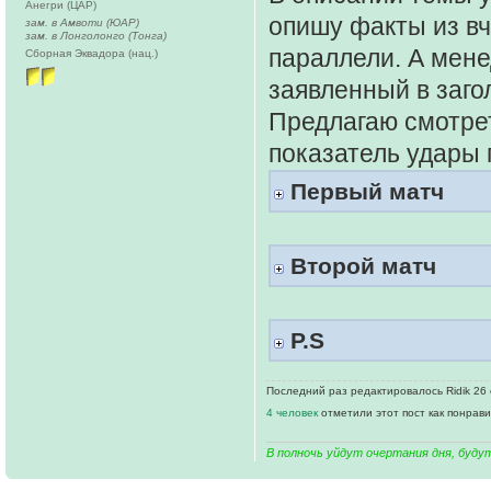
Анегри (ЦАР)
опишу факты из вч
зам. в Амвоти (ЮАР)
зам. в Лонголонго (Тонга)
параллели. А мене
Сборная Эквадора (нац.)
заявленный в заго
Предлагаю смотрет
показатель удары 
Первый матч
Второй матч
P.S
Последний раз редактировалось Ridik 26 о
4 человек
отметили этот пост как понрав
В полночь уйдут очертания дня, буду