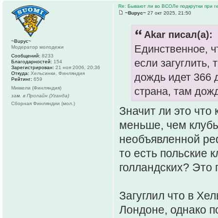
Re: Бывают ли во ВСОЛе подкрутки при 
~Bupyc~
27 окт 2025, 21:50
Akar писал(а):
~Bupyc~
Единственное, ч
Модератор молодежи
Сообщений:
8233
если загуглить,
Благодарностей:
154
Зарегистрирован:
21 ноя 2006, 20:36
Откуда:
Хельсинки, Финляндия
дождь идет 366 д
Рейтинг:
659
страна, там дож
Миккели (Финляндия)
зам. в Пролайн (Уганда)
Сборная Финляндии (мол.)
Значит ли это что
меньше, чем клуб
необъявленной ре
то есть польские 
голландских? Это 
Загуглил что в Хе
Лондоне, однако 