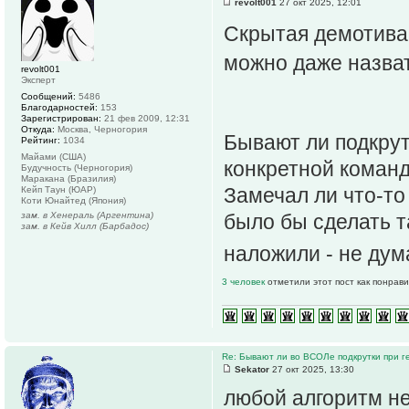
revolt001
27 окт 2025, 12:01
Скрытая демотива
можно даже назва
revolt001
Эксперт
Сообщений:
5486
Благодарностей:
153
Зарегистрирован:
21 фев 2009, 12:31
Откуда:
Москва, Черногория
Бывают ли подкрут
Рейтинг:
1034
Майами (США)
конкретной команд
Будучность (Черногория)
Маракана (Бразилия)
Замечал ли что-то
Кейп Таун (ЮАР)
Коти Юнайтед (Япония)
зам. в Хенераль (Аргентина)
было бы сделать т
зам. в Кейв Хилл (Барбадос)
наложили - не ду
3 человек
отметили этот пост как понрав
Re: Бывают ли во ВСОЛе подкрутки при 
Sekator
27 окт 2025, 13:30
любой алгоритм не