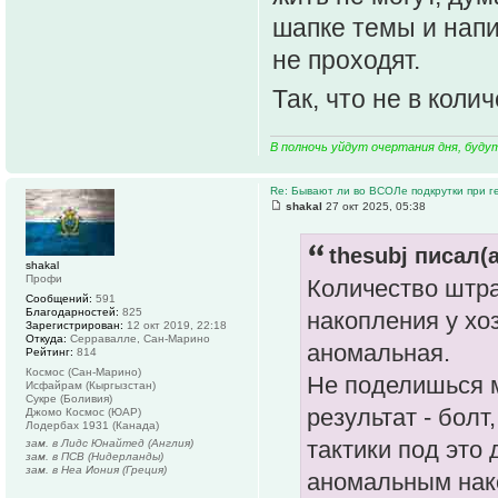
шапке темы и напи
не проходят.
Так, что не в кол
В полночь уйдут очертания дня, буду
Re: Бывают ли во ВСОЛе подкрутки при 
shakal
27 окт 2025, 05:38
thesubj писал(а
shakal
Профи
Количество штр
Сообщений:
591
Благодарностей:
825
накопления у хо
Зарегистрирован:
12 окт 2019, 22:18
Откуда:
Серравалле, Сан-Марино
аномальная.
Рейтинг:
814
Космос (Сан-Марино)
Не поделишься 
Исфайрам (Кыргызстан)
Сукре (Боливия)
результат - болт
Джомо Космос (ЮАР)
Лодербах 1931 (Канада)
тактики под это
зам. в Лидс Юнайтед (Англия)
зам. в ПСВ (Нидерланды)
зам. в Неа Иония (Греция)
аномальным нак