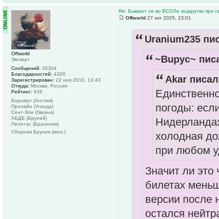
Re: Бывают ли во ВСОЛе подкрутки при 
Offworld
27 окт 2025, 23:01
Uranium235 пис
Offworld
~Bupyc~ писа
Эксперт
Сообщений:
35304
Благодарностей:
4300
Akar писал
Зарегистрирован:
22 ноя 2010, 13:43
Откуда:
Москва, Россия
Единственное
Рейтинг:
936
Борнмут (Англия)
погоды: если
Пролайн (Уганда)
Сент-Эли (Гвиана)
АБДБ (Бруней)
Нидерландах 
Пелотас (Бразилия)
Сборная Брунея (мол.)
холодная до
при любом у
Значит ли это
билетах меньш
версии после
остался нейтр