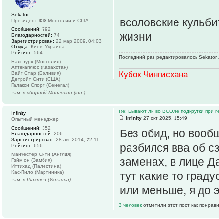
Sekator
всоловские кульби
Президент ФФ Монголии и США
Сообщений:
792
жизни
Благодарностей:
74
Зарегистрирован:
22 мар 2009, 04:03
Откуда:
Киев, Украина
Рейтинг:
564
Последний раз редактировалось Sekator 2
Баянзурх (Монголия)
Аптекаплюс (Казахстан)
Кубок Чингисхана
Вайт Стар (Боливия)
Детройт Сити (США)
Галакси Спорт (Сенегал)
зам. в сборной Монголии (юн.)
Re: Бывают ли во ВСОЛе подкрутки при 
Infinity
Infinity
27 окт 2025, 15:49
Опытный менеджер
Сообщений:
352
Без обид, но вооб
Благодарностей:
206
Зарегистрирован:
28 авг 2014, 22:11
разбился вва об с
Рейтинг:
656
Манчестер Сити (Англия)
заменах, в лице Да
Гэйм он (Замбия)
Иттихад (Палестина)
Кас-Пило (Мартиника)
тут какие то град
зам. в Шахтер (Украина)
или меньше, я до э
3 человек
отметили этот пост как понрав