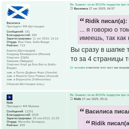
Re: Бывают ли во ВСОЛе подкрутки при 
Василиса
27 окт 2025, 04:57
Ridik писал(а):
Василиса
Президент ФФ Шотландии
... я говорю о т
Сообщений:
181
Благодарностей:
366
имеешь, так как 
Зарегистрирован:
11 окт 2024, 14:14
Откуда:
Boa Vista, Кабо-Верде
Рейтинг:
713
Вы сразу в шапке т
Камнок (Шотландия)
Хокурику Юниверсити (Япония)
то за 4 страницы т
Спортинг (США)
Америка (Эквадор)
Спортинг Клуб да Боа Виста (Кабо-
11 человек
отметили этот пост как понра
Верде)
зам. в Пиплс Дифенс Форс (Уганда)
зам. в Форест Грин Роверс (Англия)
зам. в Берунийчи (Узбекистан)
Сборная Шотландии (нац.)
Re: Бывают ли во ВСОЛе подкрутки при 
Ridik
27 окт 2025, 05:11
Ridik
Президент ФФ Мьянмы
Василиса писал
Сообщений:
12201
Благодарностей:
3039
Зарегистрирован:
26 ноя 2013, 21:25
Откуда:
Могилёв, Беларусь
Ridik писал(а
Рейтинг:
859