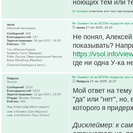
ноющих тем или те
14 человек
отметили этот пост как понра
Re: Бывают ли во ВСОЛе подкрутки при 
паска
паска
27 окт 2025, 10:20
Опытный менеджер
Сообщений:
466
Не понял, Алексей
Благодарностей:
157
Зарегистрирован:
08 дек 2017, 18:05
показывать? Напр
Рейтинг:
786
Тэгу (Южная Корея)
https://vsol.info/v
Гуаякиль Сити (Эквадор)
Райо Лассер (Экваториальная Гвинея)
Вере Юнайтед (Ямайка)
где ни одна У-ка 
Сборная Барбадоса (мол.)
Re: Бывают ли во ВСОЛе подкрутки при 
Лавруха
Лавруха
27 окт 2025, 11:27
Знаток
Сообщений:
2314
Мой ответ на тему
Благодарностей:
1624
Зарегистрирован:
12 дек 2007, 23:30
"да" или "нет", но
Откуда:
Москва, Россия
Рейтинг:
662
которого я придер
Энд Апартхайд (Монтсеррат)
зам. в Космос (Сан-Марино)
зам. в Калдикот Таун (Уэльс)
Дисклеймер: к са