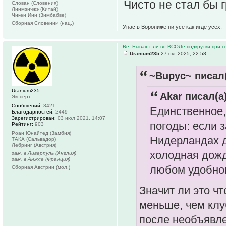
Чисто не стал бы 
Слован (Словения)
Линмэнчжэ (Китай)
Чикен Инн (Зимбабве)
Сборная Словении (нац.)
Унас в Ворониже ни усё как игде усех.
Re: Бывают ли во ВСОЛе подкрутки при 
Uranium235
27 окт 2025, 22:58
~Bupyc~ писал(
Uranium235
Akar писал(а)
Эксперт
Сообщений:
3421
Единственное,
Благодарностей:
2449
Зарегистрирован:
03 июл 2021, 14:07
погоды: если з
Рейтинг:
903
Роан Юнайтед (Замбия)
Нидерландах до
ТАКА (Сальвадор)
Лебринг (Австрия)
холодная дожд
зам. в Ливерпуль (Англия)
зам. в Анжле (Франция)
любом удобно
Сборная Австрии (мол.)
Значит ли это ч
меньше, чем клу
после необъявл