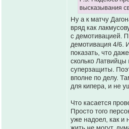
высказывания св
Ну а к матчу Дагон
вряд как лакмусов
с демотивацией. П
демотивация 4/6. 
показать, что даже
сколько Латвийцы
суперзащиты. Поэт
вполне по делу. Т
для кипера, и не у
Что касается пров
Просто того персо
уже надоел, как и
жить не могут, ду