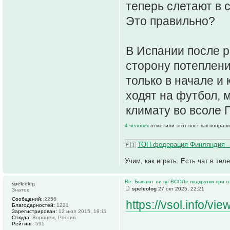
теперь слетают в 
Это правильно?
В Испании после р
сторону потеплени
только в начале и
ходят на футбол, 
климату во всоле 
4 человек
отметили этот пост как понрав
ТОП-федерация Финляндия -
🇫🇮
Учим, как играть. Есть чат в тел
Re: Бывают ли во ВСОЛе подкрутки при 
speleolog
speleolog
27 окт 2025, 22:21
Знаток
Сообщений:
2256
https://vsol.info/vi
Благодарностей:
1221
Зарегистрирован:
12 июл 2015, 19:11
Откуда:
Воронеж, Россия
Рейтинг:
595