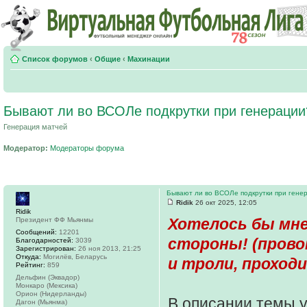
Список форумов
‹
Общие
‹
Махинации
Бывают ли во ВСОЛе подкрутки при генерации
Генерация матчей
Модератор:
Модераторы форума
Бывают ли во ВСОЛе подкрутки при гене
Ridik
26 окт 2025, 12:05
Ridik
Хотелось бы мне
Президент ФФ Мьянмы
Сообщений:
12201
стороны! (прово
Благодарностей:
3039
Зарегистрирован:
26 ноя 2013, 21:25
Откуда:
Могилёв, Беларусь
и троли, проход
Рейтинг:
859
Дельфин (Эквадор)
Монкаро (Мексика)
Орион (Нидерланды)
В описании темы 
Дагон (Мьянма)