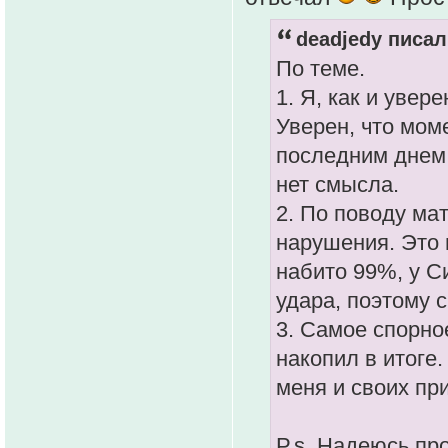
deadjedy писал
По теме.
1. Я, как и увер
Уверен, что моме
последним днем 
нет смысла.
2. По поводу ма
нарушения. Это 
набито 99%, у С
удара, поэтому 
3. Самое спорное
накопил в итоге.
меня и своих пр
P.s. Надеюсь п