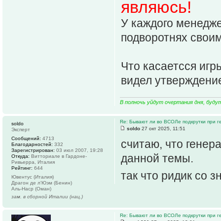
являюсь!
У каждого менедже
подворотнях свои
Что касаетсся игры
видел утверждение
В полночь уйдут очертания дня, буду
Re: Бывают ли во ВСОЛе подкрутки при 
soldo
soldo
27 окт 2025, 11:51
Эксперт
Сообщений:
4713
считаю, что генер
Благодарностей:
332
Зарегистрирован:
03 июл 2007, 19:28
данной темы.
Откуда:
Витториале в Гардоне-
Ривьерра, Италия
Рейтинг:
644
так что ридик со 
Ювентус (Италия)
Драгон де л'Юэм (Бенин)
Аль-Наср (Оман)
зам. в сборной Италии (нац.)
Re: Бывают ли во ВСОЛе подкрутки при 