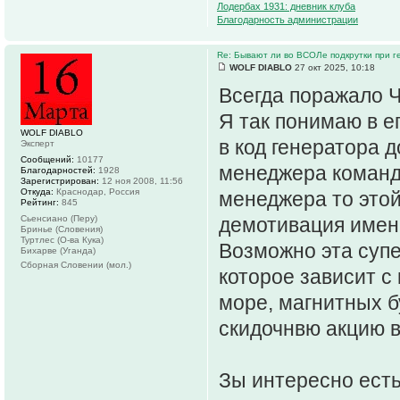
Лодербах 1931: дневник клуба
Благодарность администрации
Re: Бывают ли во ВСОЛе подкрутки при 
WOLF DIABLO
27 окт 2025, 10:18
Всегда поражало 
Я так понимаю в е
WOLF DIABLO
в код генератора 
Эксперт
Сообщений:
10177
менеджера команды
Благодарностей:
1928
Зарегистрирован:
12 ноя 2008, 11:56
Откуда:
Краснодар, Россия
менеджера то этой
Рейтинг:
845
Сьенсиано (Перу)
демотивация имен
Бринье (Словения)
Туртлес (О-ва Кука)
Возможно эта суп
Бихарве (Уганда)
Сборная Словении (мол.)
которое зависит с
море, магнитных б
скидочнвю акцию в
Зы интересно есть