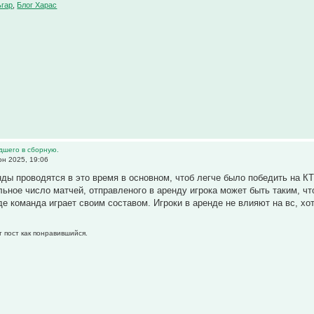
ьгар
,
Блог Харас
дшего в сборную.
н 2025, 19:06
нды проводятся в это время в основном, чтоб легче было победить на К
льное число матчей, отправленого в аренду игрока может быть таким, чт
где команда играет своим составом. Игроки в аренде не влияют на вс, хо
Т
т пост как понравившийся.