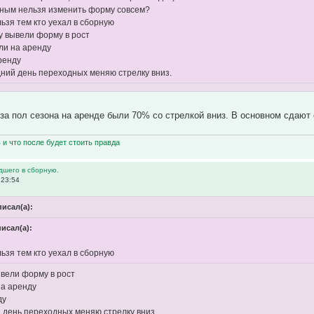
ным нельзя изменить форму совсем?
ьзя тем кто уехал в сборную
у вывели форму в рост
ли на аренду
аренду
дний день переходных меняю стрелку вниз.
 за пол сезона на аренде были 70% со стрелкой вниз. В основном сдаю
ь и что после будет стоить правда
дшего в сборную.
 23:54
писал(а):
писал(а):
ьзя тем кто уехал в сборную
ывели форму в рост
на аренду
ду
й день переходных меняю стрелку вниз.