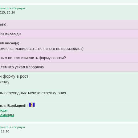
дшего в сборную.
025, 19:20
л(а):
87 писал(а):
ik писал(а):
можно запланировать, но ничего не произойдет)
ным нельзя изменить форму совсем?
 тем кто уехал в сборную
и форму в рост
ренду
нь переходных меняю стрелку вниз.
ь в Барбадос!!!
анды
команды
дшего в сборную.
 19:20