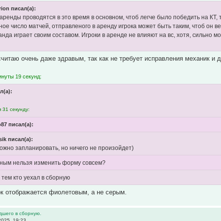
rion писал(а):
 аренды проводятся в это время в основном, чтоб легче было победить на КТ,
ое число матчей, отправленого в аренду игрока может быть таким, чтоб он ве
анда играет своим составом. Игроки в аренде не влияют на вс, хотя, сильно м
читаю очень даже здравым, так как не требует исправления механик и д
инуты 19 секунд:
л(а):
 31 секунду:
87 писал(а):
ik писал(а):
можно запланировать, но ничего не произойдет)
ным нельзя изменить форму совсем?
 тем кто уехал в сборную
ок отображается фиолетовым, а не серым.
дшего в сборную.
025, 19:23