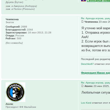
Свободные кома
Друкпа (Бутан)
зам. в Америка (Андорра)
зам. в Питон (Реюньон)
Re: Аренда игрока, уше
Чемпионка
Чемпионка
23 июн 2
Знаток
Сообщений:
2689
Я уточню мой вари
Благодарностей:
1044
1. Отправка игрок
Зарегистрирован:
16 июл 2013, 21:28
Откуда:
Россия
АиА!
Рейтинг:
500
2. Если игрок был
(без команды)
возвращается выпл
из 8-и, потом его
Последний раз редактир
Deschko87
отметил этот
Федерация Макао ждё
Re: Аренда игрока, уше
Atomic
23 июн 2025,
Любопытная ситуац
Lex Kerd
отметил этот 
Atomic
Президент ФФ Малайзии