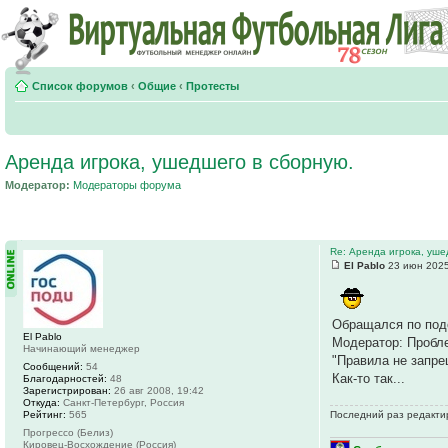
Список форумов
‹
Общие
‹
Протесты
Аренда игрока, ушедшего в сборную.
Модератор:
Модераторы форума
Re: Аренда игрока, уше
El Pablo
23 июн 2025
Обращался по подо
El Pablo
Модератор: Пробл
Начинающий менеджер
"Правила не запре
Сообщений:
54
Как-то так...
Благодарностей:
48
Зарегистрирован:
26 авг 2008, 19:42
Откуда:
Санкт-Петербург, Россия
Рейтинг:
565
Последний раз редактир
Прогрессо (Белиз)
Кировец-Восхождение (Россия)