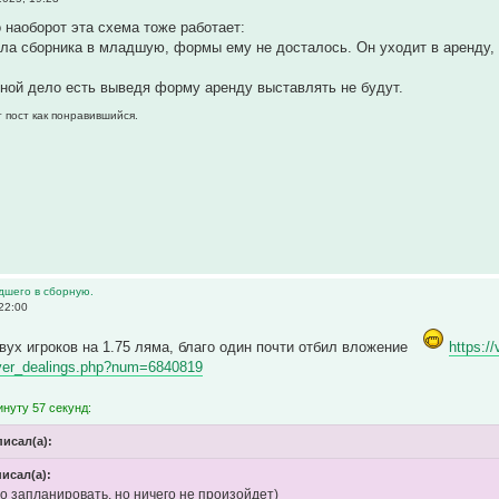
о наоборот эта схема тоже работает:
ла сборника в младшую, формы ему не досталось. Он уходит в аренду,
рной дело есть выведя форму аренду выставлять не будут.
 пост как понравившийся.
дшего в сборную.
22:00
вух игроков на 1.75 ляма, благо один почти отбил вложение
https:/
layer_dealings.php?num=6840819
нуту 57 секунд:
писал(а):
писал(а):
но запланировать, но ничего не произойдет)