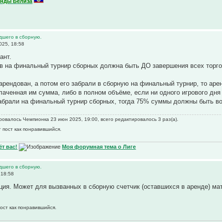
нды Белиза
дшего в сборную.
025, 18:58
ант.
ов на финальный турнир сборных должна быть ДО завершения всех торгов
 арендован, а потом его забрали в сборную на финальный турнир, то аре
аченная им сумма, либо в полном объёме, если ни одного игрового дня н
 забрали на финальный турнир сборных, тогда 75% суммы должны быть в
овалось Чемпионка 23 июн 2025, 19:00, всего редактировалось 3 раз(а).
 пост как понравившийся.
т вас!
Моя форумная тема о Лиге
дшего в сборную.
 18:58
ия. Может для вызванных в сборную счетчик (оставшихся в аренде) ма
пост как понравившийся.