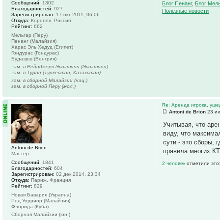
Сообщений:
1302
Блог Пенанг
,
Блог Мел
Благодарностей:
927
Полезные новости
Зарегистрирован:
17 окт 2011, 06:06
Откуда:
Королев, Россия
Рейтинг:
662
Мельгар (Перу)
Пенанг (Малайзия)
Харас Эль Хедуд (Египет)
Гондурас (Гондурас)
Будаэрш (Венгрия)
зам. в Рейнджерс Эсватини (Эсватини)
зам. в Туран (Туркестан, Казахстан)
зам. в сборной Малайзии (нац.)
зам. в сборной Перу (мол.)
Re: Аренда игрока, уше
Antoni de Brion
23 ию
Учитывая, что аре
виду, что максима
сути - это сборы, 
Antoni de Brion
правила многих К
Мастер
Сообщений:
1841
2 человек
отметили это
Благодарностей:
604
Зарегистрирован:
02 дек 2014, 23:34
Откуда:
Париж, Франция
Рейтинг:
829
Новая Бавария (Украина)
Ред Уорриор (Малайзия)
Флорида (Куба)
Сборная Малайзии (юн.)