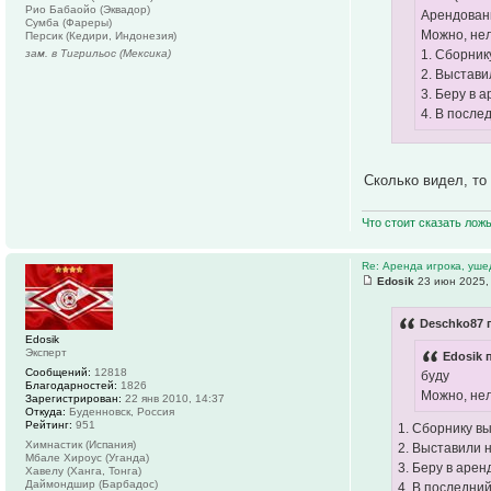
Рио Бабаойо (Эквадор)
Арендован
Сумба (Фареры)
Можно, нел
Персик (Кедири, Индонезия)
зам. в Тигрильос (Мексика)
1. Сборник
2. Выстави
3. Беру в 
4. В после
Сколько видел, то
Что стоит сказать лож
Re: Аренда игрока, уше
Edosik
23 июн 2025,
Deschko87 
Edosik
Эксперт
Edosik 
Сообщений:
12818
буду
Благодарностей:
1826
Можно, нел
Зарегистрирован:
22 янв 2010, 14:37
Откуда:
Буденновск, Россия
Рейтинг:
951
1. Сборнику в
Химнастик (Испания)
2. Выставили 
Мбале Хироус (Уганда)
3. Беру в арен
Хавелу (Ханга, Тонга)
Даймондшир (Барбадос)
4. В последни