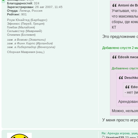
Благодарностей:
324
Antoni de B
Зарегистрирован:
26 авг 2007, 11:45
Учитывая, что
Откуда:
Липецк, Россия
Рейтинг:
901
что максимальн
Роум Юнайтед (Барбадос)
сборы, где ком
Эфникос (Пирей, Греция)
КТ
Гомбак (Малайзия)
Сильвестер (Маврикий)
Олимпик (Боливия)
Это предложение с
зам. в Вовово (Эсватини)
зам. в Финн Харпс (Ирландия)
зам. в Либертадор (Венесуэла)
Добавлено спустя 2 м
Сборная Маврикия (нац.)
Edosik писа
Добавлено спустя
Deschko
Edos
- нет (
Арендован
Можно, нельзя
У меня просто игр
Re: Аренда игрока, уше
Uranium235
23 июн 2