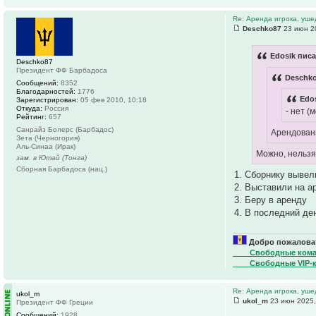
Re: Аренда игрока, уше
Deschko87
23 июн 2
Edosik писа
Deschko87
Президент ФФ Барбадоса
Deschko
Сообщений:
8352
Благодарностей:
1776
Edos
Зарегистрирован:
05 фев 2010, 10:18
Откуда:
Россия
- нет (
Рейтинг:
657
Санрайз Болерс (Барбадос)
Арендован
Зета (Черногория)
Аль-Синаа (Ирак)
Можно, нельзя
зам. в Ютай (Тонга)
Сборная Барбадоса (нац.)
1. Сборнику вывел
2. Выставили на а
3. Беру в аренду
4. В последний де
Добро пожаловат
____Свободные ком
____Свободные VIP-
Re: Аренда игрока, уше
ukol_m
ukol_m
23 июн 2025,
Президент ФФ Греции
Сообщений:
1928