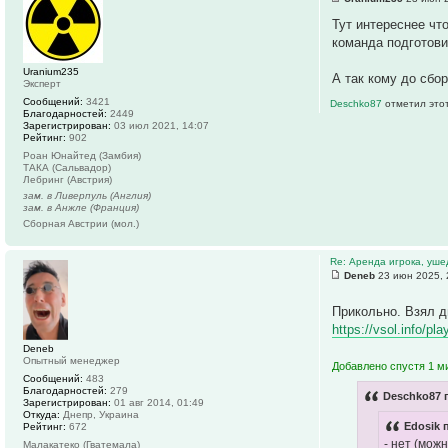
Тут интереснее чт
команда подготови
Uranium235
А так кому до сбо
Эксперт
Сообщений:
3421
Deschko87
отметил этот
Благодарностей:
2449
Зарегистрирован:
03 июл 2021, 14:07
Рейтинг:
902
Роан Юнайтед (Замбия)
ТАКА (Сальвадор)
Лебринг (Австрия)
зам. в Ливерпуль (Англия)
зам. в Анжле (Франция)
Сборная Австрии (мол.)
Re: Аренда игрока, уше
Deneb
23 июн 2025, 
Прикольно. Взял д
https://vsol.info/p
Deneb
Опытный менеджер
Добавлено спустя 1 ми
Сообщений:
483
Благодарностей:
279
Deschko87 
Зарегистрирован:
01 авг 2014, 01:49
Откуда:
Днепр, Украина
Edosik 
Рейтинг:
672
- нет (мож
Малакатеко (Гватемала)