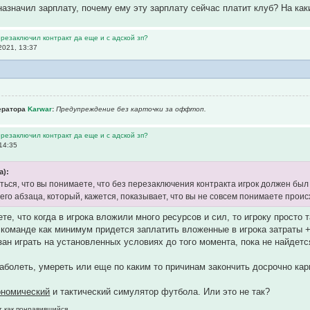
назначил зарплату, почему ему эту зарплату сейчас платит клуб? На ка
ерезаключил контракт да еще и с адской зп?
2021, 13:37
ератора
Karwar
:
Предупреждение без карточки за оффтоп.
ерезаключил контракт да еще и с адской зп?
14:35
а):
ться, что вы понимаете, что без перезаключения контракта игрок должен был 
его абзаца, который, кажется, показывает, что вы не совсем понимаете проис
ете, что когда в игрока вложили много ресурсов и сил, то игроку просто 
 команде как минимум придется заплатить вложенные в игрока затраты
зан играть на установленных условиях до того момента, пока не найдется
аболеть, умереть или еще по каким то причинам закончить досрочно карь
ономический
и тактический симулятор футбола. Или это не так?
т как понравившийся.