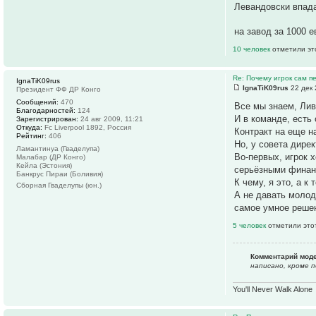
Левандовски впада
на завод за 1000 е
10 человек
отметили эт
Re: Почему игрок сам п
IgnaTiK09rus
IgnaTiK09rus
22 дек 
Президент ФФ ДР Конго
Сообщений:
470
Все мы знаем, Лив
Благодарностей:
124
И в команде, есть
Зарегистрирован:
24 авг 2009, 11:21
Откуда:
Fc Liverpool 1892, Россия
Контракт на еще на
Рейтинг:
406
Но, у совета дирек
Ламантинуа (Гваделупа)
Во-первых, игрок 
Малабар (ДР Конго)
Кейла (Эстония)
серьёзными финанс
Банкрус Пираи (Боливия)
К чему, я это, а 
Сборная Гваделупы (юн.)
А не давать молод
самое умное решен
5 человек
отметили это
Комментарий мод
написано, кроме п
You'll Never Walk Alone