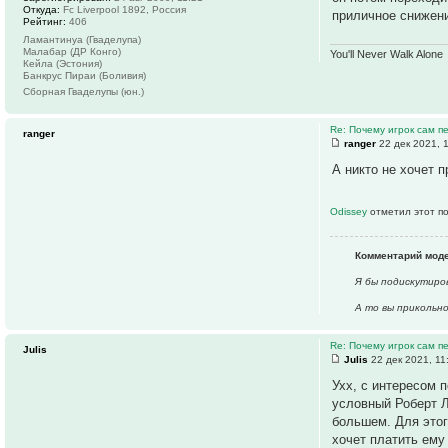
Откуда:
Fc Liverpool 1892, Россия
приличное снижен
Рейтинг:
406
Ламантинуа (Гваделупа)
Малабар (ДР Конго)
You'll Never Walk Alone
Кейла (Эстония)
Банкрус Пираи (Боливия)
Сборная Гваделупы (юн.)
Re: Почему игрок сам п
ranger
ranger
22 дек 2021, 
А никто не хочет 
Odissey
отметил этот п
Комментарий мод
Я бы подискутиро
А то вы прикольн
Re: Почему игрок сам п
Julis
Julis
22 дек 2021, 11
Ухх, с интересом 
условный Роберт Л
большем. Для этог
хочет платить ему