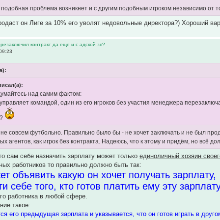
, подобная проблема возникнет и с другим подобным игроком независимо от т
продаст он Лиге за 10% его уволят недовольные директора?) Хороший ва
ерезаключил контракт да еще и с адской зп?
09:23
а):
писал(а):
думайтесь над самим фактом:
правляет командой, один из его игроков без участия менеджера перезаключае
о?
 не совсем футбольно. Правильно было бы - не хочет заключать и не был прод
х агентов, как игрок без контракта. Надеюсь, что к этому и придём, но всё 
что сам себе назначить зарплату может только
единоличный хозяин своег
ных работников то правильно должно быть так:
т объявить какую он хочет получать зарплату,
и себе того, кто готов платить ему эту зарплату
го работника в любой сфере.
ние такое:
ся его предыдущая зарплата и указывается, что он готов играть в другом