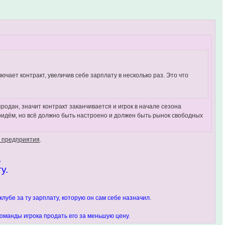
чает контракт, увеличив себе зарплату в несколько раз. Это что
продан, значит контракт заканчивается и игрок в начале сезона
 придём, но всё должно быть настроено и должен быть рынок свободных
о предприятия
.
,
у.
клубе за ту зарплату, которую он сам себе назначил.
оманды игрока продать его за меньшую цену.