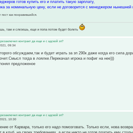
еджеров готов купить его и платить такую зарплату,
рока за номинальную цену, если не договорится с менеджером нынешней 
т пост как понравившийся.
шь, там и слезешь, еще и попа потом будет болеть
ерезаключил контракт да еще и с адской зп?
2021, 09:34
оторого обсуждаем,так и будет играть за зп 290к даже когда его сила до
очет.Смысл тогда в лоялке.Перекачал игрока и пофиг на нее)))
 понял предложеное
ерезаключил контракт да еще и с адской зп?
2021, 10:30
ние от Карвара, только его надо помозговать. Только если, нова возвра
 в клуб, на своих требованиях, а если никто не готов платить ему стол