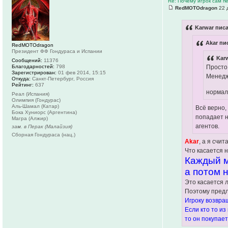
Re: Почему игрок сам п
RedMOTOdragon
22 
Karwar писа
Akar пи
RedMOTOdragon
Президент ФФ Гондураса и Испании
Kar
Сообщений:
11376
Благодарностей:
798
Просто
Зарегистрирован:
01 фев 2014, 15:15
Менедж
Откуда:
Санкт-Петербург, Россия
Рейтинг:
637
норма
Реал (Испания)
Олимпия (Гондурас)
Аль-Шамал (Катар)
Всё верно,
Бока Хуниорс (Аргентина)
попадает н
Магра (Алжир)
агентов.
зам. в Перак (Малайзия)
Сборная Гондураса (нац.)
Akar
, а я счи
Что касается 
Каждый м
а потом н
Это касается 
Поэтому предл
Игроку возвращ
Если кто то из
то он покупае