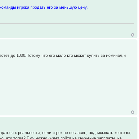
команды игрока продать его за меньшую цену.
растет до 1000.Потому что его мало кто может купить за номинал,и
щаться к реальности, если игрок не согласен, подписывать контракт,
ько, что тогда? Ему нужно будет пойти на снижение зарплаты, на