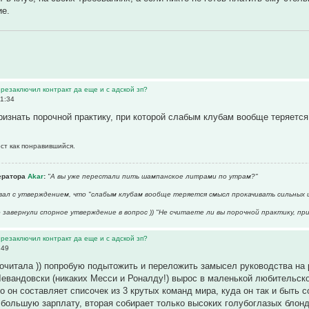
ие.
ерезаключил контракт да еще и с адской зп?
11:34
признать порочной практику, при которой слабым клубам вообще теряетс
ост как понравившийся.
ератора
Akar
:
"А вы уже перестали пить шампанское литрами по утрам?"
вал с утверждением, что "слабым клубам вообще теряется смысл прокачивать сильных 
о завернули спорное утверждение в вопрос )) "Не считаете ли вы порочной практику, п
ерезаключил контракт да еще и с адской зп?
:49
почитала )) попробую подытожить и переложить замысел руководства на
евандовски (никаких Месси и Роналду!) вырос в маленькой любительской
о он составляет списочек из 3 крутых команд мира, куда он так и быть 
 большую зарплату, вторая собирает только высоких голубоглазых блонд