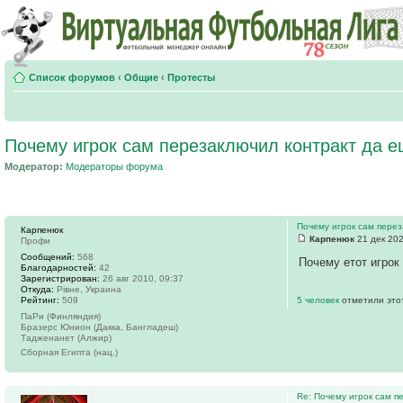
Список форумов
‹
Общие
‹
Протесты
Почему игрок сам перезаключил контракт да ещ
Модератор:
Модераторы форума
Почему игрок сам перез
Карпенюк
Карпенюк
21 дек 202
Профи
Сообщений:
568
Почему етот игрок
Благодарностей:
42
Зарегистрирован:
26 авг 2010, 09:37
Откуда:
Рівне, Украина
Рейтинг:
509
5 человек
отметили это
ПаРи (Финляндия)
Бразерс Юнион (Дакка, Бангладеш)
Тадженанет (Алжир)
Сборная Египта (нац.)
Re: Почему игрок сам п