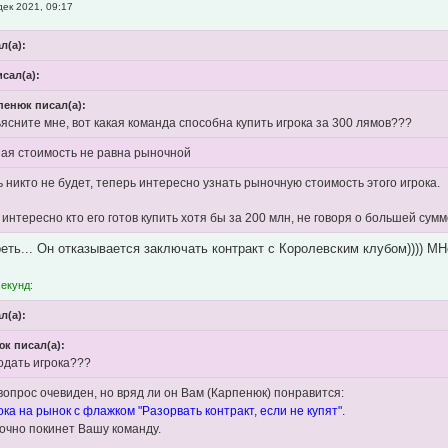
дек 2021, 09:17
л(а):
исал(а):
пенюк писал(а):
ясните мне, вот какая команда способна купить игрока за 300 лямов???
ая стоимость не равна рыночной
 никто не будет, теперь интересно узнать рыночную стоимость этого игрока.
интересно кто его готов купить хотя бы за 200 млн, не говоря о большей сум
еть... Он отказывается заключать контракт с Королевским клубом)))) МНе
секунд:
л(а):
к писал(а):
одать игрока???
вопрос очевиден, но вряд ли он Вам (Карпенюк) понравится:
ка на рынок с флажком "Разорвать контракт, если не купят".
точно покинет Вашу команду.