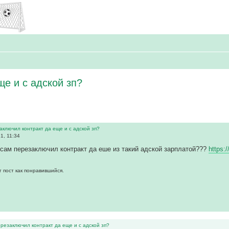
е и с адской зп?
аключил контракт да еще и с адской зп?
1, 11:34
 сам перезаключил контракт да еше из такий адской зарплатой???
https:
т пост как понравившийся.
ерезаключил контракт да еще и с адской зп?