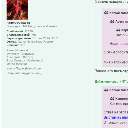
RedMOTOdragon
22 
Karwar писа
Avers п
RedMOTOdragon
Президент ФФ Гондураса и Испании
Кар
Сообщений:
11376
Благодарностей:
798
Вот обь
Зарегистрирован:
01 фев 2014, 15:15
Откуда:
Санкт-Петербург, Россия
Номинальн
Рейтинг:
637
Реал (Испания)
С этим спорить
Олимпия (Гондурас)
Аль-Шамал (Катар)
Бока Хуниорс (Аргентина)
Мне например 
Магра (Алжир)
зам. в Перак (Малайзия)
Зашел его посмотр
Сборная Гондураса (нац.)
Добавлено спустя 57 
Karwar писа
Карпеню
Как мне пр
Ответ на этот 
Выставить игро
И тогда игрок 