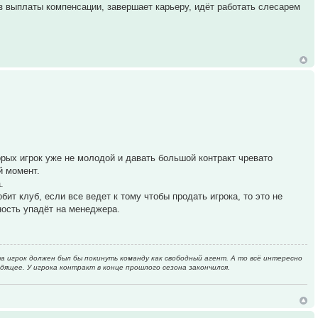
з выплаты компенсации, завершает карьеру, идёт работать слесарем
торых игрок уже не молодой и давать большой контракт чревато
й момент.
.
ит клуб, если все ведет к тому чтобы продать игрока, то это не
ность упадёт на менеджера.
а игрок должен был бы покинуть команду как свободный агент. А то всё интересно
дящее. У игрока контракт в конце прошлого сезона закончился.