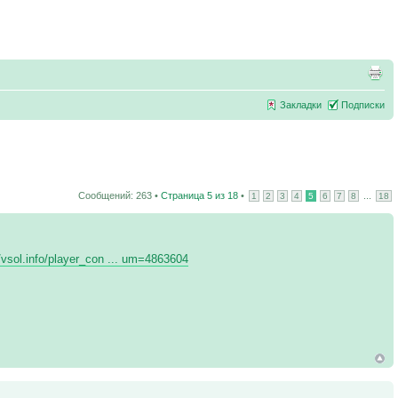
Закладки
Подписки
Сообщений: 263 •
Страница
5
из
18
•
...
1
2
3
4
5
6
7
8
18
//vsol.info/player_con ... um=4863604