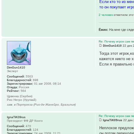
Если кто то из мен
то он покупает иг
2 человек
отметили это
Ёжик:
На мне где сяде
Re: Почему игрок сам п
DimGun1410
22 дек 
Тогда этот игрок,к
кажется никто не х
Если я правильно
DimGun1410
Эксперт
Сообщений:
5503
Благодарностей:
698
Зарегистрирован:
01 авг 2008, 08:14
Откуда:
Россия
Рейтинг:
564
Црвенка (Сербия)
Рио Негро (Уругвай)
зам. в Португеза (Рио-де-Жанейро, Бразилия)
Re: Почему игрок сам п
IgnaTiK09rus
IgnaTiK09rus
22 дек 
Президент ФФ ДР Конго
Сообщений:
470
Неплохое предложе
Благодарностей:
124
он потом переходит
Зарегистрирован:
24 авг 2009, 11:21