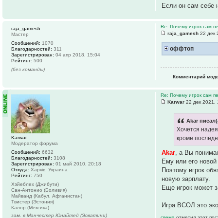
Если он сам себе 
Re: Почему игрок сам п
raja_gamesh
raja_gamesh
22 дек 
Мастер
Сообщений:
1070
оффтоп
Благодарностей:
311
Зарегистрирован:
04 апр 2018, 15:04
Рейтинг:
500
(без команды)
Комментарий мод
Re: Почему игрок сам п
Karwar
22 дек 2021, 
Akar писал(
Хочется надея
Karwar
кроме последн
Модератор форума
Akar
, а Вы понима
Сообщений:
6632
Благодарностей:
3108
Ему или его новой
Зарегистрирован:
01 май 2010, 20:18
Поэтому игрок обя
Откуда:
Харків, Украина
Рейтинг:
750
новую зарплату.
Хэйеблех (Джибути)
Еще игрок может з
Сан-Антонио (Боливия)
Майванд (Кабул, Афганистан)
Твистер (Эстония)
Игра ВСОЛ это
эк
Калор (Мексика)
зам. в Манчестер Юнайтед (Эсватини)
свема
отметил этот пос