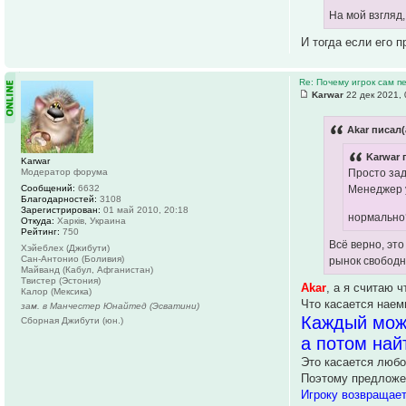
На мой взгляд
И тогда если его 
Re: Почему игрок сам п
Karwar
22 дек 2021, 
Akar писал(
Karwar 
Karwar
Модератор форума
Просто за
Сообщений:
6632
Менеджер у
Благодарностей:
3108
Зарегистрирован:
01 май 2010, 20:18
нормальн
Откуда:
Харків, Украина
Рейтинг:
750
Всё верно, это
Хэйеблех (Джибути)
Сан-Антонио (Боливия)
рынок свободны
Майванд (Кабул, Афганистан)
Твистер (Эстония)
Akar
, а я считаю 
Калор (Мексика)
Что касается наем
зам. в Манчестер Юнайтед (Эсватини)
Каждый може
Сборная Джибути (юн.)
а потом найт
Это касается любо
Поэтому предложе
Игроку возвращает