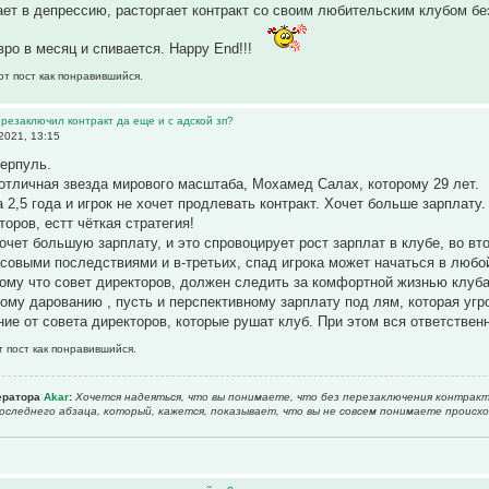
ет в депрессию, расторгает контракт со своим любительским клубом бе
вро в месяц и спивается. Happy End!!!
от пост как понравившийся.
ерезаключил контракт да еще и с адской зп?
2021, 13:15
ерпуль.
 отличная звезда мирового масштаба, Мохамед Салах, которому 29 лет.
 2,5 года и игрок не хочет продлевать контракт. Хочет больше зарплату.
торов, естт чёткая стратегия!
хочет большую зарплату, и это спровоцирует рост зарплат в клубе, во в
овыми последствиями и в-третьих, спад игрока может начаться в любо
к тому что совет директоров, должен следить за комфортной жизнью клуба
ому дарованию , пусть и перспективному зарплату под лям, которая угроб
ие от совета директоров, которые рушат клуб. При этом вся ответствен
т пост как понравившийся.
ератора
Akar
:
Хочется надеяться, что вы понимаете, что без перезаключения контракт
оследнего абзаца, который, кажется, показывает, что вы не совсем понимаете происхо