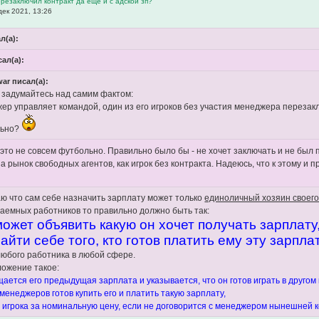
ерезаключил контракт да еще и с адской зп?
дек 2021, 13:26
л(а):
сал(а):
war писал(а):
 задумайтесь над самим фактом:
ер управляет командой, один из его игроков без участия менеджера перезаклю
льно?
 это не совсем футбольно. Правильно было бы - не хочет заключать и не был 
а рынок свободных агентов, как игрок без контракта. Надеюсь, что к этому и
таю что сам себе назначить зарплату может только
единоличный хозяин своег
наемных работников то правильно должно быть так:
ожет объявить какую он хочет получать зарплату
айти себе того, кто готов платить ему эту зарплат
любого работника в любой сфере.
ожение такое:
ается его предыдущая зарплата и указывается, что он готов играть в другом 
 менеджеров готов купить его и платить такую зарплату,
т игрока за номинальную цену, если не договорится с менеджером нынешней к