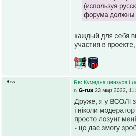
(используя русс
форума должны п
каждый для себя в
участия в проекте,
Re: Кумедна цензура і 
G-rus
G-rus
23 мар 2022, 11
Друже, я у ВСОЛІ з
і ніколи модератор
просто лозунг мені
- це дає змогу зро