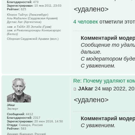
Благодарностей:
473
Зарегистрирован:
10 янв 2011, 23:03
<удалено>
Рейтинг:
625
Юнион Тайтус (Люксембург)
Аль-Жабален (Саудовская Аравия)
4 человек
отметили этот
Дуглас Аиг (Аргентина)
зам. в Тэйбл 35 Эспада (Гуам)
зам. в Революционари Конкьюэрорс
(Белиз)
Комментарий моде
Сборная Саудовской Аравии (мол.)
Сообщение то удали
дальше.
С модератором буде
С уважением.
Re: Почему удаляют ко
JAkar
24 мар 2022, 20
<удалено>
JAkar
Эксперт
Сообщений:
4412
Комментарий моде
Благодарностей:
2317
Зарегистрирован:
20 июн 2016, 14:50
С уважением.
Откуда:
Самара, Россия
Рейтинг:
583
Динамо (Барнаул, Россия)