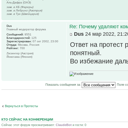
Аль-Дафра (ОАЭ)
зам. в ХБ (Фареры)
зам. в Лебринг (Австрия)
зам. в Тун (Швейцария)
Re: Почему удаляют ко
Dus
Главный модератор форума
Dus
24 мар 2022, 21:2
Сообщений:
9551
Благодарностей:
125
Зарегистрирован:
07 окт 2002, 23:00
Ответ на протест
Откуда:
Москва, Россия
Рейтинг:
700
понятный.
Лизингер (Австрия)
Йокогама (Япония)
Во избежание дал
Показать сообщения за:
Поле с
Вернуться в Протесты
КТО СЕЙЧАС НА КОНФЕРЕНЦИИ
Сейчас этот форум просматривают:
ClaudeBot
и гости: 0