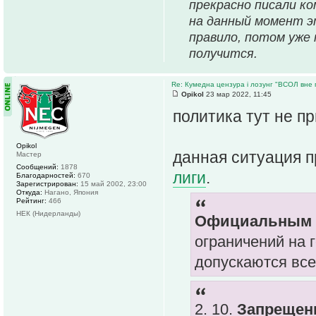
прекрасно писали ко
на данный момент э
правило, потом уже
получится.
Re: Кумедна цензура і лозунг "ВСОЛ вне 
Opikol
23 мар 2022, 11:45
политика тут не п
Opikol
данная ситуация 
Мастер
Сообщений:
1878
лиги
.
Благодарностей:
670
Зарегистрирован:
15 май 2002, 23:00
Откуда:
Нагано, Япония
Рейтинг:
466
НЕК (Нидерланды)
Официальным я
ограничений на 
допускаются вс
2. 10.
Запрещены