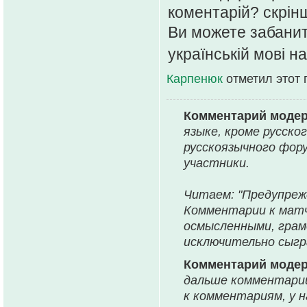
коментарій? скрін
Ви можете забанити
українській мові н
Карпенюк
отметил этот 
Комментарий моде
языке, кроме русско
русскоязычного фор
участники.
Читаем: "Предупреж
Комментарии к матч
осмысленными, грам
исключительно сыгр
Комментарий моде
дальше комментарии
к комментариям, у 