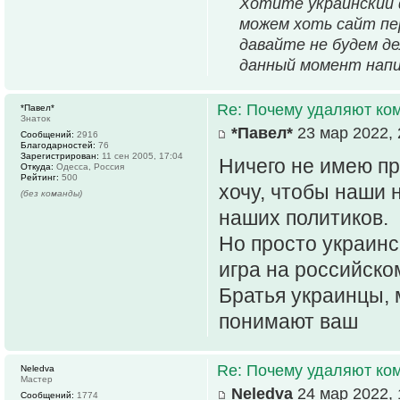
Хотите украинский ф
можем хоть сайт пе
давайте не будем дел
данный момент напи
Re: Почему удаляют ко
*Павел*
Знаток
*Павел*
23 мар 2022, 
Сообщений:
2916
Благодарностей:
76
Зарегистрирован:
11 сен 2005, 17:04
Ничего не имею пр
Откуда:
Одесса, Россия
Рейтинг:
500
хочу, чтобы наши 
(без команды)
наших политиков.
Но просто украинс
игра на российско
Братья украинцы, 
понимают ваш
Re: Почему удаляют ко
Neledva
Мастер
Neledva
24 мар 2022, 
Сообщений:
1774