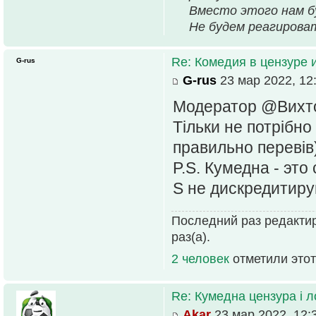
Вместо этого нам б
Не будем реагирова
Re: Комедия в цензуре 
G-rus
G-rus
23 мар 2022, 12
Модератор @Вихтор
Тільки не потрібно
правильно перевів)
P.S. Кумедна - это
S не дискредитируй
Последний раз редакти
раз(а).
2 человек
отметили этот
Re: Кумедна цензура і 
Akar
23 мар 2022, 12: