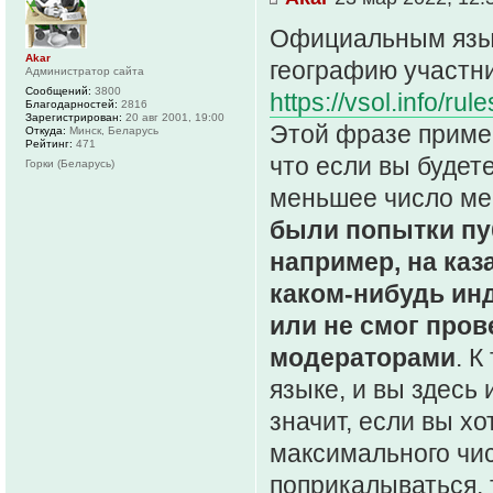
Официальным язык
Akar
географию участни
Администратор сайта
Сообщений:
3800
https://vsol.info/r
Благодарностей:
2816
Зарегистрирован:
20 авг 2001, 19:00
Этой фразе пример
Откуда:
Минск, Беларусь
Рейтинг:
471
что если вы будете
Горки (Беларусь)
меньшее число мен
были попытки пу
например, на каз
каком-нибудь инд
или не смог пров
модераторами
. К
языке, и вы здесь 
значит, если вы х
максимального чис
поприкалываться, 