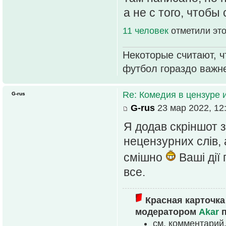
а не с того, чтоб
11 человек
отметили это
Некоторые считают, ч
футбол гораздо важн
Re: Комедия в цензуре 
G-rus
G-rus
23 мар 2022, 12
Я додав скріншот з
нецензурних слів, 
смішно
Ваші дії
все.
Красная карточка
модератором
Akar
п
см. комментарий