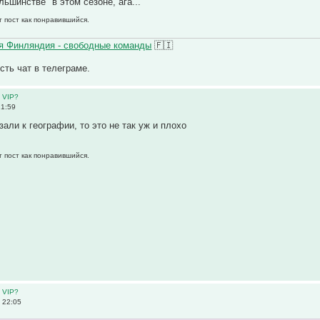
ольшинстве" в этом сезоне, ага...
т пост как понравившийся.
 Финляндия - свободные команды
🇫🇮
Есть чат в телеграме.
 VIP?
21:59
али к географии, то это не так уж и плохо
т пост как понравившийся.
 VIP?
 22:05