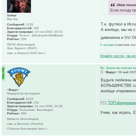
JAkar писал
Если погоду пр
Solmyr
Мастер
Т.е. футбол в Ис
Сообщений:
1159
Благодарностей:
169
А вообще, мы не с
Зарегистрирован:
19 ноя 2003, 00:53
Откуда:
Телега - @SolmyrIbnWaliBarad
дивизиона и Vs! О
Рейтинг:
539
ПЕПО (Финляндия)
3 человек
отметили это
Фри Эджентс (ЮАР)
зам. в сборной ЮАР (юн.)
Играйте честно, так и
Re: Зачем мы платим за
~Bupyc~
06 май 2025
Будьте любезны н
БОЛЬШИНСТВЕ случа
~Bupyc~
вообще откровенно
Модератор молодежи
Сообщений:
8233
ТОП-федерация
Благодарностей:
154
🇫🇮
Зарегистрирован:
21 ноя 2006, 20:36
Откуда:
Хельсинки, Финляндия
Учим, как играть. 
Рейтинг:
656
Миккели (Финляндия)
зам. в Пролайн (Уганда)
Сборная Финляндии (мол.)