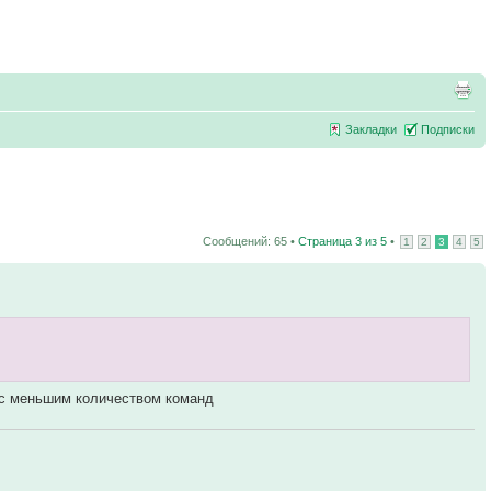
Закладки
Подписки
Сообщений: 65 •
Страница
3
из
5
•
1
2
3
4
5
 с меньшим количеством команд