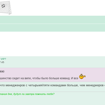
 VIP?
7:45
(а):
ьшинство сидит на випе, чтобы было больше команд. И все
, что менедженров с четырьмя/пяти командами больше, чем менеджеров
тания дня, будут ли завтра помнить тебя?