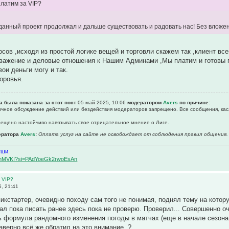
латим за VIP?
 данный проект продолжал и дальше существовать и радовать нас! Без вложе
осов ,исходя из простой логике вещей и торговли скажем так ,клиент все
Уважение и деловые отношения к Нашим Админами ,Мы платим и готовы 
ои деньги могу и так.
оровья.
а была показана за этот пост
05 май 2025, 10:06
модератором
Avers
по причине:
личное обсуждение действий или бездействия модераторов запрещено. Все сообщения, кас
прещено настойчиво навязывать свое отрицательное мнение о Лиге.
ератора
Avers
:
Оплата услуг на сайте не освобождает от соблюдения правил общения.
уши.
BqemMVKI?si=PAdYoeGk2rwoEsAn
 VIP?
, 21:41
икстартер, очевидно походу сам того не понимая, поднял тему на котор
тал пока писать ранее здесь пока не проверю. Проверил... Совершенно о
 формула рандомного изменения погоды в матчах (еще в начале сезона 
аверно всё же обратил на это внимание..?