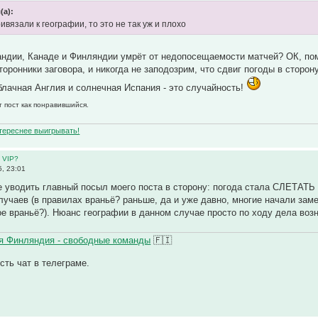
(а):
ивязали к географии, то это не так уж и плохо
ландии, Канаде и Финляндии умрёт от недопосещаемости матчей? ОК, п
торонники заговора, и никогда не заподозрим, что сдвиг погоды в стор
блачная Англия и солнечная Испания - это случайность!
т пост как понравившийся.
нтереснее выигрывать!
 VIP?
, 23:01
е уводить главный посыл моего поста в сторону: погода стала СЛЕ
ев (в правилах враньё? раньше, да и уже давно, многие начали замеча
е враньё?). Нюанс географии в данном случае просто по ходу дела возни
 Финляндия - свободные команды
🇫🇮
Есть чат в телеграме.