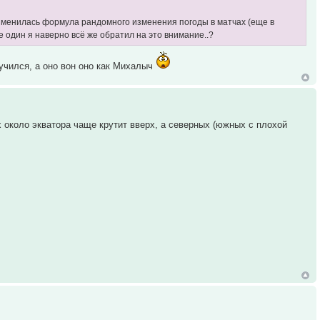
 изменилась формула рандомного изменения погоды в матчах (еще в
е один я наверно всё же обратил на это внимание..?
зучился, а оно вон оно как Михалыч
ах около экватора чаще крутит вверх, а северных (южных с плохой