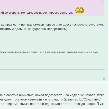
ний со стороны менеджеров проект просто загнется.
гда прав если не прав смотри первое ,что сдесь напрочь отсутствует.
платить и дальше ,но (удалено модератором)
ающиеся модерирования сайта, чата и форума следует отправлять в техническую
ую я обратил внимание, начал подозревать, по ходу еще начала этого
чевидно что в этом сезоне (и как это часто бывает во ВСОЛе, тайно)
вот обратил внимание что погода стала слетать гораздо чаще). Я уж