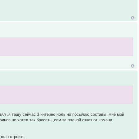
 взял ,я тащу сейчас 3 интерес ноль но посылаю составы ,мне мой
финов не хотел так бросать ,сам за полной отказ от команд.
план строить.