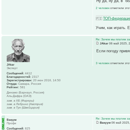
Ну да, ну да, в "б
2 человек
отметили это
ТОП-федерация
🇫🇮
Учим, как играть. 
Re: Зачем мы платим за
JAkar
06 май 2025, 
Если погоду привяз
3 человек
отметили это
JAkar
Эксперт
Сообщений:
4412
Благодарностей:
2317
Зарегистрирован:
20 июн 2016, 14:50
Откуда:
Самара, Россия
Рейтинг:
581
Динамо (Барнаул, Россия)
Аль-Дафра (ОАЭ)
зам. в ХБ (Фареры)
зам. в Лебринг (Австрия)
зам. в Тун (Швейцария)
Re: Зачем мы платим за
Вакуум
Вакуум
06 май 2025,
Профи
Сообщений:
825