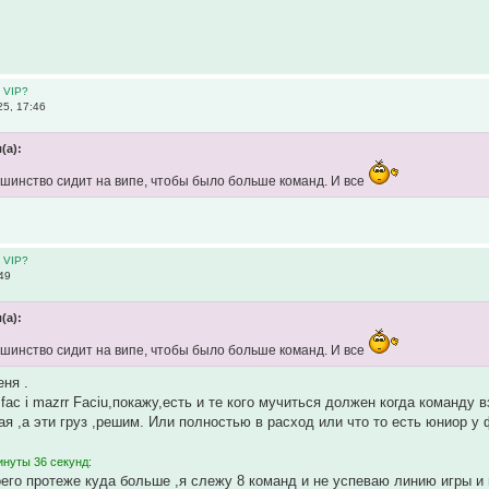
 VIP?
5, 17:46
(а):
ьшинство сидит на випе, чтобы было больше команд. И все
 VIP?
49
(а):
ьшинство сидит на випе, чтобы было больше команд. И все
еня .
,fac i mazrr Faciu,покажу,есть и те кого мучиться должен когда команду
я ,а эти груз ,решим. Или полностью в расход или что то есть юниор у 
инуты 36 секунд:
оего протеже куда больше ,я слежу 8 команд и не успеваю линию игры и 