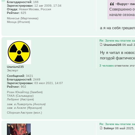
Благодарностей:
166
~Bupyc~ пи
Зарегистрирован:
12 авг 2009, 17:34
Совершенно оч
Откуда:
Новая Москва, Россия
Рейтинг:
625
начале сезона
Монесье (Мартиника)
Монца (Италия)
а я на себя греши
Re: Зачем мы платим за
Uranium235
06 май 2
Ну я читал в ново
погодой фактическ
3 человек
отметили это
Uranium235
Эксперт
Сообщений:
3421
Благодарностей:
2449
Зарегистрирован:
03 июл 2021, 14:07
Рейтинг:
902
Роан Юнайтед (Замбия)
ТАКА (Сальвадор)
Лебринг (Австрия)
зам. в Ливерпуль (Англия)
зам. в Анжле (Франция)
Сборная Австрии (мол.)
Re: Зачем мы платим за
Solmyr
06 май 2025,