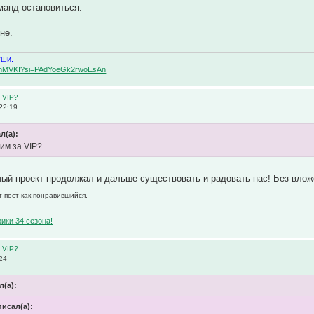
манд остановиться.
не.
уши.
BqemMVKI?si=PAdYoeGk2rwoEsAn
 VIP?
22:19
л(а):
им за VIP?
ный проект продолжал и дальше существовать и радовать нас! Без влож
т пост как понравившийся.
ики 34 сезона!
 VIP?
24
л(а):
писал(а):