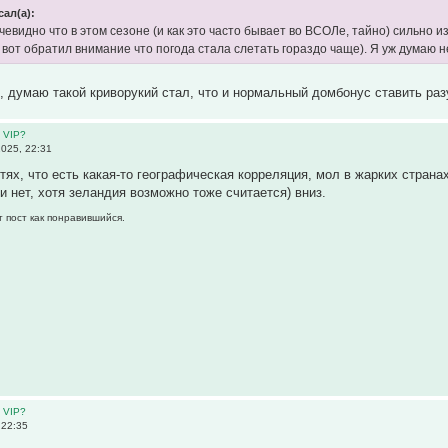
сал(а):
евидно что в этом сезоне (и как это часто бывает во ВСОЛе, тайно) сильно
 вот обратил внимание что погода стала слетать гораздо чаще). Я уж думаю н
л, думаю такой криворукий стал, что и нормальный домбонус ставить ра
 VIP?
025, 22:31
стях, что есть какая-то географическая корреляция, мол в жарких стран
и нет, хотя зеландия возможно тоже считается) вниз.
т пост как понравившийся.
 VIP?
 22:35