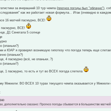
татистики за вчерашний 10 тур чемпа (
прогноз погоды был "облачно"
), с
следования" как же работает новая формула... Итак (очевидно в каждом
все 16 матчей пасмурно, ВСЕ!
8 пасмурно, ВСЕ!
нце, Д1 Сенегала 5 солнце
це
мурно
о (опаньки?)
ии и ЮАР я проверял возникшую гипотезу что погода теперь еще слетает
ачно (опаньки?)
е, 4 пасмурно (всё, не опаньки..?)
 (опаньки?)
це, 1 пасмурно, то есть и тут во ВСЕХ погода слетела
му Миккели: ВО ВСЕХ 10 турах текущего чемпа оказывается у Миккели
:
(а):
лах, дополнительно сказано: Прогноз погоды сбывается в большинстве матчей