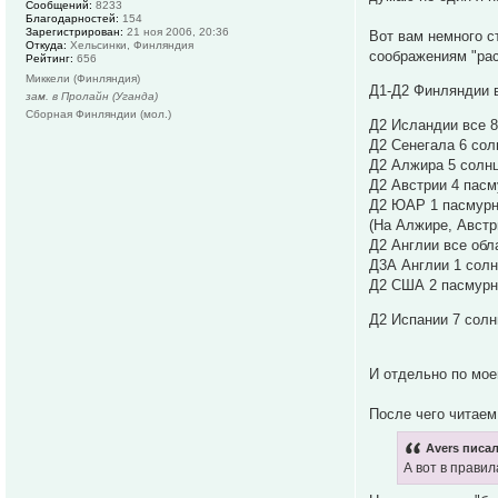
Сообщений:
8233
Благодарностей:
154
Зарегистрирован:
21 ноя 2006, 20:36
Вот вам немного с
Откуда:
Хельсинки, Финляндия
соображениям "рас
Рейтинг:
656
Миккели (Финляндия)
Д1-Д2 Финляндии 
зам. в Пролайн (Уганда)
Сборная Финляндии (мол.)
Д2 Исландии все 
Д2 Сенегала 6 сол
Д2 Алжира 5 солн
Д2 Австрии 4 пас
Д2 ЮАР 1 пасмурн
(На Алжире, Австр
Д2 Англии все обл
Д3А Англии 1 солнц
Д2 США 2 пасмурно
Д2 Испании 7 солн
И отдельно по мое
После чего читаем
Avers писал
А вот в прави