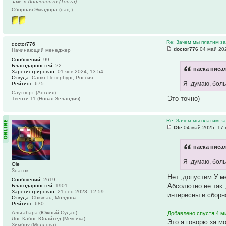
зам. в Лонголонго (Тонга)
Сборная Эквадора (нац.)
Re: Зачем мы платим за
doctor776
doctor776
04 май 202
Начинающий менеджер
Сообщений:
99
Благодарностей:
22
паска писал
Зарегистрирован:
01 янв 2024, 13:54
Откуда:
Санкт-Петербург, Россия
Я ,думаю, бол
Рейтинг:
675
Саутпорт (Англия)
Это точно)
Твенти 11 (Новая Зеландия)
Re: Зачем мы платим за
Ole
04 май 2025, 17:
паска писал
Я ,думаю, бол
Ole
Знаток
Нет ,допустим У м
Сообщений:
2619
Абсолютно не так 
Благодарностей:
1901
Зарегистрирован:
21 сен 2023, 12:59
интересны и сборна
Откуда:
Chisinau, Молдова
Рейтинг:
680
Альтабара (Южный Судан)
Добавлено спустя 4 м
Лос-Кабос Юнайтед (Мексика)
Это я говорю за м
Зимбру (Молдова)