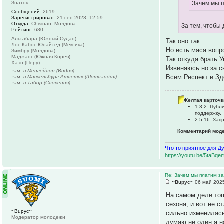
Знаток
Зачем мы п
Сообщений:
2619
Зарегистрирован:
21 сен 2023, 12:59
Откуда:
Chisinau, Молдова
За тем, чтобы
Рейтинг:
680
Альтабара (Южный Судан)
Так оно так.
Лос-Кабос Юнайтед (Мексика)
Но есть маса вопр
Зимбру (Молдова)
Маджанг (Южная Корея)
Так откуда брать 
Хаэн (Перу)
Извиняюсь но за св
зам. в Менгейлор (Индия)
Всем Респект и Зд
зам. в Массельбург Атлетик (Шотландия)
зам. в Табор (Словения)
Желтая карточк
1.3.2. Пуб
поддержку.
2.5.16. За
Комментарий мод
Что то приятное для Д
https://youtu.be/5ta
Re: Зачем мы платим за
~Bupyc~
06 май 2025
На самом деле топ
сезона, и вот не с
~Bupyc~
сильно изменилась
Модератор молодежи
думаю не один я н