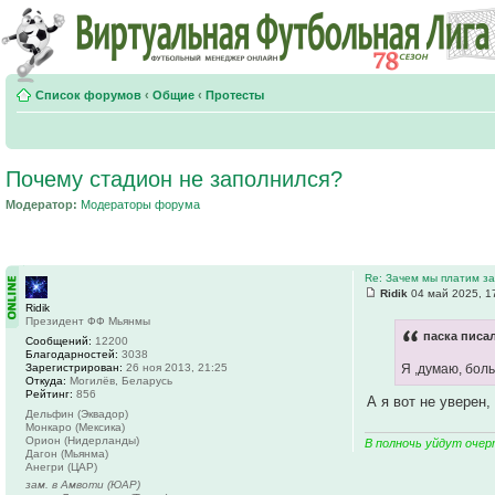
Список форумов
‹
Общие
‹
Протесты
Почему стадион не заполнился?
Модератор:
Модераторы форума
Re: Зачем мы платим за
Ridik
04 май 2025, 1
Ridik
Президент ФФ Мьянмы
паска писал
Сообщений:
12200
Благодарностей:
3038
Зарегистрирован:
26 ноя 2013, 21:25
Я ,думаю, бол
Откуда:
Могилёв, Беларусь
Рейтинг:
856
А я вот не уверен
Дельфин (Эквадор)
Монкаро (Мексика)
Орион (Нидерланды)
В полночь уйдут очер
Дагон (Мьянма)
Анегри (ЦАР)
зам. в Амвоти (ЮАР)