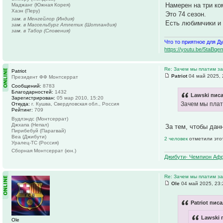
Намерен на три ко
Маджанг (Южная Корея)
Хаэн (Перу)
Это 74 сезон.
зам. в Менгейлор (Индия)
Есть любимчики и 
зам. в Массельбург Атлетик (Шотландия)
зам. в Табор (Словения)
Что то приятное для Д
https://youtu.be/5ta
Re: Зачем мы платим за
Patriot
Patriot
04 май 2025, 
Президент ФФ Монтсеррат
Сообщений:
8783
Благодарностей:
1432
Lawski писа
Зарегистрирован:
05 мар 2010, 15:20
Зачем мы плат
Откуда:
г. Кушва, Свердловская обл., Россия
Рейтинг:
709
Вудлэндс (Монтсеррат)
Джхапа (Непал)
За тем, чтобы дан
Пирибебуй (Парагвай)
Веа (Джибути)
2 человек
отметили это
Уралец-ТС (Россия)
Сборная Монтсеррат (юн.)
Джибути- Чемпион Афр
Re: Зачем мы платим за
Ole
04 май 2025, 23:
Patriot писа
Lawski 
Ole