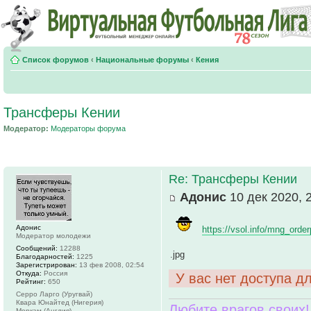
Список форумов
‹
Национальные форумы
‹
Кения
Трансферы Кении
Модератор:
Модераторы форума
Re: Трансферы Кении
Адонис
10 дек 2020, 
Адонис
https://vsol.info/mng_orde
Модератор молодежи
Сообщений:
12288
.jpg
Благодарностей:
1225
Зарегистрирован:
13 фев 2008, 02:54
Откуда:
Россия
У вас нет доступа д
Рейтинг:
650
Серро Ларго (Уругвай)
Квара Юнайтед (Нигерия)
Любите врагов своих!
Моркам (Англия)