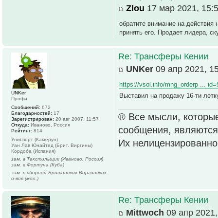
Zlou
17 мар 2021, 15:
обратите внимание на действия 
принять его. Продает лидера, ск
Re: Трансферы Кении
UNKer
09 апр 2021, 1
https://vsol.info/mng_orderp ... id
UNKer
Выставил на продажу 16-ти летку
Профи
Сообщений:
672
Благодарностей:
17
® Все мысли, которые
Зарегистрирован:
20 авг 2007, 11:57
Откуда:
Иваново, Россия
сообщения, являются
Рейтинг:
814
Униспорт (Камерун)
Их нелицензированно
Уан Лав Юнайтед (Брит. Виргины)
Кордоба (Испания)
зам. в Текстильщик (Иваново, Россия)
зам. в Фортуна (Куба)
зам. в сборной Британских Виргинских
о-вов (мол.)
Re: Трансферы Кении
Mittwoch
09 апр 2021,