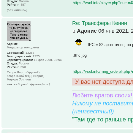
Откуда:
Москва
https://vsol.info/player.php?num=
Рейтинг:
487
(без команды)
Re: Трансферы Кении
Адонис
06 янв 2021, 
Адонис
ПРС = 82 аргентинец, на 
Модератор молодежи
Сообщений:
12288
,fthc.jpg
Благодарностей:
1225
Зарегистрирован:
13 фев 2008, 02:54
Откуда:
Россия
Рейтинг:
650
https://vsol.info/mng_orderplr.php
Серро Ларго (Уругвай)
Квара Юнайтед (Нигерия)
Моркам (Англия)
У вас нет доступа д
зам. в сборной Уругвая (мол.)
Любите врагов своих!
Никому не поставить
(неизвестный)
"Там где-то раньше п