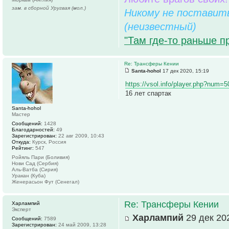
зам. в сборной Уругвая (мол.)
Никому не поставить
(неизвестный)
"Там где-то раньше п
Re: Трансферы Кении
Santa-hohol
17 дек 2020, 15:19
https://vsol.info/player.php?num=
16 лет спартак
Santa-hohol
Мастер
Сообщений:
1428
Благодарностей:
49
Зарегистрирован:
22 авг 2009, 10:43
Откуда:
Курск, Россия
Рейтинг:
547
Ройяль Пари (Боливия)
Нови Сад (Сербия)
Аль-Ватба (Сирия)
Уракан (Куба)
Женерасьон Фут (Сенегал)
Re: Трансферы Кении
Харлампий
Эксперт
Харлампий
29 дек 202
Сообщений:
7589
Зарегистрирован:
24 май 2009, 13:28