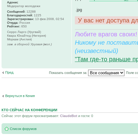
Адонис
Модератор молодежи
.jpg
Сообщений:
12288
Благодарностей:
1225
У вас нет доступа д
Зарегистрирован:
13 фев 2008, 02:54
Откуда:
Россия
Рейтинг:
650
Серро Ларго (Уругвай)
Любите врагов своих!
Квара Юнайтед (Нигерия)
Моркам (Англия)
Никому не поставить
зам. в сборной Уругвая (мол.)
(неизвестный)
"Там где-то раньше п
Пред.
Показать сообщения за:
Поле с
Вернуться в Кения
КТО СЕЙЧАС НА КОНФЕРЕНЦИИ
Сейчас этот форум просматривают:
ClaudeBot
и гости: 0
Список форумов