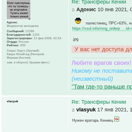
Re: Трансферы Кении
Адонис
10 янв 2021, 
Адонис
палестинец, ПРС=63%, н
Модератор молодежи
https://vsol.info/mng_orderp ... id
Сообщений:
12288
Благодарностей:
1225
Зарегистрирован:
13 фев 2008, 02:54
.jpg
Откуда:
Россия
Рейтинг:
650
У вас нет доступа д
Серро Ларго (Уругвай)
Квара Юнайтед (Нигерия)
Моркам (Англия)
Любите врагов своих!
зам. в сборной Уругвая (мол.)
Никому не поставить
(неизвестный)
"Там где-то раньше п
Re: Трансферы Кении
vlasyuk
vlasyuk
17 янв 2021, 
Нужен вратарь Кениец