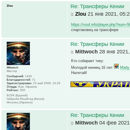
Re: Трансферы Кении
Zlou
Zlou
21 янв 2021, 05:
https://vsol.info/player.php?num=
спартаковец на трансфере
Re: Трансферы Кении
Mittwoch
28 янв 2021,
Кто собирает тику:
Молодой кениец 16 лет
Мабу
Mittwoch
Мастер
Налетай!
Сообщений:
1430
Благодарностей:
71
Зарегистрирован:
22 май 2009, 10:26
Откуда:
Kyiv, Украина
Рейтинг:
565
БСРК (Бруней)
Найроби Юнайтед (Кения)
Ингулец (Украина)
Re: Трансферы Кении
Mittwoch
04 фев 2021,