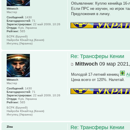
Объявление: Куплю кенийца 16-
Если ПРС не изучен, но игрок та
Mittwoch
Мастер
Предложения в личку.
Сообщений:
1430
Благодарностей:
71
Зарегистрирован:
22 май 2009, 10:26
Откуда:
Kyiv, Украина
Рейтинг:
565
БСРК (Бруней)
Найроби Юнайтед (Кения)
Ингулец (Украина)
Re: Трансферы Кении
Mittwoch
09 мар 2021,
Молодой 17-летний кениец
А
Цена всего от 120%. Налетай.
Mittwoch
Мастер
Сообщений:
1430
Благодарностей:
71
Зарегистрирован:
22 май 2009, 10:26
Откуда:
Kyiv, Украина
Рейтинг:
565
БСРК (Бруней)
Найроби Юнайтед (Кения)
Ингулец (Украина)
Re: Трансферы Кении
Zlou