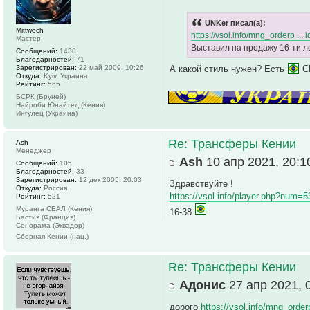
UNKer писал(а):
Mittwoch
https://vsol.info/mng_orderp ...
Мастер
Выставил на продажу 16-ти ле
Сообщений:
1430
Благодарностей:
71
Зарегистрирован:
22 май 2009, 10:26
А какой стиль нужен? Есть
CF
Откуда:
Kyiv, Украина
Рейтинг:
565
БСРК (Бруней)
Найроби Юнайтед (Кения)
Ингулец (Украина)
Re: Трансферы Кении
Ash
Менеджер
Ash
10 апр 2021, 20:1
Сообщений:
105
Благодарностей:
33
Зарегистрирован:
12 дек 2005, 20:03
Здравствуйте !
Откуда:
Россия
https://vsol.info/player.php?num=
Рейтинг:
521
Муранга СЕАЛ (Кения)
16-38
Бастия (Франция)
Сонорама (Эквадор)
Сборная Кении (нац.)
Re: Трансферы Кении
Адонис
27 апр 2021, 
дорого
https://vsol.info/mng_orde