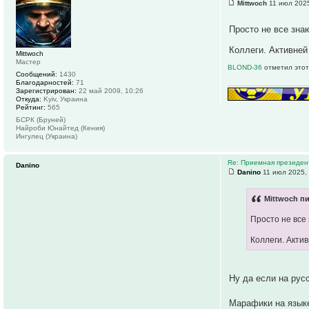
Mittwoch
11 июл 2025
Просто не все зна
Коллеги. Активней
Mittwoch
Мастер
BLOND-36
отметил этот
Сообщений:
1430
Благодарностей:
71
Зарегистрирован:
22 май 2009, 10:26
Откуда:
Kyiv, Украина
Рейтинг:
565
БСРК (Бруней)
Найроби Юнайтед (Кения)
Ингулец (Украина)
Re: Приемная президе
Danino
Danino
11 июл 2025,
Mittwoch пи
Просто не все
Коллеги. Акти
Ну да если на рус
Марафики на языке