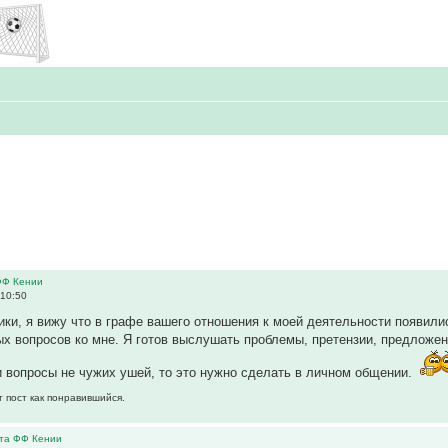
ФФ Кении
 10:50
и, я вижу что в графе вашего отношения к моей деятельности появили
х вопросов ко мне. Я готов выслушать проблемы, претензии, предложен
 вопросы не чужих ушей, то это нужно сделать в личном общении.
т пост как понравившийся.
нта ФФ Кении