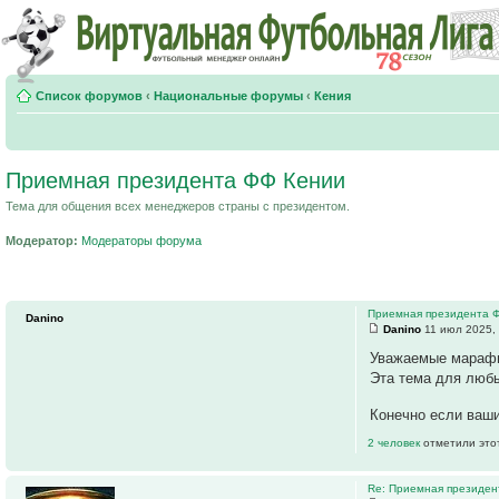
Список форумов
‹
Национальные форумы
‹
Кения
Приемная президента ФФ Кении
Тема для общения всех менеджеров страны с президентом.
Модератор:
Модераторы форума
Приемная президента 
Danino
Danino
11 июл 2025,
Уважаемые марафик
Эта тема для любы
Конечно если ваши
2 человек
отметили это
Re: Приемная президе