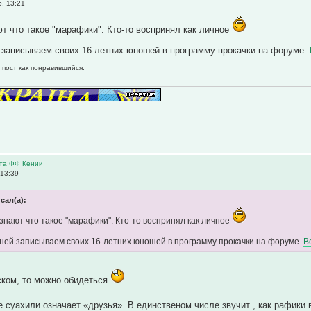
, 13:21
ют что такое "марафики". Кто-то воспринял как личное
 записываем своих 16-летних юношей в программу прокачки на форуме.
 пост как понравившийся.
нта ФФ Кении
 13:39
сал(а):
 знают что такое "марафики". Кто-то воспринял как личное
вней записываем своих 16-летних юношей в программу прокачки на форуме.
В
ском, то можно обидеться
 суахили означает «друзья». В единственом числе звучит , как рафик