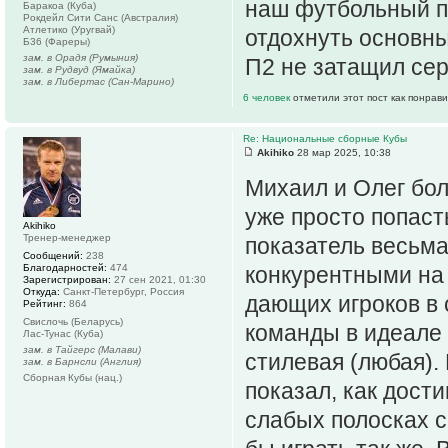
наш футбольный п
Баракоа (Куба)
Рокдейл Сити Санс (Австралия)
Атлетико (Уругвай)
отдохнуть основны
Б36 (Фареры)
зам. в Орадя (Румыния)
П2 не затащил сер
зам. в Рудвуд (Ямайка)
зам. в Либертас (Сан-Марино)
6 человек
отметили этот пост как понрав
Re: Национальные сборные Кубы
Akihiko
28 мар 2025, 10:38
Михаил и Олег бо
уже просто попаст
Akihiko
Тренер-менеджер
показатель весьма
Сообщений:
238
Благодарностей:
474
конкурентными на
Зарегистрирован:
27 сен 2021, 01:30
Откуда:
Санкт-Петербург, Россия
дающих игроков в 
Рейтинг:
864
Свислочь (Беларусь)
команды в идеале 
Лас-Тунас (Куба)
зам. в Тайгерс (Малави)
стилевая (любая).
зам. в Барнсли (Англия)
Сборная Кубы (нац.)
показал, как дост
слабых полосках с