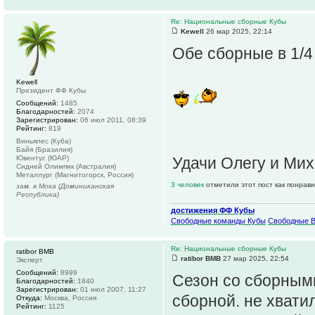
Re: Национальные сборные Кубы
Kewell
26 мар 2025, 22:14
Обе сборные в 1/4 
Kewell
Президент ФФ Кубы
Сообщений:
1485
Благодарностей:
2074
Зарегистрирован:
06 июл 2011, 08:39
Рейтинг:
819
Виньялес (Куба)
Байя (Бразилия)
Ювентус (ЮАР)
Удачи Олегу и Мих
Сидней Олимпик (Австралия)
Металлург (Магнитогорск, Россия)
3 человек
отметили этот пост как понрав
зам. в Мока (Доминиканская
Республика)
достижения ФФ Кубы
Свободные команды Кубы
Свободные 
Re: Национальные сборные Кубы
ratibor BMB
ratibor BMB
27 мар 2025, 22:54
Эксперт
Сообщений:
8999
Сезон со сборными
Благодарностей:
1840
Зарегистрирован:
01 июл 2007, 11:27
сборной. не хвати
Откуда:
Москва, Россия
Рейтинг:
1125