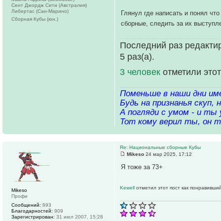
Сент Джордж Сити (Австралия)
Либертас (Сан-Марино)
Глянул где написать и понял чт
Сборная Кубы (юн.)
сборные, следить за их выступл
Последний раз редактир
5 раз(а).
3 человек
отметили этот
Поменьше в наши дни име
Будь на признанья скуп,
А погляди с умом - и ты 
Тот кому верил ты, он т
Re: Национальные сборные Кубы
Mikeso
24 мар 2025, 17:12
Я тоже за 73+
Kewell
отметил этот пост как понравивший
Mikeso
Профи
Сообщений:
893
Благодарностей:
909
Зарегистрирован:
31 июл 2007, 15:28