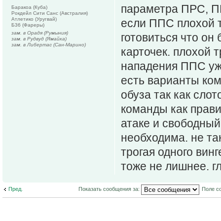
параметра ПРС, П
Баракоа (Куба)
Рокдейл Сити Санс (Австралия)
Атлетико (Уругвай)
если ППС плохой т
Б36 (Фареры)
зам. в Орадя (Румыния)
готовиться что он 
зам. в Рудвуд (Ямайка)
зам. в Либертас (Сан-Марино)
карточек. плохой 
нападения ППС уже
есть варианты ком
обуза так как слот
команды как правил
атаке и свободный
необходима. не та
трогая одного вин
тоже не лишнее. г
Пред.
Показать сообщения за:
Поле с