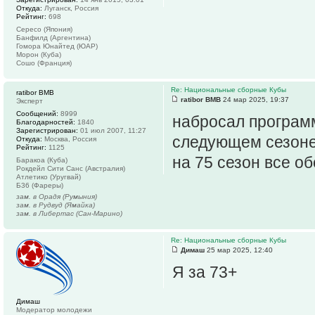
Откуда:
Луганск, Россия
Рейтинг:
698
Сересо (Япония)
Банфилд (Аргентина)
Гомора Юнайтед (ЮАР)
Морон (Куба)
Сошо (Франция)
Re: Национальные сборные Кубы
ratibor BMB
ratibor BMB
24 мар 2025, 19:37
Эксперт
Сообщений:
8999
набросал программ
Благодарностей:
1840
Зарегистрирован:
01 июл 2007, 11:27
следующем сезоне
Откуда:
Москва, Россия
Рейтинг:
1125
на 75 сезон все обс
Баракоа (Куба)
Рокдейл Сити Санс (Австралия)
Атлетико (Уругвай)
Б36 (Фареры)
зам. в Орадя (Румыния)
зам. в Рудвуд (Ямайка)
зам. в Либертас (Сан-Марино)
Re: Национальные сборные Кубы
Димаш
25 мар 2025, 12:40
Я за 73+
Димаш
Модератор молодежи