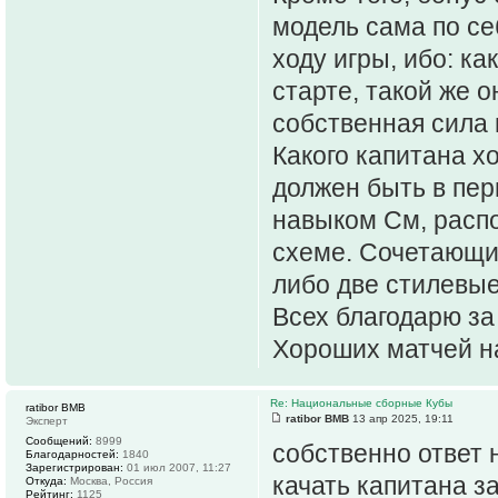
модель сама по се
ходу игры, ибо: к
старте, такой же 
собственная сила 
Какого капитана х
должен быть в пер
навыком См, расп
схеме. Сочетающий
либо две стилевые
Всех благодарю за
Хороших матчей н
Re: Национальные сборные Кубы
ratibor BMB
ratibor BMB
13 апр 2025, 19:11
Эксперт
Сообщений:
8999
собственно ответ 
Благодарностей:
1840
Зарегистрирован:
01 июл 2007, 11:27
качать капитана з
Откуда:
Москва, Россия
Рейтинг:
1125