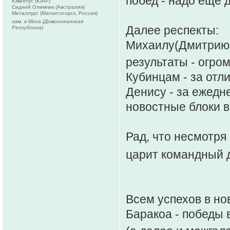
побед - надо ещё 
Ювентус (ЮАР)
Сидней Олимпик (Австралия)
Металлург (Магнитогорск, Россия)
зам. в Мока (Доминиканская
Далее респекты:
Республика)
Михаилу(Дмитрию) 
результаты - огро
Кубинцам - за отл
Денису - за ежедн
новостные блоки в
Рад, что несмотря
царит командный 
Всем успехов в но
Баракоа - победы 