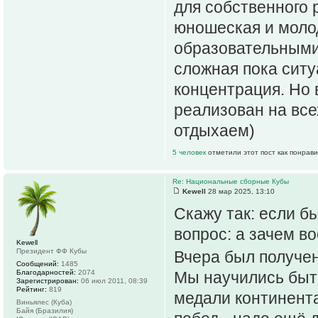
для собственного 
юношеская и моло
образовательными
сложная пока сит
концентрация. Но 
реализован на все
отдыхаем)
5 человек
отметили этот пост как понрав
Re: Национальные сборные Кубы
Kewell
28 мар 2025, 13:10
Скажу так: если б
вопрос: а зачем в
Kewell
Президент ФФ Кубы
Вчера был получен
Сообщений:
1485
Благодарностей:
2074
Мы научились быт
Зарегистрирован:
06 июл 2011, 08:39
Рейтинг:
819
медали континент
Виньялес (Куба)
Байя (Бразилия)