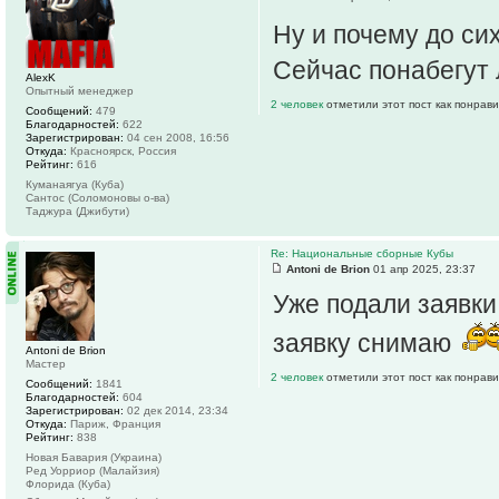
Ну и почему до си
Сейчас понабегут
AlexK
Опытный менеджер
2 человек
отметили этот пост как понрав
Сообщений:
479
Благодарностей:
622
Зарегистрирован:
04 сен 2008, 16:56
Откуда:
Красноярск, Россия
Рейтинг:
616
Куманаягуа (Куба)
Сантос (Соломоновы о-ва)
Таджура (Джибути)
Re: Национальные сборные Кубы
Antoni de Brion
01 апр 2025, 23:37
Уже подали заявки
заявку снимаю
Antoni de Brion
Мастер
2 человек
отметили этот пост как понрав
Сообщений:
1841
Благодарностей:
604
Зарегистрирован:
02 дек 2014, 23:34
Откуда:
Париж, Франция
Рейтинг:
838
Новая Бавария (Украина)
Ред Уорриор (Малайзия)
Флорида (Куба)