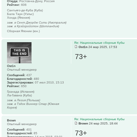
Откуда:
Ростов-на-Дону, Россия
Рейтинг:
606
Сантьяго-де-Куба (Куба)
Бала Таун (Уэльс)
Хонда (Япония)
зам. в Сент Джордж Сити (Австралия)
зам. в Крэйгройстон (Шотландия)
Сборная Японии (юн.)
Re: Национальные сборные Кубы
Ost1n
24 мар 2025, 17:53
73+
Ost1n
Опытный менеджер
Сообщений:
437
Благодарностей:
480
Зарегистрирован:
07 июл 2010, 15:13
Рейтинг:
650
Гранада (Испания)
Ла-Гавана (Куба)
зам. в Легия (Польша)
зам. в Тэдок Виннер Стар (Южная
Корея)
Re: Национальные сборные Кубы
Brown
Brown
24 мар 2025, 18:44
Опытный менеджер
Сообщений:
401
73+
Благодарностей:
85
Зарегистрирован:
14 янв 2015, 03:01