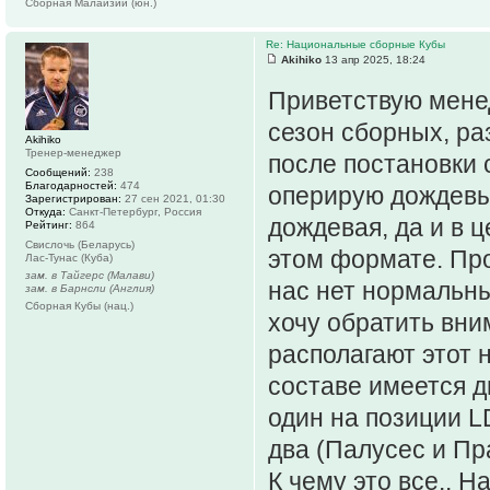
Сборная Малайзии (юн.)
Re: Национальные сборные Кубы
Akihiko
13 апр 2025, 18:24
Приветствую мене
сезон сборных, р
Akihiko
Тренер-менеджер
после постановки с
Сообщений:
238
Благодарностей:
474
оперирую дождевы
Зарегистрирован:
27 сен 2021, 01:30
Откуда:
Санкт-Петербург, Россия
дождевая, да и в 
Рейтинг:
864
Свислочь (Беларусь)
этом формате. Про
Лас-Тунас (Куба)
зам. в Тайгерс (Малави)
нас нет нормальны
зам. в Барнсли (Англия)
Сборная Кубы (нац.)
хочу обратить вни
располагают этот 
составе имеется д
один на позиции L
два (Палусес и Пр
К чему это все.. Н