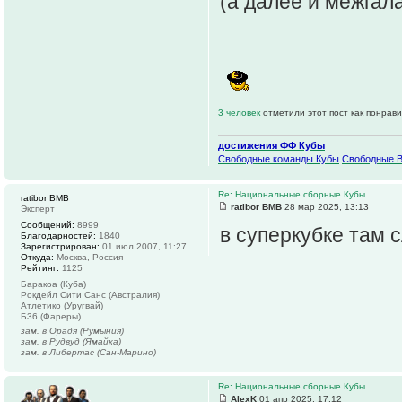
(а далее и межгал
3 человек
отметили этот пост как понрав
достижения ФФ Кубы
Свободные команды Кубы
Свободные 
Re: Национальные сборные Кубы
ratibor BMB
ratibor BMB
28 мар 2025, 13:13
Эксперт
Сообщений:
8999
в суперкубке там с
Благодарностей:
1840
Зарегистрирован:
01 июл 2007, 11:27
Откуда:
Москва, Россия
Рейтинг:
1125
Баракоа (Куба)
Рокдейл Сити Санс (Австралия)
Атлетико (Уругвай)
Б36 (Фареры)
зам. в Орадя (Румыния)
зам. в Рудвуд (Ямайка)
зам. в Либертас (Сан-Марино)
Re: Национальные сборные Кубы
AlexK
01 апр 2025, 17:12