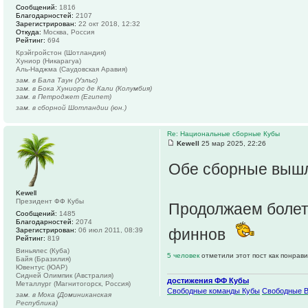
Сообщений:
1816
Благодарностей:
2107
Зарегистрирован:
22 окт 2018, 12:32
Откуда:
Москва, Россия
Рейтинг:
694
Крэйгройстон (Шотландия)
Хуниор (Никарагуа)
Аль-Наджма (Саудовская Аравия)
зам. в Бала Таун (Уэльс)
зам. в Бока Хуниорс де Кали (Колумбия)
зам. в Петроджет (Египет)
зам. в сборной Шотландии (юн.)
Re: Национальные сборные Кубы
Kewell
25 мар 2025, 22:26
Обе сборные выш
Kewell
Президент ФФ Кубы
Продолжаем болет
Сообщений:
1485
Благодарностей:
2074
финнов
Зарегистрирован:
06 июл 2011, 08:39
Рейтинг:
819
Виньялес (Куба)
5 человек
отметили этот пост как понрав
Байя (Бразилия)
Ювентус (ЮАР)
Сидней Олимпик (Австралия)
достижения ФФ Кубы
Металлург (Магнитогорск, Россия)
Свободные команды Кубы
Свободные 
зам. в Мока (Доминиканская
Республика)