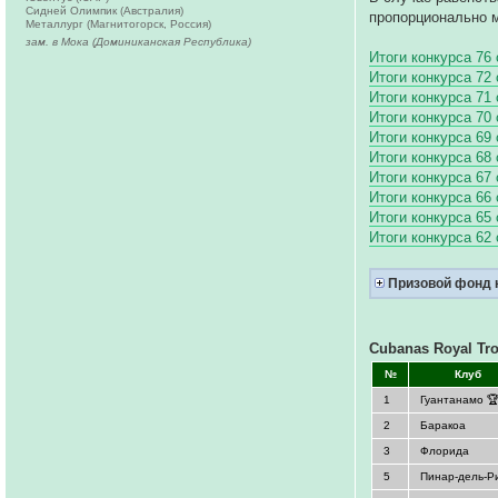
Сидней Олимпик (Австралия)
пропорционально 
Металлург (Магнитогорск, Россия)
зам. в Мока (Доминиканская Республика)
Итоги конкурса 76
Итоги конкурса 72
Итоги конкурса 71
Итоги конкурса 70
Итоги конкурса 69
Итоги конкурса 68
Итоги конкурса 67
Итоги конкурса 66
Итоги конкурса 65
Итоги конкурса 62
Призовой фонд 
Cubanas Royal Tr
№
Клуб
1
Гуантанамо 
2
Баракоа
3
Флорида
5
Пинар-дель-Р