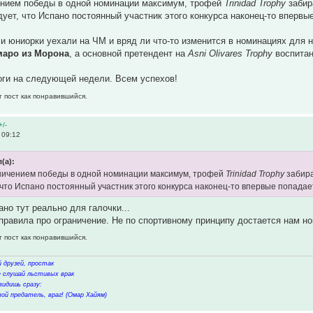
чением победы в одной номинации максимум, трофей
Trinidad Trophy
заби
дует, что Испано постоянный участник этого конкурса наконец-то впервы
и юниорки уехали на ЧМ и вряд ли что-то изменится в номинациях для 
маро из Морона
, а основной претендент на
Asni Olivares Trophy
воспита
оги на следующей недели. Всем успехов!
т пост как понравившийся.
+/-
 09:12
(а):
аничением победы в одной номинации максимум, трофей
Trinidad Trophy
забир
 что Испано постоянный участник этого конкурса наконец-то впервые попадает
ано тут реально для галочки...
 правила про ограничение. Не по спортивному принципу достается нам н
т пост как понравившийся.
 друзей, простак
не слушай льстивых врак
видишь сразу:
ой предатель, враг! (Омар Хайям)