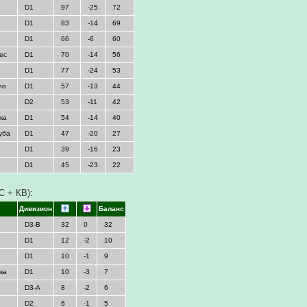
D1
97
-25
72
D1
83
-14
69
D1
66
-6
60
ес
D1
70
-14
56
D1
77
-24
53
ио
D1
57
-13
44
D2
53
-11
42
ка
D1
54
-14
40
уба
D1
47
-20
27
D1
39
-16
23
D1
45
-23
22
С + КВ):
Дивизион
Баланс
D3-B
32
0
32
D1
12
-2
10
D1
10
-1
9
ка
D1
10
-3
7
D3-A
8
-2
6
D2
6
-1
5