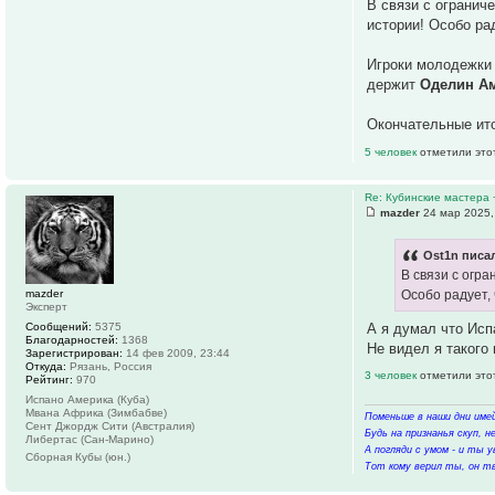
В связи с ограни
истории! Особо ра
Игроки молодежки 
держит
Оделин А
Окончательные ит
5 человек
отметили это
Re: Кубинские мастера 
mazder
24 мар 2025,
Ost1n писал
В связи с огр
mazder
Особо радует,
Эксперт
А я думал что Исп
Сообщений:
5375
Благодарностей:
1368
Не видел я такого
Зарегистрирован:
14 фев 2009, 23:44
Откуда:
Рязань, Россия
3 человек
отметили это
Рейтинг:
970
Испано Америка (Куба)
Мвана Африка (Зимбабве)
Поменьше в наши дни имей
Сент Джордж Сити (Австралия)
Будь на признанья скуп, 
Либертас (Сан-Марино)
А погляди с умом - и ты у
Сборная Кубы (юн.)
Тот кому верил ты, он тв