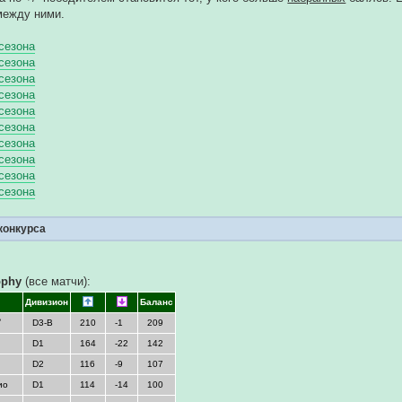
между ними.
 сезона
 сезона
 сезона
 сезона
 сезона
 сезона
 сезона
 сезона
 сезона
 сезона
конкурса
ophy
(все матчи):
Дивизион
Баланс

D3-B
210
-1
209
D1
164
-22
142
D2
116
-9
107
ио
D1
114
-14
100