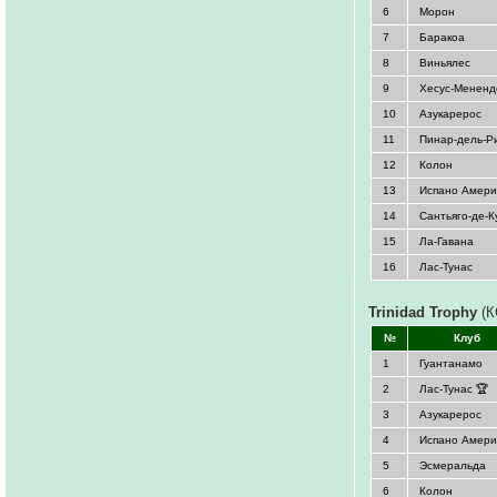
6
Морон
7
Баракоа
8
Виньялес
9
Хесус-Мененд
10
Азукарерос
11
Пинар-дель-Р
12
Колон
13
Испано Амери
14
Сантьяго-де-К
15
Ла-Гавана
16
Лас-Тунас
Trinidad Trophy
(К
№
Клуб
1
Гуантанамо
2
Лас-Тунас 🏆
3
Азукарерос
4
Испано Амери
5
Эсмеральда
6
Колон