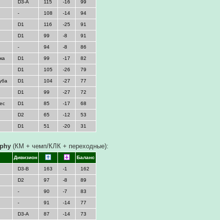
D3-A
115
-16
99
-
108
-14
94
D1
116
-25
91
D1
99
-8
91
-
94
-8
86
ка
D1
99
-17
82
D1
105
-26
79
уба
D1
104
-27
77
D1
99
-27
72
ес
D1
85
-17
68
D2
65
-12
53
D1
51
-20
31
ophy
(КМ + чемп/КЛК + переходные):
Дивизион
Баланс
D3-B
163
-1
162
D2
97
-8
89
-
90
-7
83
-
91
-14
77
D3-A
87
-14
73