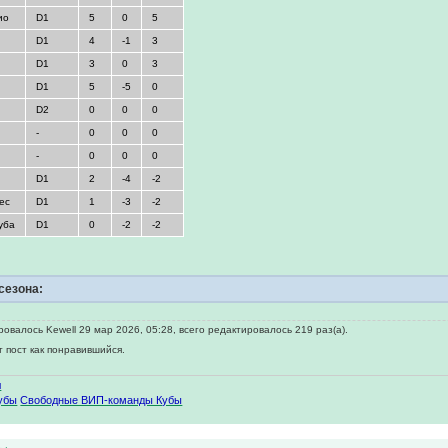
ио
D1
5
0
5
D1
4
-1
3
D1
3
0
3
D1
5
-5
0
D2
0
0
0
-
0
0
0
-
0
0
0
D1
2
-4
-2
ес
D1
1
-3
-2
уба
D1
0
-2
-2
сезона:
овалось Kewell 29 мар 2026, 05:28, всего редактировалось 219 раз(а).
т пост как понравившийся.
ы
убы
Свободные ВИП-команды Кубы