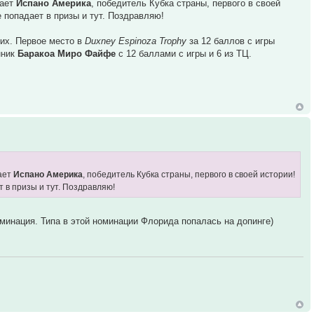
рает
Испано Америка
, победитель Кубка страны, первого в своей
е попадает в призы и тут. Поздравляю!
них. Первое место в
Duxney Espinoza Trophy
за 12 баллов с игры
нник
Баракоа Миро Файфе
с 12 баллами с игры и 6 из ТЦ.
ает
Испано Америка
, победитель Кубка страны, первого в своей истории!
 в призы и тут. Поздравляю!
оминация. Типа в этой номинации Флорида попалась на допинге)