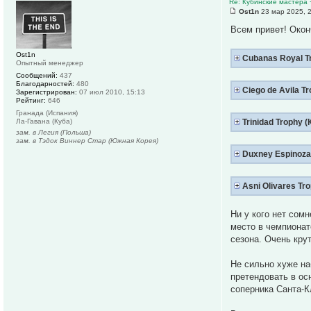
Re: Кубинские мастера 
Ost1n
23 мар 2025, 
Всем привет! Окон
Ost1n
Cubanas Royal Tr
Опытный менеджер
Сообщений:
437
Благодарностей:
480
Ciego de Avila T
Зарегистрирован:
07 июл 2010, 15:13
Рейтинг:
646
Гранада (Испания)
Ла-Гавана (Куба)
Trinidad Trophy (
зам. в Легия (Польша)
зам. в Тэдок Виннер Стар (Южная Корея)
Duxney Espinoza
Asni Olivares Tr
Ни у кого нет сом
место в чемпионат
сезона. Очень кру
Не сильно хуже на
претендовать в ос
соперника Санта-