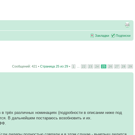
Закладки
Подписки
Сообщений: 421 •
Страница
25
из
29
•
...
1
22
23
24
25
26
27
28
29
 в трёх различных номинациях (подробности в описании ниже под
тся. В дальнейшем постараюсь возобновить и их.
 ФФ.
сли лидеры полностью совпали и в этом случае - выигрыш делится