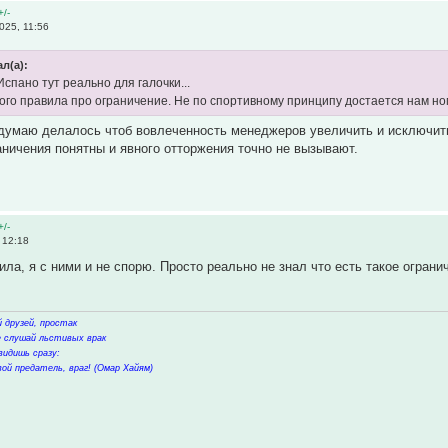
+/-
025, 11:56
л(а):
Испано тут реально для галочки...
кого правила про ограничение. Не по спортивному принципу достается нам н
 думаю делалось чтоб вовлеченность менеджеров увеличить и исключить 
аничения понятны и явного отторжения точно не вызывают.
+/-
 12:18
ила, я с ними и не спорю. Просто реально не знал что есть такое ограни
 друзей, простак
не слушай льстивых врак
видишь сразу:
ой предатель, враг! (Омар Хайям)