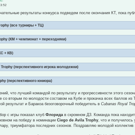
+/-
23:52
чательные результаты конкурса подведем после окончания КТ, пока пу
ophy (все турниры + ТЦ)
rophy (КМ + чемпионат + переходняки)
КС + КВ)
 Trophy (перспективного игрока молодежки)
ophy (перспективного юниора)
нений, что лучшей командой по результату и прогрессивности этого сезо
е со вторым по молодости составом на Кубе и прокачка всех баллов из Т
той результат и Баракоа безоговорочный победитель в
Cubanas Royal Tro
бор с игры показал клуб
Флорида
в скромном Д3. Команда пока находит
новном на победу в номинации
Ciego de Avila Trophy
, что и получилось
Клару, триумфатора последних сезонов. Поздравляю молодой коллектив