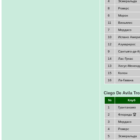
4
Эсмеральда
8
Роверс
6
Морон
11
Виньялес
7
Мордасо
10
Испано Амери
12
Азукарерос
9
Сантьяго-де-К
14
Лас-Тунас
13
Хесус-Мененд
15
Колон
16
Ла-Гавана
Ciego De Avila Tr
№
Клуб
1
Гуантанамо
2
Флорида 🏆
3
Мордасо
4
Роверс
5
Эсмеральда