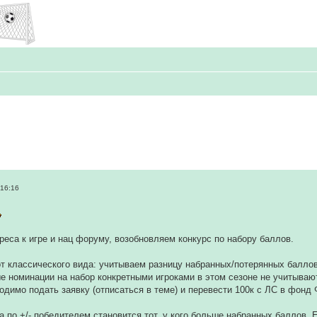
 16:16
реса к игре и нац форуму, возобновляем конкурс по набору баллов.
т классического вида: учитываем разницу набранных/потерянных баллов
е номинации на набор конкретными игроками в этом сезоне не учитываю
одимо подать заявку (отписаться в теме) и перевести 100к с ЛС в фонд
а по +/- победителем становится тот, у кого больше
набранных
баллов. Е