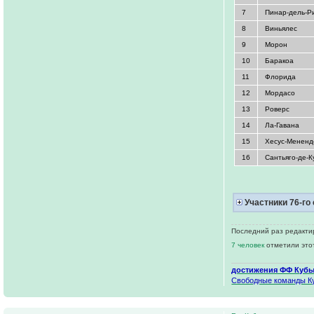
7
Пинар-дель-Р
8
Виньялес
9
Морон
10
Баракоа
11
Флорида
12
Мордасо
13
Роверс
14
Ла-Гавана
15
Хесус-Мененд
16
Сантьяго-де-К
Участники 76-го 
Последний раз редактир
7 человек
отметили это
достижения ФФ Куб
Свободные команды К