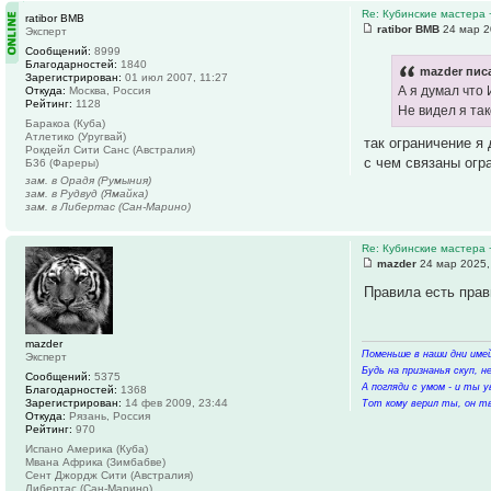
Re: Кубинские мастера 
ratibor BMB
ratibor BMB
24 мар 2
Эксперт
Сообщений:
8999
Благодарностей:
1840
mazder писа
Зарегистрирован:
01 июл 2007, 11:27
А я думал что 
Откуда:
Москва, Россия
Рейтинг:
1128
Не видел я та
Баракоа (Куба)
Атлетико (Уругвай)
так ограничение я
Рокдейл Сити Санс (Австралия)
с чем связаны огр
Б36 (Фареры)
зам. в Орадя (Румыния)
зам. в Рудвуд (Ямайка)
зам. в Либертас (Сан-Марино)
Re: Кубинские мастера 
mazder
24 мар 2025,
Правила есть прав
mazder
Поменьше в наши дни имей
Эксперт
Будь на признанья скуп, 
Сообщений:
5375
А погляди с умом - и ты у
Благодарностей:
1368
Зарегистрирован:
14 фев 2009, 23:44
Тот кому верил ты, он тв
Откуда:
Рязань, Россия
Рейтинг:
970
Испано Америка (Куба)
Мвана Африка (Зимбабве)
Сент Джордж Сити (Австралия)
Либертас (Сан-Марино)