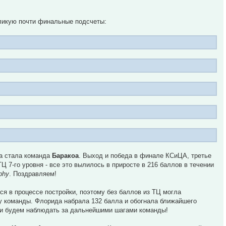
бликую почти финальные подсчеты:
на стала команда
Баракоа
. Выход и победа в финале КСиЦА, третье
Ц 7-го уровня - все это вылилось в приросте в 216 баллов в течении
phy
. Поздравляем!
ся в процессе постройки, поэтому без баллов из ТЦ могла
 у команды. Флорида набрала 132 балла и обогнала ближайшего
 и будем наблюдать за дальнейшими шагами команды!