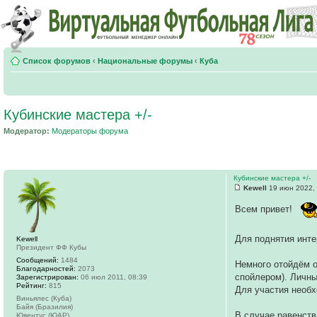
Список форумов
‹
Национальные форумы
‹
Куба
Кубинские мастера +/-
Модератор:
Модераторы форума
Кубинские мастера +/-
Kewell
19 июн 2022,
Всем привет!
Для поднятия инте
Kewell
Президент ФФ Кубы
Сообщений:
1484
Немного отойдём о
Благодарностей:
2073
спойлером). Личны
Зарегистрирован:
06 июл 2011, 08:39
Рейтинг:
815
Для участия необх
Виньялес (Куба)
Байя (Бразилия)
В случае равенств
Ювентус (ЮАР)