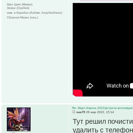
Шао Цзян (Макао)
Земун (Сербия)
зам. в Карабах (Агдам, Азербайджан)
Сборная Макао (нац.)
Re: Март-Апрель 2021(встреча всоловцев
saa79
26 мар 2022, 15:14
Тут решил почисти
удалить с телефон