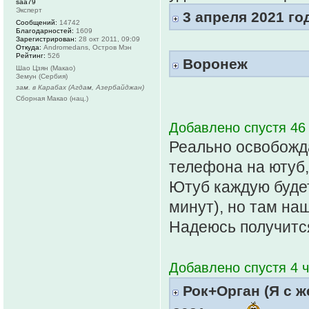
saa79
Эксперт
3 апреля 2021 го
Сообщений:
14742
Благодарностей:
1609
Зарегистрирован:
28 окт 2011, 09:09
Откуда:
Andromedans, Остров Мэн
Рейтинг:
526
Воронеж
Шао Цзян (Макао)
Земун (Сербия)
зам. в Карабах (Агдам, Азербайджан)
Сборная Макао (нац.)
Добавлено спустя 46
Реально освобожда
телефона на ютуб,
Ютуб каждую будет
минут), но там на
Надеюсь получится
Добавлено спустя 4 ч
Рок+Орган (Я с же