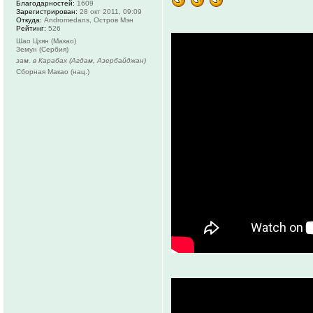
Благодарностей:
1609
Зарегистрирован:
28 окт 2011, 09:09
Откуда:
Andromedans, Остров Мэн
Рейтинг:
526
Шао Цзян (Макао)
Земун (Сербия)
зам. в Карабах (Агдам, Азербайджан)
Сборная Макао (нац.)