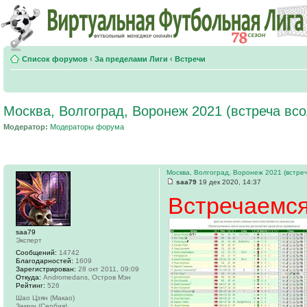
Список форумов
‹
За пределами Лиги
‹
Встречи
Москва, Волгоград, Воронеж 2021 (встреча вс
Модератор:
Модераторы форума
Москва, Волгоград, Воронеж 2021 (встреч
saa79
19 дек 2020, 14:37
Встречаемся
saa79
Эксперт
Сообщений:
14742
Благодарностей:
1609
Зарегистрирован:
28 окт 2011, 09:09
Откуда:
Andromedans, Остров Мэн
Рейтинг:
526
Шао Цзян (Макао)
Земун (Сербия)