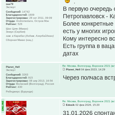
.
saa79
В первую очередь 
Эксперт
Сообщений:
14742
Петропавловск - Ка
Благодарностей:
1609
Зарегистрирован:
28 окт 2011, 09:09
Откуда:
Andromedans, Остров Мэн
Более конкретные
Рейтинг:
526
Шао Цзян (Макао)
есть у многих игро
Земун (Сербия)
зам. в Карабах (Агдам, Азербайджан)
Кому интересно вст
Сборная Макао (нац.)
Есть группа в ваца
датах
Re: Москва, Волгоград, Воронеж 2021 (вс
Planet_Hell
Planet_Hell
04 фев 2023, 14:29
Эксперт
Сообщений:
3263
Через полчаса встр
Благодарностей:
915
Зарегистрирован:
08 апр 2013, 16:56
Откуда:
Волжский (Волгоград), Россия
Рейтинг:
430
Рейнджерс (Бурунди)
Re: Москва, Волгоград, Воронеж 2021 (вс
Edosik
02 фев 2026, 15:20
31.01.2026 спонта