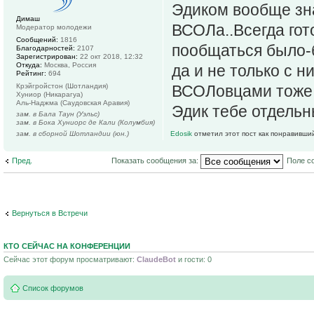
Эдиком вообще зн
Димаш
ВСОЛа..Всегда гот
Модератор молодежи
Сообщений:
1816
пообщаться было-
Благодарностей:
2107
Зарегистрирован:
22 окт 2018, 12:32
Откуда:
Москва, Россия
да и не только с н
Рейтинг:
694
Крэйгройстон (Шотландия)
ВСОЛовцами тоже 
Хуниор (Никарагуа)
Аль-Наджма (Саудовская Аравия)
Эдик тебе отдельн
зам. в Бала Таун (Уэльс)
зам. в Бока Хуниорс де Кали (Колумбия)
зам. в сборной Шотландии (юн.)
Edosik
отметил этот пост как понравивши
Пред.
Показать сообщения за:
Поле с
Вернуться в Встречи
КТО СЕЙЧАС НА КОНФЕРЕНЦИИ
Сейчас этот форум просматривают:
ClaudeBot
и гости: 0
Список форумов