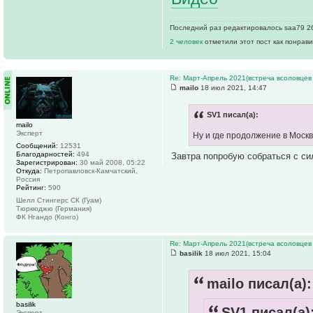
Последний раз редактировалось saa79 26 
2 человек
отметили этот пост как понрав
Re: Март-Апрель 2021(встреча всоловцев
mailo
18 июл 2021, 14:47
SV1 писал(а):
mailo
Эксперт
Ну и где продолжение в Моск
Сообщений:
12531
Благодарностей:
494
Завтра попробую собраться с си
Зарегистрирован:
30 май 2008, 05:22
Откуда:
Петропавловск-Камчатский,
Россия
Рейтинг:
590
Шелл Стингерс СК (Гуам)
Тюркюджю (Германия)
ФК Нгандо (Конго)
Re: Март-Апрель 2021(встреча всоловцев
basilik
18 июл 2021, 15:04
mailo писал(а):
basilik
SV1 писал(а)
Эксперт