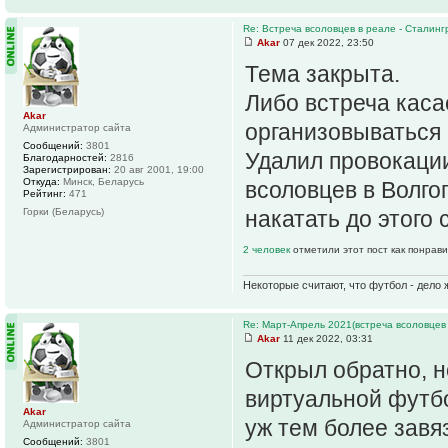
Re: Встреча всоловцев в реале - Сталинг
Akar
07 дек 2022, 23:50
Тема закрыта.
Либо встреча каса
Akar
организовываться 
Администратор сайта
Сообщений:
3801
Удалил провокации
Благодарностей:
2816
Зарегистрирован:
20 авг 2001, 19:00
Откуда:
Минск, Беларусь
всоловцев в Волго
Рейтинг:
471
Горки (Беларусь)
накатать до этого
2 человек
отметили этот пост как понрав
Некоторые считают, что футбол - дело 
Re: Март-Апрель 2021(встреча всоловцев
Akar
11 дек 2022, 03:31
Открыл обратно, н
виртуальной футбо
Akar
уж тем более завя
Администратор сайта
Сообщений:
3801