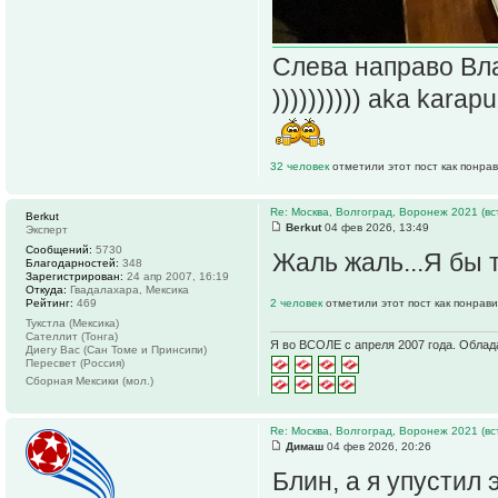
Слева направо Вла
)))))))))) aka kar
32 человек
отметили этот пост как понра
Re: Москва, Волгоград, Воронеж 2021 (вс
Berkut
Berkut
04 фев 2026, 13:49
Эксперт
Сообщений:
5730
Жаль жаль...Я бы 
Благодарностей:
348
Зарегистрирован:
24 апр 2007, 16:19
Откуда:
Гвадалахара, Мексика
Рейтинг:
469
2 человек
отметили этот пост как понрав
Тукстла (Мексика)
Сателлит (Тонга)
Я во ВСОЛЕ с апреля 2007 года. Облад
Диегу Вас (Сан Томе и Принсипи)
Пересвет (Россия)
Сборная Мексики (мол.)
Re: Москва, Волгоград, Воронеж 2021 (вс
Димаш
04 фев 2026, 20:26
Блин, а я упустил