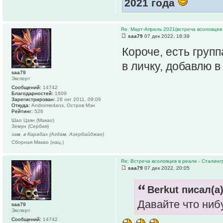
2021 года
Re: Март-Апрель 2021(встреча всоловцев
saa79
07 дек 2022, 18:39
Короче, есть груп
в личку, добавлю в
saa79
Эксперт
Сообщений:
14742
Благодарностей:
1609
Зарегистрирован:
28 окт 2011, 09:09
Откуда:
Andromedans, Остров Мэн
Рейтинг:
526
Шао Цзян (Макао)
Земун (Сербия)
зам. в Карабах (Агдам, Азербайджан)
Сборная Макао (нац.)
Re: Встреча всоловцев в реале - Сталинг
saa79
07 дек 2022, 20:05
Berkut писал(а)
Давайте что ниб
saa79
Эксперт
Сообщений:
14742