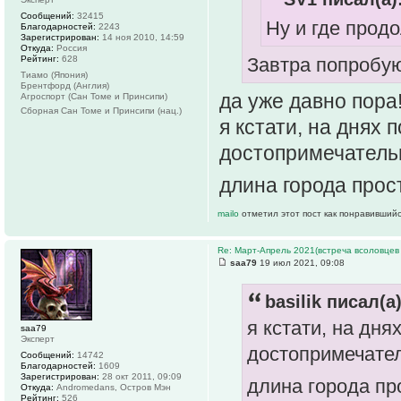
Сообщений:
32415
Ну и где прод
Благодарностей:
2243
Зарегистрирован:
14 ноя 2010, 14:59
Откуда:
Россия
Рейтинг:
628
Завтра попробую
Тиамо (Япония)
Брентфорд (Англия)
да уже давно пора
Агроспорт (Сан Томе и Принсипи)
Сборная Сан Томе и Принсипи (нац.)
я кстати, на днях
достопримечательн
длина города прос
mailo
отметил этот пост как понравившийс
Re: Март-Апрель 2021(встреча всоловцев
saa79
19 июл 2021, 09:08
basilik писал(а)
я кстати, на дн
saa79
Эксперт
достопримечател
Сообщений:
14742
Благодарностей:
1609
Зарегистрирован:
28 окт 2011, 09:09
длина города пр
Откуда:
Andromedans, Остров Мэн
Рейтинг:
526