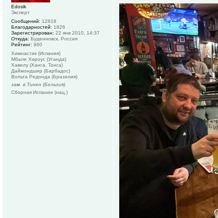
Edosik
Эксперт
Сообщений:
12818
Благодарностей:
1826
Зарегистрирован:
22 янв 2010, 14:37
Откуда:
Буденновск, Россия
Рейтинг:
960
Химнастик (Испания)
Мбале Хироус (Уганда)
Хавелу (Ханга, Тонга)
Даймондшир (Барбадос)
Вольта Редонда (Бразилия)
зам. в Тинен (Бельгия)
Сборная Испании (нац.)