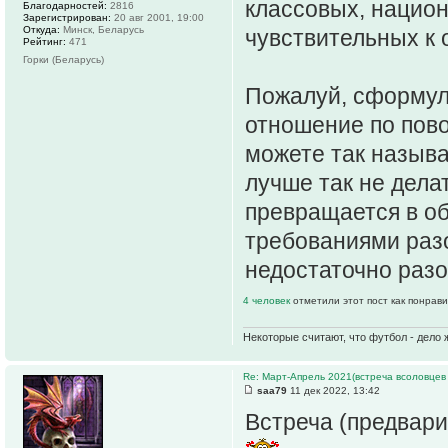
классовых, национ
Благодарностей:
2816
Зарегистрирован:
20 авг 2001, 19:00
Откуда:
Минск, Беларусь
чувствительных к
Рейтинг:
471
Горки (Беларусь)
Пожалуй, сформул
отношение по пово
можете так называт
лучше так не дела
превращается в об
требованиями разо
недостаточно разо
4 человек
отметили этот пост как понрав
Некоторые считают, что футбол - дело 
Re: Март-Апрель 2021(встреча всоловцев
saa79
11 дек 2022, 13:42
Встреча (предвари