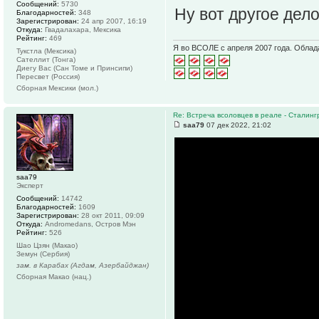
Сообщений:
5730
Ну вот другое дел
Благодарностей:
348
Зарегистрирован:
24 апр 2007, 16:19
Откуда:
Гвадалахара, Мексика
Рейтинг:
469
Я во ВСОЛЕ с апреля 2007 года. Облад
Тукстла (Мексика)
Сателлит (Тонга)
Диегу Вас (Сан Томе и Принсипи)
Пересвет (Россия)
Сборная Мексики (мол.)
Re: Встреча всоловцев в реале - Сталинг
saa79
07 дек 2022, 21:02
saa79
Эксперт
Сообщений:
14742
Благодарностей:
1609
Зарегистрирован:
28 окт 2011, 09:09
Откуда:
Andromedans, Остров Мэн
Рейтинг:
526
Шао Цзян (Макао)
Земун (Сербия)
зам. в Карабах (Агдам, Азербайджан)
Сборная Макао (нац.)