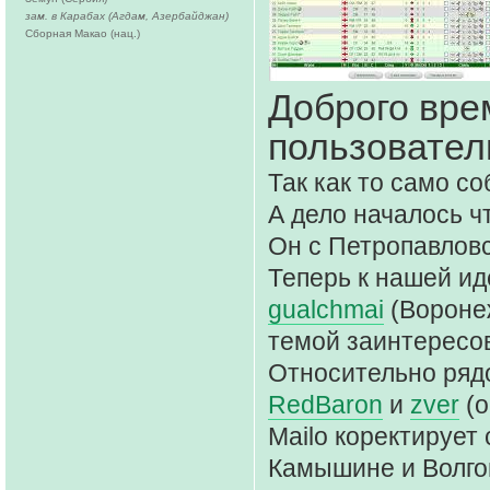
зам. в Карабах (Агдам, Азербайджан)
Сборная Макао (нац.)
Доброго вре
пользовател
Так как то само с
А дело началось ч
Он с Петропавловс
Теперь к нашей и
gualchmai
(Вороне
темой заинтересо
Относительно ряд
RedBaron
и
zver
(о
Mailo коректирует
Камышине и Волго