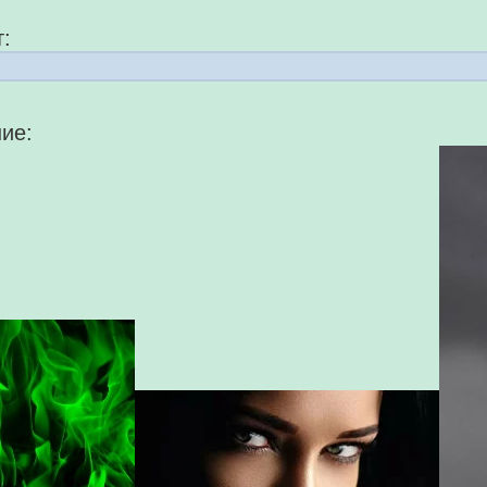
:
ие: