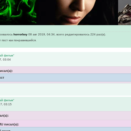
ировалось
horrorboy
08 авг 2019, 04:34, всего редактировалось 224 раз(а).
т пост как понравившийся.
дай фильм"
7, 03:04
исал(а):
кст
дай фильм"
7, 03:15
ал(а):
U писал(а):
 текст