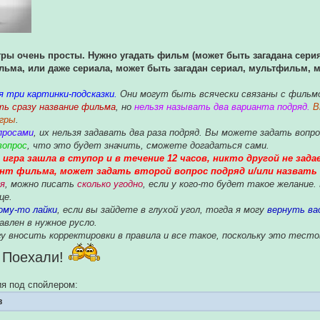
гры очень просты. Нужно угадать фильм (может быть загадана сери
льма, или даже сериала, может быть загадан сериал, мультфильм, м
я три картинки-подсказки.
Они могут быть всячески связаны с фильмом
ь сразу название фильма
, но
нельзя называть два варианта подряд.
В
игры
.
просами
, их нельзя задавать два раза подряд. Вы можете задать вопр
вопрос
, что это будет значить, сможете догадаться сами.
 игра зашла в ступор и в течение 12 часов, никто другой не зад
нт фильма, может задать второй вопрос подряд и/или назвать
я
, можно писать
сколько угодно
, если у кого-то будет такое желание
це.
ому-то лайки
, если вы зайдете в глухой угол, тогда я могу
вернуть ва
авлен в нужное русло.
у вносить корректировки в правила и все такое, поскольку это тесто
Поехали!
я под спойлером:
в