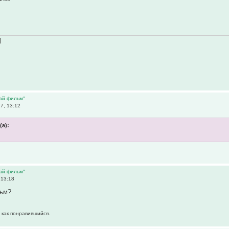
]
дай фильм"
7, 13:12
(а):
дай фильм"
 13:18
льм?
 как понравившийся.