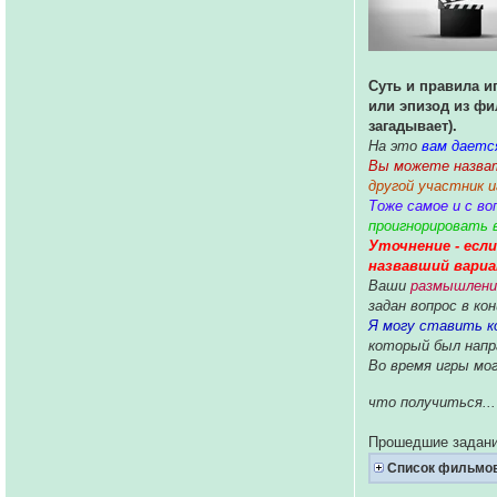
Суть и правила и
или эпизод из фи
загадывает).
На это
вам даетс
Вы можете назват
другой участник 
Тоже самое и с во
проигнорировать 
Уточнение - если
назвавший вариа
Ваши
размышлени
задан вопрос в кон
Я могу ставить к
который был напр
Во время игры мог
что получиться...
Прошедшие задани
Список фильмо