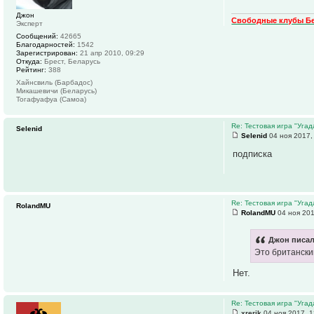
Джон
Свободные клубы Б
Эксперт
Сообщений:
42665
Благодарностей:
1542
Зарегистрирован:
21 апр 2010, 09:29
Откуда:
Брест, Беларусь
Рейтинг:
388
Хайнсвиль (Барбадос)
Микашевичи (Беларусь)
Тогафуафуа (Самоа)
Re: Тестовая игра "Уга
Selenid
Selenid
04 ноя 2017,
подписка
Re: Тестовая игра "Уга
RolandMU
RolandMU
04 ноя 201
Джон писал
Это британск
Нет.
Re: Тестовая игра "Уга
xrerik
04 ноя 2017, 1