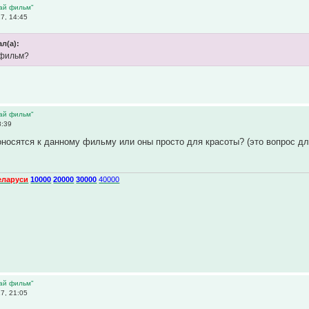
дай фильм"
7, 14:45
ал(а):
 фильм?
дай фильм"
8:39
оносятся к данному фильму или оны просто для красоты? (это вопрос дл
еларуси
10000
20000
30000
40000
дай фильм"
7, 21:05