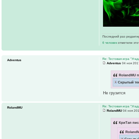
Последний раз редакт
6 человек
отметили это
Re: Тестовая игра "Уга
Adventus
Adventus
04 ноя 201
RolandMU п
Скрытый те
Не грузится
Re: Тестовая игра "Уга
RolandMU
RolandMU
04 ноя 201
КриТап пис
RolandM
Скрытый