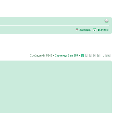
Закладки
Подписки
Сообщений: 5346 •
Страница
1
из
357
•
...
1
2
3
4
5
357