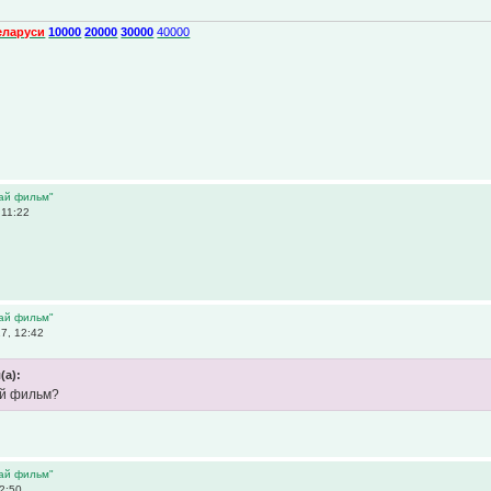
еларуси
10000
20000
30000
40000
дай фильм"
 11:22
дай фильм"
7, 12:42
(а):
ий фильм?
дай фильм"
2:50