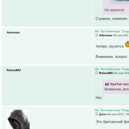
Не грузится
Странно, поменял,
Re: Тестовая игра "Уга
Adventus
Adventus
04 ноя 201
теперь грузится
Внимание, вопрос
Re: Тестовая игра "Уга
RolandMU
RolandMU
04 ноя 201
КриТап пис
Внимание, воп
Нет.
Re: Тестовая игра "Уга
Джон
04 ноя 2017, 0
Это британский ф