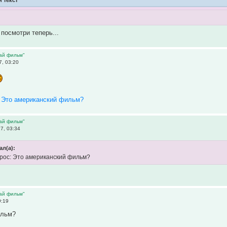
 посмотри теперь...
дай фильм"
7, 03:20
:
Это американский фильм?
дай фильм"
7, 03:34
ал(а):
рос: Это американский фильм?
дай фильм"
9:19
ильм?