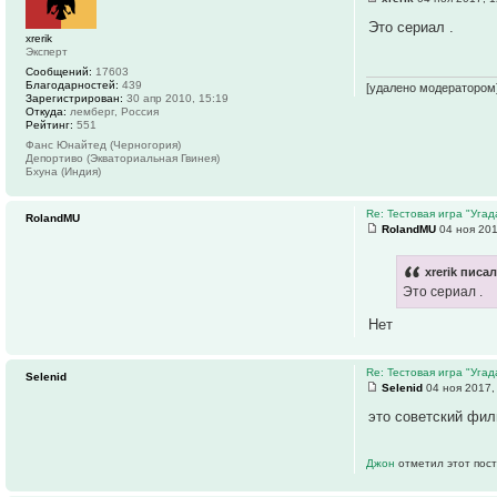
Это сериал .
xrerik
Эксперт
Сообщений:
17603
Благодарностей:
439
[удалено модератором
Зарегистрирован:
30 апр 2010, 15:19
Откуда:
лемберг, Россия
Рейтинг:
551
Фанс Юнайтед (Черногория)
Депортиво (Экваториальная Гвинея)
Бхуна (Индия)
Re: Тестовая игра "Уга
RolandMU
RolandMU
04 ноя 201
xrerik писал
Это сериал .
Нет
Re: Тестовая игра "Уга
Selenid
Selenid
04 ноя 2017,
это советский фи
Джон
отметил этот пост