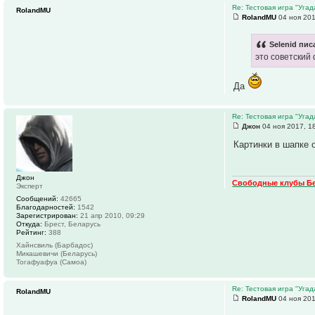
Re: Тестовая игра "Уга
RolandMU
RolandMU
04 ноя 201
Selenid пис
это советский
Да
Re: Тестовая игра "Уга
Джон
04 ноя 2017, 1
Картинки в шапке 
Джон
Свободные клубы Б
Эксперт
Сообщений:
42665
Благодарностей:
1542
Зарегистрирован:
21 апр 2010, 09:29
Откуда:
Брест, Беларусь
Рейтинг:
388
Хайнсвиль (Барбадос)
Микашевичи (Беларусь)
Тогафуафуа (Самоа)
Re: Тестовая игра "Уга
RolandMU
RolandMU
04 ноя 201