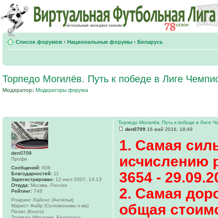
Список форумов
‹
Национальные форумы
‹
Беларусь
Торпедо Могилёв. Путь к победе в Лиге Чемпи
Модератор:
Модераторы форума
Торпедо Могилёв. Путь к победе в Лиге Ч
den0709
16 май 2016, 18:49
1. Самая сил
den0709
исчислению р
Профи
Сообщений:
608
3654 - 29.09.2
Благодарностей:
11
Зарегистрирован:
12 июл 2007, 14:13
Откуда:
Москва, Россия
2. Самая доро
Рейтинг:
746
Роаринг Лайонс (Ангилья)
общая стоимо
Марист Файр (Соломоновы о-ва)
Полис (Конго)
Торпедо (Могилев, Беларусь)