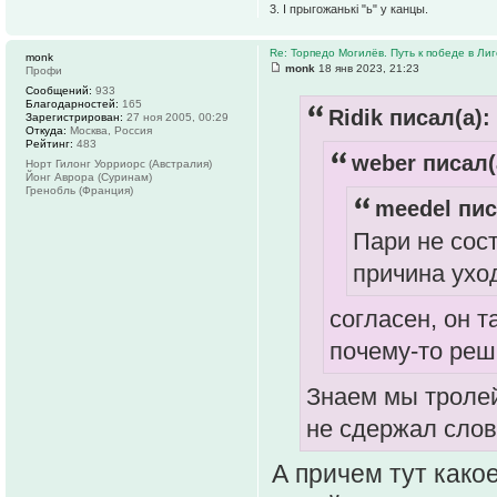
3. І прыгожанькі "ь" у канцы.
Re: Торпедо Могилёв. Путь к победе в Ли
monk
monk
18 янв 2023, 21:23
Профи
Сообщений:
933
Благодарностей:
165
Ridik писал(а):
Зарегистрирован:
27 ноя 2005, 00:29
Откуда:
Москва, Россия
Рейтинг:
483
weber писал(
Норт Гилонг Уорриорс (Австралия)
Йонг Аврора (Суринам)
Гренобль (Франция)
meedel пис
Пари не сос
причина уход
согласен, он т
почему-то реш
Знаем мы тролей
не сдержал слов
А причем тут какое