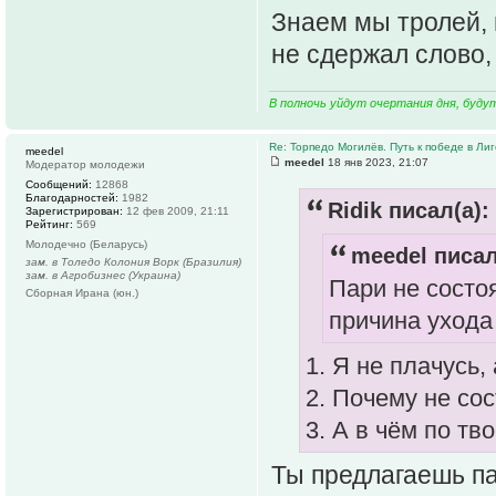
Знаем мы тролей, 
не сдержал слово,
В полночь уйдут очертания дня, буду
Re: Торпедо Могилёв. Путь к победе в Ли
meedel
meedel
18 янв 2023, 21:07
Модератор молодежи
Сообщений:
12868
Благодарностей:
1982
Ridik писал(а):
Зарегистрирован:
12 фев 2009, 21:11
Рейтинг:
569
Молодечно (Беларусь)
meedel писал
зам. в Толедо Колония Ворк (Бразилия)
зам. в Агробизнес (Украина)
Пари не состо
Сборная Ирана (юн.)
причина ухода 
1. Я не плачусь
2. Почему не со
3. А в чём по т
Ты предлагаешь па