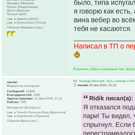
было, типа испуга
Монкаро (Мексика)
Орион (Нидерланды)
я говорю как есть,
Дагон (Мьянма)
Анегри (ЦАР)
вина вебер во всё
зам. в Амвоти (ЮАР)
зам. в Лонголонго (Тонга)
тебя не касаются.
Сборная Эквадора (нац.)
_______________
Написал в ТП о пе
В полночь уйдут очертания дня, буду
Re: Торпедо Могилёв. Путь к победе в Ли
meedel
meedel
18 янв 2023, 21:21
Модератор молодежи
Сообщений:
12868
Благодарностей:
1982
Ridik писал(а):
Зарегистрирован:
12 фев 2009, 21:11
Рейтинг:
569
Я отказался пода
Молодечно (Беларусь)
зам. в Толедо Колония Ворк (Бразилия)
пари! Ты видел,
зам. в Агробизнес (Украина)
Сборная Ирана (юн.)
спрыгнул. Если 
перестрамвалось