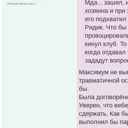
Мда... зашел,
Сборная Ирана (юн.)
хозяина и при 
его подхватил
Ридик. Что бы 
провоцировали
кинул клуб. То
когда отдавал 
зададут вопро
Максимум не вык
травматичной ос
бы.
Была договорённ
Уверен, что веб
сдержать. Как б
выполнил бы па