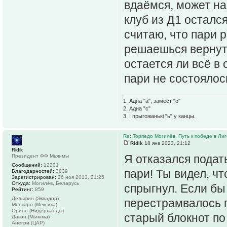
вдаёмся, может на
клуб из Д1 остался
считаю, что пари 
решаешься вернуть
остается ли всё в
пари не состоялос
1. Адна "а", замест "о"
2. Адна "с"
3. І прыгожанькі "ь" у канцы.
Re: Торпедо Могилёв. Путь к победе в Ли
Ridik
18 янв 2023, 21:12
Ridik
Я отказался подать
Президент ФФ Мьянмы
Сообщений:
12201
пари! Ты видел, ч
Благодарностей:
3039
Зарегистрирован:
26 ноя 2013, 21:25
Откуда:
Могилёв, Беларусь
спрыгнул. Если бы
Рейтинг:
859
Дельфин (Эквадор)
перестрамвалось п
Монкаро (Мексика)
Орион (Нидерланды)
старый блокнот по
Дагон (Мьянма)
Анегри (ЦАР)