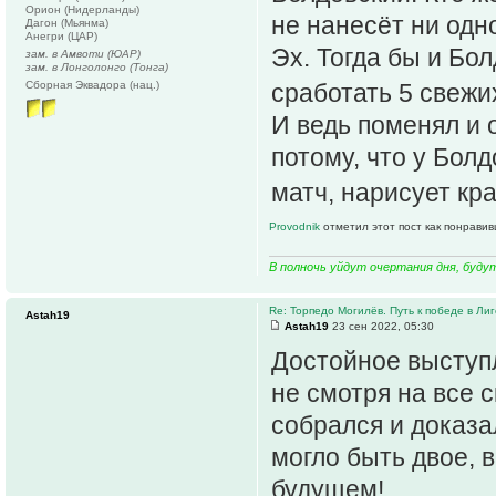
Орион (Нидерланды)
не нанесёт ни одн
Дагон (Мьянма)
Анегри (ЦАР)
Эх. Тогда бы и Бо
зам. в Амвоти (ЮАР)
зам. в Лонголонго (Тонга)
Сборная Эквадора (нац.)
сработать 5 свежи
И ведь поменял и о
потому, что у Болд
матч, нарисует кр
Provodnik
отметил этот пост как понравив
В полночь уйдут очертания дня, буду
Re: Торпедо Могилёв. Путь к победе в Ли
Astah19
Astah19
23 сен 2022, 05:30
Достойное выступл
не смотря на все с
собрался и доказа
могло быть двое, в
будущем!