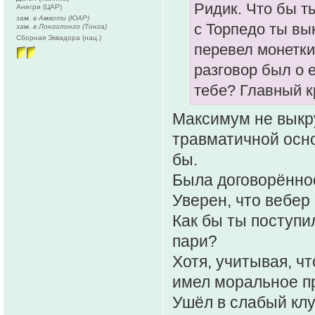
Ридик. Что бы ты
Анегри (ЦАР)
зам. в Амвоти (ЮАР)
с Торпедо ты вы
зам. в Лонголонго (Тонга)
Сборная Эквадора (нац.)
перевел монетки,
разговор был о 
тебе? Главный к
Максимум не выкру
травматичной осно
бы.
Была договорённос
Уверен, что вебер
Как бы ты поступи
пари?
Хотя, учитывая, ч
имел моральное пр
Ушёл в слабый клу