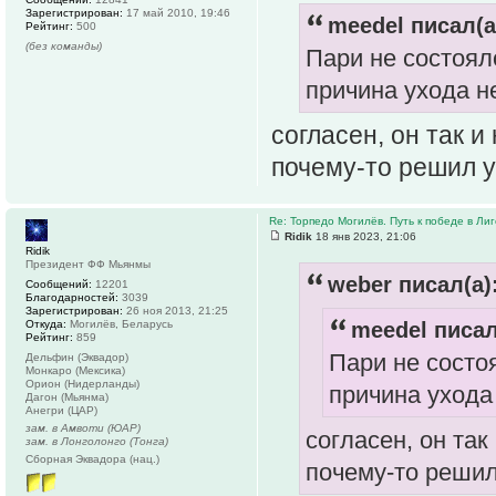
Зарегистрирован:
17 май 2010, 19:46
meedel писал(а
Рейтинг:
500
(без команды)
Пари не состоял
причина ухода не
согласен, он так и
почему-то решил у
Re: Торпедо Могилёв. Путь к победе в Ли
Ridik
18 янв 2023, 21:06
Ridik
Президент ФФ Мьянмы
weber писал(а)
Сообщений:
12201
Благодарностей:
3039
Зарегистрирован:
26 ноя 2013, 21:25
Откуда:
Могилёв, Беларусь
meedel писал
Рейтинг:
859
Пари не состо
Дельфин (Эквадор)
Монкаро (Мексика)
Орион (Нидерланды)
причина ухода 
Дагон (Мьянма)
Анегри (ЦАР)
зам. в Амвоти (ЮАР)
согласен, он так
зам. в Лонголонго (Тонга)
Сборная Эквадора (нац.)
почему-то решил