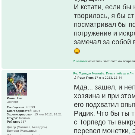
И кстати, если бы 
творилось, я бы ст
посматривал бы по
погружение и искр
замечал за собой в
2 человек
отметили этот пост как понрав
Re: Торпедо Могилёв. Путь к победе в Ли
Рома Псих
17 янв 2023, 17:44
Мда... зашел, и н
хозяина и при этом
Рома Псих
Эксперт
его подхватил оп
Сообщений:
43393
Благодарностей:
4895
Ридик. Что бы ты т
Зарегистрирован:
15 янв 2012, 19:21
Откуда:
Монако
с Торпедо ты выкр
Рейтинг:
637
Днепр (Могилев, Беларусь)
перевел монетки, э
Виктори (Мальдивы)