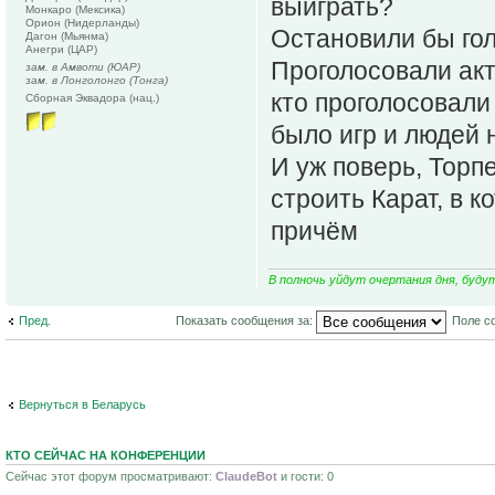
выиграть?
Монкаро (Мексика)
Орион (Нидерланды)
Остановили бы гол
Дагон (Мьянма)
Анегри (ЦАР)
Проголосовали акт
зам. в Амвоти (ЮАР)
зам. в Лонголонго (Тонга)
кто проголосовали 
Сборная Эквадора (нац.)
было игр и людей н
И уж поверь, Торп
строить Карат, в 
причём
В полночь уйдут очертания дня, буду
Пред.
Показать сообщения за:
Поле с
Вернуться в Беларусь
КТО СЕЙЧАС НА КОНФЕРЕНЦИИ
Сейчас этот форум просматривают:
ClaudeBot
и гости: 0