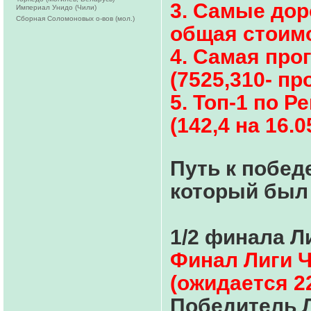
3. Самые доро
Империал Унидо (Чили)
Сборная Соломоновых о-вов (мол.)
общая стоимо
4. Самая про
(7525,310- пр
5. Топ-1 по Р
(142,4 на 16.0
Путь к побед
который был 
1/2 финала Л
Финал Лиги Ч
(ожидается 22
Победитель Л