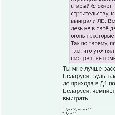
старый блокнот 
строительству. И
выиграли ЛЕ. Вм
лезь не в своё д
огонь некоторые
Так по твоему, п
там, что уточнял
смотрел, не пом
Ты мне лучше расс
Беларуси. Будь та
до прихода в Д1 п
Беларуси, чемпион
выиграть.
1. Адна "а", замест "о"
2. Адна "с"