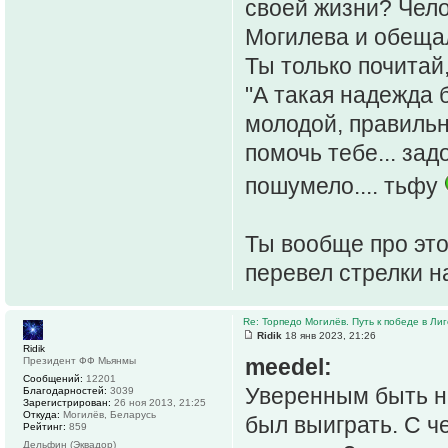
своей жизни? Чело
Могилева и обещал
Ты только почитай
"А такая надежда 
молодой, правильн
помочь тебе... зад
пошумело.... тьфу
Ты вообще про это
перевел стрелки на
Re: Торпедо Могилёв. Путь к победе в Ли
Ridik
18 янв 2023, 21:26
Ridik
meedel:
Президент ФФ Мьянмы
Сообщений:
12201
Уверенным быть ни
Благодарностей:
3039
Зарегистрирован:
26 ноя 2013, 21:25
Откуда:
Могилёв, Беларусь
был выиграть. С ч
Рейтинг:
859
Дельфин (Эквадор)