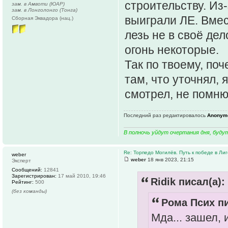
строительству. Из
зам. в Амвоти (ЮАР)
зам. в Лонголонго (Тонга)
выиграли ЛЕ. Вмес
Сборная Эквадора (нац.)
лезь не в своё дел
огонь некоторые.
Так по твоему, поч
там, что уточнял, 
смотрел, не помню
Последний раз редактировалось
Anonym
В полночь уйдут очертания дня, буду
Re: Торпедо Могилёв. Путь к победе в Ли
weber
weber
18 янв 2023, 21:15
Эксперт
Сообщений:
12841
Зарегистрирован:
17 май 2010, 19:46
Ridik писал(а):
Рейтинг:
500
(без команды)
Рома Псих пи
Мда... зашел,