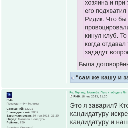
хозяина и при 
его подхватил
Ридик. Что бы 
провоцировали
кинул клуб. То
когда отдавал 
зададут вопро
Была договорённ
"сам же кашу и з
Re: Торпедо Могилёв. Путь к победе в Ли
Ridik
18 янв 2023, 21:20
Ridik
Это я заварил? Кт
Президент ФФ Мьянмы
Сообщений:
12201
кандидатуру искре
Благодарностей:
3039
Зарегистрирован:
26 ноя 2013, 21:25
Откуда:
Могилёв, Беларусь
кандидатуру и наш
Рейтинг:
859
Дельфин (Эквадор)