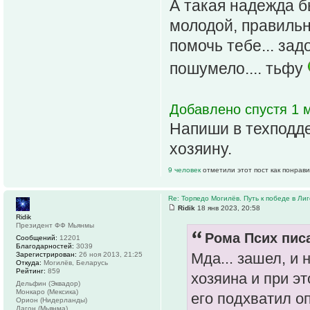
А такая надежда б
молодой, правильн
помочь тебе... зад
пошумело.... тьфу
Добавлено спустя 1 м
Напиши в техподде
хозяину.
9 человек
отметили этот пост как понрав
Re: Торпедо Могилёв. Путь к победе в Ли
Ridik
18 янв 2023, 20:58
Ridik
Президент ФФ Мьянмы
Рома Псих писа
Сообщений:
12201
Благодарностей:
3039
Мда... зашел, и
Зарегистрирован:
26 ноя 2013, 21:25
Откуда:
Могилёв, Беларусь
Рейтинг:
859
хозяина и при эт
Дельфин (Эквадор)
Монкаро (Мексика)
его подхватил о
Орион (Нидерланды)
Дагон (Мьянма)