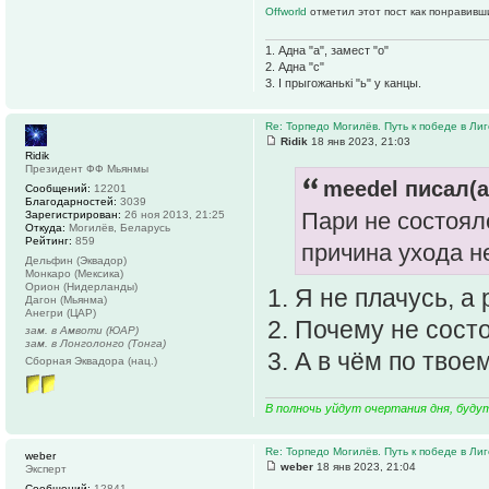
Offworld
отметил этот пост как понравивш
1. Адна "а", замест "о"
2. Адна "с"
3. І прыгожанькі "ь" у канцы.
Re: Торпедо Могилёв. Путь к победе в Ли
Ridik
18 янв 2023, 21:03
Ridik
Президент ФФ Мьянмы
meedel писал(а
Сообщений:
12201
Благодарностей:
3039
Пари не состоял
Зарегистрирован:
26 ноя 2013, 21:25
Откуда:
Могилёв, Беларусь
Рейтинг:
859
причина ухода не
Дельфин (Эквадор)
Монкаро (Мексика)
Орион (Нидерланды)
1. Я не плачусь, 
Дагон (Мьянма)
Анегри (ЦАР)
2. Почему не сост
зам. в Амвоти (ЮАР)
зам. в Лонголонго (Тонга)
3. А в чём по тво
Сборная Эквадора (нац.)
В полночь уйдут очертания дня, буду
Re: Торпедо Могилёв. Путь к победе в Ли
weber
weber
18 янв 2023, 21:04
Эксперт
Сообщений:
12841