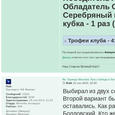
Обладатель С
Серебряный 
кубка - 1 раз 
Трофеи клуба - 4
Последний раз редактировалось
Anonym
Димаш
отметил этот пост как понравивши
Наш Спартак Великий Клуб !
Re: Торпедо Могилёв. Путь к победе в Ли
Ridik
22 сен 2022, 22:50
Ridik
Выбирал из двух с
Президент ФФ Мьянмы
Сообщений:
12201
Второй вариант был
Благодарностей:
3039
Зарегистрирован:
26 ноя 2013, 21:25
Откуда:
Могилёв, Беларусь
оставались. Как р
Рейтинг:
859
Дельфин (Эквадор)
Болдовский. Кто ж
Монкаро (Мексика)