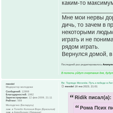
каким-то максимум
_______________
Мне мои нервы дор
дичь, то зачем в 
некоторыми людьми
играть и не поним
рядом играть.
Вернулся домой, 
Последний раз редактировалось
Anonym
В полночь уйдут очертания дня, буду
Re: Торпедо Могилёв. Путь к победе в Ли
meedel
meedel
18 янв 2023, 21:01
Модератор молодежи
Сообщений:
12868
Благодарностей:
1982
Ridik писал(а):
Зарегистрирован:
12 фев 2009, 21:11
Рейтинг:
569
Молодечно (Беларусь)
Рома Псих пи
зам. в Толедо Колония Ворк (Бразилия)
зам. в Агробизнес (Украина)