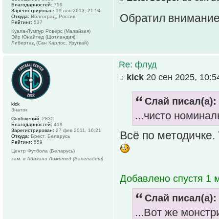
Благодарностей:
759
Зарегистрирован:
19 ноя 2013, 21:54
Обратил внимание,
Откуда:
Волгоград, Россия
Рейтинг:
537
Куала-Лумпур Роверс (Малайзия)
Эйр Юнайтед (Шотландия)
Либертад (Сан Карлос, Уругвай)
Re: флуд
kick
20 сен 2025, 10:5
Слай писал(а):
kick
Знаток
...чисто номиналь
Сообщений:
2835
Благодарностей:
419
Зарегистрирован:
27 фев 2011, 16:21
Всё по методичке.
Откуда:
Брест, Беларусь
Рейтинг:
559
Центр Футбола (Беларусь)
зам. в Абахани Лимитед (Бангладеш)
Добавлено спустя 1 м
Слай писал(а):
...Вот же монстр