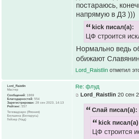
постараюсь, конеч
напрямую в Д3 )))
kick писал(а):
ЦФ строится иск
Нормально ведь об
обижают Славянина
Lord_Raistlin
отметил эт
Re: флуд
Lord_Raistlin
Мастер
Lord_Raistlin
20 сен 2
Сообщений:
1869
Благодарностей:
554
Зарегистрирован:
28 сен 2023, 14:13
Рейтинг:
557
Слай писал(а):
Тегевадзаро (Япония)
Белшина (Беларусь)
Гейзер (Чад)
kick писал(а)
ЦФ строится и