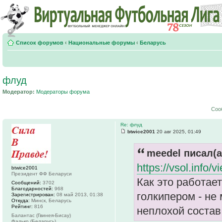
Список форумов
‹
Национальные форумы
‹
Беларусь
флуд
Модератор:
Модераторы форума
Соо
Re: флуд
btwice2001
20 авг 2025, 01:49
meedel писал(а
https://vsol.info
btwice2001
Президент ФФ Беларуси
Как это работае
Сообщений:
3702
Благодарностей:
968
голкипером - не 
Зарегистрирован:
08 май 2013, 01:38
Откуда:
Минск, Беларусь
Рейтинг:
816
неплохой состав
Балантас (Гвинея-Бисау)
Фалько (Беларусь)