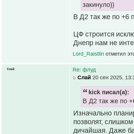
закинуло))
В Д2 так же по +
ЦФ строится искл
Днепр нам не инте
Lord_Raistlin
отметил эт
Re: флуд
Слай
Слай
20 сен 2025, 13:
kick писал(а):
В Д2 так же по 
Изначально планир
позволят, слишком
дичайшая. Даже ба