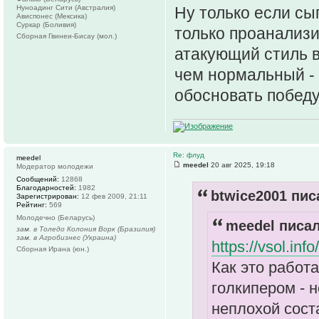
Нуноадинг Сити (Австралия)
Ну только если сы
Ависпонес (Мексика)
Суркар (Боливия)
только проанализир
Сборная Гвинеи-Бисау (мол.)
атакующий стиль в
чем нормальный - 
обосновать победу
Re: флуд
meedel
meedel
20 авг 2025, 19:18
Модератор молодежи
Сообщений:
12868
Благодарностей:
1982
btwice2001 пис
Зарегистрирован:
12 фев 2009, 21:11
Рейтинг:
569
Молодечно (Беларусь)
meedel писал
зам. в Толедо Колония Ворк (Бразилия)
зам. в Агробизнес (Украина)
https://vsol.in
Сборная Ирана (юн.)
Как это работ
голкипером - н
неплохой сост