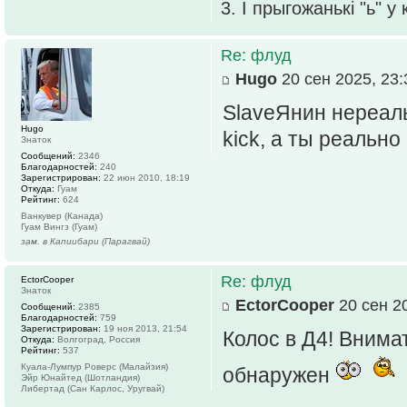
3. І прыгожанькі "ь" у
Re: флуд
Hugo
20 сен 2025, 23:
SlaveЯнин нереаль
Hugo
kick, а ты реальн
Знаток
Сообщений:
2346
Благодарностей:
240
Зарегистрирован:
22 июн 2010, 18:19
Откуда:
Гуам
Рейтинг:
624
Ванкувер (Канада)
Гуам Вингз (Гуам)
зам. в Капиибари (Парагвай)
Re: флуд
EctorCooper
Знаток
EctorCooper
20 сен 20
Сообщений:
2385
Благодарностей:
759
Зарегистрирован:
19 ноя 2013, 21:54
Колос в Д4! Внима
Откуда:
Волгоград, Россия
Рейтинг:
537
Куала-Лумпур Роверс (Малайзия)
обнаружен
Эйр Юнайтед (Шотландия)
Либертад (Сан Карлос, Уругвай)