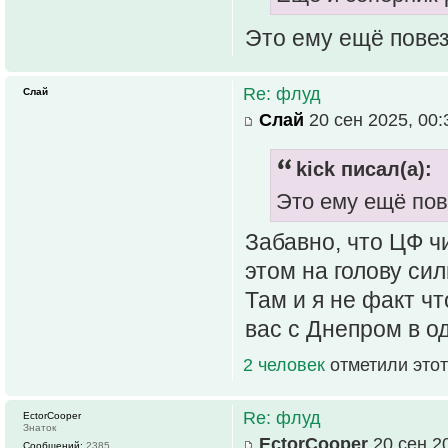
Это ему ещё повез
Re: флуд
Слай
Слай
20 сен 2025, 00:
kick писал(а):
Это ему ещё пов
Забавно, что ЦФ ч
этом на голову сил
Там и я не факт ч
вас с Днепром в о
2 человек
отметили этот
Re: флуд
EctorCooper
Знаток
EctorCooper
20 сен 20
Сообщений:
2385