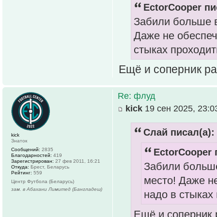
EctorCooper пи
Забили больше в
Даже не обеспеч
стыках проходит
Ещё и соперник ра
Re: флуд
kick
19 сен 2025, 23:0
Слай писал(а):
kick
Знаток
Сообщений:
2835
EctorCooper 
Благодарностей:
419
Зарегистрирован:
27 фев 2011, 16:21
Забили больше
Откуда:
Брест, Беларусь
Рейтинг:
559
место! Даже н
Центр Футбола (Беларусь)
зам. в Абахани Лимитед (Бангладеш)
надо в стыках
Ещё и соперник 