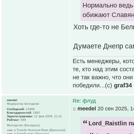
Нормально ведь 
обижают Славяни
Хоть где-то не Бел
Думаете Днепр са
Есть менеджеры, кото
те, кто над этим сос
не так важно, что он
победили...(с)
graf34
Re: флуд
meedel
Модератор молодежи
meedel
20 сен 2025, 1
Сообщений:
12868
Благодарностей:
1982
Зарегистрирован:
12 фев 2009, 21:11
Рейтинг:
569
Lord_Raistlin п
Молодечно (Беларусь)
зам. в Толедо Колония Ворк (Бразилия)
зам. в Агробизнес (Украина)