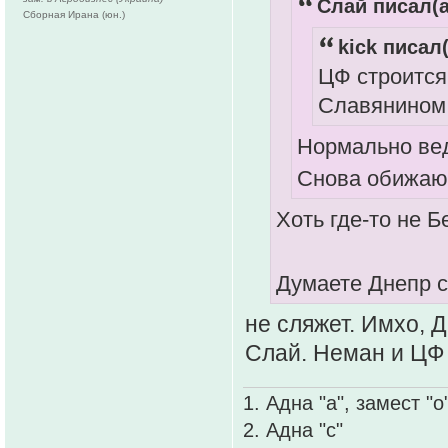
Слай писал(а
Сборная Ирана (юн.)
kick писал(
ЦФ строится
Славянином
Нормально вед
Снова обижают
Хоть где-то не 
Думаете Днепр с
не сляжет. Имхо, Д
Слай. Неман и ЦФ
1. Адна "а", замест "о
2. Адна "с"