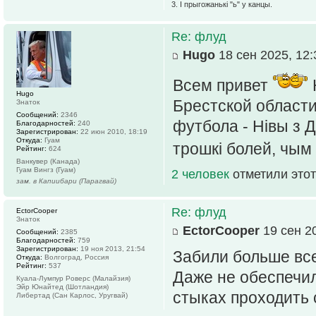
3. І прыгожанькі "ь" у канцы.
Re: флуд
Hugo
18 сен 2025, 12:
Всем привет
Hugo
Брестской области
Знаток
Сообщений:
2346
футбола - Нівы з 
Благодарностей:
240
Зарегистрирован:
22 июн 2010, 18:19
Откуда:
Гуам
трошкі болей, чы
Рейтинг:
624
Ванкувер (Канада)
Гуам Вингз (Гуам)
2 человек
отметили этот
зам. в Капиибари (Парагвай)
Re: флуд
EctorCooper
Знаток
EctorCooper
19 сен 20
Сообщений:
2385
Благодарностей:
759
Зарегистрирован:
19 ноя 2013, 21:54
Забили больше все
Откуда:
Волгоград, Россия
Рейтинг:
537
Даже не обеспечил
Куала-Лумпур Роверс (Малайзия)
Эйр Юнайтед (Шотландия)
стыках проходить 
Либертад (Сан Карлос, Уругвай)