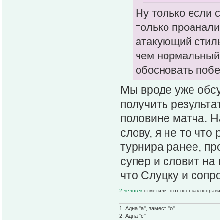
Ну только если с
только проанализ
атакующий стиль
чем нормальный 
обосновать побе
Мы вроде уже обсу
получить результа
половине матча. Н
слову, я не то что
турнира ранее, пр
супер и словит на
что Слуцку и сопр
2 человек
отметили этот пост как понрав
1. Адна "а", замест "о"
2. Адна "с"