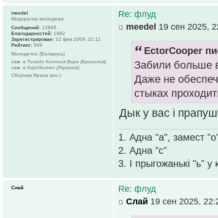
Re: флуд
meedel
Модератор молодежи
meedel
19 сен 2025, 2
Сообщений:
12868
Благодарностей:
1982
Зарегистрирован:
12 фев 2009, 21:11
Рейтинг:
569
EctorCooper пи
Молодечно (Беларусь)
зам. в Толедо Колония Ворк (Бразилия)
Забили больше в
зам. в Агробизнес (Украина)
Сборная Ирана (юн.)
Даже не обеспеч
стыках проходит
Дык у вас і прапу
1. Адна "а", замест "о
2. Адна "с"
3. І прыгожанькі "ь" у
Re: флуд
Слай
Слай
19 сен 2025, 22: