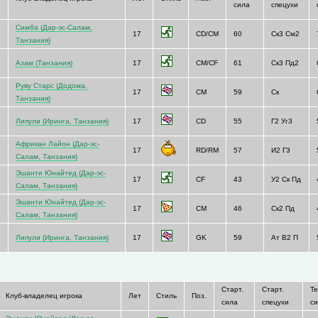
сила
спецухи
Симба (Дар-эс-Салам,
17
CD/CM
60
Ск3 См2
Танзания)
Азам (Танзания)
17
CM/CF
61
Ск3 Пд2
Руву Старс (Додома,
17
CM
59
Ск
Танзания)
Липули (Иринга, Танзания)
17
CD
55
Г2 Уг3
Африкан Лайон (Дар-эс-
17
RD/RM
57
И2 Г3
Салам, Танзания)
Эшанти Юнайтед (Дар-эс-
17
CF
43
У2 Ск Пд
Салам, Танзания)
с
Эшанти Юнайтед (Дар-эс-
17
CM
46
Ск2 Пд
Салам, Танзания)
Липули (Иринга, Танзания)
17
GK
59
Ат В2 П
Старт.
Старт.
Т
Клуб-владелец игрока
Лет
Стиль
Поз.
сила
спецухи
с