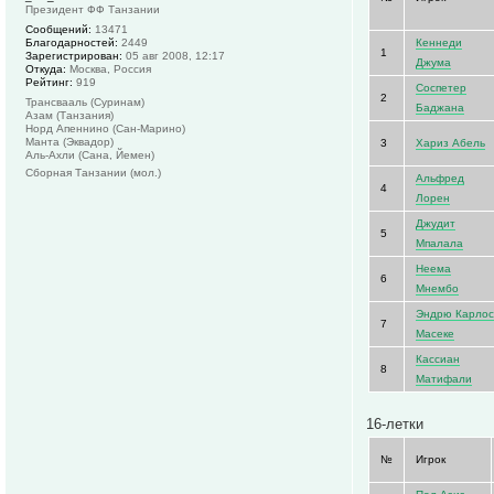
Президент ФФ Танзании
Сообщений:
13471
Благодарностей:
2449
Кеннеди
1
Зарегистрирован:
05 авг 2008, 12:17
Джума
Откуда:
Москва, Россия
Рейтинг:
919
Соспетер
2
Трансвааль (Суринам)
Баджана
Азам (Танзания)
Норд Апеннино (Сан-Марино)
Манта (Эквадор)
3
Хариз Абель
Аль-Ахли (Сана, Йемен)
Сборная Танзании (мол.)
Альфред
4
Лорен
Джудит
5
Мпалала
Неема
6
Мнембо
Эндрю Карло
7
Масеке
Кассиан
8
Матифали
16-летки
№
Игрок