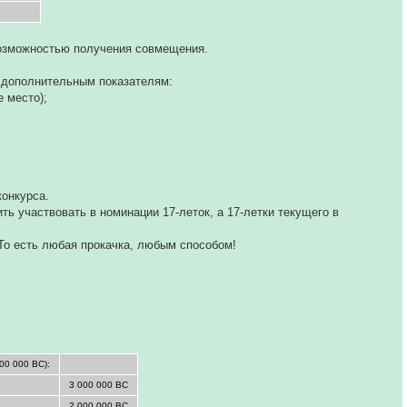
евозможностью получения совмещения.
о дополнительным показателям:
 место);
конкурса.
ть участвовать в номинации 17-леток, а 17-летки текущего в
 То есть любая прокачка, любым способом!
00 000 ВС):
3 000 000 ВС
2 000 000 ВС