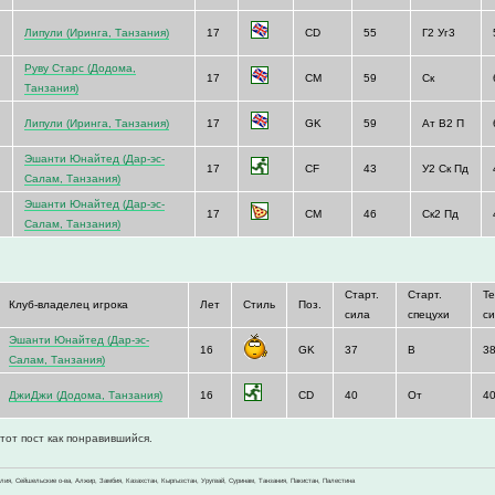
Липули (Иринга, Танзания)
17
CD
55
Г2 Уг3
Руву Старс (Додома,
17
CM
59
Ск
Танзания)
Липули (Иринга, Танзания)
17
GK
59
Ат В2 П
Эшанти Юнайтед (Дар-эс-
17
CF
43
У2 Ск Пд
Салам, Танзания)
с
Эшанти Юнайтед (Дар-эс-
17
CM
46
Ск2 Пд
Салам, Танзания)
Старт.
Старт.
Т
Клуб-владелец игрока
Лет
Стиль
Поз.
сила
спецухи
с
Эшанти Юнайтед (Дар-эс-
16
GK
37
В
3
Салам, Танзания)
ДжиДжи (Додома, Танзания)
16
CD
40
От
4
тот пост как понравившийся.
зилия, Сейшельские о-ва, Алжир, Замбия, Казахстан, Кыргызстан, Уругвай, Суринам, Танзания, Пакистан, Палестина