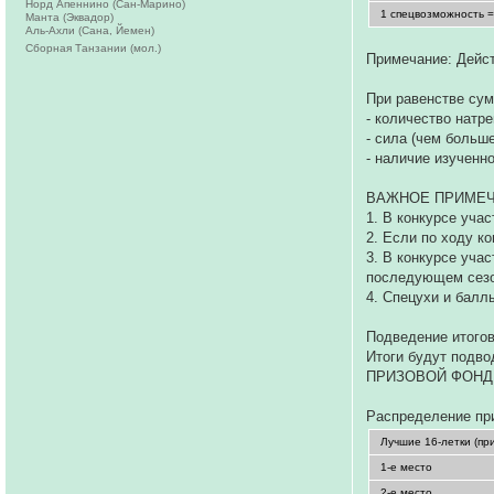
Норд Апеннино (Сан-Марино)
1 спецвозможность =
Манта (Эквадор)
Аль-Ахли (Сана, Йемен)
Сборная Танзании (мол.)
Примечание: Дейст
При равенстве сум
- количество натр
- сила (чем больш
- наличие изученн
ВАЖНОЕ ПРИМЕЧ
1. В конкурсе уча
2. Если по ходу ко
3. В конкурсе уча
последующем сезо
4. Спецухи и балл
Подведение итогов
Итоги будут подво
ПРИЗОВОЙ ФОНД С
Распределение пр
Лучшие 16-летки (пр
1-е место
2-е место