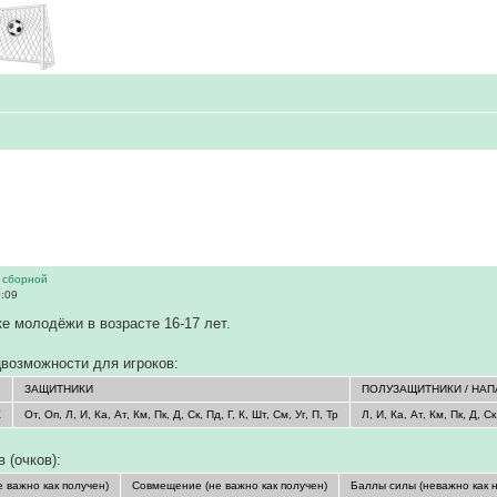
 сборной
0:09
ке молодёжи в возрасте 16-17 лет.
возможности для игроков:
ЗАЩИТНИКИ
ПОЛУЗАЩИТНИКИ / НА
К
От, Оп, Л, И, Ка, Ат, Км, Пк, Д, Ск, Пд, Г, К, Шт, См, Уг, П, Тр
Л, И, Ка, Ат, Км, Пк, Д, Ск
 (очков):
 важно как получен)
Совмещение (не важно как получен)
Баллы силы (неважно как 