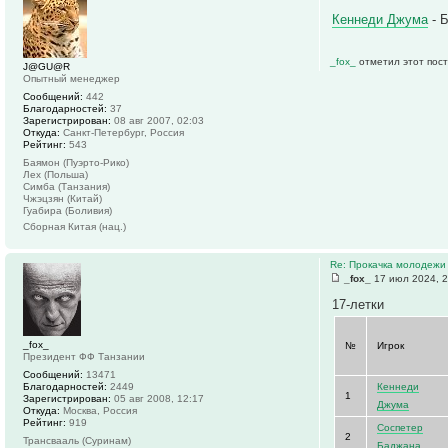
Кеннеди Джума
- Б
_fox_
отметил этот пост
J@GU@R
Опытный менеджер
Сообщений:
442
Благодарностей:
37
Зарегистрирован:
08 авг 2007, 02:03
Откуда:
Санкт-Петербург, Россия
Рейтинг:
543
Баямон (Пуэрто-Рико)
Лех (Польша)
Симба (Танзания)
Чжэцзян (Китай)
Гуабира (Боливия)
Сборная Китая (нац.)
Re: Прокачка молодежи
_fox_
17 июл 2024, 2
17-летки
_fox_
№
Игрок
Президент ФФ Танзании
Сообщений:
13471
Благодарностей:
2449
Кеннеди
1
Зарегистрирован:
05 авг 2008, 12:17
Джума
Откуда:
Москва, Россия
Рейтинг:
919
Соспетер
2
Трансвааль (Суринам)
Баджана