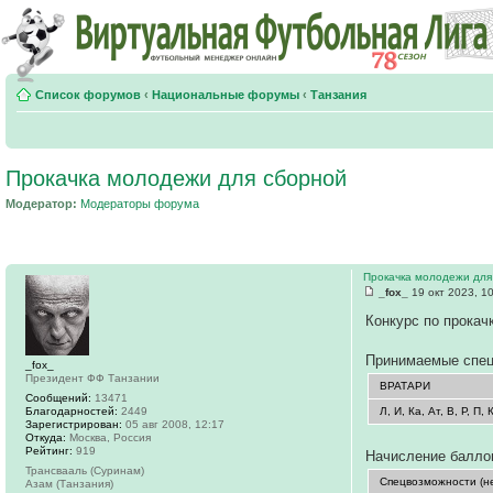
Список форумов
‹
Национальные форумы
‹
Танзания
Прокачка молодежи для сборной
Модератор:
Модераторы форума
Прокачка молодежи для
_fox_
19 окт 2023, 1
Конкурс по прокач
Принимаемые спец
_fox_
Президент ФФ Танзании
ВРАТАРИ
Сообщений:
13471
Благодарностей:
2449
Л, И, Ка, Ат, В, Р, П, 
Зарегистрирован:
05 авг 2008, 12:17
Откуда:
Москва, Россия
Рейтинг:
919
Начисление баллов
Трансвааль (Суринам)
Спецвозможности (не
Азам (Танзания)