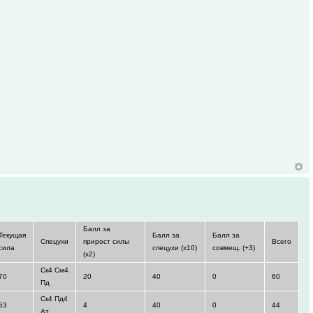
Балл за
Текущая
Балл за
Балл за
Спецухи
прирост силы
Всего
сила
спецухи (x10)
совмещ. (+3)
(x2)
Ск4 См4
70
20
40
0
60
Пд
Ск4 Пд4
63
4
40
0
44
Ат