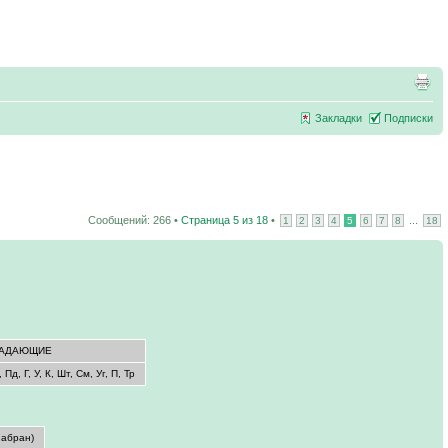
Закладки
Подписки
Сообщений: 266 •
Страница
5
из
18
•
...
1
2
3
4
5
6
7
8
18
ПАДАЮЩИЕ
, Пд, Г, У, К, Шт, См, Уг, П, Тр
набран)