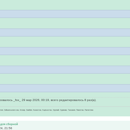
овалось _fox_ 29 мар 2026, 00:19, всего редактировалось 8 раз(а).
зилия, Сейшельские о-ва, Алжир, Замбия, Казахстан, Кыргызстан, Уругвай, Суринам, Танзания, Пакистан, Палестина
 для сборной
4, 21:56