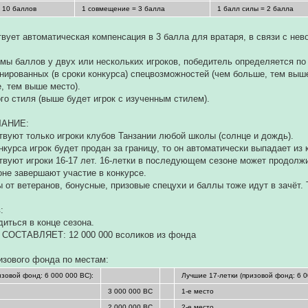
 10 баллов
1 совмещение = 3 балла
1 балл силы = 2 балла
вует автоматическая компенсация в 3 балла для вратаря, в связи с н
мы баллов у двух или нескольких игроков, победитель определяется п
енированных (в сроки конкурса) спецвозможностей (чем больше, тем выше
е, тем выше место).
ого стиля (выше будет игрок с изученным стилем).
АНИЕ:
ствуют только игроки клубов Танзании любой школы (солнце и дождь).
нкурса игрок будет продан за границу, то он автоматически выпадает из 
ствуют игроки 16-17 лет. 16-летки в последующем сезоне может продолжи
не завершают участие в конкурсе.
ы от ветеранов, бонусные, призовые спецухи и баллы тоже идут в зачёт.
:
диться в конце сезона.
ОСТАВЛЯЕТ: 12 000 000 всоликов из фонда
изового фонда по местам:
изовой фонд: 6 000 000 ВС):
Лучшие 17-летки (призовой фонд: 6 0
3 000 000 ВС
1-е место
2 000 000 ВС
2-е место