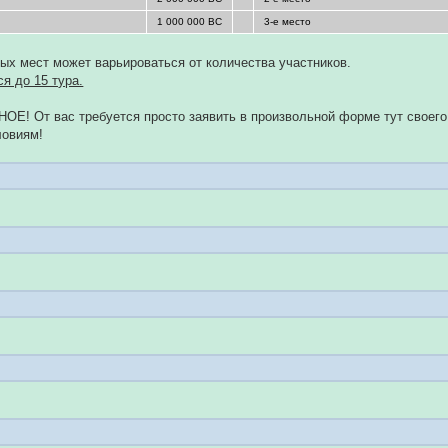
1 000 000 ВС
3-е место
ых мест может варьироваться от количества участников.
я до 15 тура.
Е! От вас требуется просто заявить в произвольной форме тут своего 1
ловиям!