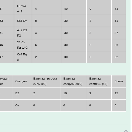
Г3 Уг4
57
4
40
0
44
Ат2
63
Ск3 От
8
30
3
41
Ат2 В3
61
4
30
3
37
П2
У3 Ск
46
6
30
0
36
Пд Шт2
Ск4 Пд
47
2
30
0
32
Л
екущая
Балл за прирост
Балл за
Балл за
Спецухи
Всего
ила
силы (x2)
спецухи (x10)
совмещ. (+3)
8
В2
2
10
3
15
0
От
0
0
0
0