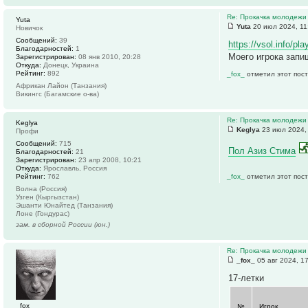
Re: Прокачка молодежи
Yuta
Yuta
20 июл 2024, 11
Новичок
Сообщений:
39
https://vsol.info/p
Благодарностей:
1
Моего игрока запи
Зарегистрирован:
08 янв 2010, 20:28
Откуда:
Донецк, Украина
Рейтинг:
892
_fox_
отметил этот пост
Африкан Лайон (Танзания)
Викингс (Багамские о-ва)
Re: Прокачка молодежи
Keglya
Keglya
23 июл 2024,
Профи
Сообщений:
715
Пол Азиз Стима
Благодарностей:
21
Зарегистрирован:
23 апр 2008, 10:21
Откуда:
Ярославль, Россия
Рейтинг:
762
_fox_
отметил этот пост
Волна (Россия)
Узген (Кыргызстан)
Эшанти Юнайтед (Танзания)
Лоне (Гондурас)
зам. в сборной России (юн.)
Re: Прокачка молодежи
_fox_
05 авг 2024, 1
17-летки
_fox_
№
Игрок