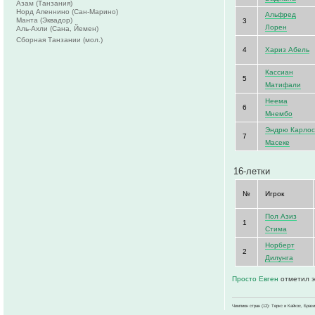
Азам (Танзания)
Норд Апеннино (Сан-Марино)
Альфред
Манта (Эквадор)
3
Лорен
Аль-Ахли (Сана, Йемен)
Сборная Танзании (мол.)
4
Хариз Абель
Кассиан
5
Матифали
Неема
6
Мнембо
Эндрю Карло
7
Масеке
16-летки
№
Игрок
Пол Азиз
1
Стима
Норберт
2
Дилунга
Просто Евген
отметил э
Чемпион стран (12): Теркс и Кайкос, Бра