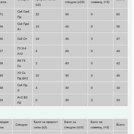
сила
спецухи (x10)
совмещ. (+3)
(x2)
Ск4 См4
71
22
40
0
62
Пд
Ск4 Пд4
66
10
40
0
50
Ат
66
Ск3 От
14
30
3
47
Г3 Уг4
57
4
40
0
44
Ат2
И4 Г4
58
2
40
0
42
Ск
У3 Ск
48
10
30
0
40
Пд Шт2
Ск4 Пд
48
4
30
0
34
Л
Ат2 В3
59
0
30
3
33
П2
екущая
Балл за прирост
Балл за
Балл за
Спецухи
Всего
ила
силы (x2)
спецухи (x10)
совмещ. (+3)