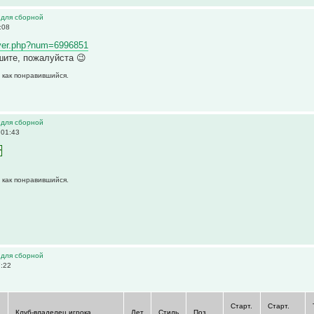
 для сборной
:08
layer.php?num=6996851
шите, пожалуйста 😉
 как понравившийся.
 для сборной
 01:43
 как понравившийся.
 для сборной
7:22
Старт.
Старт.
Клуб-владелец игрока
Лет
Стиль
Поз.