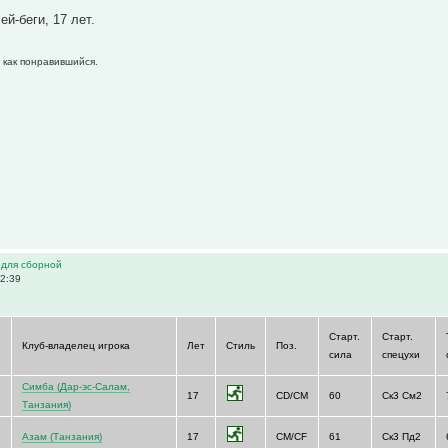
ей-беги, 17 лет.
 как понравившийся.
 для сборной
2:39
Старт.
Старт.
Клуб-владелец игрока
Лет
Стиль
Поз.
сила
спецухи
Симба (Дар-эс-Салам,
17
CD/CM
60
Ск3 См2
Танзания)
Азам (Танзания)
17
CM/CF
61
Ск3 Пд2